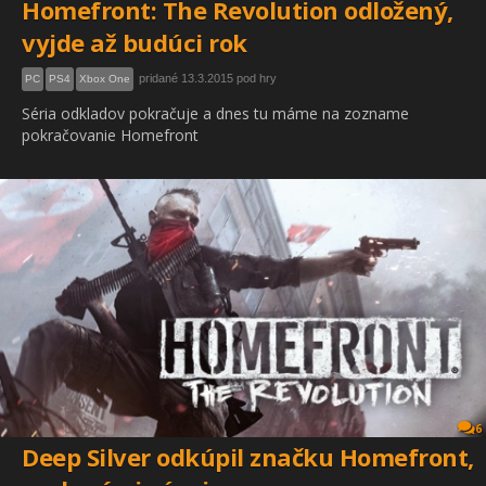
Homefront: The Revolution odložený,
vyjde až budúci rok
pridané 13.3.2015 pod hry
PC
PS4
Xbox One
Séria odkladov pokračuje a dnes tu máme na zozname
pokračovanie Homefront
6
Deep Silver odkúpil značku Homefront,