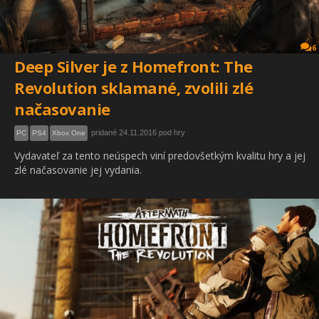
6
Deep Silver je z Homefront: The
Revolution sklamané, zvolili zlé
načasovanie
pridané 24.11.2016 pod hry
PC
PS4
Xbox One
Vydavateľ za tento neúspech viní predovšetkým kvalitu hry a jej
zlé načasovanie jej vydania.