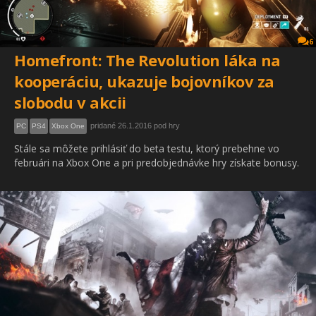
6
Homefront: The Revolution láka na
kooperáciu, ukazuje bojovníkov za
slobodu v akcii
pridané 26.1.2016 pod hry
PC
PS4
Xbox One
Stále sa môžete prihlásiť do beta testu, ktorý prebehne vo
februári na Xbox One a pri predobjednávke hry získate bonusy.