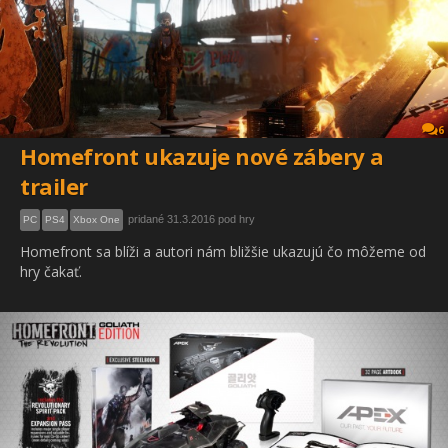
6
Homefront ukazuje nové zábery a
trailer
pridané 31.3.2016 pod hry
PC
PS4
Xbox One
Homefront sa blíži a autori nám bližšie ukazujú čo môžeme od
hry čakať.