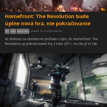
6
Homefront: The Revolution bude
úplne nová hra, nie pokračovanie
pridané 16.11.2015 pod hry
PC
PS4
Xbox One
Až doteraz sa všeobecne počítalo s tým, že Homefront: The
Revolution je pokračovanie hry z roku 2011, no nie je to tak