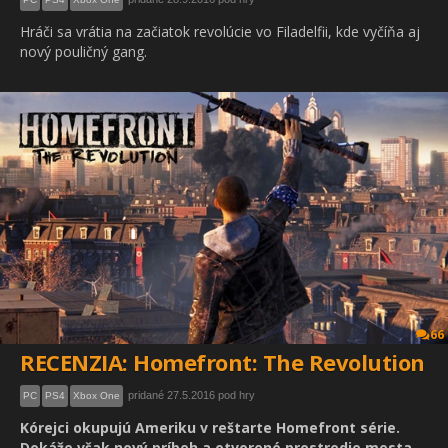
Hráči sa vrátia na začiatok revolúcie vo Filadelfii, kde vyčíňa aj
nový pouličný gang.
66
RECENZIA: Homefront: The Revolution
pridané 27.5.2016 pod hry
PC
PS4
Xbox One
Kórejci okupujú Ameriku v reštarte Homefront série.
Dokáže však nový príbeh a otvorené prostredie mesta