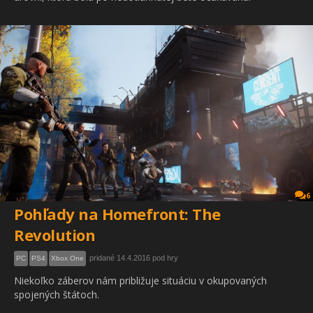
6
Pohľady na Homefront: The
Revolution
pridané 14.4.2016 pod hry
PC
PS4
Xbox One
Niekoľko záberov nám približuje situáciu v okupovaných
spojených štátoch.