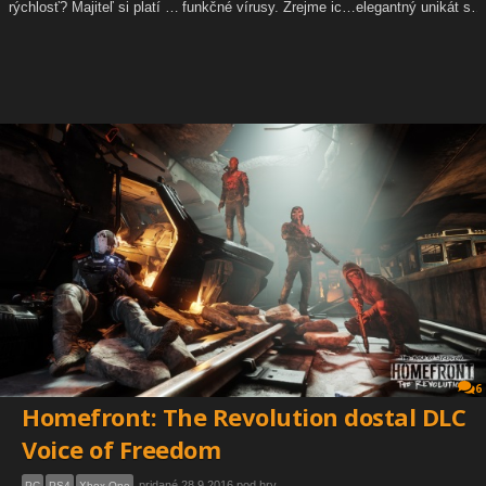
6
Homefront: The Revolution dostal DLC
Voice of Freedom
pridané 28.9.2016 pod hry
PC
PS4
Xbox One