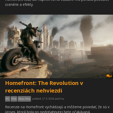
scenérie a efekty.
6
Homefront: The Revolution v
recenziách nehviezdi
pridané 17.5.2016 pod hry
PC
PS4
Xbox One
Recenzie na Homefront vychádzajú a môžeme povedať, že sú v
úrovni, ktorá bola po nedotiahnutej bete očakávaná.