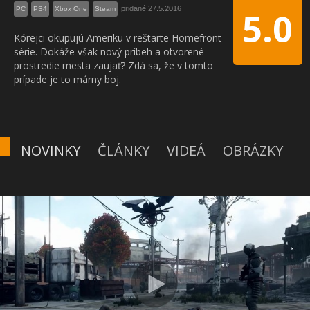
pridané 27.5.2016
PC
PS4
Xbox One
Steam
5.0
Kórejci okupujú Ameriku v reštarte Homefront
série. Dokáže však nový príbeh a otvorené
prostredie mesta zaujať? Zdá sa, že v tomto
prípade je to márny boj.
NOVINKY
ČLÁNKY
VIDEÁ
OBRÁZKY