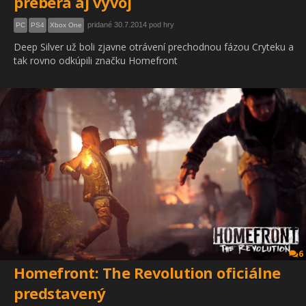
preberá aj vývoj
pridané 30.7.2014 pod hry
PC
PS4
Xbox One
Deep Silver už boli zjavne otrávení prechodnou fázou Cryteku a
tak rovno odkúpili značku Homefront
6
Homefront: The Revolution oficiálne
predstavený