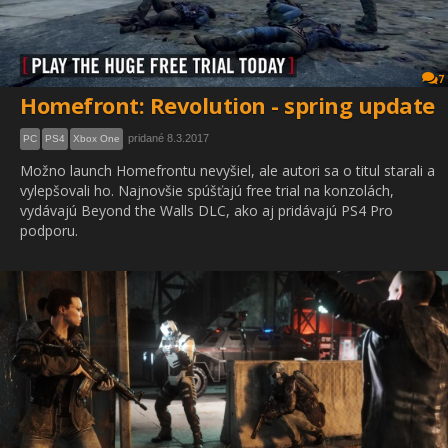
7
Homefront: Revolution - spring update
pridané 8.3.2017
PC
PS4
Xbox One
Možno launch Homefrontu nevyšiel, ale autori sa o titul starali a
vylepšovali ho. Najnovšie spúšťajú free trial na konzolách,
vydávajú Beyond the Walls DLC, ako aj pridávajú PS4 Pro
podporu.