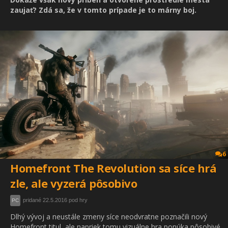
zaujať? Zdá sa, že v tomto prípade je to márny boj.
6
Homefront The Revolution sa síce hrá
zle, ale vyzerá pôsobivo
pridané 22.5.2016 pod hry
PC
Dlhý vývoj a neustále zmeny síce neodvratne poznačili nový
Homefront titul, ale napriek tomu vizuálne hra ponúka pôsobivé