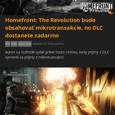
6
Homefront: The Revolution bude
obsahovať mikrotransakcie, no DLC
dostanete zadarmo
pridané 3.2.2016 pod hry
PC
PS4
Xbox One
Autori sa rozhodli vydať práve touto cestou, kedy príjmy z DLC
vymenili za príjmy z mikrotransakcií