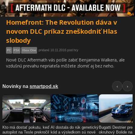
6
Homefront: The Revolution dáva v
novom DLC príkaz zneškodniť Hlas
slobody
pridané 10.11.2016 pod hry
PC
PS4
Xbox One
Nové DLC Aftermath vás pošle zabiť Benjamina Walkera, ale
vzdušnú prevahu nepriateľa môžete zlomiť aj bez neho.