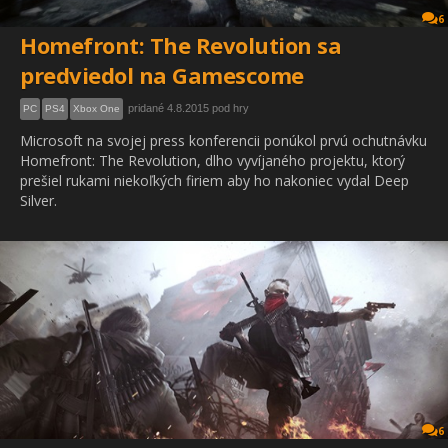
6
Homefront: The Revolution sa
predviedol na Gamescome
pridané 4.8.2015 pod hry
PC
PS4
Xbox One
Microsoft na svojej press konferencii ponúkol prvú ochutnávku
Homefront: The Revolution, dlho vyvíjaného projektu, ktorý
prešiel rukami niekoľkých firiem aby ho nakoniec vydal Deep
Silver.
6