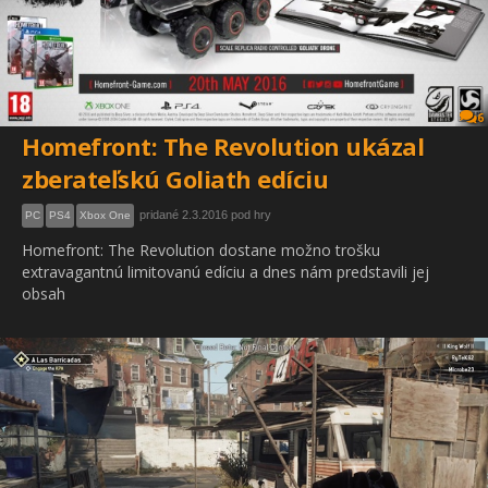
6
Homefront: The Revolution ukázal
zberateľskú Goliath edíciu
pridané 2.3.2016 pod hry
PC
PS4
Xbox One
Homefront: The Revolution dostane možno trošku
extravagantnú limitovanú edíciu a dnes nám predstavili jej
obsah