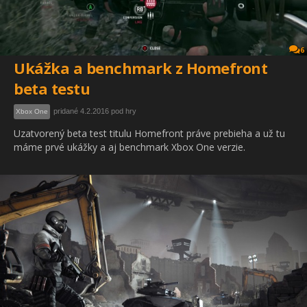
6
Ukážka a benchmark z Homefront
beta testu
pridané 4.2.2016 pod hry
Xbox One
Uzatvorený beta test titulu Homefront práve prebieha a už tu
máme prvé ukážky a aj benchmark Xbox One verzie.