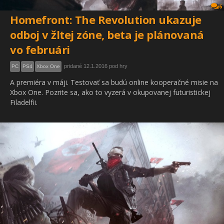
6
Homefront: The Revolution ukazuje
odboj v žltej zóne, beta je plánovaná
vo februári
pridané 12.1.2016 pod hry
PC
PS4
Xbox One
A premiéra v máji. Testovať sa budú online kooperačné misie na
Xbox One. Pozrite sa, ako to vyzerá v okupovanej futuristickej
Filadelfii.