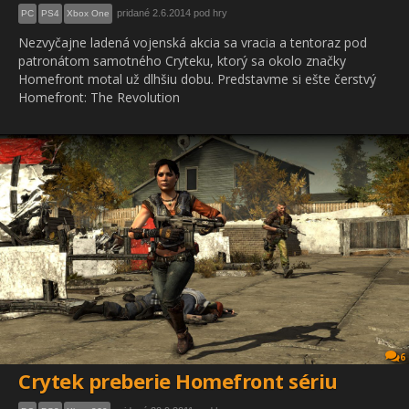
pridané 2.6.2014 pod hry
PC
PS4
Xbox One
Nezvyčajne ladená vojenská akcia sa vracia a tentoraz pod
patronátom samotného Cryteku, ktorý sa okolo značky
Homefront motal už dlhšiu dobu. Predstavme si ešte čerstvý
Homefront: The Revolution
6
Crytek preberie Homefront sériu