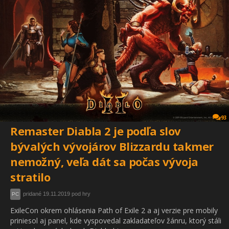
93
Remaster Diabla 2 je podľa slov
bývalých vývojárov Blizzardu takmer
nemožný, veľa dát sa počas vývoja
stratilo
pridané 19.11.2019 pod hry
PC
ExileCon okrem ohlásenia Path of Exile 2 a aj verzie pre mobily
priniesol aj panel, kde vyspovedal zakladateľov žánru, ktorý stáli