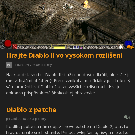
6
Hrajte Diablo II vo vysokom rozlíšení
pridané 24.7.2009 pod hry
PC
Hack and slash titul Diablo II si už toho dosť odkrútil, ale stále je
medzi hráčmi obľúbený. Preto vznikol aj neoficiálny patch, ktorý
vám umožní hrať Diablo 2 aj vo vyšších rozlíšeniach. Hra je
dokonca prispôsobená širokouhlej obrazovke.
Diablo 2 patche
6
pridané 29.10.2003 pod hry
Po dlhej dobe sa nám objavili nové patche na Diablo 2, a ak to
hrávate určite si ich stianite. Prináša vylepšenia, fixy, a niekoľko