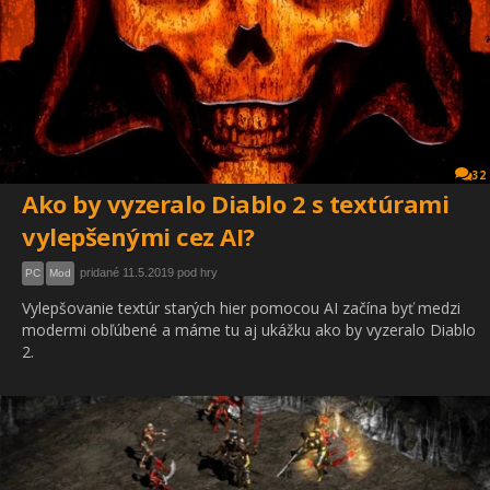
32
Ako by vyzeralo Diablo 2 s textúrami
vylepšenými cez AI?
pridané 11.5.2019 pod hry
PC
Mod
Vylepšovanie textúr starých hier pomocou AI začína byť medzi
modermi obľúbené a máme tu aj ukážku ako by vyzeralo Diablo
2.