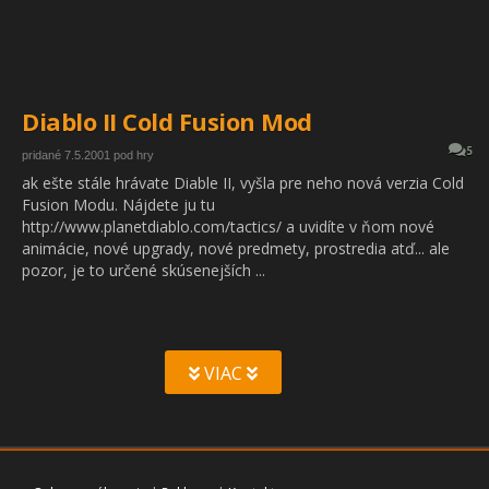
Diablo II Cold Fusion Mod
5
pridané 7.5.2001 pod hry
ak ešte stále hrávate Diable II, vyšla pre neho nová verzia Cold
Fusion Modu. Nájdete ju tu
http://www.planetdiablo.com/tactics/ a uvidíte v ňom nové
animácie, nové upgrady, nové predmety, prostredia atď... ale
pozor, je to určené skúsenejších ...
VIAC