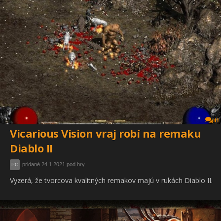
41
Vicarious Vision vraj robí na remaku
Diablo II
pridané 24.1.2021 pod hry
PC
Vyzerá, že tvorcova kvalitných remakov majú v rukách Diablo II.