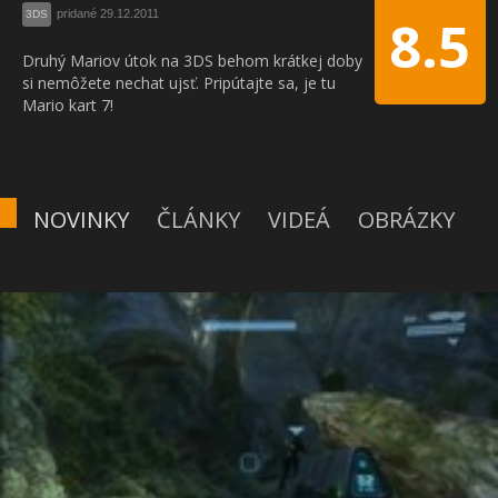
pridané 29.12.2011
3DS
8.5
Druhý Mariov útok na 3DS behom krátkej doby
si nemôžete nechat ujsť. Pripútajte sa, je tu
Mario kart 7!
NOVINKY
ČLÁNKY
VIDEÁ
OBRÁZKY