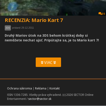
35
RECENZIA: Mario Kart 7
pridané 29.12.2011
3DS
Druhý Mariov útok na 3DS behom krátkej doby si
nemôžete nechat ujsť. Pripútajte sa, je tu Mario kart 7!
VIAC
Ochrana súkromia
|
Reklama
|
Kontakt
ISSN 1336-7285. Všetky práva vyhradené. (c) 2026 SECTOR Online
Entertainment /
sector@sector.sk