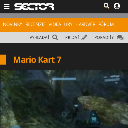
NOVINKY
RECENZIE
VIDEÁ
HRY
HARDVÉR
FÓRUM
VYHĽADAŤ
PRIDAŤ
PORADIŤ?
Mario Kart 7