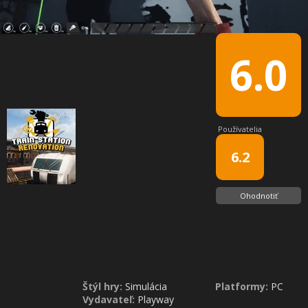
6.0
Používatelia
6.2
Ohodnotiť
Štýl hry:
Simulácia
Platformy:
PC
Vydavateľ:
Playway