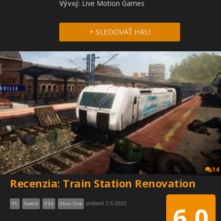
Vývoj:
Live Motion Games
+ SLEDOVAŤ HRU
14
Recenzia: Train Station Renovation
pridané 2.5.2022
PC
Switch
PS4
Xbox One
6.0