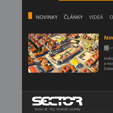
NOVINKY
ČLÁNKY
VIDEÁ
O
No
pr
PC
Koľko
a nez
Dokaz
7
Sector.sk - hry, recenzie, novinky