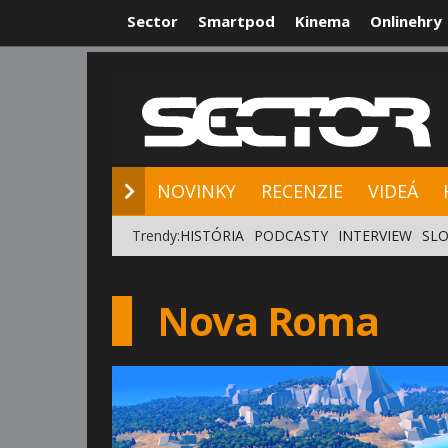
Sector
Smartpod
Kinema
Onlinehry
NOVINKY
RE
NOVINKY
RECENZIE
VIDEÁ
Trendy:
HISTÓRIA
PODCASTY
INTERVIEW
SLO
Nova Roma