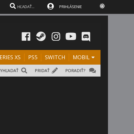
PRIHLÁSENIE
ERIES XS
PS5
SWITCH
MOBIL
VYHĽADAŤ
PRIDAŤ
PORADIŤ?