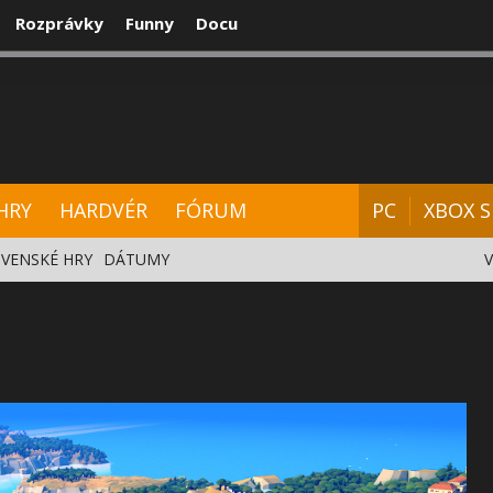
Rozprávky
Funny
Docu
CENZIE
VIDEÁ
HARDVÉR
FÓRUM
HRY
HARDVÉR
FÓRUM
PC
XBOX S
VENSKÉ HRY
DÁTUMY