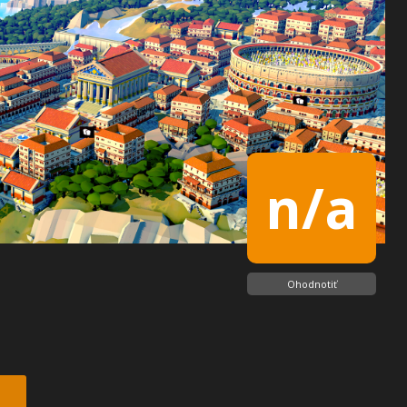
n/a
Ohodnotiť