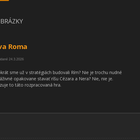
BRÁZKY
va Roma
idané 24.3.2026
krát sme už v stratégiách budovali Rím? Nie je trochu nudné
áživné opakovane stavať ríšu Cézara a Nera? Nie, nie je.
uje to táto rozpracovaná hra.