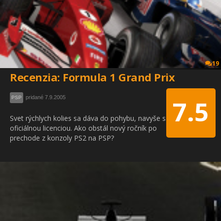
19
Recenzia: Formula 1 Grand Prix
pridané 7.9.2005
PSP
7.5
Svet rýchlych kolies sa dáva do pohybu, navyše s
oficiálnou licenciou. Ako obstál nový ročník po
prechode z konzoly PS2 na PSP?