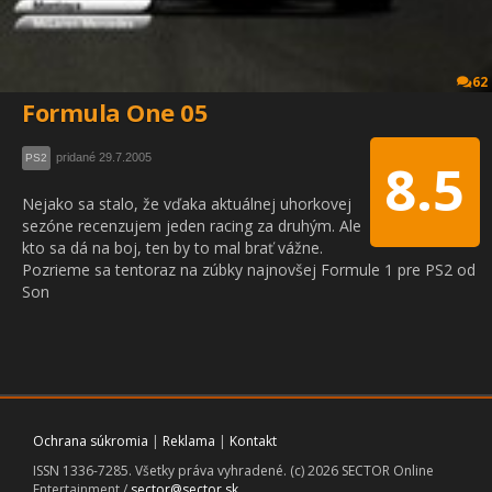
62
Formula One 05
pridané 29.7.2005
PS2
8.5
Nejako sa stalo, že vďaka aktuálnej uhorkovej
sezóne recenzujem jeden racing za druhým. Ale
kto sa dá na boj, ten by to mal brať vážne.
Pozrieme sa tentoraz na zúbky najnovšej Formule 1 pre PS2 od
Son
Ochrana súkromia
|
Reklama
|
Kontakt
ISSN 1336-7285. Všetky práva vyhradené. (c) 2026 SECTOR Online
Entertainment /
sector@sector.sk