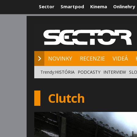
Sector
Smartpod
Kinema
Onlinehry
NOVINKY
RE
NOVINKY
RECENZIE
VIDEÁ
Trendy:
HISTÓRIA
PODCASTY
INTERVIEW
SLO
Clutch