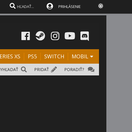
PRIHLÁSENIE
ERIES XS
PS5
SWITCH
MOBIL
VYHĽADAŤ
PRIDAŤ
PORADIŤ?