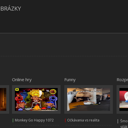
BRÁZKY
Online hry
Funny
Rozp
|
Monkey Go Happy 1072
|
Očkávania vs realita
|
Šmou
silák