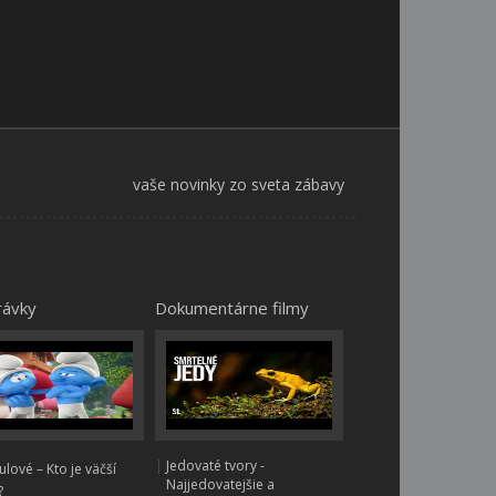
vaše novinky zo sveta zábavy
rávky
Dokumentárne filmy
|
Jedovaté tvory -
lové – Kto je väčší
Najjedovatejšie a
?