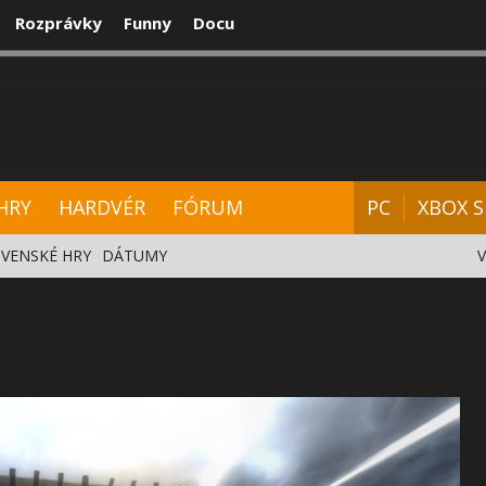
Rozprávky
Funny
Docu
CENZIE
VIDEÁ
HARDVÉR
FÓRUM
HRY
HARDVÉR
FÓRUM
PC
XBOX S
VENSKÉ HRY
DÁTUMY