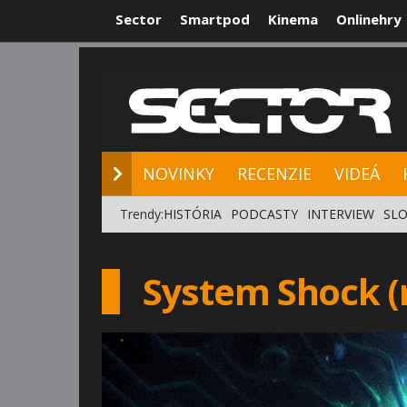
Sector
Smartpod
Kinema
Onlinehry
NOVINKY
RE
NOVINKY
RECENZIE
VIDEÁ
Trendy:
HISTÓRIA
PODCASTY
INTERVIEW
SLO
System Shock 