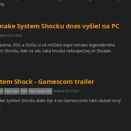
ly.
ake System Shocku dnes vyšiel na PC
idané 30.5.2023
eame, EGS a GOGu si už môžete kúpiť remake legendárneho
m Shocku, kde na vás čaká hrozba nebezpečnej AI Shodan.
tem Shock - Gamescom trailer
pridané 25.8.2022
S4
Xbox One
PS5
Xbox Series X|S
ke System Shocku stále žije a na Gamescome nám ukázal nový
.