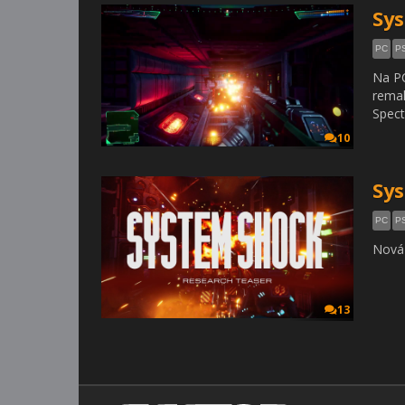
Sys
PC
P
Na PC
remak
Spect
10
Sys
PC
P
Nová 
13