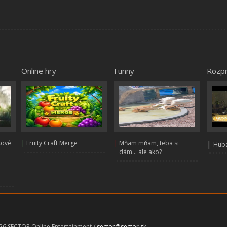
Online hry
Funny
Rozp
kové
|
Fruity Craft Merge
|
Mňam mňam, teba si
|
Huba
dám... ale ako?
026 SECTOR Online Entertainment /
sector@sector.sk