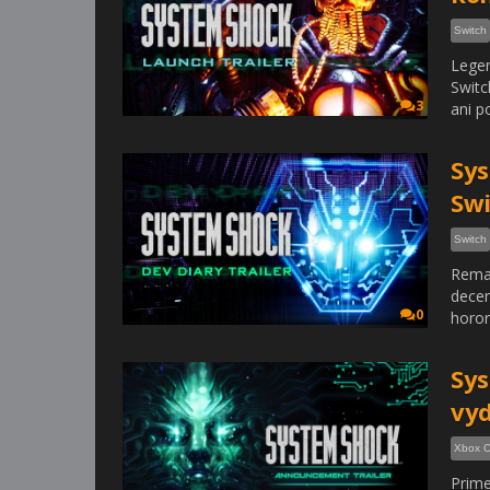
Switch
Legen
Switc
3
ani p
Sys
Swi
Switch
Remak
decem
0
horor
Sy
vyd
Xbox 
Prime