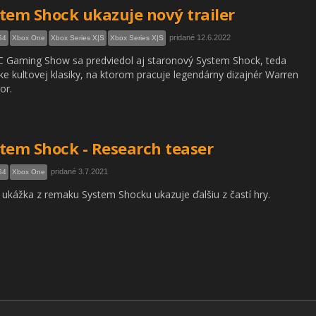
tem Shock ukazuje nový trailer
pridané 12.6.2022
S4
Xbox One
Xbox Series X|S
Xbox Series X|S
 Gaming Show sa predviedol aj staronový System Shock, teda
e kultovej klasiky, na ktorom pracuje legendárny dizajnér Warren
or.
tem Shock - Research teaser
pridané 3.7.2021
S4
Xbox One
ukážka z remaku System Shocku ukazuje ďalšiu z častí hry.