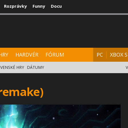
Rozprávky
Funny
Docu
CENZIE
VIDEÁ
HARDVÉR
FÓRUM
HRY
HARDVÉR
FÓRUM
PC
XBOX S
VENSKÉ HRY
DÁTUMY
(remake)