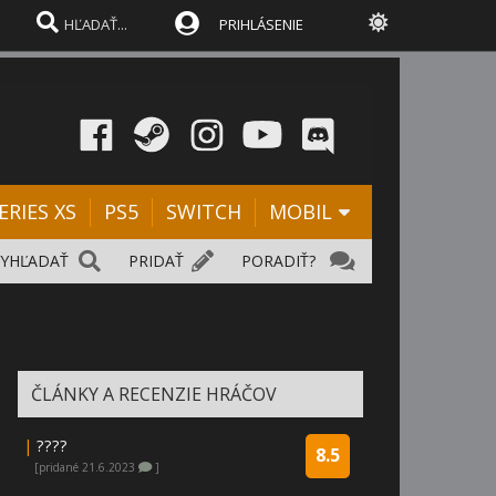
PRIHLÁSENIE
ERIES XS
PS5
SWITCH
MOBIL
VYHĽADAŤ
PRIDAŤ
PORADIŤ?
ČLÁNKY A RECENZIE HRÁČOV
|
????
8.5
[pridané 21.6.2023
]