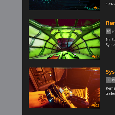
konzo
0
Rem
pr
PC
Na St
Syste
14
Sys
PC
P
Rema
trailer
23