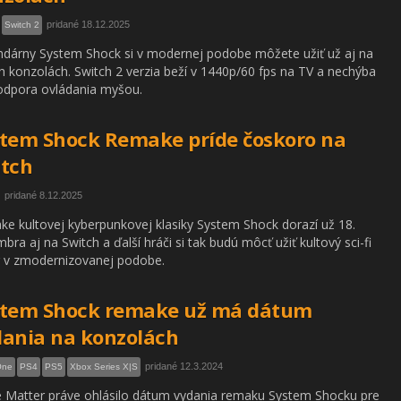
pridané 18.12.2025
Switch 2
dárny System Shock si v modernej podobe môžete užiť už aj na
h konzolách. Switch 2 verzia beží v 1440p/60 fps na TV a nechýba
odpora ovládania myšou.
tem Shock Remake príde čoskoro na
tch
pridané 8.12.2025
e kultovej kyberpunkovej klasiky System Shock dorazí už 18.
bra aj na Switch a ďalší hráči si tak budú môcť užiť kultový sci-fi
 v zmodernizovanej podobe.
stem Shock remake už má dátum
ania na konzolách
pridané 12.3.2024
One
PS4
PS5
Xbox Series X|S
 Matter práve ohlásilo dátum vydania remaku System Shocku pre