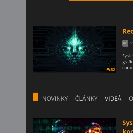
Rec
pr
PC
Syste
grafi
narod
52
NOVINKY
ČLÁNKY
VIDEÁ
O
Sys
ko