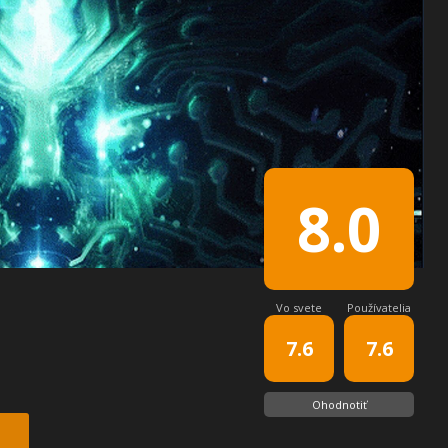
8.0
Vo svete
Používatelia
7.6
7.6
Ohodnotiť