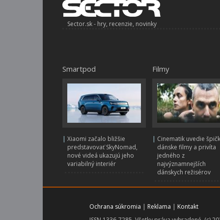
Sector.sk - hry, recenzie, novinky
Smartpod
Filmy
|
Xiaomi začalo bližšie
|
Cinematik uvedie špič
predstavovať SkyNomad,
dánske filmy a privíta
nové videá ukazujú jeho
jedného z
variabilný interiér
najvýznamnejších
dánskych režisérov
Ochrana súkromia
|
Reklama
|
Kontakt
ISSN 1336-7285. Všetky práva vyhradené. (c) 2