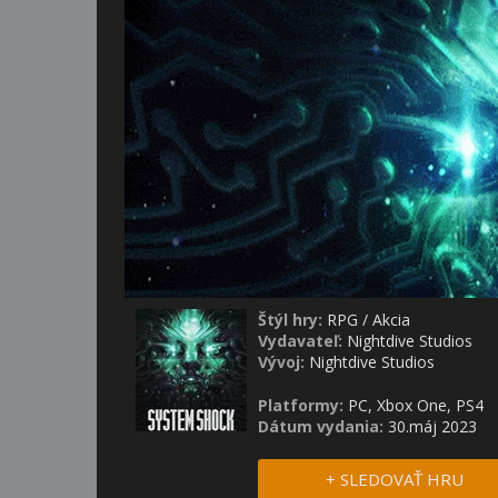
Štýl hry:
RPG
/
Akcia
Vydavateľ:
Nightdive Studios
Vývoj:
Nightdive Studios
Platformy:
PC, Xbox One, PS4
Dátum vydania:
30.máj 2023
+ SLEDOVAŤ HRU