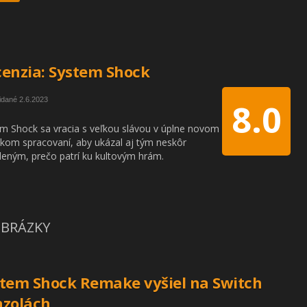
enzia: System Shock
idané 2.6.2023
8.0
m Shock sa vracia s veľkou slávou v úplne novom
ckom spracovaní, aby ukázal aj tým neskôr
eným, prečo patrí ku kultovým hrám.
BRÁZKY
tem Shock Remake vyšiel na Switch
nzolách