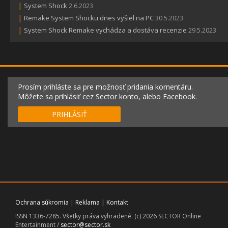
|
System Shock
2.6.2023
|
Remake System Shocku dnes vyšiel na PC
30.5.2023
|
System Shock Remake vychádza a dostáva recenzie
29.5.2023
Prosím prihláste sa pre možnosť pridania komentáru.
Môžete sa prihlásiť cez Sector konto, alebo Facebook.
PRIHLÁSIŤ
Ochrana súkromia
|
Reklama
|
Kontakt
ISSN 1336-7285. Všetky práva vyhradené. (c) 2026 SECTOR Online
Entertainment /
sector@sector.sk