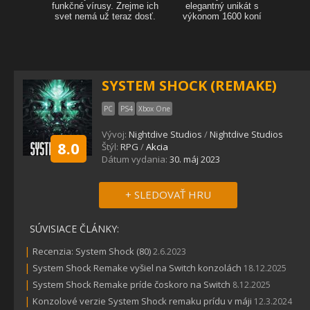
SYSTEM SHOCK (REMAKE)
PC
PS4
Xbox One
Vývoj:
Nightdive Studios
/
Nightdive Studios
8.0
Štýl:
RPG
/
Akcia
Dátum vydania:
30. máj 2023
+ SLEDOVAŤ HRU
SÚVISIACE ČLÁNKY:
|
Recenzia: System Shock (80)
2.6.2023
|
System Shock Remake vyšiel na Switch konzolách
18.12.2025
|
System Shock Remake príde čoskoro na Switch
8.12.2025
|
Konzolové verzie System Shock remaku prídu v máji
12.3.2024