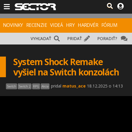
NOVINKY
RECENZIE
VIDEÁ
HRY
HARDVÉR
FÓRUM
VYHĽADAŤ
PRIDAŤ
PORADIŤ?
System Shock Remake
vyšiel na Switch konzolách
pridal
matus_ace
18.12.2025 o 14:13
Switch
Switch 2
RPG
Akcia