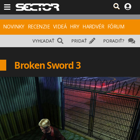
NOVINKY
RECENZIE
VIDEÁ
HRY
HARDVÉR
FÓRUM
VYHĽADAŤ
PRIDAŤ
PORADIŤ?
Broken Sword 3