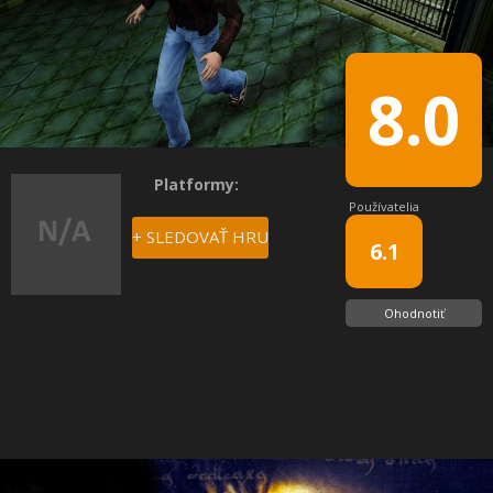
8.0
Platformy:
Používatelia
+ SLEDOVAŤ HRU
6.1
Ohodnotiť