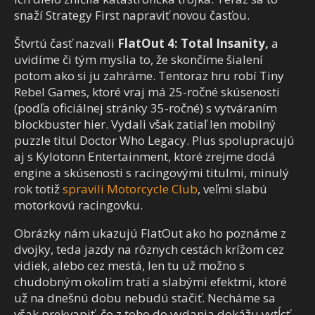
snaží Strategy First napraviť novou časťou.
Štvrtú časť nazvali
FlatOut 4: Total Insanity,
a
uvidíme či tým myslia to, že skončíme šialení
potom ako si ju zahráme. Tentoraz hru robí Tiny
Rebel Games, ktoré vraj má 25-ročné skúsenosti
(podľa oficiálnej stránky 35-ročné) s vytváraním
blockbuster hier. Vydali však zatiaľ len mobilný
puzzle titul Doctor Who Legacy. Plus spolupracujú
aj s Kylotonn Entertainment, ktoré zrejme dodá
engine a skúsenosti s racingovými titulmi, minulý
rok totiž
spravili Motorcycle Club
, veľmi slabú
motorkovú racingovku.
Obrázky nám ukazujú FlatOut ako ho poznáme z
dvojky, teda jazdy na rôznych cestách krížom cez
vidiek, alebo cez mestá, len tu už možno s
chudobným okolím tratí a slabými efektmi, ktoré
už na dnešnú dobu nebudú stačiť. Necháme sa
však prekvapiť, čo z toho do vydania dokážu vytĺcť.