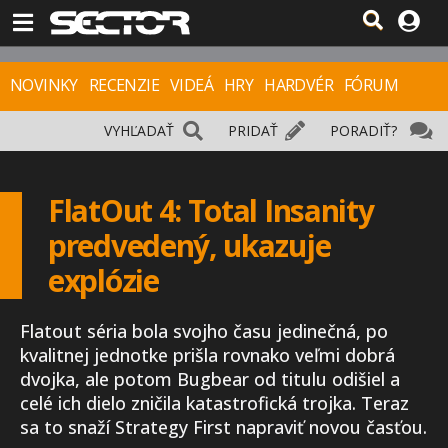
NOVINKY
RECENZIE
VIDEÁ
HRY
HARDVÉR
FÓRUM
VYHĽADAŤ
PRIDAŤ
PORADIŤ?
FlatOut 4: Total Insanity
predvedený, ukazuje
explózie
Flatout séria bola svojho času jedinečná, po
kvalitnej jednotke prišla rovnako veľmi dobrá
dvojka, ale potom Bugbear od titulu odišiel a
celé ich dielo zničila katastrofická trojka. Teraz
sa to snaží Strategy First napraviť novou časťou.