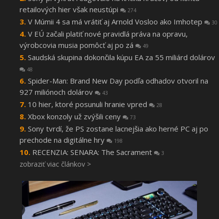
retailových hier však neustúpi
274
V Múmii 4 sa má vrátiť aj Arnold Vosloo ako Imhotep
30
V EÚ začali platiť nové pravidlá práva na opravu,
výrobcovia musia pomôcť aj po zá
49
Saudská skupina dokončila kúpu EA za 55 miliárd dolárov
48
Spider-Man: Brand New Day podľa odhadov otvoril na
927 miliónoch dolárov
43
10 hier, ktoré posunuli hranie vpred
28
Xbox konzoly už zvýšili ceny
73
Sony tvrdí, že PS zostane lacnejšia ako herné PC aj po
prechode na digitálne hry
198
RECENZIA: SENARA: The Sacrament
3
zobraziť viac článkov >