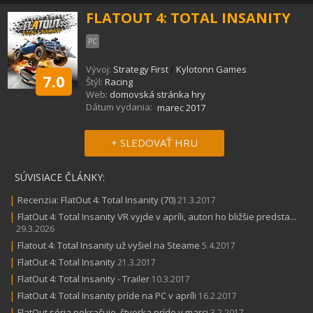
FLATOUT 4: TOTAL INSANITY
PC
Vývoj:
Strategy First
/
Kylotonn Games
7.0
Štýl:
Racing
Web:
domovská stránka hry
Dátum vydania:
marec 2017
+ SLEDOVAŤ HRU
SÚVISIACE ČLÁNKY:
|
Recenzia: FlatOut 4: Total Insanity (70)
21.3.2017
|
FlatOut 4: Total Insanity VR vyjde v apríli, autori ho bližšie predsta...
29.3.2026
|
Flatout 4: Total Insanity už vyšiel na Steame
5.4.2017
|
FlatOut 4: Total Insanity
21.3.2017
|
FlatOut 4: Total Insanity - Trailer
10.3.2017
|
FlatOut 4: Total Insanity príde na PC v apríli
16.2.2017
|
FlatOut séria pokračuje, štvorka príde v marci
3.2.2017