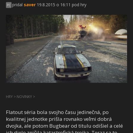
pridal
saver
19.8.2015 o 16:11 pod hry
PC
HRY
>
NOVINKY
>
Flatout séria bola svojho času jedinečná, po
kvalitnej jednotke prišla rovnako veľmi dobrá
dvojka, ale potom Bugbear od titulu odišiel a celé
ich dielo zničila katastrofická trojka. Teraz sa to