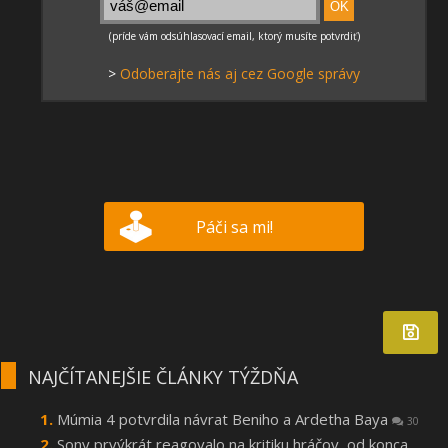
>
Odoberajte nás aj cez Google správy
Páči sa mi!
NAJČÍTANEJŠIE ČLÁNKY TÝŽDŇA
Múmia 4 potvrdila návrat Beniho a Ardetha Baya
30
Sony prvýkrát reagovalo na kritiku hráčov, od konca