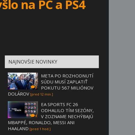
šlo na PC a PS4
NAJNOVŠIE NOVINKY
META PO ROZHODNUTÍ
SÚDU MUSÍ ZAPLATIŤ
POKUTU 567 MILIÓNOV
2
DOLÁROV
[pred 12 min.]
EA SPORTS FC 26
ODHALILO TÍM SEZÓNY,
V ZOZNAME NECHÝBAJÚ
4
MBAPPÉ, RONALDO, MESSI ANI
HAALAND
[pred 1 hod.]