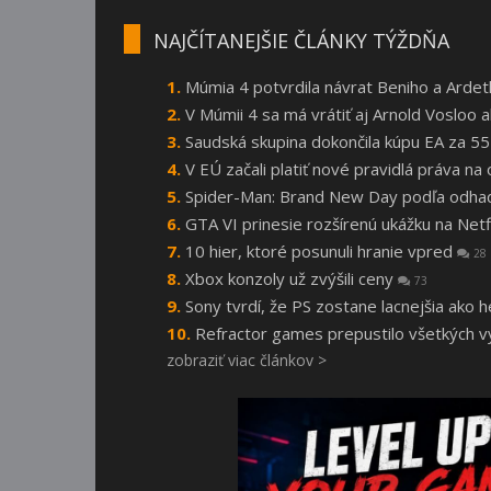
NAJČÍTANEJŠIE ČLÁNKY TÝŽDŇA
Múmia 4 potvrdila návrat Beniho a Arde
V Múmii 4 sa má vrátiť aj Arnold Vosloo
Saudská skupina dokončila kúpu EA za 55
V EÚ začali platiť nové pravidlá práva n
Spider-Man: Brand New Day podľa odhado
GTA VI prinesie rozšírenú ukážku na Netf
10 hier, ktoré posunuli hranie vpred
28
Xbox konzoly už zvýšili ceny
73
Sony tvrdí, že PS zostane lacnejšia ako 
Refractor games prepustilo všetkých vý
zobraziť viac článkov >