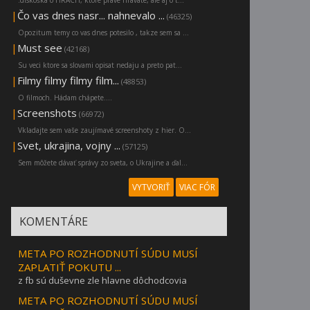
|
Čo vas dnes nasr... nahnevalo ...
(46325)
Opozitum temy co vas dnes potesilo , takze sem sa ...
|
Must see
(42168)
Su veci ktore sa slovami opisat nedaju a preto pat...
|
Filmy filmy filmy film...
(48853)
O filmoch. Hádam chápete....
|
Screenshots
(66972)
Vkladajte sem vaše zaujímavé screenshoty z hier. O...
|
Svet, ukrajina, vojny ...
(57125)
Sem môžete dávať správy zo sveta, o Ukrajine a ďal...
VYTVORIŤ
VIAC FÓR
KOMENTÁRE
META PO ROZHODNUTÍ SÚDU MUSÍ
ZAPLATIŤ POKUTU ...
z fb sú duševne zle hlavne dôchodcovia
META PO ROZHODNUTÍ SÚDU MUSÍ