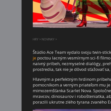
HRY
>
NOVINKY
>
Štúdio Ace Team vydalo svoju twin-stic
je
poctou lacným vesmírnym sci-fi filmom 
naivný príbeh, nezmyselné dialógy, preh
prostredia, tak nie je dôvod sťažovať sa, 
Hlavným a perfektným hrdinom príbehu 
pomocníkom a verným priateľom mu je R
mimozemšťanka Scarlet Nova. Spoločne s
mravcov, dinosaurov i robošteniatka, aby
porazili ukrutne zlého tyrana zvaného 