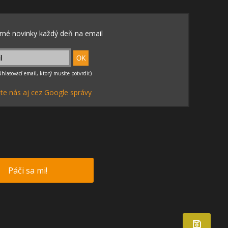
te nás aj cez Google správy
Páči sa mi!