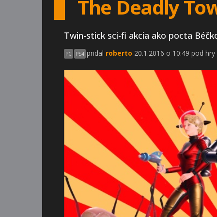
The Deadly Tow
Twin-stick sci-fi akcia ako pocta Béč
pridal
roberto
20.1.2016 o 10:49 pod hry
PC
PS4