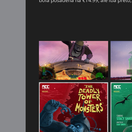
bola posadená na €14.99, ale iba preto, 