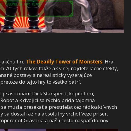
k akčnú hru
The Deadly Tower of Monsters
. Hra
70-tych rokov, takže ak v nej nájdete lacné efekty,
nané postavy a nerealisticky vyzerajúce
pretože do tejto hry to všetko patrí.
je astronaut Dick Starspeed, kopilotom,
obot a k dvojici sa rýchlo pridá tajomná
a musia presekať a prestrieľať cez rádioaktívnych
 sa dostali až na absolútny vrchol Veže príšer,
Emperor of Gravoria a našli cestu naspäť domov.