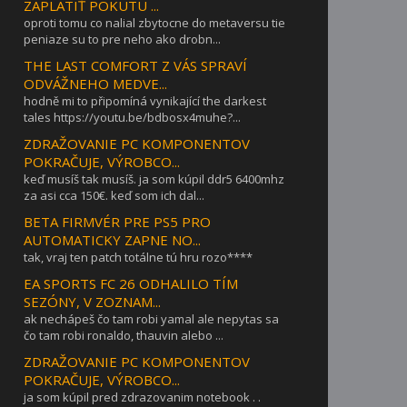
ZAPLATIŤ POKUTU ...
oproti tomu co nalial zbytocne do metaversu tie
peniaze su to pre neho ako drobn...
THE LAST COMFORT Z VÁS SPRAVÍ
ODVÁŽNEHO MEDVE...
hodně mi to připomíná vynikající the darkest
tales https://youtu.be/bdbosx4muhe?...
ZDRAŽOVANIE PC KOMPONENTOV
POKRAČUJE, VÝROBCO...
keď musíš tak musíš. ja som kúpil ddr5 6400mhz
za asi cca 150€. keď som ich dal...
BETA FIRMVÉR PRE PS5 PRO
AUTOMATICKY ZAPNE NO...
tak, vraj ten patch totálne tú hru rozo****
EA SPORTS FC 26 ODHALILO TÍM
SEZÓNY, V ZOZNAM...
ak nechápeš čo tam robi yamal ale nepytas sa
čo tam robi ronaldo, thauvin alebo ...
ZDRAŽOVANIE PC KOMPONENTOV
POKRAČUJE, VÝROBCO...
ja som kúpil pred zdrazovanim notebook . .