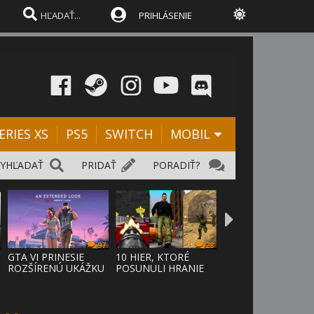
PRIHLÁSENIE
ERIES XS
PS5
SWITCH
MOBIL
VYHĽADAŤ
PRIDAŤ
PORADIŤ?
97
28
D
GTA VI PRINESIE
10 HIER, KTORÉ
ROZŠÍRENÚ UKÁŽKU
POSUNULI HRANIE
NA NETFLI
VPRED