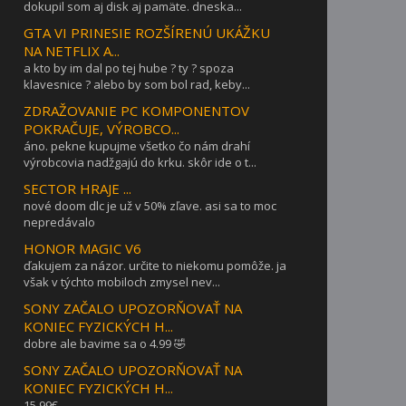
dokupil som aj disk aj pamäte. dneska...
GTA VI PRINESIE ROZŠÍRENÚ UKÁŽKU
NA NETFLIX A...
a kto by im dal po tej hube ? ty ? spoza
klavesnice ? alebo by som bol rad, keby...
ZDRAŽOVANIE PC KOMPONENTOV
POKRAČUJE, VÝROBCO...
áno. pekne kupujme všetko čo nám drahí
výrobcovia nadžgajú do krku. skôr ide o t...
SECTOR HRAJE ...
nové doom dlc je už v 50% zľave. asi sa to moc
nepredávalo
HONOR MAGIC V6
ďakujem za názor. určite to niekomu pomôže. ja
však v týchto mobiloch zmysel nev...
SONY ZAČALO UPOZORŇOVAŤ NA
KONIEC FYZICKÝCH H...
dobre ale bavime sa o 4.99 🤣
SONY ZAČALO UPOZORŇOVAŤ NA
KONIEC FYZICKÝCH H...
15.99€