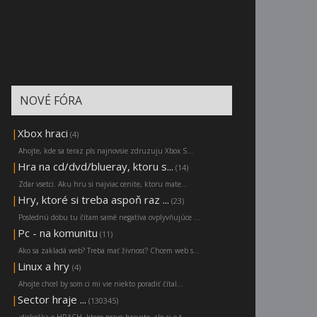
NOVÉ FÓRA
|
Xbox hraci
(4)
Ahojte, kde sa teraz pls najnovsie zdruzuju Xbox S...
|
Hra na cd/dvd/blueray, ktoru s...
(14)
Zdar vsetci. Aku hru si najviac cenite, ktoru mate...
|
Hry, ktoré si treba aspoň raz ...
(23)
Poslednú dobu tu čítam samé negatíva ovplyvňujúce ...
|
Pc - na komunitu
(11)
Ako sa zakladá web? Treba mať živnosť? Chcem web s...
|
Linux a hry
(4)
Ahojte chcel by som ci mi vie niekto poradiť čítal...
|
Sector hraje ...
(130345)
:diskoška o HRACH, ktore prave hravate, ale aj o t...