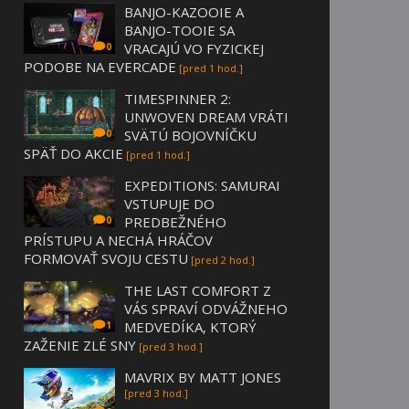
BANJO-KAZOOIE A
BANJO-TOOIE SA
VRACAJÚ VO FYZICKEJ
0
PODOBE NA EVERCADE
[pred 1 hod.]
TIMESPINNER 2:
UNWOVEN DREAM VRÁTI
SVÄTÚ BOJOVNÍČKU
0
SPÄŤ DO AKCIE
[pred 1 hod.]
EXPEDITIONS: SAMURAI
VSTUPUJE DO
PREDBEŽNÉHO
0
PRÍSTUPU A NECHÁ HRÁČOV
FORMOVAŤ SVOJU CESTU
[pred 2 hod.]
THE LAST COMFORT Z
VÁS SPRAVÍ ODVÁŽNEHO
MEDVEDÍKA, KTORÝ
1
ZAŽENIE ZLÉ SNY
[pred 3 hod.]
MAVRIX BY MATT JONES
[pred 3 hod.]