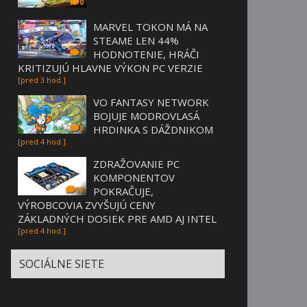
0
MARVEL TOKON MÁ NA
STEAME LEN 44%
HODNOTENIE, HRÁČI
7
KRITIZUJÚ HLAVNE VÝKON PC VERZIE
[pred 3 hod.]
VO FANTASY NETWORK
BOJUJE MODROVLASÁ
HRDINKA S DÁŽDNIKOM
0
[pred 4 hod.]
ZDRAŽOVANIE PC
KOMPONENTOV
POKRAČUJE,
58
VÝROBCOVIA ZVYŠUJÚ CENY
ZÁKLADNÝCH DOSIEK PRE AMD AJ INTEL
[pred 4 hod.]
SOCIÁLNE SIETE