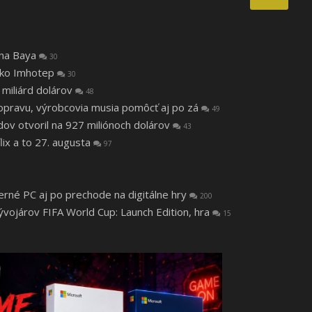
tha Baya
30
 ako Imhotep
30
 miliárd dolárov
48
a opravu, výrobcovia musia pomôcť aj po zá
49
v otvoril na 927 miliónoch dolárov
43
lix a to 27. augusta
97
herné PC aj po prechode na digitálne hry
200
vojárov FIFA World Cup: Launch Edition, hra
15