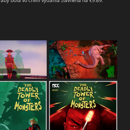
aby bola vo chvíli vydania zľavnená na €9.89.