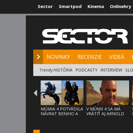
Sector
Smartpod
Kinema
Onlinehry
NOVINKY
RE
NOVINKY
RECENZIE
VIDEÁ
Trendy:
HISTÓRIA
PODCASTY
INTERVIEW
SLO
30
30
MÚMIA 4 POTVRDILA
V MÚMII 4 SA MÁ
NÁVRAT BENIHO A
VRÁTIŤ AJ ARNOLD
ARDETHA
VOSLOO AK