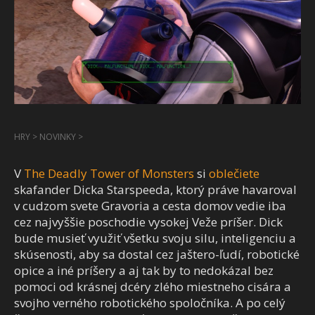
HRY
>
NOVINKY
>
V
The Deadly Tower of Monsters
si
oblečiete
skafander Dicka Starspeeda, ktorý práve havaroval
v cudzom svete Gravoria a cesta domov vedie iba
cez najvyššie poschodie vysokej Veže príšer. Dick
bude musieť využiť všetku svoju silu, inteligenciu a
skúsenosti, aby sa dostal cez jaštero-ľudí, robotické
opice a iné príšery a aj tak by to nedokázal bez
pomoci od krásnej dcéry zlého miestneho cisára a
svojho verného robotického spoločníka. A po celý