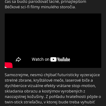
čas sa budú parodovať lacné, prinajlepšom
Béčkové sci-fi filmy minulého storočia.
Samozrejme, nesmú chýbať futuristicky vyzerajúce
strelné zbrane, kryštálové meče, laserové biče a
dychberúce vizuálne efekty vrátane stop-motion,
skladania obrazu a kostýmov vyrobených z
naozajstnej kožušiny. Z pohľadu hrateľnosti pôjde o
twin-stick strieľačku, v ktorej bude treba vyhubiť