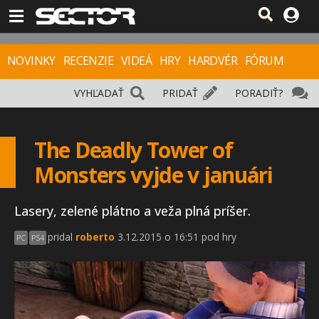
NOVINKY
RECENZIE
VIDEÁ
HRY
HARDVÉR
FÓRUM
VYHĽADAŤ
PRIDAŤ
PORADIŤ?
The Deadly Tower of
Monsters vyjde v januári
Lasery, zelené plátno a veža plná príšer.
pridal
roberto
3.12.2015 o 16:51 pod hry
PC
PS4