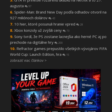
augusta
97
Spider-Man: Brand New Day podľa odhadov otvoril na
927 miliónoch dolárov
43
10 hier, ktoré posunuli hranie vpred
28
Xbox konzoly už zvýšili ceny
73
Sony tvrdí, že PS zostane lacnejšia ako herné PC aj po
prechode na digitálne hry
200
Refractor games prepustilo všetkých vývojárov FIFA
World Cup: Launch Edition, hra
15
zobraziť viac článkov >