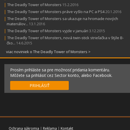
|
The Deadly Tower of Monsters
15.2.2016
|
The Deadly Tower of Monsters práve vyšlo na PC a PS4
20.1.2016
|
The Deadly Tower of Monsters sa ukazuje na hromade nových
materiálov...
13.1.2016
|
The Deadly Tower of Monsters vyjde v januári
3.12.2015
|
The Deadly Tower of Monsters, nová twin-stick strieľačka v štýle B-
čko...
14.6.2015
viac noviniek o The Deadly Tower of Monsters >
Prosím prihláste sa pre možnosť pridania komentáru.
Môžete sa prihlásiť cez Sector konto, alebo Facebook.
PRIHLÁSIŤ
Ochrana súkromia
|
Reklama
|
Kontakt