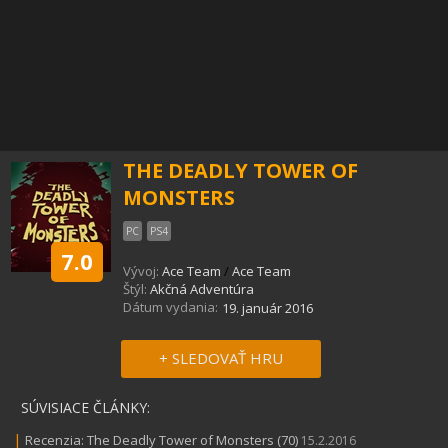
THE DEADLY TOWER OF
MONSTERS
PC
PS4
7.0
Vývoj:
Ace Team
/
Ace Team
Štýl:
Akčná Adventúra
Dátum vydania:
19. január 2016
+ SLEDOVAŤ HRU
SÚVISIACE ČLÁNKY:
|
Recenzia: The Deadly Tower of Monsters (70)
15.2.2016