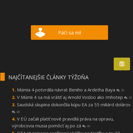
Páči sa mi!
NAJČÍTANEJŠIE ČLÁNKY TÝŽDŇA
Múmia 4 potvrdila návrat Beniho a Ardetha Baya
30
V Múmii 4 sa má vrátiť aj Arnold Vosloo ako Imhotep
30
Saudská skupina dokončila kúpu EA za 55 miliárd dolárov
48
V EÚ začali platiť nové pravidlá práva na opravu,
výrobcovia musia pomôcť aj po zá
49
GTA VI prinesie rozšírenú ukážku na Netflix a to 27.