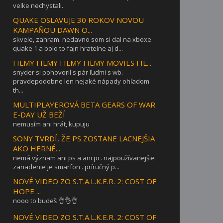
velke nechystali.
QUAKE OSLAVUJE 30 ROKOV NOVOU
KAMPAŇOU DAWN O...
skvele, zahram. nedavno som si dal na xboxe
quake 1 a bolo to fajn hratelne aj d...
FILMY FILMY FILMY FILMY MOVIES FIL...
snyder si pohovoril s pár ľuďmi s wb.
pravdepodobne len nejaké nápady ohľadom
th...
MULTIPLAYEROVÁ BETA GEARS OF WAR
E-DAY UŽ BEŽÍ
nemusím ani hrát, kupuju
SONY TVRDÍ, ŽE PS ZOSTANE LACNEJŠIA
AKO HERNÉ...
nemá význam ani ps a ani pc. najpoužívanejšie
zariadenie je smarfon . príručný p...
NOVÉ VIDEO ZO S.T.A.L.K.E.R. 2: COST OF
HOPE ...
nooo to budeš 👌👌👌
NOVÉ VIDEO ZO S.T.A.L.K.E.R. 2: COST OF