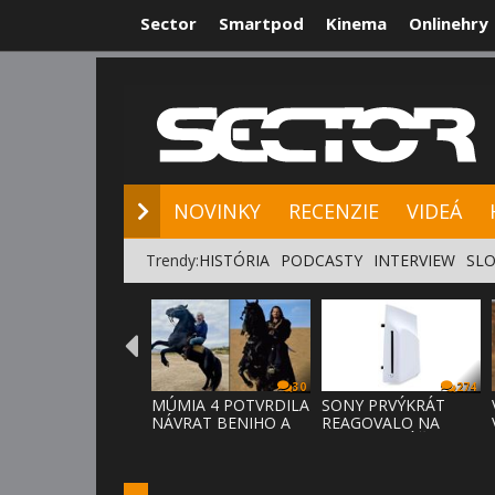
Sector
Smartpod
Kinema
Onlinehry
NOVINKY
RE
NOVINKY
RECENZIE
VIDEÁ
Trendy:
HISTÓRIA
PODCASTY
INTERVIEW
SLO
30
274
MÚMIA 4 POTVRDILA
SONY PRVÝKRÁT
NÁVRAT BENIHO A
REAGOVALO NA
ARDETHA
KRITIKU HRÁČOV,