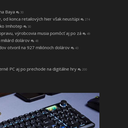
tha Baya
30
v, od konca retailových hier však neustúpi
274
 ako Imhotep
30
a opravu, výrobcovia musia pomôcť aj po zá
49
 miliárd dolárov
48
v otvoril na 927 miliónoch dolárov
43
herné PC aj po prechode na digitálne hry
200