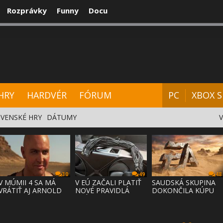
Rozprávky
Funny
Docu
CENZIE
VIDEÁ
HARDVÉR
FÓRUM
HRY
HARDVÉR
FÓRUM
PC
XBOX S
VENSKÉ HRY
DÁTUMY
30
49
48
V MÚMII 4 SA MÁ
V EÚ ZAČALI PLATIŤ
SAUDSKÁ SKUPINA
VRÁTIŤ AJ ARNOLD
NOVÉ PRAVIDLÁ
DOKONČILA KÚPU
VOSLOO AK
PRÁVA NA
EA ZA 55 MI