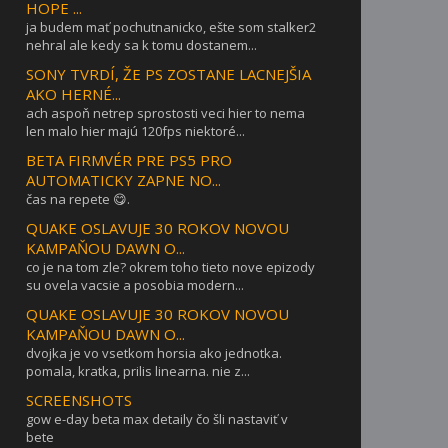
HOPE ...
ja budem mať pochutnanicko, ešte som stalker2
nehral ale kedy sa k tomu dostanem...
SONY TVRDÍ, ŽE PS ZOSTANE LACNEJŠIA
AKO HERNÉ...
ach aspoň netrep sprostosti veci hier to nema
len malo hier majú 120fps niektoré...
BETA FIRMVÉR PRE PS5 PRO
AUTOMATICKY ZAPNE NO...
čas na repete 😋.
QUAKE OSLAVUJE 30 ROKOV NOVOU
KAMPAŇOU DAWN O...
co je na tom zle? okrem toho tieto nove epizody
su ovela vacsie a posobia modern...
QUAKE OSLAVUJE 30 ROKOV NOVOU
KAMPAŇOU DAWN O...
dvojka je vo vsetkom horsia ako jednotka.
pomala, kratka, prilis linearna. nie z...
SCREENSHOTS
gow e-day beta max detaily čo šli nastaviť v
bete