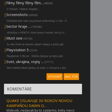
|
Filmy filmy filmy film...
(48849)
O filmoch. Hádam chápete....
|
Screenshots
(66966)
Vkladajte sem vaše zaujímavé screenshoty z hier. O...
|
Sector hraje ...
(130340)
:diskoška o HRACH, ktore prave hravate, ale aj o t...
|
Must see
(42166)
Su veci ktore sa slovami opisat nedaju a preto pat...
|
Playstation 5
(2224)
Playstation 5 fórum - Všetko týkajúc sa tejto plat...
|
Svet, ukrajina, vojny ...
(57111)
Sem môžete dávať správy zo sveta, o Ukrajine a ďal...
VYTVORIŤ
VIAC FÓR
KOMENTÁRE
QUAKE OSLAVUJE 30 ROKOV NOVOU
KAMPAŇOU DAWN O...
klidecek, nedavali by to zadarmo, keby nieco