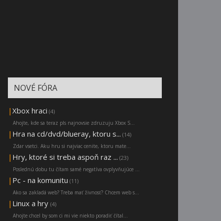
NOVÉ FÓRA
|
Xbox hraci
(4)
Ahojte, kde sa teraz pls najnovsie zdruzuju Xbox S...
|
Hra na cd/dvd/blueray, ktoru s...
(14)
Zdar vsetci. Aku hru si najviac cenite, ktoru mate...
|
Hry, ktoré si treba aspoň raz ...
(23)
Poslednú dobu tu čítam samé negatíva ovplyvňujúce ...
|
Pc - na komunitu
(11)
Ako sa zakladá web? Treba mať živnosť? Chcem web s...
|
Linux a hry
(4)
Ahojte chcel by som ci mi vie niekto poradiť čítal...