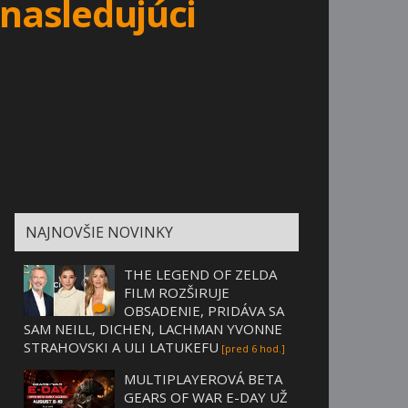
 nasledujúci
NAJNOVŠIE NOVINKY
THE LEGEND OF ZELDA
FILM ROZŠIRUJE
OBSADENIE, PRIDÁVA SA
1
SAM NEILL, DICHEN, LACHMAN YVONNE
STRAHOVSKI A ULI LATUKEFU
[pred 6 hod.]
MULTIPLAYEROVÁ BETA
GEARS OF WAR E-DAY UŽ