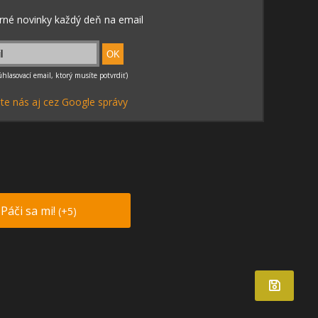
te nás aj cez Google správy
Páči sa mi!
(+5)