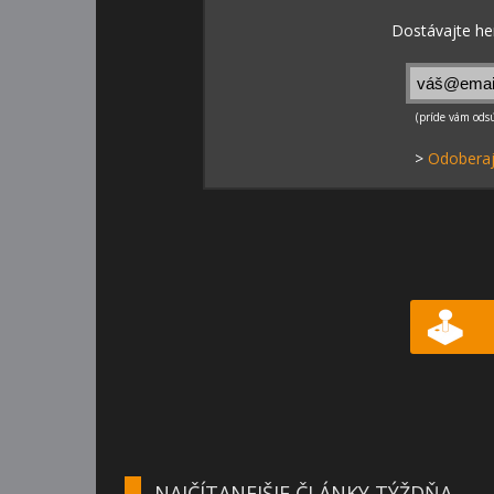
>
Odoberaj
NAJČÍTANEJŠIE ČLÁNKY TÝŽDŇA