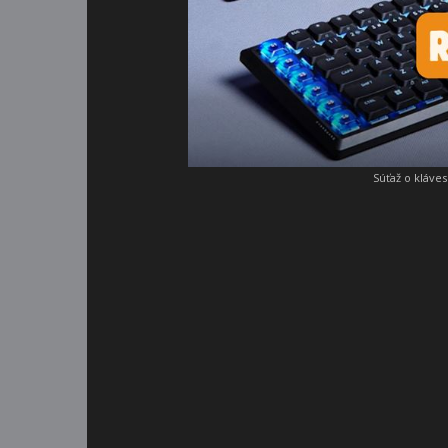
Súťaž o kláve