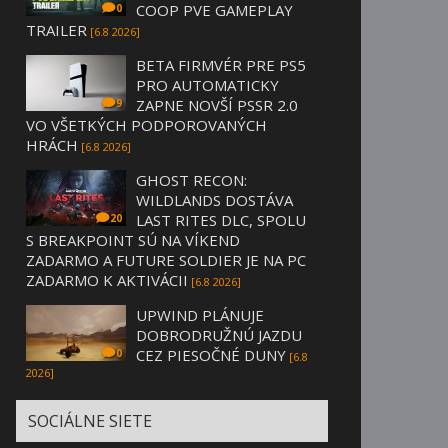
COOP PVE GAMEPLAY
0
TRAILER
[6.8 2026]
BETA FIRMVÉR PRE PS5
PRO AUTOMATICKY
ZAPNE NOVŠÍ PSSR 2.0
9
VO VŠETKÝCH PODPOROVANÝCH
HRÁCH
[6.8 2026]
GHOST RECON:
WILDLANDS DOSTÁVA
LAST RITES DLC, SPOLU
20
S BREAKPOINT SÚ NA VÍKEND
ZADARMO A FUTURE SOLDIER JE NA PC
ZADARMO K AKTIVÁCII
[6.8 2026]
UPWIND PLÁNUJE
DOBRODRUŽNÚ JAZDU
CEZ PIESOČNÉ DUNY
0
[6.8
2026]
SOCIÁLNE SIETE