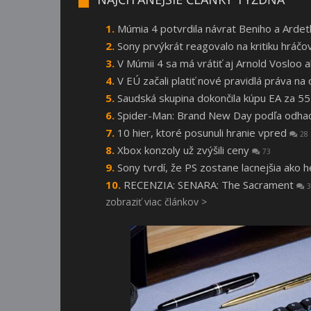
Múmia 4 potvrdila návrat Beniho a Arde
Sony prvýkrát reagovalo na kritiku hráčo
V Múmii 4 sa má vrátiť aj Arnold Vosloo
V EÚ začali platiť nové pravidlá práva n
Saudská skupina dokončila kúpu EA za 55
Spider-Man: Brand New Day podľa odhado
10 hier, ktoré posunuli hranie vpred
28
Xbox konzoly už zvýšili ceny
73
Sony tvrdí, že PS zostane lacnejšia ako 
RECENZIA: SENARA: The Sacrament
3
zobraziť viac článkov >