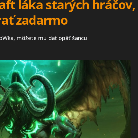
ft láka starých hráčov,
rať zadarmo
t WoWka, môžete mu dať opäť šancu