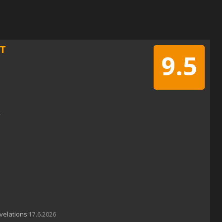
T
9.5
velations
17.6.2026