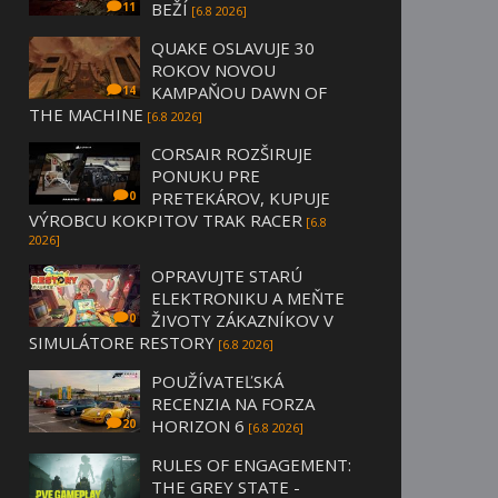
BEŽÍ
11
[6.8 2026]
QUAKE OSLAVUJE 30
ROKOV NOVOU
KAMPAŇOU DAWN OF
14
THE MACHINE
[6.8 2026]
CORSAIR ROZŠIRUJE
PONUKU PRE
PRETEKÁROV, KUPUJE
0
VÝROBCU KOKPITOV TRAK RACER
[6.8
2026]
OPRAVUJTE STARÚ
ELEKTRONIKU A MEŇTE
ŽIVOTY ZÁKAZNÍKOV V
0
SIMULÁTORE RESTORY
[6.8 2026]
POUŽÍVATEĽSKÁ
RECENZIA NA FORZA
HORIZON 6
20
[6.8 2026]
RULES OF ENGAGEMENT:
THE GREY STATE -