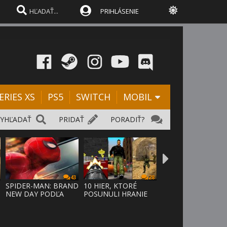
PRIHLÁSENIE
ERIES XS
PS5
SWITCH
MOBIL
VYHĽADAŤ
PRIDAŤ
PORADIŤ?
43
28
SPIDER-MAN: BRAND
10 HIER, KTORÉ
NEW DAY PODĽA
POSUNULI HRANIE
ODHADOV OT
VPRED