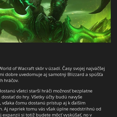
World of Wacraft skôr v úzadí. Časy svojej najväčšej
eľmi dobre uvedomuje aj samotný Blizzard a spúšťa
ch hráčov.
 dostanú všetci starší hráči možnosť bezplatne
a dostať do hry. Všetky účty budú navyše
, vďaka čomu dostanú prístup aj k ďalším
th. Aj napriek tomu vás však úplne neodstrihnú od
 expanzii si totiž budete môcť vyskúšať, no v