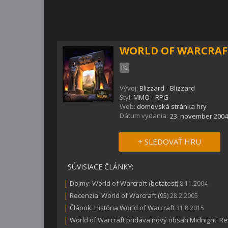
WORLD OF WARCRAF
PC
Vývoj:
Blizzard
/
Blizzard
Štýl:
MMO
/
RPG
Web:
domovská stránka hry
Dátum vydania:
23. november 2004
+ SLEDOVAŤ HRU
SÚVISIACE ČLÁNKY:
|
Dojmy: World of Warcraft (betatest)
8.11.2004
|
Recenzia: World of Warcraft (95)
28.2.2005
|
Článok: História World of Warcraft
31.8.2015
|
World of Warcraft pridáva nový obsah Midnight: Re