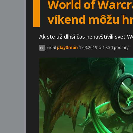
World of Warcra
víkend môžu h
Ak ste už dlhší čas nenavštívili sve
pridal
play3man
19.3.2019 o 17:34 pod hry
PC