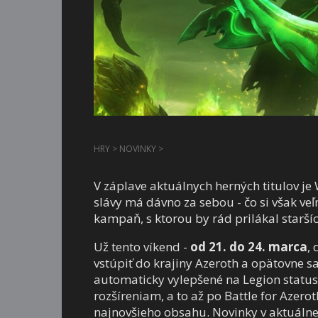
HRY
>
NOVINKY
>
V záplave aktuálnych herných titulov je 
slávy má dávno za sebou - čo si však v
kampaň, s ktorou by rád prilákal starší
Už tento víkend -
od 21. do 24. marca
,
vstúpiť do krajiny Azeroth a opätovne s
automaticky vylepšené na Legion status
rozšíreniam, a to až po
Battle for Azero
najnovšieho obsahu. Novinky v aktuálnej