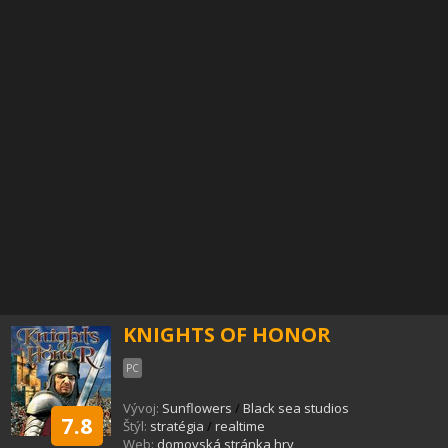
KNIGHTS OF HONOR
PC
Vývoj:
Sunflowers
/
Black sea studios
7.8
Štýl:
stratégia
/
realtime
Web:
domovská stránka hry