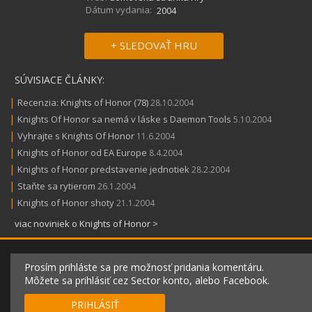
Dátum vydania:
2004
+ SLEDOVAŤ HRU
SÚVISIACE ČLÁNKY:
|
Recenzia: Knights of Honor (78)
28.10.2004
|
Knights Of Honor sa nemá v láske s Daemon Tools
5.10.2004
|
Vyhrajte s Knights Of Honor
11.6.2004
|
Knights of Honor od EA Europe
8.4.2004
|
Knights of Honor predstavenie jednotiek
28.2.2004
|
Staňte sa rytierom
26.1.2004
|
Knights of Honor shoty
21.1.2004
viac noviniek o Knights of Honor >
Prosím prihláste sa pre možnosť pridania komentáru.
Môžete sa prihlásiť cez Sector konto, alebo Facebook.
PRIHLÁSIŤ