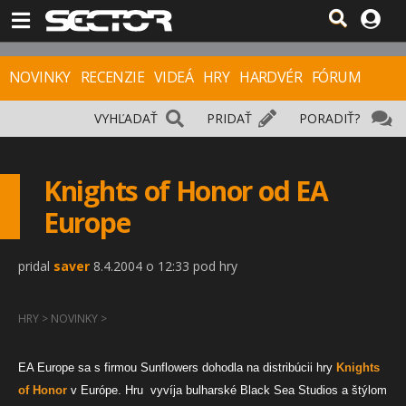
NOVINKY
RECENZIE
VIDEÁ
HRY
HARDVÉR
FÓRUM
VYHĽADAŤ
PRIDAŤ
PORADIŤ?
Knights of Honor od EA
Europe
pridal
saver
8.4.2004 o 12:33 pod hry
HRY
>
NOVINKY
>
EA Europe sa s firmou Sunflowers dohodla na distribúcii hry
Knights
of Honor
v Európe. Hru vyvíja bulharské Black Sea Studios a štýlom