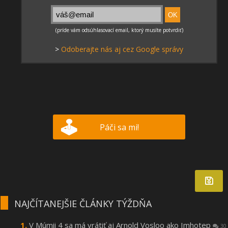
>
Odoberajte nás aj cez Google správy
Páči sa mi!
NAJČÍTANEJŠIE ČLÁNKY TÝŽDŇA
V Múmii 4 sa má vrátiť aj Arnold Vosloo ako Imhotep
30