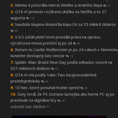
Múmia 4 potvrdila návrat Beniho a Ardetha Baya
31
GTA VI prinesie rozšírenú ukážku na Netflix a to 27.
augusta
119
Saudská skupina dokončila kúpu EA za 55 miliárd dolárov
48
V EÚ začali platiť nové pravidlá práva na opravu,
výrobcovia musia pomôcť aj po zá
49
Return to Castle Wolfenstein je po 24 rokoch v Nemecku
konečne dostupný bez cenzúr
13
Spider-Man: Brand New Day podľa odhadov otvoril na
927 miliónoch dolárov
47
GTA VI má podľa Take-Two bezprecedentné
predobjednávky
64
10 hier, ktoré posunuli hranie vpred
28
Sony tvrdí, že PS zostane lacnejšia ako herné PC aj po
prechode na digitálne hry
201
zobraziť viac článkov >