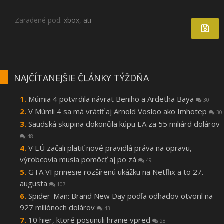
Zaradené pod:
xbox
,
ati
NAJČÍTANEJŠIE ČLÁNKY TÝŽDŇA
Múmia 4 potvrdila návrat Beniho a Ardetha Baya
30
V Múmii 4 sa má vrátiť aj Arnold Vosloo ako Imhotep
30
Saudská skupina dokončila kúpu EA za 55 miliárd dolárov
48
V EÚ začali platiť nové pravidlá práva na opravu,
výrobcovia musia pomôcť aj po zá
49
GTA VI prinesie rozšírenú ukážku na Netflix a to 27.
augusta
107
Spider-Man: Brand New Day podľa odhadov otvoril na
927 miliónoch dolárov
43
10 hier, ktoré posunuli hranie vpred
28