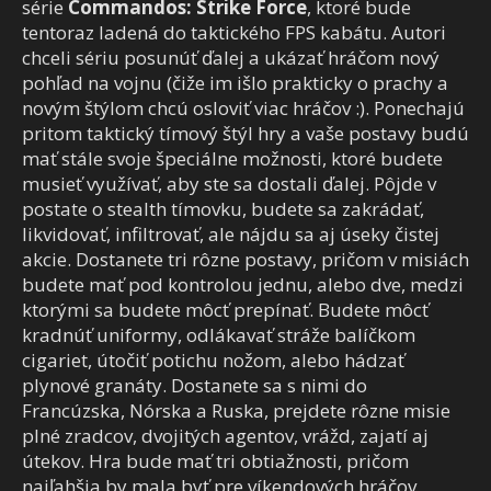
série
Commandos:
Strike Force
, ktoré bude
tentoraz ladená do taktického FPS kabátu. Autori
chceli sériu posunúť ďalej a ukázať hráčom nový
pohľad na vojnu (čiže im išlo prakticky o prachy a
novým štýlom chcú osloviť viac hráčov :). Ponechajú
pritom taktický tímový štýl hry a vaše postavy budú
mať stále svoje špeciálne možnosti, ktoré budete
musieť využívať, aby ste sa dostali ďalej. Pôjde v
postate o stealth tímovku, budete sa zakrádať,
likvidovať, infiltrovať, ale nájdu sa aj úseky čistej
akcie. Dostanete tri rôzne postavy, pričom v misiách
budete mať pod kontrolou jednu, alebo dve, medzi
ktorými sa budete môcť prepínať. Budete môcť
kradnúť uniformy, odlákavať stráže balíčkom
cigariet, útočiť potichu nožom, alebo hádzať
plynové granáty. Dostanete sa s nimi do
Francúzska, Nórska a Ruska, prejdete rôzne misie
plné zradcov, dvojitých agentov, vrážd, zajatí aj
útekov. Hra bude mať tri obtiažnosti, pričom
najľahšia by mala byť pre víkendových hráčov,