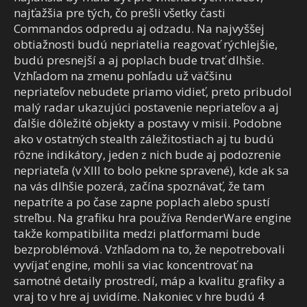
najťažšia pre tých, čo prešli všetky časti
Commandos odpredu aj odzadu. Na najvyššej
obtiažnosti budú nepriatelia reagovať rýchlejšie,
budú presnejší a aj poplach bude trvať dlhšie.
Vzhľadom na zmenu pohľadu už väčšinu
nepriateľov nebudete priamo vidieť, preto pribudol
malý radar ukazujúci postavenie nepriateľov a aj
ďalšie dôležité objekty a postavy v misii. Podobne
ako v ostatných stealth záležitostiach aj tu budú
rôzne indikátory, jeden z nich bude aj podozrenie
nepriateľa (v XIII to bolo pekne spravené), kde ak sa
na vás dlhšie pozerá, začína spoznávať, že tam
nepatríte a po čase zapne poplach alebo spustí
streľbu. Na grafiku hra používa RenderWare engine
takže kompatibilita medzi platformami bude
bezproblémová. Vzhľadom na to, že nepotrebovali
vyvíjať engine, mohli sa viac koncentrovať na
samotné detaily prostredí, máp a kvalitu grafiky a
vraj to v hre aj uvidíme. Nakoniec v hre budú 4