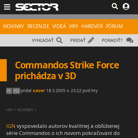
NOVINKY
RECENZIE
VIDEÁ
HRY
HARDVÉR
FÓRUM
VYHĽADAŤ
PRIDAŤ
PORADIŤ?
Commandos Strike Force
prichádza v 3D
pridal
saver
18.3.2005 o 23:22 pod hry
PC
PS2
HRY
>
NOVINKY
>
IGN
vyspovedalo autorov kvalitnej a obľúbenej
série Commandos o ich novom pokračovaní do