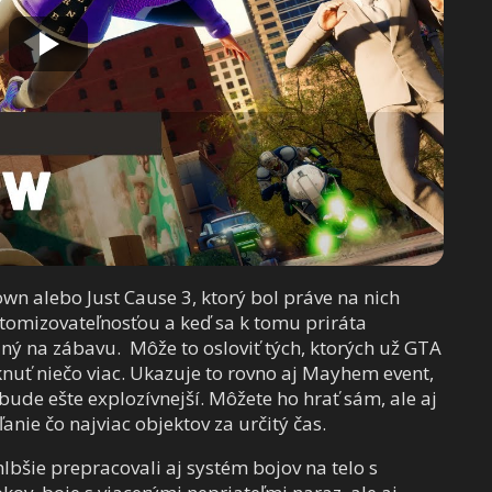
n alebo Just Cause 3, ktorý bol práve na nich
stomizovateľnosťou a keď sa k tomu priráta
aný na zábavu. Môže to osloviť tých, ktorých už GTA
nuť niečo viac. Ukazuje to rovno aj Mayhem event,
 bude ešte explozívnejší. Môžete ho hrať sám, ale aj
anie čo najviac objektov za určitý čas.
hlbšie prepracovali aj systém bojov na telo s