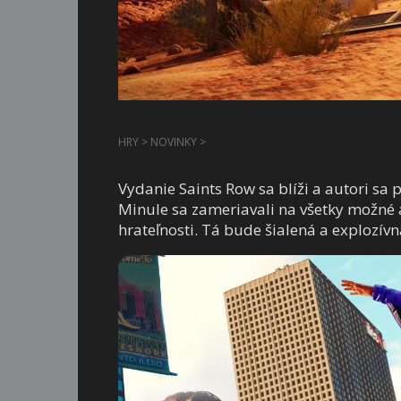
HRY
>
NOVINKY
>
Vydanie Saints Row sa blíži a autori sa 
Minule sa zameriavali na všetky možné a
hrateľnosti. Tá bude šialená a explozívn