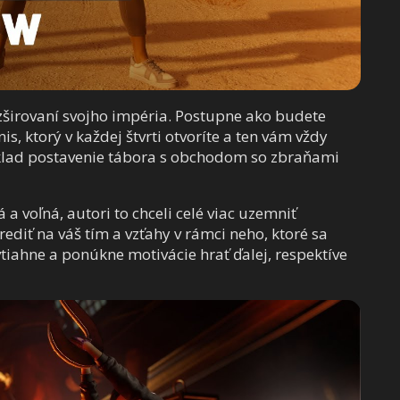
ozširovaní svojho impéria. Postupne ako budete
is, ktorý v každej štvrti otvoríte a ten vám vždy
klad postavenie tábora s obchodom so zbraňami
 a voľná, autori to chceli celé viac uzemniť
iť na váš tím a vzťahy v rámci neho, ktoré sa
vtiahne a ponúkne motivácie hrať ďalej, respektíve