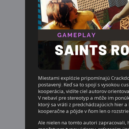
Miestami explózie pripomínajú Crackdow
postavený. Keď sa to spojí s vysokou cu
kooperácia, vidíte ciel autorov orientov
V nebaví pre stereotyp a môže im ponúk
ktorý sa vráti z predchádzajúcich hier a
kooperačne a pôjde v ňom len o rozstrieľ
Ale nielen na tomto autori zapracovali, 