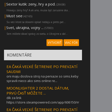
|
Sextor kutik: zeny, hry a pod.
(28658)
Hravaju zeny hry? A ak ano, musia byt zarucene ska...
|
Must see
(42165)
Su veci ktore sa slovami opisat nedaju a preto pat...
|
Svet, ukrajina, vojny ...
(57083)
Sem môžete dávať správy zo sveta, o Ukrajine a ďal...
VYTVORIŤ
VIAC FÓR
KOMENTÁRE
EA ČAKÁ VEĽKÉ ŠETRENIE PO PREVZATÍ
SAUDMI
oni maju doslova stroj na peniaze so sims.keby
spravili nieco ako sims online re...
MOONLIGHTER 2 DOSTAL DÁTUM,
PRVÚ ČASŤ MÔŽETE ...
dik za link
https://store.steampowered.com/app/606150/moonlighter/
EA ČAKÁ VEĽKÉ ŠETRENIE PO PREVZATÍ