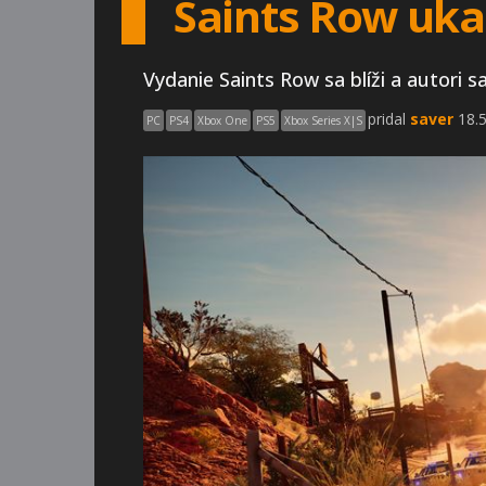
Saints Row uka
Vydanie Saints Row sa blíži a autori s
pridal
saver
18.5
PC
PS4
Xbox One
PS5
Xbox Series X|S