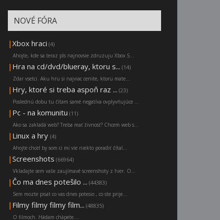
NOVÉ FÓRA
|
Xbox hraci
(4)
Ahojte, kde sa teraz pls najnovsie zdruzuju Xbox S...
|
Hra na cd/dvd/blueray, ktoru s...
(14)
Zdar vsetci. Aku hru si najviac cenite, ktoru mate...
|
Hry, ktoré si treba aspoň raz ...
(23)
Poslednú dobu tu čítam samé negatíva ovplyvňujúce ...
|
Pc - na komunitu
(11)
Ako sa zakladá web? Treba mať živnosť? Chcem web s...
|
Linux a hry
(4)
Ahojte chcel by som ci mi vie niekto poradiť čítal...
|
Screenshots
(66964)
Vkladajte sem vaše zaujímavé screenshoty z hier. O...
|
Čo ma dnes potešilo ...
(44383)
Sem mozte pisat co vas dnes potesio , co ste prije...
|
Filmy filmy filmy film...
(48835)
O filmoch. Hádam chápete....