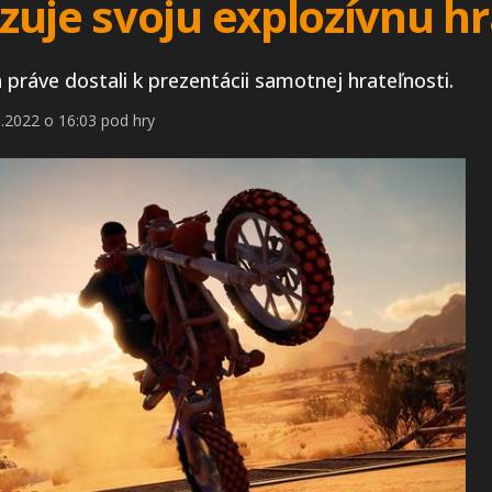
zuje svoju explozívnu hr
a práve dostali k prezentácii samotnej hrateľnosti.
.2022 o 16:03 pod hry