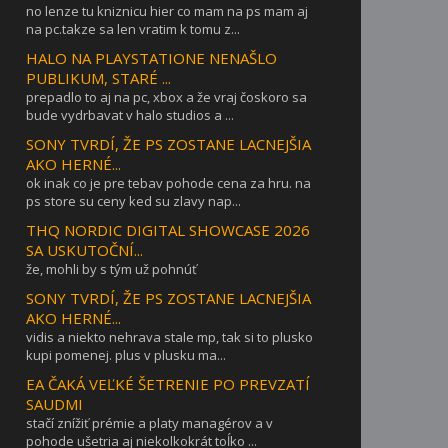
no lenze tu kniznicu hier co mam na ps mam aj
na pc.takze sa len vratim k tomu z...
HALO NA PLAYSTATIONE NENAŠLO
PUBLIKUM, STARÉ ...
prepadlo to aj na pc, xbox a že vraj čoskoro sa
bude vydrbavat v halo studios a ...
SONY TVRDÍ, ŽE PS ZOSTANE LACNEJŠIA
AKO HERNÉ...
ok inak co je pre tebav pohode cena za hru. na
ps store su ceny ked su zlavy nap...
THQ NORDIC DIGITAL SHOWCASE 2026
SA USKUTOČNÍ...
že, mohli by s tým už pohnúť
SONY TVRDÍ, ŽE PS ZOSTANE LACNEJŠIA
AKO HERNÉ...
vidis a niekto nehrava stale mp, tak si to plusko
kupi pomenej. plus v plusku ma...
EA ČAKÁ VEĽKÉ ŠETRENIE PO PREVZATÍ
SAUDMI
stačí znížiť prémie a platy managérov a v
pohode ušetria aj niekolkokrát toĺko ...