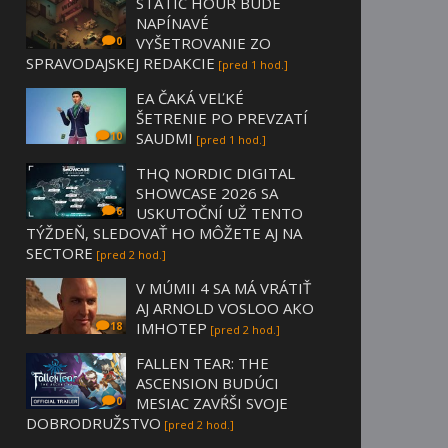
STATIC HOUR BUDE
NAPÍNAVÉ
VYŠETROVANIE ZO
0
SPRAVODAJSKEJ REDAKCIE
[pred 1 hod.]
EA ČAKÁ VEĽKÉ
ŠETRENIE PO PREVZATÍ
SAUDMI
10
[pred 1 hod.]
THQ NORDIC DIGITAL
SHOWCASE 2026 SA
USKUTOČNÍ UŽ TENTO
6
TÝŽDEŇ, SLEDOVAŤ HO MÔŽETE AJ NA
SECTORE
[pred 2 hod.]
V MÚMII 4 SA MÁ VRÁTIŤ
AJ ARNOLD VOSLOO AKO
IMHOTEP
18
[pred 2 hod.]
FALLEN TEAR: THE
ASCENSION BUDÚCI
MESIAC ZAVŔŠI SVOJE
0
DOBRODRUŽSTVO
[pred 2 hod.]