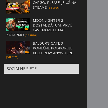
CARGO, PLEASE! JE UŽ NA
STEAME
[5.8 2026]
0
MOONLIGHTER 2
DOSTAL DÁTUM, PRVÚ
ČASŤ MÔŽETE MAŤ
1
ZADARMO
[5.8 2026]
BALDUR'S GATE 3
KONEČNE PODPORUJE
XBOX PLAY ANYWHERE
6
[5.8 2026]
SOCIÁLNE SIETE