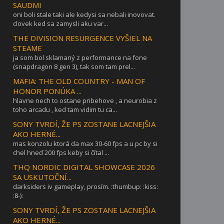
SAUDMI
oni boli stale taki ale kedysi sa nebali inovovat.
clovek ked sa zamysli aku var...
THE DIVISION RESURGENCE VYŠIEL NA
STEAME
ja som bol sklamaný z performance na fone
(snapdragon 8 gen 3), tak som tam prel...
MAFIA: THE OLD COUNTRY - MAN OF
HONOR PONÚKA ...
hlavne nech to ostane pribehove , a neurobia z
toho arcadu , ked tam vidim tu ca...
SONY TVRDÍ, ŽE PS ZOSTANE LACNEJŠIA
AKO HERNÉ...
mas konzolu ktorá da max 30-60 fps a u pc by si
chel hneď 200 fps keby si čítal ...
THQ NORDIC DIGITAL SHOWCASE 2026
SA USKUTOČNÍ...
darksiders iv gameplay, prosím. :thumbup: :kiss:
:8-):
SONY TVRDÍ, ŽE PS ZOSTANE LACNEJŠIA
AKO HERNÉ...