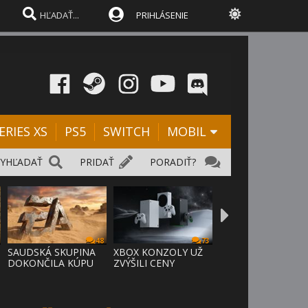
PRIHLÁSENIE
ERIES XS
PS5
SWITCH
MOBIL
VYHĽADAŤ
PRIDAŤ
PORADIŤ?
48
73
SAUDSKÁ SKUPINA
XBOX KONZOLY UŽ
DOKONČILA KÚPU
ZVÝŠILI CENY
EA ZA 55 MI