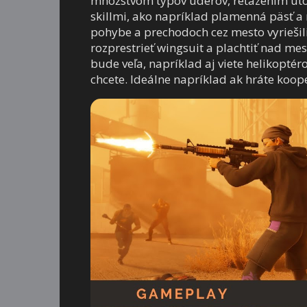
množstvom typov úderov, reťazením útoko
skillmi, ako napríklad plamenná päsť a
pohybe a prechodoch cez mesto vyriešili p
rozprestrieť wingsuit a plachtiť nad me
bude veľa, napríklad aj viete helikopt
chcete. Ideálne napríklad ak hráte koop