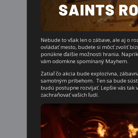
Nebude to však len o zábave, ale aj o r
ovládať mesto, budete si môcť zvoliť bizn
ponúkne ďalšie možnosti hrania. Naprí
vám odomkne spomínaný Mayhem.
Zatiaľ čo akcia bude explozívna, zábavná
samotným príbehom. Ten sa bude sústred
budú postupne rozvíjať. Lepšie vás tak 
zachraňovať vašich ľudí.