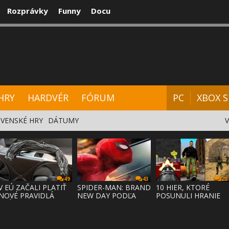
Rozprávky
Funny
Docu
CENZIE
VIDEÁ
HARDVÉR
FÓRUM
HRY
HARDVÉR
FÓRUM
PC
XBOX S
VENSKÉ HRY
DÁTUMY
49
43
28
V EÚ ZAČALI PLATIŤ
SPIDER-MAN: BRAND
10 HIER, KTORÉ
NOVÉ PRAVIDLÁ
NEW DAY PODĽA
POSUNULI HRANIE
PRÁVA NA
ODHADOV OT
VPRED