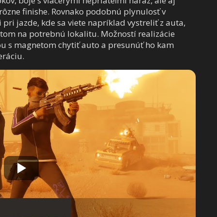
v, boje s viacerými nepriateľmi naraz, ale aj
 rôzne finishe. Rovnako podobnú plynulosť v
ri jazde, kde sa viete napríklad vystreliť z auta,
stom na potrebnú lokalitu. Možností realizácie
érou s magnetom chytiť auto a presunúť ho kam
eráciu.