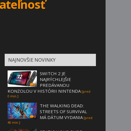
ateľnosť
NAJNOVŠIE NOVINKY
SWITCH 2 JE
NAJRÝCHLEJŠIE
PREDÁVANOU
0
KONZOLOU V HISTÓRII NINTENDA
[pred
0 min.]
THE WALKING DEAD:
STREETS OF SURVIVAL
MÁ DÁTUM VYDANIA
0
[pred
40 min.]