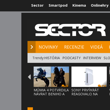
Sector
Smartpod
Kinema
Onlinehry
NOVINKY
RE
NOVINKY
RECENZIE
VIDEÁ
Trendy:
HISTÓRIA
PODCASTY
INTERVIEW
SLO
28
274
MÚMIA 4 POTVRDILA
SONY PRVÝKRÁT
NÁVRAT BENIHO A
REAGOVALO NA
ARDETHA
KRITIKU HRÁČOV,