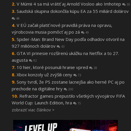
V Múmii 4 sa má vrátiť aj Arnold Vosloo ako Imhotep
30
Saudská skupina dokončila kúpu EA za 55 miliárd dolárov
48
V EÚ začali platiť nové pravidlá práva na opravu,
výrobcovia musia pomôcť aj po zá
49
Spider-Man: Brand New Day podľa odhadov otvoril na
927 miliónoch dolárov
43
GTA VI prinesie rozšírenú ukážku na Netflix a to 27.
augusta
92
10 hier, ktoré posunuli hranie vpred
28
Xbox konzoly už zvýšili ceny
73
Sony tvrdí, že PS zostane lacnejšia ako herné PC aj po
prechode na digitálne hry
200
Refractor games prepustilo všetkých vývojárov FIFA
World Cup: Launch Edition, hra
15
zobraziť viac článkov >