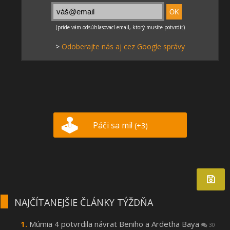
>
Odoberajte nás aj cez Google správy
Páči sa mi!
(+3)
NAJČÍTANEJŠIE ČLÁNKY TÝŽDŇA
Múmia 4 potvrdila návrat Beniho a Ardetha Baya
30