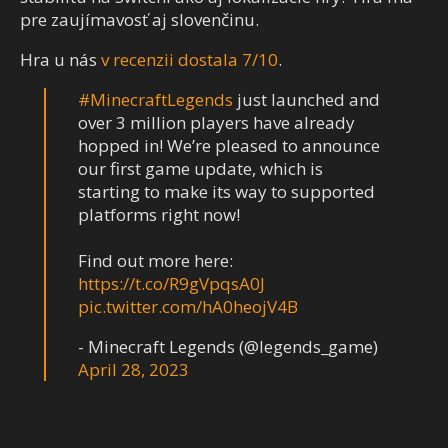
pre zaujímavosť aj slovenčinu.
Hra u nás
v recenzii dostala 7/10
.
#MinecraftLegends
just launched and
over 3 million players have already
hopped in! We’re pleased to announce
our first game update, which is
starting to make its way to supported
platforms right now!
Find out more here:
https://t.co/R9gVpqsA0J
pic.twitter.com/hA0heojV4B
- Minecraft Legends (@legends_game)
April 28, 2023