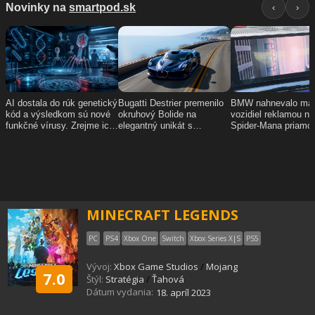
MINECRAFT LEGENDS
PC
PS4
Xbox One
Switch
Xbox Series X|S
PS5
Vývoj:
Xbox Game Studios
/
Mojang
7.0
Štýl:
Stratégia
/
Ťahová
Dátum vydania:
18. apríl 2023