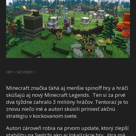
HRY
>
NOVINKY
>
Minecraft značka ťahá aj menšie spinoff hry a hráči
skúšajú aj nový Minecraft Legends. Ten si za prvé
dva týždne zahralo 3 milióny hráčov. Tentoraz je to
znovu niečo iné a autori skúsili priniesť akčnú
stratégiu v kockovanom svete.
Autori zároveň robia na prvom update, ktorý zlepší
stabilitu na Switchi ako aj lokalizácie hry. Hra má