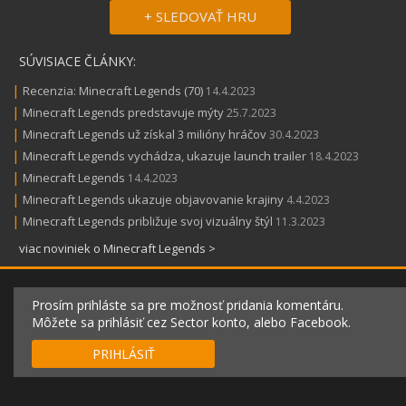
+ SLEDOVAŤ HRU
SÚVISIACE ČLÁNKY:
|
Recenzia: Minecraft Legends (70)
14.4.2023
|
Minecraft Legends predstavuje mýty
25.7.2023
|
Minecraft Legends už získal 3 milióny hráčov
30.4.2023
|
Minecraft Legends vychádza, ukazuje launch trailer
18.4.2023
|
Minecraft Legends
14.4.2023
|
Minecraft Legends ukazuje objavovanie krajiny
4.4.2023
|
Minecraft Legends približuje svoj vizuálny štýl
11.3.2023
viac noviniek o Minecraft Legends >
Prosím prihláste sa pre možnosť pridania komentáru.
Môžete sa prihlásiť cez Sector konto, alebo Facebook.
PRIHLÁSIŤ