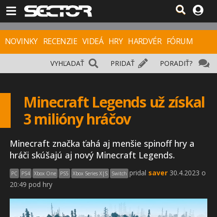
NOVINKY
RECENZIE
VIDEÁ
HRY
HARDVÉR
FÓRUM
VYHĽADAŤ
PRIDAŤ
PORADIŤ?
Minecraft Legends už získal
3 milióny hráčov
Minecraft značka ťahá aj menšie spinoff hry a
hráči skúšajú aj nový Minecraft Legends.
pridal
saver
30.4.2023 o
PC
PS4
Xbox One
PS5
Xbox Series X|S
Switch
20:49 pod hry