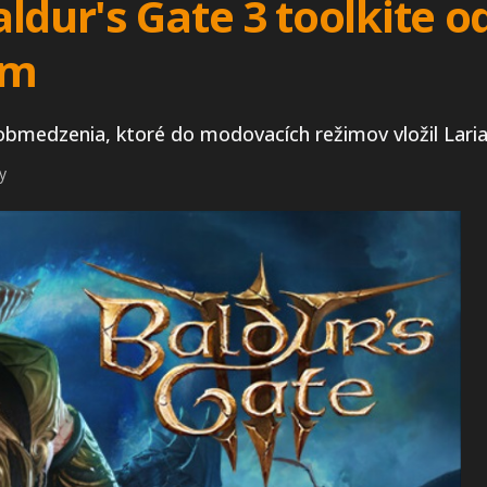
ldur's Gate 3 toolkite 
im
bmedzenia, ktoré do modovacích režimov vložil Laria
y