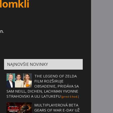
odomkli
n.
NAJNOVŠIE NOVINKY
THE LEGEND OF ZELDA
FILM ROZŠIRUJE
OBSADENIE, PRIDÁVA SA
1
SAM NEILL, DICHEN, LACHMAN YVONNE
STRAHOVSKI A ULI LATUKEFU
[pred 6 hod.]
MULTIPLAYEROVÁ BETA
GEARS OF WAR E-DAY UŽ