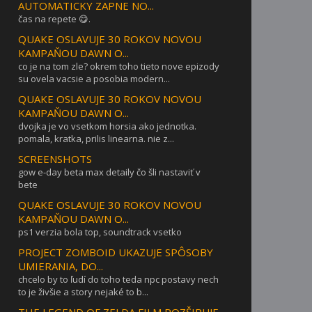
AUTOMATICKY ZAPNE NO...
čas na repete 😋.
QUAKE OSLAVUJE 30 ROKOV NOVOU
KAMPAŇOU DAWN O...
co je na tom zle? okrem toho tieto nove epizody
su ovela vacsie a posobia modern...
QUAKE OSLAVUJE 30 ROKOV NOVOU
KAMPAŇOU DAWN O...
dvojka je vo vsetkom horsia ako jednotka.
pomala, kratka, prilis linearna. nie z...
SCREENSHOTS
gow e-day beta max detaily čo šli nastaviť v
bete
QUAKE OSLAVUJE 30 ROKOV NOVOU
KAMPAŇOU DAWN O...
ps1 verzia bola top, soundtrack vsetko
PROJECT ZOMBOID UKAZUJE SPÔSOBY
UMIERANIA, DO...
chcelo by to ľudí do toho teda npc postavy nech
to je živšie a story nejaké to b...
THE LEGEND OF ZELDA FILM ROZŠIRUJE