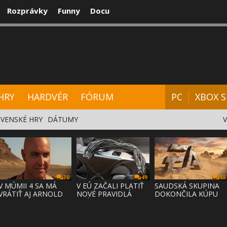
Rozprávky
Funny
Docu
CENZIE
VIDEÁ
HARDVÉR
FÓRUM
HRY
HARDVÉR
FÓRUM
PC
XBOX S
VENSKÉ HRY
DÁTUMY
30
49
48
V MÚMII 4 SA MÁ
V EÚ ZAČALI PLATIŤ
SAUDSKÁ SKUPINA
VRÁTIŤ AJ ARNOLD
NOVÉ PRAVIDLÁ
DOKONČILA KÚPU
VOSLOO AK
PRÁVA NA
EA ZA 55 MI