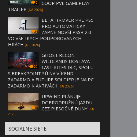
COOP PVE GAMEPLAY
0
TRAILER
[6.8 2026]
BETA FIRMVÉR PRE PS5
PRO AUTOMATICKY
ZAPNE NOVŠÍ PSSR 2.0
9
VO VŠETKÝCH PODPOROVANÝCH
HRÁCH
[6.8 2026]
GHOST RECON:
WILDLANDS DOSTÁVA
LAST RITES DLC, SPOLU
20
S BREAKPOINT SÚ NA VÍKEND
ZADARMO A FUTURE SOLDIER JE NA PC
ZADARMO K AKTIVÁCII
[6.8 2026]
UPWIND PLÁNUJE
DOBRODRUŽNÚ JAZDU
CEZ PIESOČNÉ DUNY
0
[6.8
2026]
SOCIÁLNE SIETE