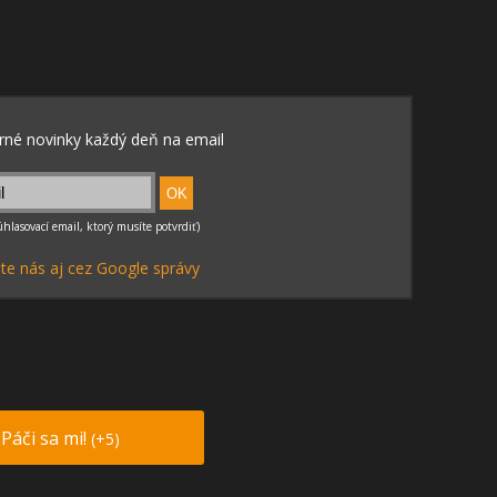
te nás aj cez Google správy
Páči sa mi!
(+5)