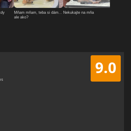
9.0
os