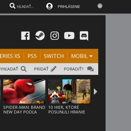
PRIHLÁSENIE
ERIES XS
PS5
SWITCH
MOBIL
VYHĽADAŤ
PRIDAŤ
PORADIŤ?
43
28
SPIDER-MAN: BRAND
10 HIER, KTORÉ
NEW DAY PODĽA
POSUNULI HRANIE
ODHADOV OT
VPRED