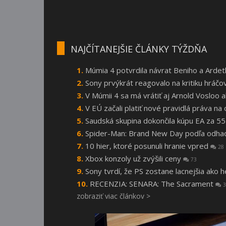
NAJČÍTANEJŠIE ČLÁNKY TÝŽDŇA
Múmia 4 potvrdila návrat Beniho a Arde
Sony prvýkrát reagovalo na kritiku hráčo
V Múmii 4 sa má vrátiť aj Arnold Vosloo
V EÚ začali platiť nové pravidlá práva n
Saudská skupina dokončila kúpu EA za 55
Spider-Man: Brand New Day podľa odhado
10 hier, ktoré posunuli hranie vpred
28
Xbox konzoly už zvýšili ceny
73
Sony tvrdí, že PS zostane lacnejšia ako 
RECENZIA: SENARA: The Sacrament
3
zobraziť viac článkov >