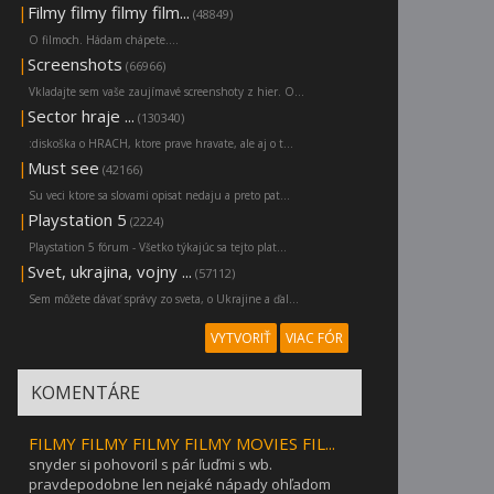
|
Filmy filmy filmy film...
(48849)
O filmoch. Hádam chápete....
|
Screenshots
(66966)
Vkladajte sem vaše zaujímavé screenshoty z hier. O...
|
Sector hraje ...
(130340)
:diskoška o HRACH, ktore prave hravate, ale aj o t...
|
Must see
(42166)
Su veci ktore sa slovami opisat nedaju a preto pat...
|
Playstation 5
(2224)
Playstation 5 fórum - Všetko týkajúc sa tejto plat...
|
Svet, ukrajina, vojny ...
(57112)
Sem môžete dávať správy zo sveta, o Ukrajine a ďal...
VYTVORIŤ
VIAC FÓR
KOMENTÁRE
FILMY FILMY FILMY FILMY MOVIES FIL...
snyder si pohovoril s pár ľuďmi s wb.
pravdepodobne len nejaké nápady ohľadom