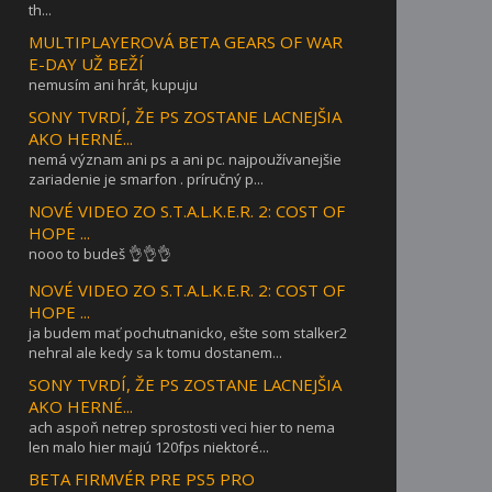
th...
MULTIPLAYEROVÁ BETA GEARS OF WAR
E-DAY UŽ BEŽÍ
nemusím ani hrát, kupuju
SONY TVRDÍ, ŽE PS ZOSTANE LACNEJŠIA
AKO HERNÉ...
nemá význam ani ps a ani pc. najpoužívanejšie
zariadenie je smarfon . príručný p...
NOVÉ VIDEO ZO S.T.A.L.K.E.R. 2: COST OF
HOPE ...
nooo to budeš 👌👌👌
NOVÉ VIDEO ZO S.T.A.L.K.E.R. 2: COST OF
HOPE ...
ja budem mať pochutnanicko, ešte som stalker2
nehral ale kedy sa k tomu dostanem...
SONY TVRDÍ, ŽE PS ZOSTANE LACNEJŠIA
AKO HERNÉ...
ach aspoň netrep sprostosti veci hier to nema
len malo hier majú 120fps niektoré...
BETA FIRMVÉR PRE PS5 PRO