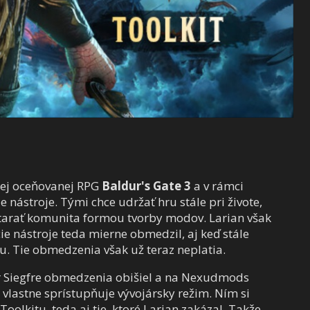
jej oceňovanej RPG
Baldur's Gate 3
a v rámci
nástroje. Tými chce udržať hru stále pri živote,
starať komunita formou tvorby modov. Larian však
ie nástroje teda mierne obmedzil, aj keď stále
. Tie obmedzenia však už teraz neplatia.
er Siegfre obmedzenia obišiel a na Nexudmods
vlastne sprístupňuje vývojársky režim. Ním si
lkitu, teda aj tie, ktoré Larian zakázal. Takže