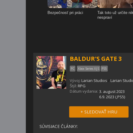
BALDUR'S GATE 3
PC
Xbox Series X|S
PS5
Vývoj:
Larian Studios
/
Larian Studi
Štýl:
RPG
Dátum vydania:
3. august 2023
6.9. 2023 (,PS5)
+ SLEDOVAŤ HRU
SÚVISIACE ČLÁNKY: