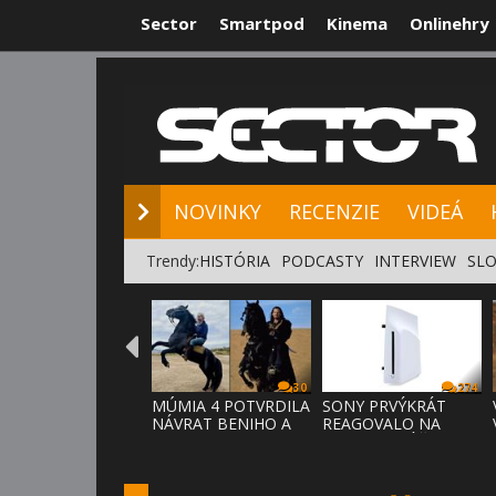
Sector
Smartpod
Kinema
Onlinehry
NOVINKY
RE
NOVINKY
RECENZIE
VIDEÁ
Trendy:
HISTÓRIA
PODCASTY
INTERVIEW
SLO
30
274
MÚMIA 4 POTVRDILA
SONY PRVÝKRÁT
NÁVRAT BENIHO A
REAGOVALO NA
ARDETHA
KRITIKU HRÁČOV,