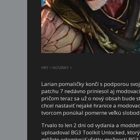
HRY
>
NOVINKY
>
Larian pomaličky končí s podporou svo
patchu 7 nedávno priniesol aj modovacie 
pričom teraz sa už o nový obsah bude 
chcel nastaviť nejaké hranice a modovac
tvorcom ponúkal pomerne veľkú slobodu
Trvalo to len 2 dni od vydania a modd
uploadoval BG3 Toolkit Unlocked, ktorý 
môžete odomknúť všetky možnosti BG3 Too