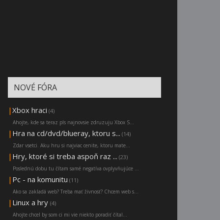
NOVÉ FÓRA
|
Xbox hraci
(4)
Ahojte, kde sa teraz pls najnovsie zdruzuju Xbox S...
|
Hra na cd/dvd/blueray, ktoru s...
(14)
Zdar vsetci. Aku hru si najviac cenite, ktoru mate...
|
Hry, ktoré si treba aspoň raz ...
(23)
Poslednú dobu tu čítam samé negatíva ovplyvňujúce ...
|
Pc - na komunitu
(11)
Ako sa zakladá web? Treba mať živnosť? Chcem web s...
|
Linux a hry
(4)
Ahojte chcel by som ci mi vie niekto poradiť čítal...