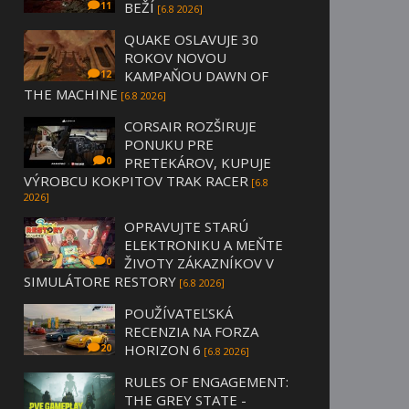
BEŽÍ
11
[6.8 2026]
QUAKE OSLAVUJE 30
ROKOV NOVOU
KAMPAŇOU DAWN OF
12
THE MACHINE
[6.8 2026]
CORSAIR ROZŠIRUJE
PONUKU PRE
PRETEKÁROV, KUPUJE
0
VÝROBCU KOKPITOV TRAK RACER
[6.8
2026]
OPRAVUJTE STARÚ
ELEKTRONIKU A MEŇTE
ŽIVOTY ZÁKAZNÍKOV V
0
SIMULÁTORE RESTORY
[6.8 2026]
POUŽÍVATEĽSKÁ
RECENZIA NA FORZA
HORIZON 6
20
[6.8 2026]
RULES OF ENGAGEMENT:
THE GREY STATE -