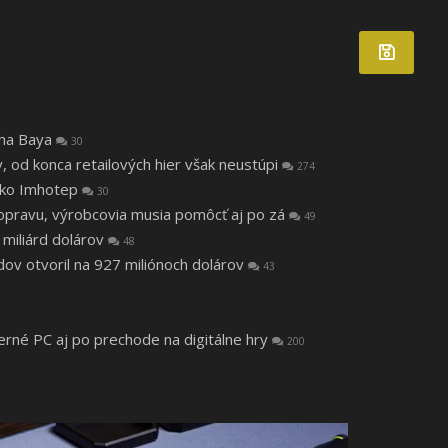
tha Baya
30
v, od konca retailových hier však neustúpi
274
 ako Imhotep
30
a opravu, výrobcovia musia pomôcť aj po zá
49
 miliárd dolárov
48
v otvoril na 927 miliónoch dolárov
43
herné PC aj po prechode na digitálne hry
200