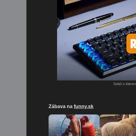
Súťaž o kláve