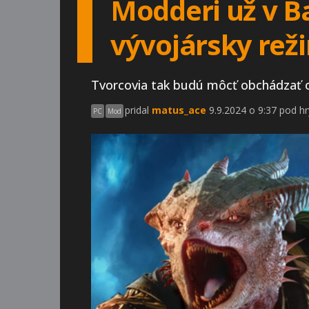
Modderi už v Ba
vývojársky rež
Tvorcovia tak budú môcť obchádzať o
pridal
matus_ace
9.9.2024 o 9:37 pod hr
PC
Mod