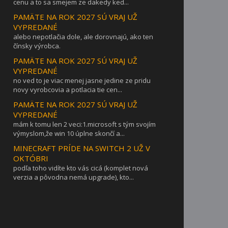
cenu a to sa smejem ze dakedy ked...
PAMÄTE NA ROK 2027 SÚ VRAJ UŽ
VYPREDANÉ
alebo nepotlačia dole, ale dorovnajú, ako ten
čínsky výrobca.
PAMÄTE NA ROK 2027 SÚ VRAJ UŽ
VYPREDANÉ
no ved to je viac menej jasne jedine ze pridu
novy vyrobcovia a potlacia tie cen...
PAMÄTE NA ROK 2027 SÚ VRAJ UŽ
VYPREDANÉ
mám k tomu len 2 veci:1.microsoft s tým svojím
výmyslom,že win 10 úplne skončí a...
MINECRAFT PRÍDE NA SWITCH 2 UŽ V
OKTÓBRI
podľa toho vidíte kto vás cicá (komplet nová
verzia a pôvodna nemá upgrade), kto...