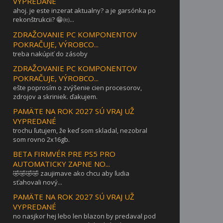
VYPREDANÉ
ahoj. je este inzerat aktualny? a je garsónka po
rekonštrukcii? 😁㈳...
ZDRAŽOVANIE PC KOMPONENTOV
POKRAČUJE, VÝROBCO...
treba nakúpiť do zásoby
ZDRAŽOVANIE PC KOMPONENTOV
POKRAČUJE, VÝROBCO...
ešte poprosím o zvýšenie cien procesorov,
zdrojov a skriniek. ďakujem.
PAMÄTE NA ROK 2027 SÚ VRAJ UŽ
VYPREDANÉ
trochu ľutujem, že keď som skladal, nezobral
som rovno 2x16gb.
BETA FIRMVÉR PRE PS5 PRO
AUTOMATICKY ZAPNE NO...
🤣🤣🤣🤣 zaujimave ako chcu aby ľudia
sťahovali nový...
PAMÄTE NA ROK 2027 SÚ VRAJ UŽ
VYPREDANÉ
no nasjkor hej lebo len blazon by predaval pod