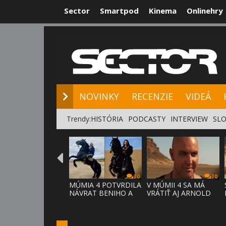
Sector
Smartpod
Kinema
Onlinehry
NOVINKY
RE
NOVINKY
RECENZIE
VIDEÁ
Trendy:
HISTÓRIA
PODCASTY
INTERVIEW
SLO
30
30
MÚMIA 4 POTVRDILA
V MÚMII 4 SA MÁ
NÁVRAT BENIHO A
VRÁTIŤ AJ ARNOLD
ARDETHA
VOSLOO AK