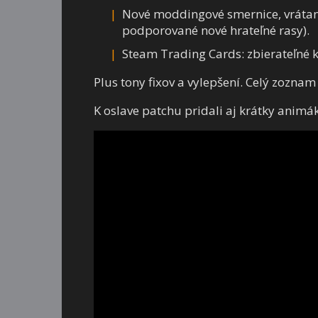
Nové moddingové smernice, vrátan
podporované nové hrateľné rasy).
Steam Trading Cards: zbierateľné k
Plus tony fixov a vylepšení. Celý zozna
K oslave patchu pridali aj krátky animák