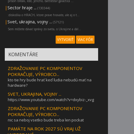
prison break, lost, jericho, battlestar galactica ...
|
Sector hraje ...
(130344)
:diskoška o HRACH, ktore prave hravate, ale aj o t...
|
Svet, ukrajina, vojny ...
(57121)
Sem môžete dávať správy zo sveta, o Ukrajine a ďal...
VYTVORIŤ
VIAC FÓR
KOMENTÁRE
ZDRAŽOVANIE PC KOMPONENTOV
POKRAČUJE, VÝROBCO...
kto tie hry bude hrať keď ľudia nebudú mať na
hardware?
SVET, UKRAJINA, VOJNY ...
https://www.youtube.com/watch?v=dxybiz-_xvg
ZDRAŽOVANIE PC KOMPONENTOV
POKRAČUJE, VÝROBCO...
nic sa neboj vsetko bude treba len pockat
PAMÄTE NA ROK 2027 SÚ VRAJ UŽ