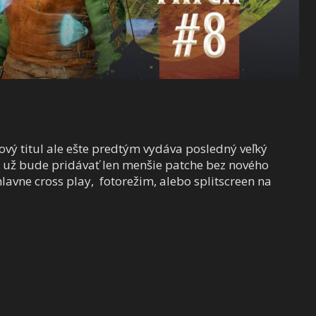
ový titul ale ešte predtým vydáva posledný veľký
e už bude pridávať len menšie patche bez nového
avne cross play, fotorežim, alebo splitscreen na