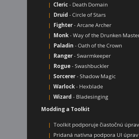
Cleric
- Death Domain
Druid
- Circle of Stars
Fighter
- Arcane Archer
Monk
- Way of the Drunken Maste
Paladin
- Oath of the Crown
Ranger
- Swarmkeeper
Rogue
- Swashbuckler
Sorcerer
- Shadow Magic
Warlock
- Hexblade
Wizard
- Bladesinging
Modding a Toolkit
Toolkit podporuje čiastočnú úpravu 
Pridaná natívna podpora UI úprav