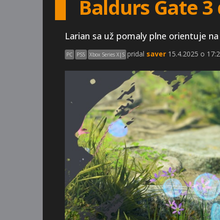
Baldurs Gate 3 
Larian sa už pomaly plne orientuje na
pridal
saver
15.4.2025 o 17:2
PC
PS5
Xbox Series X|S