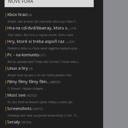
NOVÉ FÓRA
|
Xbox hraci
(4)
Ahojte, kde sa teraz pls najnovsie zdruzuju Xbox S...
|
Hra na cd/dvd/blueray, ktoru s...
(14)
Zdar vsetci. Aku hru si najviac cenite, ktoru mate...
|
Hry, ktoré si treba aspoň raz ...
(23)
Poslednú dobu tu čítam samé negatíva ovplyvňujúce ...
|
Pc - na komunitu
(11)
Ako sa zakladá web? Treba mať živnosť? Chcem web s...
|
Linux a hry
(4)
Ahojte chcel by som ci mi vie niekto poradiť čítal...
|
Filmy filmy filmy film...
(48853)
O filmoch. Hádam chápete....
|
Must see
(42352)
Su veci ktore sa slovami opisat nedaju a preto pat...
|
Screenshots
(66972)
Vkladajte sem vaše zaujímavé screenshoty z hier. O...
|
Serialy
(18106)