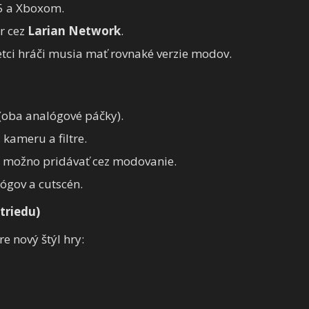
5 a Xboxom.
r cez
Larian Network
.
tci hráči musia mať rovnaké verzie modov.
 (oba analógové páčky).
kameru a filtre.
e možno pridávať cez modovanie.
ógov a cutscén.
triedu)
e nový štýl hry: