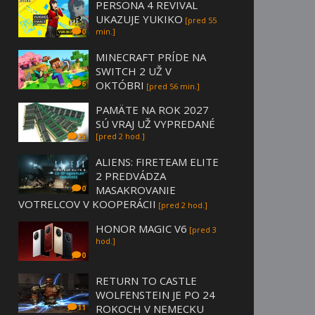
PERSONA 4 REVIVAL
UKAZUJE YUKIKO
[pred 55
min.]
0
MINECRAFT PRÍDE NA
SWITCH 2 UŽ V
OKTÓBRI
6
[pred 56 min.]
PAMÄTE NA ROK 2027
SÚ VRAJ UŽ VYPREDANÉ
[pred 2 hod.]
25
ALIENS: FIRETEAM ELITE
2 PREDVÁDZA
MASAKROVANIE
0
VOTRELCOV V KOOPERÁCII
[pred 2 hod.]
HONOR MAGIC V6
[pred 3
hod.]
0
RETURN TO CASTLE
WOLFENSTEIN JE PO 24
ROKOCH V NEMECKU
11