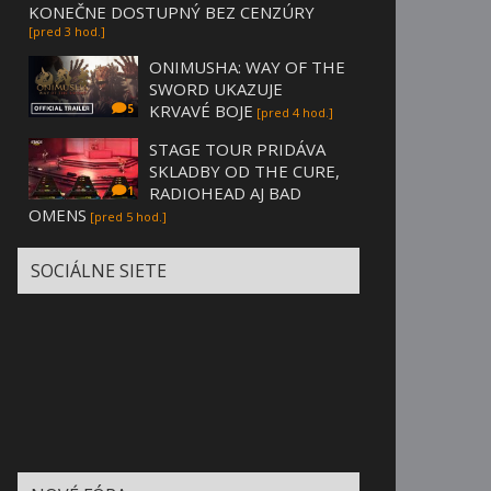
KONEČNE DOSTUPNÝ BEZ CENZÚRY
[pred 3 hod.]
ONIMUSHA: WAY OF THE
SWORD UKAZUJE
KRVAVÉ BOJE
5
[pred 4 hod.]
STAGE TOUR PRIDÁVA
SKLADBY OD THE CURE,
RADIOHEAD AJ BAD
1
OMENS
[pred 5 hod.]
SOCIÁLNE SIETE