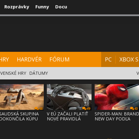
Rozprávky
Funny
Docu
CENZIE
VIDEÁ
HARDVÉR
FÓRUM
HRY
HARDVÉR
FÓRUM
PC
XBOX S
VENSKÉ HRY
DÁTUMY
48
49
43
SAUDSKÁ SKUPINA
V EÚ ZAČALI PLATIŤ
SPIDER-MAN: BRAN
DOKONČILA KÚPU
NOVÉ PRAVIDLÁ
NEW DAY PODĽA
EA ZA 55 MI
PRÁVA NA
ODHADOV OT