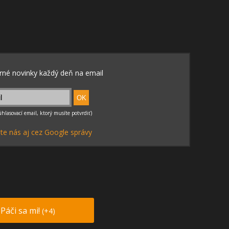
te nás aj cez Google správy
Páči sa mi!
(+4)