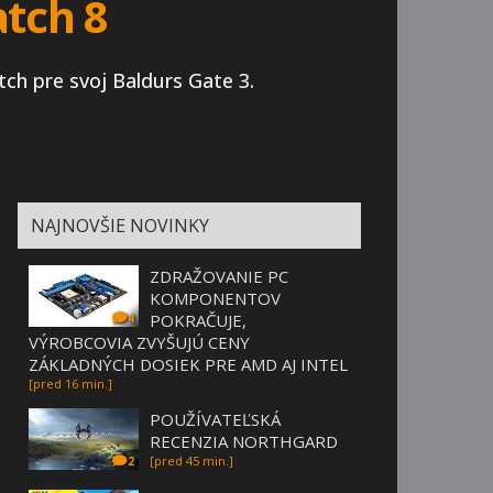
atch 8
tch pre svoj Baldurs Gate 3.
NAJNOVŠIE NOVINKY
ZDRAŽOVANIE PC
KOMPONENTOV
POKRAČUJE,
4
VÝROBCOVIA ZVYŠUJÚ CENY
ZÁKLADNÝCH DOSIEK PRE AMD AJ INTEL
[pred 16 min.]
POUŽÍVATEĽSKÁ
RECENZIA NORTHGARD
[pred 45 min.]
2