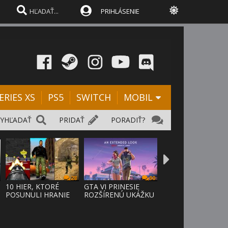
PRIHLÁSENIE
ERIES XS
PS5
SWITCH
MOBIL
VYHĽADAŤ
PRIDAŤ
PORADIŤ?
28
90
D
10 HIER, KTORÉ
GTA VI PRINESIE
POSUNULI HRANIE
ROZŠÍRENÚ UKÁŽKU
VPRED
NA NETFLI