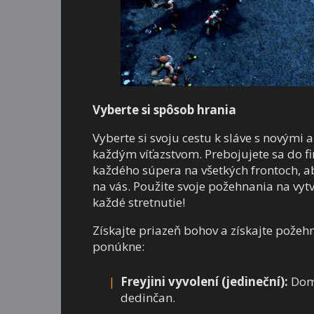
Vyberte si spôsob hrania
Vyberte si svoju cestu k sláve s novým
každým víťazstvom. Prebojujete sa do fi
každého súpera na všetkých frontoch, aby
na vás. Použite svoje požehnania na vytv
každé stretnutie!
Získajte priazeň bohov a získajte požehn
ponúkne:
Freyjini vyvolení (jedineční):
Domy
dedinčan.