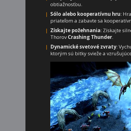
obtiažnosťou.
Sólo alebo kooperatívnu hru
: Hr
priateľom a zabavte sa kooperatívn
Získajte požehnania
: Získajte si
Thorov
Crashing Thunder
.
Dynamické svetové zvraty
: Vych
ktorým sú bitky svieže a vzrušujúce