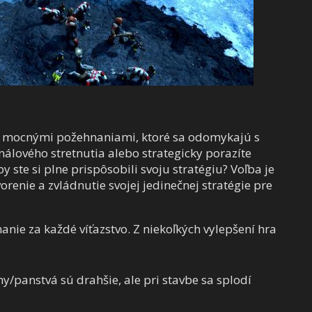
i a mocnými požehnaniami, ktoré sa odomykajú s
nálového stretnutia alebo strategicky porazíte
 ste si plne prispôsobili svoju stratégiu? Voľba je
orenie a zvládnutie svojej jedinečnej stratégie pre
anie za každé víťazstvo. Z niekoľkých vylepšení hra
/panstvá sú drahšie, ale pri stavbe sa splodí