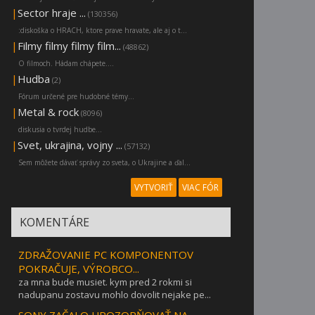
|
Sector hraje ...
(130356)
:diskoška o HRACH, ktore prave hravate, ale aj o t...
|
Filmy filmy filmy film...
(48862)
O filmoch. Hádam chápete....
|
Hudba
(2)
Fórum určené pre hudobné témy...
|
Metal & rock
(8096)
diskusia o tvrdej hudbe...
|
Svet, ukrajina, vojny ...
(57132)
Sem môžete dávať správy zo sveta, o Ukrajine a ďal...
VYTVORIŤ
VIAC FÓR
KOMENTÁRE
ZDRAŽOVANIE PC KOMPONENTOV
POKRAČUJE, VÝROBCO...
za mna bude musiet. kym pred 2 rokmi si
nadupanu zostavu mohlo dovolit nejake pe...
SONY ZAČALO UPOZORŇOVAŤ NA