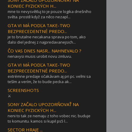
KONIEC FYZICKÝCH H...
mne to nevysvětluj to je pouze logika dnešního
světa. prostě když za něco nezapl...
GTA VI MÁ PODĽA TAKE-TWO
BEZPRECEDENTNÉ PREDO...
je to brutalne necakana sprava po tom, ako
dalsi diel jednej z najpredavanejsich...
ČO VAS DNES NASR... NAHNEVALO ?
nenavysi musis urobit novu zmluvu.
GTA VI MÁ PODĽA TAKE-TWO
BEZPRECEDENTNÉ PREDO...
extrémne predaje očakávam aj pri pc. veľmi sa
teším a verím, že to bude pecka ak...
SCREENSHOTS
⚔
SONY ZAČALO UPOZORŇOVAŤ NA
KONIEC FYZICKÝCH H...
neni to tak ze nemaju z toho vobec nic. buduje
to komunitu. kamos si kupil ps5 l...
SECTOR HRAJE ...