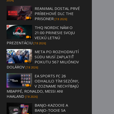
2026]
REANIMAL DOSTAL PRVÉ
PRÍBEHOVÉ DLC THE
PRISONER
0
[7.8 2026]
THQ NORDIC NÁM O
21:00 PRINESIE SVOJU
VEĽKÚ LETNÚ
5
PREZENTÁCIU
[7.8 2026]
META PO ROZHODNUTÍ
SÚDU MUSÍ ZAPLATIŤ
POKUTU 567 MILIÓNOV
33
DOLÁROV
[7.8 2026]
EA SPORTS FC 26
ODHALILO TÍM SEZÓNY,
V ZOZNAME NECHÝBAJÚ
6
MBAPPÉ, RONALDO, MESSI ANI
HAALAND
[7.8 2026]
BANJO-KAZOOIE A
BANJO-TOOIE SA