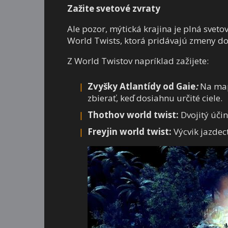
Zažite svetové zvraty
Ale pozor, mýtická krajina je plná sveto
World Twists, ktorá pridávajú zmeny do 
Z World Twistov napríklad zažijete:
Zvyšky Atlantídy od Gaie
:
Na map
zbierať, keď dosiahnu určité ciele.
Thothov world twist:
Dvojitý úči
Freyjin world twist:
Výcvik jazdec