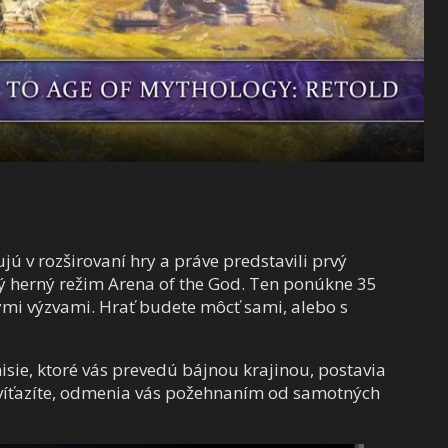
ú v rozširovaní hry a práve predstavili prvý
ý herný režim Arena of the God. Ten ponúkne 35
kými výzvami. Hrať budete môcť sami, alebo s
isie, ktoré vás prevedú bájnou krajinou, postavia
zvíťazíte, odmenia vás požehnaním od samotných