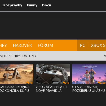
Rozprávky
Funny
Docu
CENZIE
VIDEÁ
HARDVÉR
FÓRUM
HRY
HARDVÉR
FÓRUM
PC
XBOX S
VENSKÉ HRY
DÁTUMY
48
49
106
SAUDSKÁ SKUPINA
V EÚ ZAČALI PLATIŤ
GTA VI PRINESIE
DOKONČILA KÚPU
NOVÉ PRAVIDLÁ
ROZŠÍRENÚ UKÁŽKU
EA ZA 55 MI
PRÁVA NA
NA NETFLI