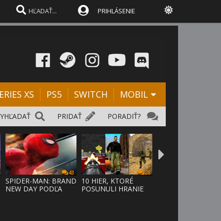
PRIHLÁSENIE
ERIES XS
PS5
SWITCH
MOBIL
VYHĽADAŤ
PRIDAŤ
PORADIŤ?
43
28
SPIDER-MAN: BRAND
10 HIER, KTORÉ
NEW DAY PODĽA
POSUNULI HRANIE
ODHADOV OT
VPRED