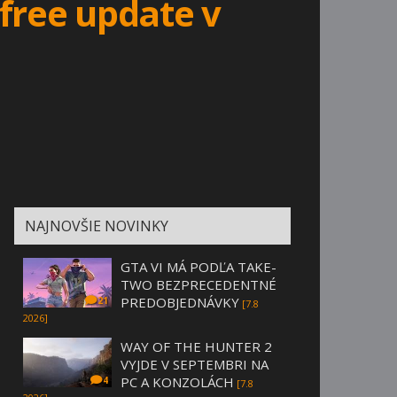
free update v
NAJNOVŠIE NOVINKY
GTA VI MÁ PODĽA TAKE-
TWO BEZPRECEDENTNÉ
PREDOBJEDNÁVKY
21
[7.8
2026]
WAY OF THE HUNTER 2
VYJDE V SEPTEMBRI NA
PC A KONZOLÁCH
4
[7.8