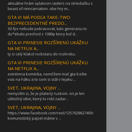
aktuálne hrám splatoon raiders na striedačku s
beast of reincarnation. obe hry m...
GTA VI MÁ PODĽA TAKE-TWO
BEZPRECEDENTNÉ PREDO...
30 fps nebude pokracovat, tuto generaciu to
do*ebalo prechod z 1080p ktory bol d...
GTA VI PRINESIE ROZŠÍRENÚ UKÁŽKU
NA NETFLIX A...
ty si celý klakol rockstaru do rozkroku.
GTA VI PRINESIE ROZŠÍRENÚ UKÁŽKU
NA NETFLIX A...
extrémna komédia, nemôžem mať gta 6 ešte
viac na háku a to som si stál v lejaku ...
SVET, UKRAJINA, VOJNY ...
nemyslím si, že je platený ruskom. on je len
užitočný idiot, ktorý to robí zadar...
SVET, UKRAJINA, VOJNY ...
https://www.facebook.com/reel/1257028627493642takýto
komunistický pajzel máme v ...