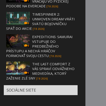
VRACAJÚ VO FYZICKEJ
1
PODOBE NA EVERCADE
[7.8 2026]
TIMESPINNER 2:
UNWOVEN DREAM VRÁTI
SVÄTÚ BOJOVNÍČKU
0
SPÄŤ DO AKCIE
[7.8 2026]
EXPEDITIONS: SAMURAI
VSTUPUJE DO
PREDBEŽNÉHO
0
PRÍSTUPU A NECHÁ HRÁČOV
FORMOVAŤ SVOJU CESTU
[7.8 2026]
THE LAST COMFORT Z
VÁS SPRAVÍ ODVÁŽNEHO
MEDVEDÍKA, KTORÝ
1
ZAŽENIE ZLÉ SNY
[7.8 2026]
SOCIÁLNE SIETE