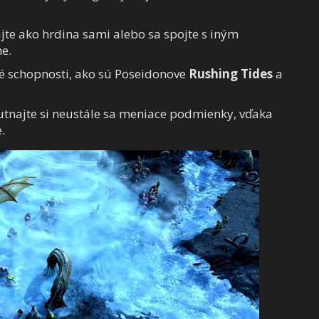
ajte ako hrdina sami alebo sa spojte s iným
e.
lné schopnosti, ako sú Poseidonove
Rushing Tides
a
utnajte si neustále sa meniace podmienky, vďaka
.