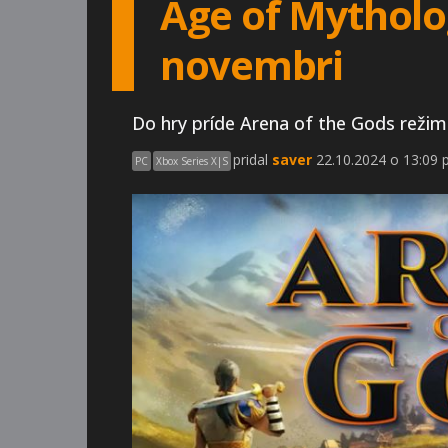
Age of Mytholo
novembri
Do hry príde Arena of the Gods režim
pridal
saver
22.10.2024 o 13:09 
PC
Xbox Series X|S