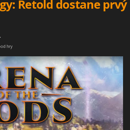
gy: Retold dostane prvý 
.
pod hry