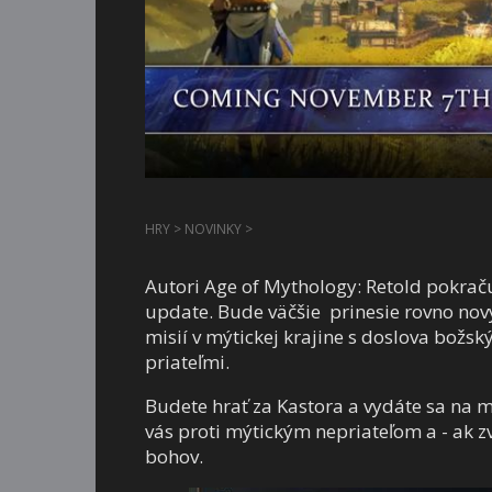
HRY
>
NOVINKY
>
Autori Age of Mythology: Retold pokračuj
update. Bude väčšie prinesie rovno nov
misií v mýtickej krajine s doslova božs
priateľmi.
Budete hrať za Kastora a vydáte sa na m
vás proti mýtickým nepriateľom a - ak 
bohov.