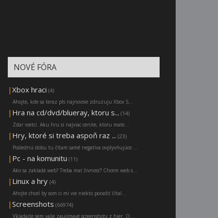
NOVÉ FÓRA
|
Xbox hraci
(4)
Ahojte, kde sa teraz pls najnovsie zdruzuju Xbox S...
|
Hra na cd/dvd/blueray, ktoru s...
(14)
Zdar vsetci. Aku hru si najviac cenite, ktoru mate...
|
Hry, ktoré si treba aspoň raz ...
(23)
Poslednú dobu tu čítam samé negatíva ovplyvňujúce ...
|
Pc - na komunitu
(11)
Ako sa zakladá web? Treba mať živnosť? Chcem web s...
|
Linux a hry
(4)
Ahojte chcel by som ci mi vie niekto poradiť čítal...
|
Screenshots
(66974)
Vkladajte sem vaše zaujímavé screenshoty z hier. O...