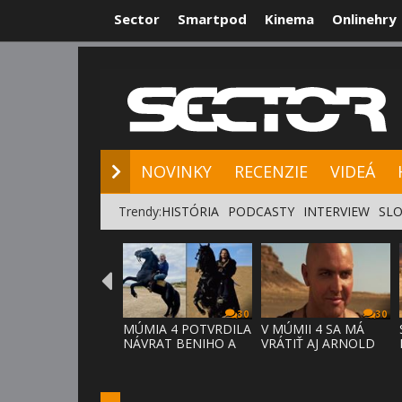
Sector
Smartpod
Kinema
Onlinehry
NOVINKY
RE
NOVINKY
RECENZIE
VIDEÁ
Trendy:
HISTÓRIA
PODCASTY
INTERVIEW
SLO
30
30
MÚMIA 4 POTVRDILA
V MÚMII 4 SA MÁ
NÁVRAT BENIHO A
VRÁTIŤ AJ ARNOLD
ARDETHA
VOSLOO AK