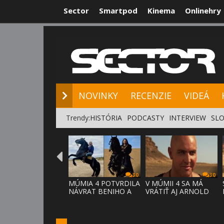
Sector
Smartpod
Kinema
Onlinehry
NOVINKY
RE
NOVINKY
RECENZIE
VIDEÁ
Trendy:
HISTÓRIA
PODCASTY
INTERVIEW
SLO
30
30
MÚMIA 4 POTVRDILA
V MÚMII 4 SA MÁ
NÁVRAT BENIHO A
VRÁTIŤ AJ ARNOLD
ARDETHA
VOSLOO AK