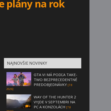
e plány na rok
NAJNOVŠIE NOVINKY
GTA VI MÁ PODĽA TAKE-
TWO BEZPRECEDENTNÉ
PREDOBJEDNÁVKY
25
[7.8
2026]
WAY OF THE HUNTER 2
VYJDE V SEPTEMBRI NA
PC A KONZOLÁCH
4
[7.8