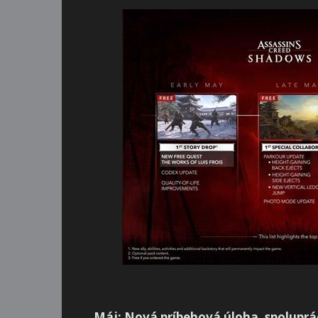
Máj: Nová príbehová úloha, spoluprá