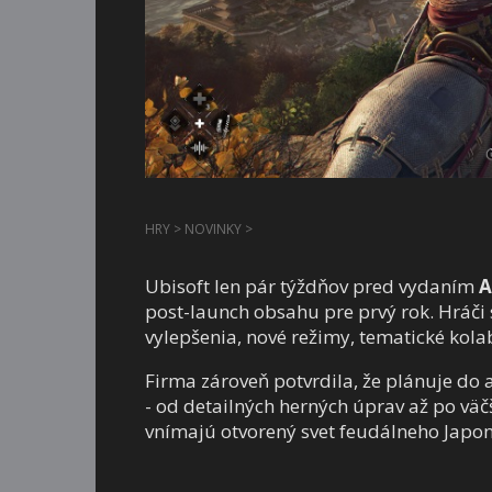
HRY
>
NOVINKY
>
Ubisoft len pár týždňov pred vydaním
A
post-launch obsahu pre prvý rok. Hráči 
vylepšenia, nové režimy, tematické kolab
Firma zároveň potvrdila, že plánuje do
- od detailných herných úprav až po väč
vnímajú otvorený svet feudálneho Japon