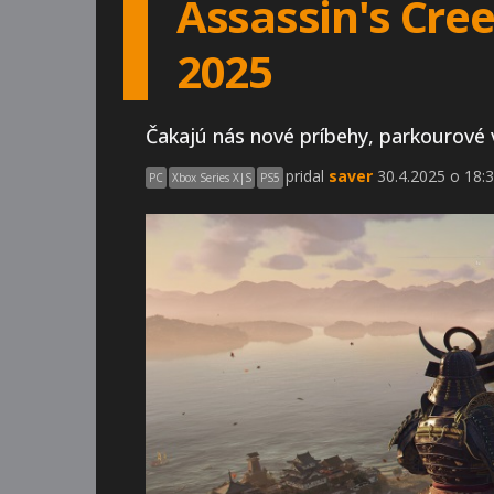
Assassin's Cre
2025
Čakajú nás nové príbehy, parkourové
pridal
saver
30.4.2025 o 18:3
PC
Xbox Series X|S
PS5