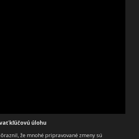
vať kľúčovú úlohu
zdôraznil, že mnohé pripravované zmeny sú