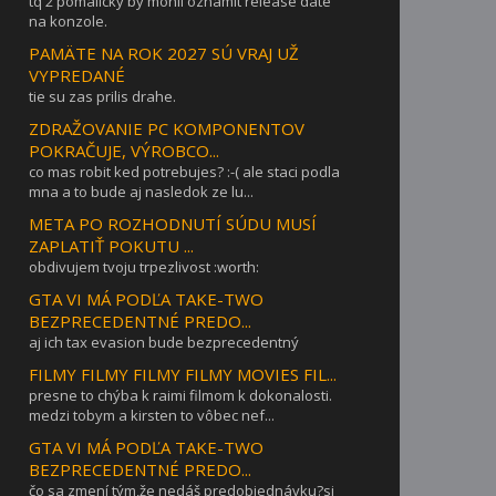
tq 2 pomalicky by mohli oznamit release date
na konzole.
PAMÄTE NA ROK 2027 SÚ VRAJ UŽ
VYPREDANÉ
tie su zas prilis drahe.
ZDRAŽOVANIE PC KOMPONENTOV
POKRAČUJE, VÝROBCO...
co mas robit ked potrebujes? :-( ale staci podla
mna a to bude aj nasledok ze lu...
META PO ROZHODNUTÍ SÚDU MUSÍ
ZAPLATIŤ POKUTU ...
obdivujem tvoju trpezlivost :worth:
GTA VI MÁ PODĽA TAKE-TWO
BEZPRECEDENTNÉ PREDO...
aj ich tax evasion bude bezprecedentný
FILMY FILMY FILMY FILMY MOVIES FIL...
presne to chýba k raimi filmom k dokonalosti.
medzi tobym a kirsten to vôbec nef...
GTA VI MÁ PODĽA TAKE-TWO
BEZPRECEDENTNÉ PREDO...
čo sa zmení tým,že nedáš predobjednávku?si