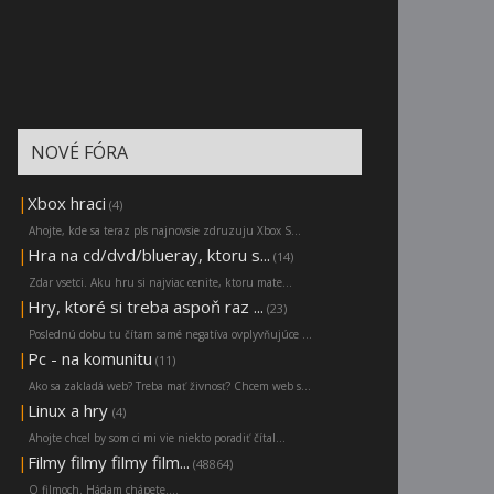
NOVÉ FÓRA
|
Xbox hraci
(4)
Ahojte, kde sa teraz pls najnovsie zdruzuju Xbox S...
|
Hra na cd/dvd/blueray, ktoru s...
(14)
Zdar vsetci. Aku hru si najviac cenite, ktoru mate...
|
Hry, ktoré si treba aspoň raz ...
(23)
Poslednú dobu tu čítam samé negatíva ovplyvňujúce ...
|
Pc - na komunitu
(11)
Ako sa zakladá web? Treba mať živnosť? Chcem web s...
|
Linux a hry
(4)
Ahojte chcel by som ci mi vie niekto poradiť čítal...
|
Filmy filmy filmy film...
(48864)
O filmoch. Hádam chápete....