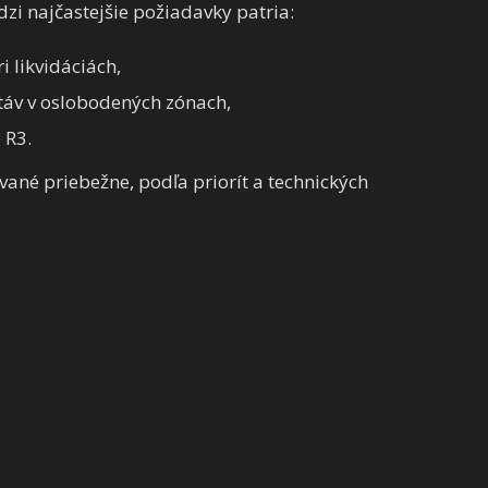
zi najčastejšie požiadavky patria:
i likvidáciách,
stáv v oslobodených zónach,
 R3.
ané priebežne, podľa priorít a technických