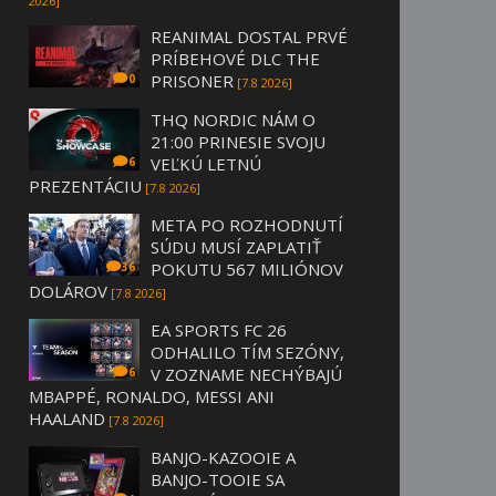
2026]
REANIMAL DOSTAL PRVÉ
PRÍBEHOVÉ DLC THE
PRISONER
0
[7.8 2026]
THQ NORDIC NÁM O
21:00 PRINESIE SVOJU
VEĽKÚ LETNÚ
6
PREZENTÁCIU
[7.8 2026]
META PO ROZHODNUTÍ
SÚDU MUSÍ ZAPLATIŤ
POKUTU 567 MILIÓNOV
36
DOLÁROV
[7.8 2026]
EA SPORTS FC 26
ODHALILO TÍM SEZÓNY,
V ZOZNAME NECHÝBAJÚ
6
MBAPPÉ, RONALDO, MESSI ANI
HAALAND
[7.8 2026]
BANJO-KAZOOIE A
BANJO-TOOIE SA