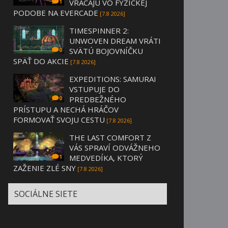
VRACAJÚ VO FYZICKEJ
1
PODOBE NA EVERCADE
[7.8 2026]
TIMESPINNER 2:
UNWOVEN DREAM VRÁTI
SVÄTÚ BOJOVNÍČKU
0
SPÄŤ DO AKCIE
[7.8 2026]
EXPEDITIONS: SAMURAI
VSTUPUJE DO
PREDBEŽNÉHO
0
PRÍSTUPU A NECHÁ HRÁČOV
FORMOVAŤ SVOJU CESTU
[7.8 2026]
THE LAST COMFORT Z
VÁS SPRAVÍ ODVÁŽNEHO
MEDVEDÍKA, KTORÝ
1
ZAŽENIE ZLÉ SNY
[7.8 2026]
SOCIÁLNE SIETE