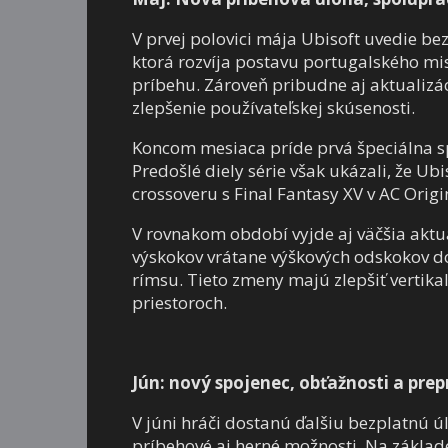
V prvej polovici mája Ubisoft uvedie be
ktorá rozvíja postavu portugalského m
príbehu. Zároveň pribudne aj aktualiz
zlepšenie používateľskej skúsenosti.
Koncom mesiaca príde prvá špeciálna spo
Predošlé diely série však ukázali, že Ub
crossoveru s Final Fantasy XV v AC Origi
V rovnakom období vyjde aj väčšia aktu
výskokov vrátane výškových odskokov do
rímsu. Tieto zmeny majú zlepšiť vertik
priestoroch.
Jún: nový spojenec, obťažnosti a pr
V júni hráči dostanú ďalšiu bezplatnú úl
príbehové aj herné možnosti. Na zákla