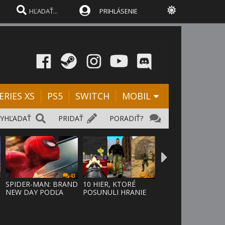
PRIHLÁSENIE
ERIES XS
PS5
SWITCH
MOBIL
VYHĽADAŤ
PRIDAŤ
PORADIŤ?
43
28
SPIDER-MAN: BRAND
10 HIER, KTORÉ
NEW DAY PODĽA
POSUNULI HRANIE
ODHADOV OT
VPRED