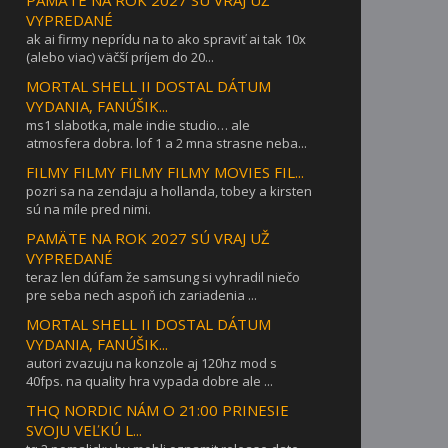
VYPREDANÉ
ak ai firmy neprídu na to ako spraviť ai tak 10x
(alebo viac) väčší príjem do 20...
MORTAL SHELL II DOSTAL DÁTUM
VYDANIA, FANÚŠIK...
ms1 slabotka, male indie studio… ale
atmosfera dobra. lof 1 a 2 mna strasne neba...
FILMY FILMY FILMY FILMY MOVIES FIL...
pozri sa na zendaju a hollanda, tobey a kirsten
sú na míle pred nimi.
PAMÄTE NA ROK 2027 SÚ VRAJ UŽ
VYPREDANÉ
teraz len dúfam že samsung si vyhradil niečo
pre seba nech aspoň ich zariadenia ...
MORTAL SHELL II DOSTAL DÁTUM
VYDANIA, FANÚŠIK...
autori zvazuju na konzole aj 120hz mod s
40fps. na quality hra vypada dobre ale ...
THQ NORDIC NÁM O 21:00 PRINESIE
SVOJU VEĽKÚ L...