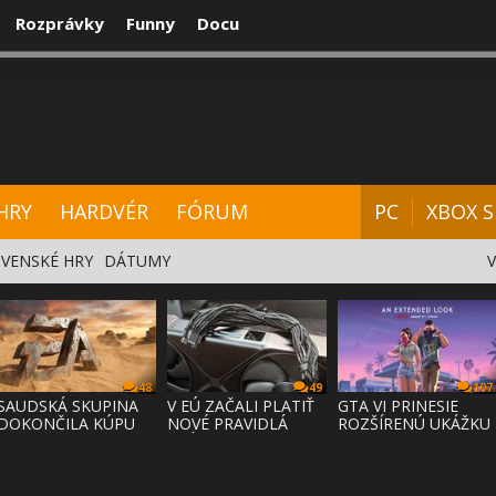
Rozprávky
Funny
Docu
CENZIE
VIDEÁ
HARDVÉR
FÓRUM
HRY
HARDVÉR
FÓRUM
PC
XBOX S
VENSKÉ HRY
DÁTUMY
48
49
107
SAUDSKÁ SKUPINA
V EÚ ZAČALI PLATIŤ
GTA VI PRINESIE
DOKONČILA KÚPU
NOVÉ PRAVIDLÁ
ROZŠÍRENÚ UKÁŽKU
EA ZA 55 MI
PRÁVA NA
NA NETFLI