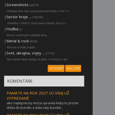
|
Screenshots
(66974)
Vkladajte sem vaše zaujímavé screenshoty z hier. O...
|
Sector hraje ...
(130359)
:diskoška o HRACH, ktore prave hravate, ale aj o t...
|
Hudba
(2)
Fórum určené pre hudobné témy...
|
Metal & rock
(8096)
diskusia o tvrdej hudbe...
|
Svet, ukrajina, vojny ...
(57132)
Sem môžete dávať správy zo sveta, o Ukrajine a ďal...
VYTVORIŤ
VIAC FÓR
KOMENTÁRE
PAMÄTE NA ROK 2027 SÚ VRAJ UŽ
VYPREDANÉ
ako najlepsie by moza spravila keby to proste
drbla do bundlu a dala cely bundel...
PAMÄTE NA ROK 2027 SÚ VRAJ UŽ