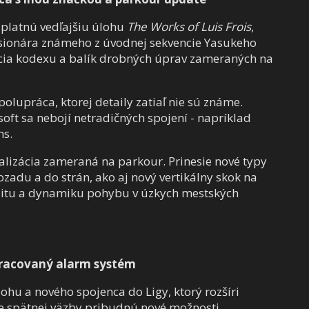
zplatnú vedľajšiu úlohu
The Works of Luis Frois
,
isionára známeho z úvodnej sekvencie Yasukeho
ácia kodexu a balík drobných úprav zameraných na
lupráca, ktorej detaily zatiaľ nie sú známe.
isoft sa nebojí netradičných spojení - napríklad
ns.
alizácia zameraná na parkour. Prinesie nové typy
zadu a do strán, ako aj nový vertikálny skok na
alitu a dynamiku pohybu v úzkych mestských
epracovaný alarm systém
ohu a nového spojenca do Ligy, ktorý rozšíri
de spätnej väzby pribudnú nové možnosti