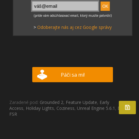
>
Odoberajte nás aj cez Google správy
Páči sa mi!
Zaradené pod:
Grounded 2
,
Feature Update
,
Early
Access
,
Holiday Lights
,
Coziness
,
Unreal Engine 5.6.1
,
DLSS
,
FSR