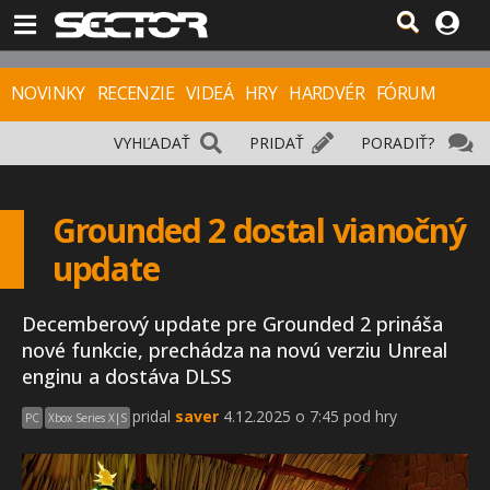
NOVINKY
RECENZIE
VIDEÁ
HRY
HARDVÉR
FÓRUM
VYHĽADAŤ
PRIDAŤ
PORADIŤ?
Grounded 2 dostal vianočný
update
Decemberový update pre Grounded 2 prináša
nové funkcie, prechádza na novú verziu Unreal
enginu a dostáva DLSS
pridal
saver
4.12.2025 o 7:45 pod hry
PC
Xbox Series X|S