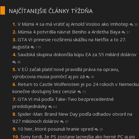
NAJČÍTANEJŠIE ČLÁNKY TÝŽDŇA
V Múmii 4 sa má vrátiť aj Arnold Vosloo ako Imhotep
30
Múmia 4 potvrdila návrat Beniho a Ardetha Baya
31
GTA VI prinesie rozšírenú ukážku na Netflix a to 27.
augusta
119
Saudská skupina dokončila kúpu EA za 55 miliárd dolárov
48
V EÚ začali platiť nové pravidlá práva na opravu,
výrobcovia musia pomôcť aj po zá
49
Return to Castle Wolfenstein je po 24 rokoch v Nemecku
konečne dostupný bez cenzúr
13
GTA VI má podľa Take-Two bezprecedentné
predobjednávky
64
Spider-Man: Brand New Day podľa odhadov otvoril na
927 miliónoch dolárov
47
10 hier, ktoré posunuli hranie vpred
28
Sony tvrdí, že PS zostane lacnejšia ako herné PC aj po