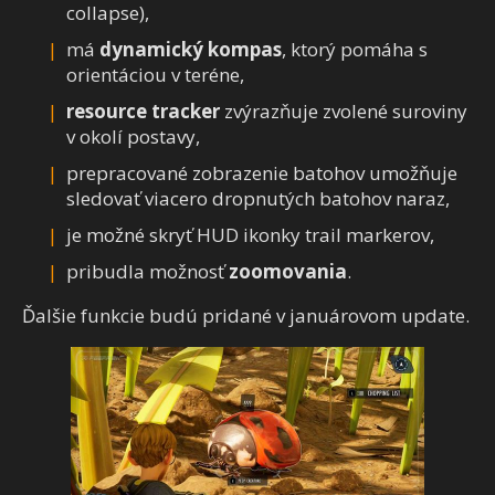
collapse),
má
dynamický kompas
, ktorý pomáha s
orientáciou v teréne,
resource tracker
zvýrazňuje zvolené suroviny
v okolí postavy,
prepracované zobrazenie batohov umožňuje
sledovať viacero dropnutých batohov naraz,
je možné skryť HUD ikonky trail markerov,
pribudla možnosť
zoomovania
.
Ďalšie funkcie budú pridané v januárovom update.