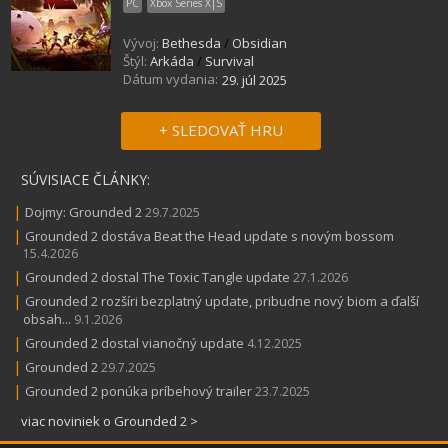
PC
Xbox Series X|S
Vývoj:
Bethesda
/
Obsidian
Štýl:
Arkáda
/
Survival
Dátum vydania:
29. júl 2025
+ SLEDOVAŤ HRU
SÚVISIACE ČLÁNKY:
|
Dojmy: Grounded 2
29.7.2025
|
Grounded 2 dostáva Beat the Head update s novým bossom
15.4.2026
|
Grounded 2 dostal The Toxic Tangle update
27.1.2026
|
Grounded 2 rozšíri bezplatný update, pribudne nový biom a ďalší
obsah...
9.1.2026
|
Grounded 2 dostal vianočný update
4.12.2025
|
Grounded 2
29.7.2025
|
Grounded 2 ponúka príbehový trailer
23.7.2025
viac noviniek o Grounded 2 >