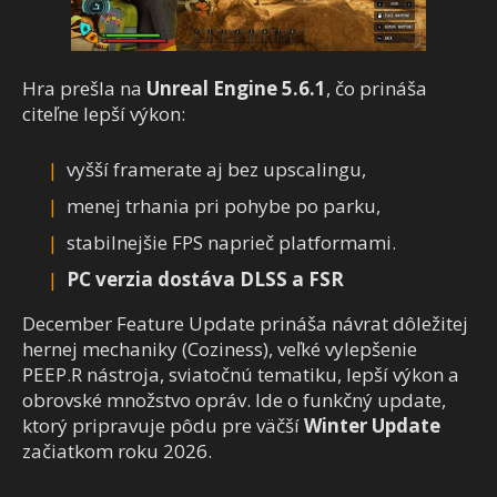
Hra prešla na
Unreal Engine 5.6.1
, čo prináša
citeľne lepší výkon:
vyšší framerate aj bez upscalingu,
menej trhania pri pohybe po parku,
stabilnejšie FPS naprieč platformami.
PC verzia dostáva DLSS a FSR
December Feature Update prináša návrat dôležitej
hernej mechaniky (Coziness), veľké vylepšenie
PEEP.R nástroja, sviatočnú tematiku, lepší výkon a
obrovské množstvo opráv. Ide o funkčný update,
ktorý pripravuje pôdu pre väčší
Winter Update
začiatkom roku 2026.