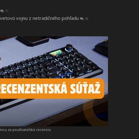
a
11
svetovú vojnu z netradičného pohľadu
16
snicu za používateľskú recenziu