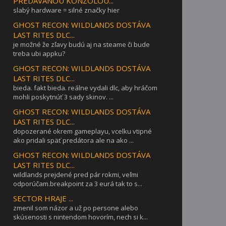
PREDÁVANOU KONZOLOU...
slabý hardware = silné značky hier
GHOST RECON: WILDLANDS DOSTÁVA
LAST RITES DLC...
je možné že zľavy budú aj na steame či bude
treba ubi appku?
GHOST RECON: WILDLANDS DOSTÁVA
LAST RITES DLC...
bieda. fakt bieda. reálne vydali dlc, aby hráčom
mohli poskytnúť 3 sady skinov. ...
GHOST RECON: WILDLANDS DOSTÁVA
LAST RITES DLC...
dopozerané okrem gameplayu, vcelku vtipné
ako pridali späť predátora ale na ako ...
GHOST RECON: WILDLANDS DOSTÁVA
LAST RITES DLC...
wildlands prejdené pred pár rokmi, veľmi
odporúčam.breakpoint za 3 eurá tak to s...
SECTOR HRAJE ...
zmenil som názor a už po persone alebo
skúsenosti s nintendom hovorím, nech si k...