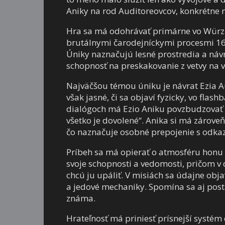
Aniky na rod Auditoreovcov, konkrétne n
Hra sa má odohrávať primárne vo Würzbu
brutálnymi čarodejníckymi procesmi 16. s
Úniky naznačujú lesné prostredia a ná
schopnosť na preskakovanie z vetvy na v
Najväčšou témou úniku je návrat Ezia Au
však jasné, či sa objaví fyzicky, vo flash
dialógoch má Ezio Aniku povzbudzovať a
všetko je dovolené“. Anika si má zárove
čo naznačuje osobné prepojenie s odka
Príbeh sa má opierať o atmosféru honu
svoje schopnosti a vedomosti, pričom v 
chcú ju upáliť. V misiách sa údajne obja
a jedové mechaniky. Spomína sa aj post
známa.
Hrateľnosť má priniesť prísnejší systé