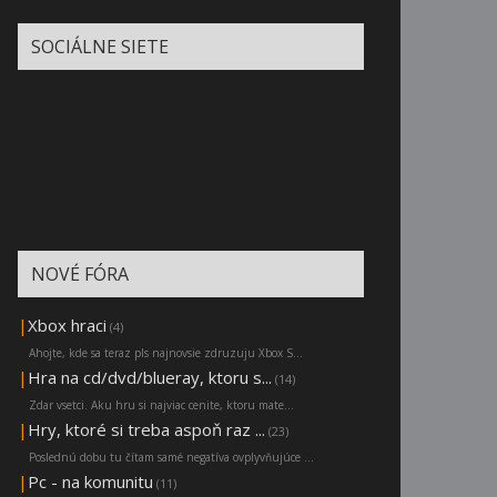
SOCIÁLNE SIETE
NOVÉ FÓRA
|
Xbox hraci
(4)
Ahojte, kde sa teraz pls najnovsie zdruzuju Xbox S...
|
Hra na cd/dvd/blueray, ktoru s...
(14)
Zdar vsetci. Aku hru si najviac cenite, ktoru mate...
|
Hry, ktoré si treba aspoň raz ...
(23)
Poslednú dobu tu čítam samé negatíva ovplyvňujúce ...
|
Pc - na komunitu
(11)