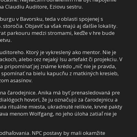
a Claudiu Auditore, Eziovu sestru.
rgu v Bavorsku, teda v oblasti spojenej s
toročia. Objaviť sa však majú aj ďalšie lokality.
vrat parkouru medzi stromami, keďže v hre bude
etvu.
ditoreho. Ktorý je vykreslený ako mentor. Nie je
backoch, alebo cez nejaký Isu artefakt či projekciu. V
 pripomínať jej známe krédo „nič nie je pravda,
ň spomínať na bielu kapucňu z matkiných kresieb,
zom asasínov.
 na čarodejnice. Anika má byť prenasledovaná pre
dialógoch hovorí, že ju označujú za čarodejnicu a
via rituálne miesta, ukradnuté relikvie, krvné pakty
ava menom Wolfgang, no jeho úloha zatiaľ nie je
m odhaľovania. NPC postavy by mali okamžite