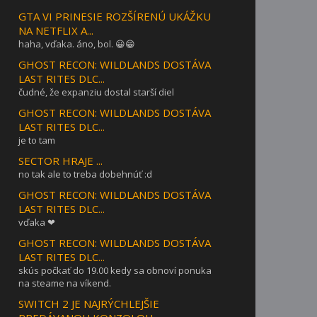
GTA VI PRINESIE ROZŠÍRENÚ UKÁŽKU
NA NETFLIX A...
haha, vďaka. áno, bol. 😀😁
GHOST RECON: WILDLANDS DOSTÁVA
LAST RITES DLC...
čudné, že expanziu dostal starší diel
GHOST RECON: WILDLANDS DOSTÁVA
LAST RITES DLC...
je to tam
SECTOR HRAJE ...
no tak ale to treba dobehnúť :d
GHOST RECON: WILDLANDS DOSTÁVA
LAST RITES DLC...
vďaka ❤
GHOST RECON: WILDLANDS DOSTÁVA
LAST RITES DLC...
skús počkať do 19.00 kedy sa obnoví ponuka
na steame na víkend.
SWITCH 2 JE NAJRÝCHLEJŠIE