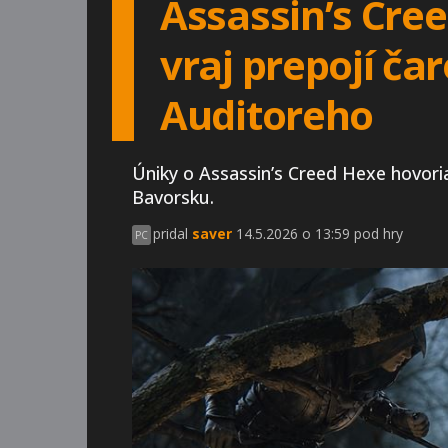
Assassin’s Cre
vraj prepojí ča
Auditoreho
Úniky o Assassin’s Creed Hexe hovori
Bavorsku.
pridal
saver
14.5.2026 o 13:59 pod hry
PC