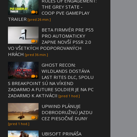
RULES OF ENGAGEMENT:
THE GREY STATE -
COOP PVE GAMEPLAY
0
TRAILER
[pred 26 min.]
BETA FIRMVÉR PRE PS5
PRO AUTOMATICKY
ZAPNE NOVŠÍ PSSR 2.0
0
VO VŠETKÝCH PODPOROVANÝCH
HRÁCH
[pred 36 min.]
GHOST RECON:
WILDLANDS DOSTÁVA
LAST RITES DLC, SPOLU
9
S BREAKPOINT SÚ NA VÍKEND
ZADARMO A FUTURE SOLDIER JE NA PC
ZADARMO K AKTIVÁCII
[pred 1 hod.]
UPWIND PLÁNUJE
DOBRODRUŽNÚ JAZDU
CEZ PIESOČNÉ DUNY
0
[pred 1 hod.]
UBISOFT PRINÁŠA