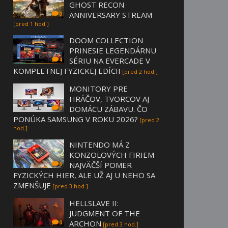
GHOST RECON
ANNIVERSARY STREAM
0
[pred 1 hod.]
DOOM COLLECTION
PRINESIE LEGENDÁRNU
SÉRIU NA EVERCADE V
4
KOMPLETNEJ FYZICKEJ EDÍCII
[pred 2 hod.]
MONITORY PRE
HRÁČOV, TVORCOV AJ
DOMÁCU ZÁBAVU. ČO
0
PONÚKA SAMSUNG V ROKU 2026?
[pred 2
hod.]
NINTENDO MÁ Z
KONZOLOVÝCH FIRIEM
NAJVÄČŠÍ POMER
6
FYZICKÝCH HIER, ALE UŽ AJ U NEHO SA
ZMENŠUJE
[pred 3 hod.]
HELLSLAVE II:
JUDGMENT OF THE
ARCHON
0
[pred 3 hod.]