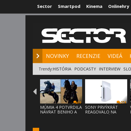
Sector
Smartpod
Kinema
Onlinehry
NOVINKY
RE
NOVINKY
RECENZIE
VIDEÁ
Trendy:
HISTÓRIA
PODCASTY
INTERVIEW
SLO
30
274
MÚMIA 4 POTVRDILA
SONY PRVÝKRÁT
NÁVRAT BENIHO A
REAGOVALO NA
ARDETHA
KRITIKU HRÁČOV,