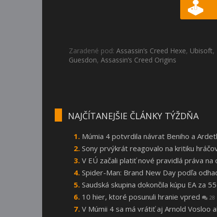
Zaradené pod:
Assassin’s Creed Hexe
,
Ubisoft
,
Guesdon
,
Assassin’s Creed Origins
NAJČÍTANEJŠIE ČLÁNKY TÝŽDŇA
Múmia 4 potvrdila návrat Beniho a Arde
Sony prvýkrát reagovalo na kritiku hráčo
V EÚ začali platiť nové pravidlá práva n
Spider-Man: Brand New Day podľa odhado
Saudská skupina dokončila kúpu EA za 55
10 hier, ktoré posunuli hranie vpred
28
V Múmii 4 sa má vrátiť aj Arnold Vosloo