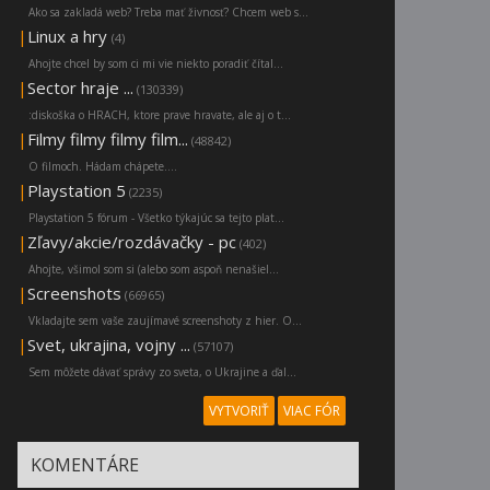
Ako sa zakladá web? Treba mať živnosť? Chcem web s...
|
Linux a hry
(4)
Ahojte chcel by som ci mi vie niekto poradiť čítal...
|
Sector hraje ...
(130339)
:diskoška o HRACH, ktore prave hravate, ale aj o t...
|
Filmy filmy filmy film...
(48842)
O filmoch. Hádam chápete....
|
Playstation 5
(2235)
Playstation 5 fórum - Všetko týkajúc sa tejto plat...
|
Zľavy/akcie/rozdávačky - pc
(402)
Ahojte, všimol som si (alebo som aspoň nenašiel...
|
Screenshots
(66965)
Vkladajte sem vaše zaujímavé screenshoty z hier. O...
|
Svet, ukrajina, vojny ...
(57107)
Sem môžete dávať správy zo sveta, o Ukrajine a ďal...
VYTVORIŤ
VIAC FÓR
KOMENTÁRE