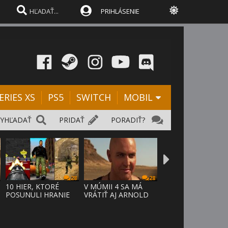
PRIHLÁSENIE
ERIES XS
PS5
SWITCH
MOBIL
VYHĽADAŤ
PRIDAŤ
PORADIŤ?
28
28
10 HIER, KTORÉ
V MÚMII 4 SA MÁ
POSUNULI HRANIE
VRÁTIŤ AJ ARNOLD
VPRED
VOSLOO AK