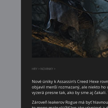
HRY
>
NOVINKY
>
Nové úniky k Assassin’s Creed Hexe rovn
objavil menší rozmazaný, ale niekto ho už
vyzerá presne tak, ako by sme aj čakali
Zároveň leakerov Rogue má byť hlavnou p
to meno malo slúžiť len ako vývojové a