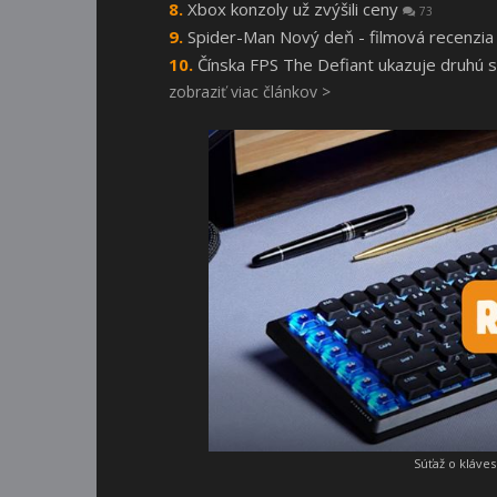
Xbox konzoly už zvýšili ceny
73
Spider-Man Nový deň - filmová recenzi
Čínska FPS The Defiant ukazuje druhú 
zobraziť viac článkov >
Súťaž o kláve