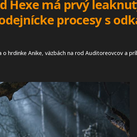
ed Hexe má prvý leaknut
rodejnícke procesy s od
a o hrdinke Anike, väzbách na rod Auditoreovcov a pr