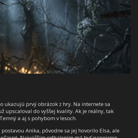
o ukazujú prvý obrázok z hry. Na internete sa
 upscaloval do vyššej kvality. Ak je reálny, tak
. Temný a aj s pohybom v lesoch.
ostavou Anika, pôvodne sa jej hovorilo Elsa, ale
 dočasné. Najväčším odhalením má byť napojenie