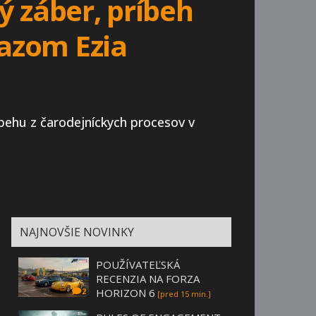
ý záber, príbeh
kazom Ezia
íbehu z čarodejníckych procesov v
NAJNOVŠIE NOVINKY
POUŽÍVATEĽSKÁ
RECENZIA NA FORZA
HORIZON 6
2
[pred 15 min.]