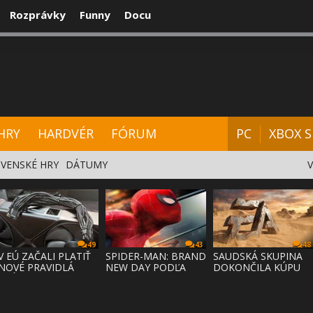
Rozprávky
Funny
Docu
CENZIE
VIDEÁ
HARDVÉR
FÓRUM
HRY
HARDVÉR
FÓRUM
PC
XBOX S
VENSKÉ HRY
DÁTUMY
49
43
48
V EÚ ZAČALI PLATIŤ
SPIDER-MAN: BRAND
SAUDSKÁ SKUPINA
NOVÉ PRAVIDLÁ
NEW DAY PODĽA
DOKONČILA KÚPU
PRÁVA NA
ODHADOV OT
EA ZA 55 MI