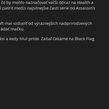
, čo by mohlo naznačovať väčší dôraz na stealth a
patriť medzi najsilnejšie časti série od Assassin’s
ft mal vzdialiť od výraznejších nadprirodzených
vládať mačku.
ási a kedy titul príde. Zatiaľ čakáme na Black Flag