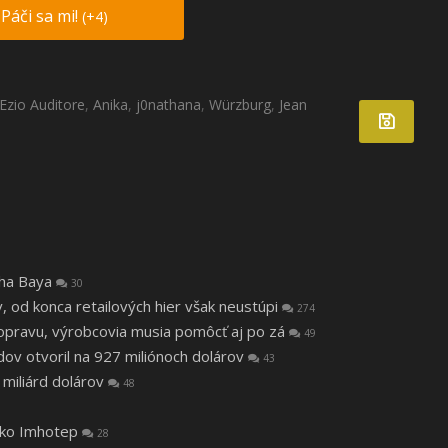
Páči sa mi!
(+4)
Ezio Auditore
,
Anika
,
j0nathana
,
Würzburg
,
Jean
tha Baya
30
v, od konca retailových hier však neustúpi
274
a opravu, výrobcovia musia pomôcť aj po zá
49
v otvoril na 927 miliónoch dolárov
43
 miliárd dolárov
48
 ako Imhotep
28