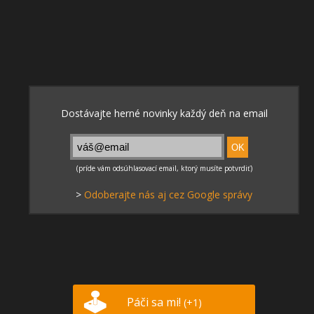
>
Odoberajte nás aj cez Google správy
Páči sa mi!
(+1)