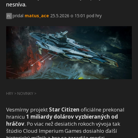
nesníva.
pridal
matus_ace
25.5.2026 o 15:01 pod hry
PC
HRY
>
NOVINKY
>
Vesmírny projekt
Star Citizen
oficiálne prekonal
hranicu
1 miliardy dolárov vyzbieraných od
hráčov
. Po viac než desiatich rokoch vývoja tak
štúdio Cloud Imperium Games dosiahlo ďalší
historický míľnik a hra sa zaradila medzi