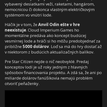
vybavený desiatkami veží, raketami, hangárom,
nemocnicou či dokonca vlastným električkovým
systémom vo vnútri lode.
Háčik je v tom, že
Anvil Odin ešte v hre
neexistuje
. Cloud Imperium Games ho
momentálne predáva ako koncept budúcej
vesmírnej lode a hráči si ho môžu predobjednať za
približne
5000 dolárov
. Loď sa má do hry dostať až
v niektorom z budúcich aktualizačných balíkov.
Pre Star Citizen nejde o nič neobvyklé. Predaj
konceptov lodí je už roky jedným z hlavných
spôsobov financovania projektu. A zdá sa, že ani po
miliarde dolárov fanúšikovia nemajú problém
otvoriť peňaženky.