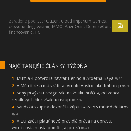
Zaradené pod:
Star Citizen
,
Cloud Imperium Games
,
crowdfunding
,
vesmír
,
MMO
,
Anvil Odin
,
DefenseCon
,
financovanie
,
PC
NAJČÍTANEJŠIE ČLÁNKY TÝŽDŇA
Múmia 4 potvrdila návrat Beniho a Ardetha Baya
30
V Múmii 4 sa má vrátiť aj Arnold Vosloo ako Imhotep
30
Sony prvýkrát reagovalo na kritiku hráčov, od konca
retailových hier však neustúpi
274
Saudská skupina dokončila kúpu EA za 55 miliárd dolárov
48
V EÚ začali platiť nové pravidlá práva na opravu,
výrobcovia musia pomôcť aj po zá
49