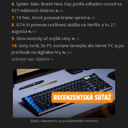
Spider-Man: Brand New Day podľa odhadov otvoril na
927 miliónoch dolárov
43
10 hier, ktoré posunuli hranie vpred
28
GTA VI prinesie rozšírenú ukážku na Netflix a to 27.
augusta
84
Xbox konzoly už zvýšili ceny
73
Sony tvrdí, že PS zostane lacnejšia ako herné PC aj po
prechode na digitálne hry
200
zobraziť viac článkov >
Súťaž o klávesnicu za používateľskú recenziu