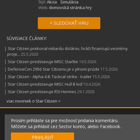
Štýl:
Akcia
/
Simulácia
Web:
domovská stránka hry
+ SLEDOVAŤ HRU
SÚVISIACE ČLÁNKY:
|
Star Citizen prekonal miliardu dolárov, hráči financujú vesmírny
proje...
25.5.2026
|
Star Citizen predstavuje MISC Starlite
19.5.2026
|
DefenseCon 2956 Star Citizenu je v plnom prúde
17.5.2026
|
Star Citizen - Alpha 4.8: Tactical strike - trailer
15.5.2026
|
Star Citizen predstavuje MISC Hull B loď
10.4.2026
|
Star Citizen predstavuje RSI Hermes
29.1.2026
viac noviniek o Star Citizen >
Prosím prihláste sa pre možnosť pridania komentáru.
Môžete sa prihlásiť cez Sector konto, alebo Facebook.
PRIHLÁSIŤ