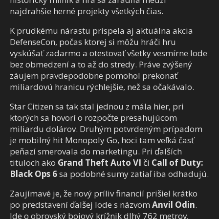
najdrahšie herné projekty všetkých čias.
K prudkému nárastu prispela aj aktuálna akcia
DefenseCon, počas ktorej si môžu hráči hru
vyskúšať zadarmo a otestovať všetky vesmírne lode
bez obmedzení a to až do stredy. Práve zvýšený
záujem pravdepodobne pomohol prekonať
miliardovú hranicu rýchlejšie, než sa očakávalo.
Star Citizen sa tak stal jednou z mála hier, pri
ktorých sa hovorí o rozpočte presahujúcom
miliardu dolárov. Druhým potvrdeným prípadom
je mobilný hit Monopoly Go, hoci tam veľká časť
peňazí smerovala do marketingu. Pri ďalších
tituloch ako
Grand Theft Auto VI
či
Call of Duty:
Black Ops 6
sa podobné sumy zatiaľ iba odhadujú.
Zaujímavé je, že nový príliv financií prišiel krátko
po predstavení ďalšej lode s názvom
Anvil Odin
.
Ide o obrovský bojový krížnik dlhý 762 metrov,