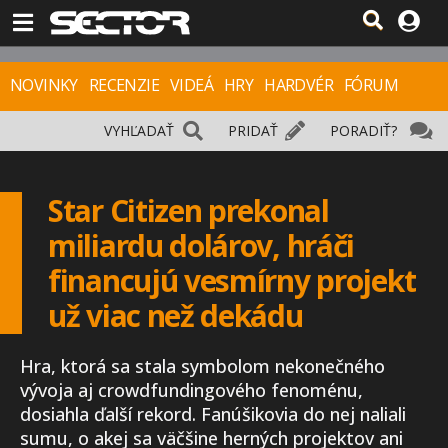
NOVINKY
RECENZIE
VIDEÁ
HRY
HARDVÉR
FÓRUM
VYHĽADAŤ
PRIDAŤ
PORADIŤ?
Star Citizen prekonal
miliardu dolárov, hráči
financujú vesmírny projekt
už viac než dekádu
Hra, ktorá sa stala symbolom nekonečného
vývoja aj crowdfundingového fenoménu,
dosiahla ďalší rekord. Fanúšikovia do nej naliali
sumu, o akej sa väčšine herných projektov ani