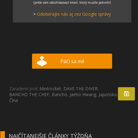
>
Odoberajte nás aj cez Google správy
Páči sa mi!
Zaradené pod:
Mintrocket
,
DAVE THE DIVER
,
BANCHO THE CHEF
,
Bancho
,
Jaeho Hwang
,
Japonsko
,
Kórea
,
Čína
NAJČÍTANEJŠIE ČLÁNKY TÝŽDŇA