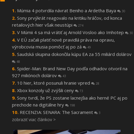
Múmia 4 potvrdila návrat Beniho a Ardetha Baya
30
Sony prvýkrát reagovalo na kritiku hráčov, od konca
retailových hier však neustúpi
274
V Múmii 4 sa má vrátiť aj Arnold Vosloo ako Imhotep
30
V EÚ začali platiť nové pravidlá práva na opravu,
výrobcovia musia pomôcť aj po zá
49
Saudská skupina dokončila kúpu EA za 55 miliárd dolárov
48
Spider-Man: Brand New Day podľa odhadov otvoril na
927 miliónoch dolárov
43
10 hier, ktoré posunuli hranie vpred
28
Xbox konzoly už zvýšili ceny
73
Sony tvrdí, že PS zostane lacnejšia ako herné PC aj po
prechode na digitálne hry
198
RECENZIA: SENARA: The Sacrament
3
zobraziť viac článkov >