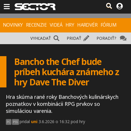
NOVINKY
RECENZIE
VIDEÁ
HRY
HARDVÉR
FÓRUM
VYHĽADAŤ
PRIDAŤ
PORADIŤ?
Bancho the Chef bude
príbeh kuchára známeho z
hry Dave The Diver
Hra skúma rané roky Banchových kulinárskych
poznatkov v kombinácii RPG prvkov so
simuláciou varenia.
pridal
uni
3.6.2026 o 16:32 pod hry
PC
PS5