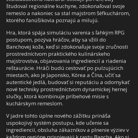
študoval regionálne kuchyne, zdokonaľoval svoje
remeslo a nakoniec sa stal majstrom šéfkuchárom,
ktorého fanúšikovia poznajú a milujú.
Hra, ktorá spája simuláciu varenia s ľahkým RPG
postupom, pozýva hráčov, aby sa vžili do
Banchovej kože, keď si zdokonaľuje svoje zručnosti
prostredníctvom praktického kulinárskeho
majstrovstva, objavovania ingrediencií a riadenia
reštaurácie. Hráči budú cestovať po pulzujúcich
miestach, ako je Japonsko, Kórea a Čína, učiť sa
autentické jedlá, budovať si reputáciu a odomykať
nové techniky prostredníctvom dynamickej hernej
slučky, ktorá kombinuje príbehové misie s
kuchárskym remeslom.
V jadre tohto úplne nového zážitku prináša
uspokojivý systém postupu, kde učenie sa
ingrediencií, obsluha zákazníkov a plnenie výziev v
každom regióne prispievajú k rastu Bancha. Ako si