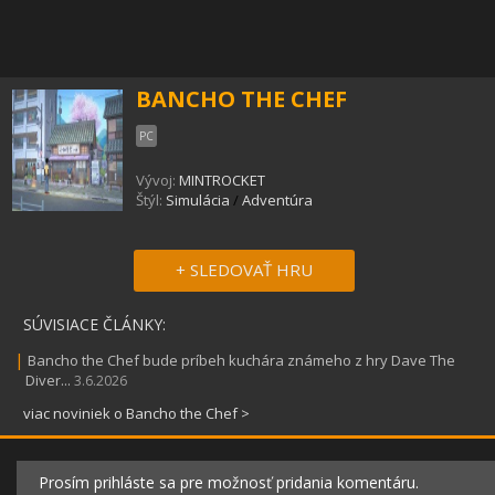
BANCHO THE CHEF
PC
Vývoj:
MINTROCKET
Štýl:
Simulácia
/
Adventúra
+ SLEDOVAŤ HRU
SÚVISIACE ČLÁNKY:
|
Bancho the Chef bude príbeh kuchára známeho z hry Dave The
Diver...
3.6.2026
viac noviniek o Bancho the Chef >
Prosím prihláste sa pre možnosť pridania komentáru.