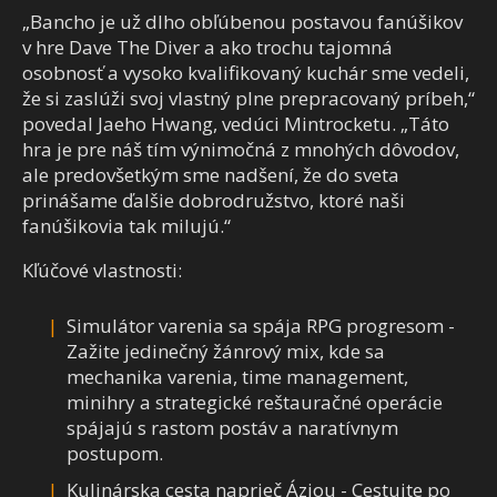
„Bancho je už dlho obľúbenou postavou fanúšikov
v hre Dave The Diver a ako trochu tajomná
osobnosť a vysoko kvalifikovaný kuchár sme vedeli,
že si zaslúži svoj vlastný plne prepracovaný príbeh,“
povedal Jaeho Hwang, vedúci Mintrocketu. „Táto
hra je pre náš tím výnimočná z mnohých dôvodov,
ale predovšetkým sme nadšení, že do sveta
prinášame ďalšie dobrodružstvo, ktoré naši
fanúšikovia tak milujú.“
Kľúčové vlastnosti:
Simulátor varenia sa spája RPG progresom -
Zažite jedinečný žánrový mix, kde sa
mechanika varenia, time management,
minihry a strategické reštauračné operácie
spájajú s rastom postáv a naratívnym
postupom.
Kulinárska cesta naprieč Áziou - Cestujte po