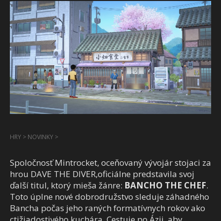
HRY
>
NOVINKY
>
Spoločnosť Mintrocket, oceňovaný vývojár stojaci za
hrou DAVE THE DIVER,oficiálne predstavila svoj
ďalší titul, ktorý mieša žánre:
BANCHO THE CHEF
.
Toto úplne nové dobrodružstvo sleduje záhadného
Bancha počas jeho raných formatívnych rokov ako
ctižiadostivého kuchára. Cestuje po Ázii, aby