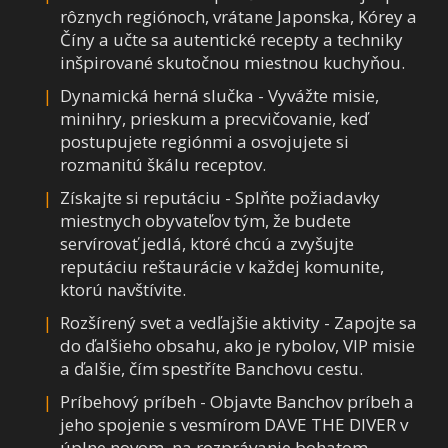
rôznych regiónoch, vrátane Japonska, Kórey a
Číny a učte sa autentické recepty a techniky
inšpirované skutočnou miestnou kuchyňou.
Dynamická herná slučka - Vyvážte misie,
minihry, prieskum a precvičovanie, keď
postupujete regiónmi a osvojujete si
rozmanitú škálu receptov.
Získajte si reputáciu - Splňte požiadavky
miestnych obyvateľov tým, že budete
servírovať jedlá, ktoré chcú a zvyšujte
reputáciu reštaurácie v každej komunite,
ktorú navštívite.
Rozšírený svet a vedľajšie aktivity - Zapojte sa
do ďalšieho obsahu, ako je rybolov, VIP misie
a ďalšie, čím spestříte Banchovu cestu.
Príbehový príbeh - Objavte Banchov príbeh a
jeho spojenie s vesmírom DAVE THE DIVER v
úplne novom, na rozprávanie bohatom