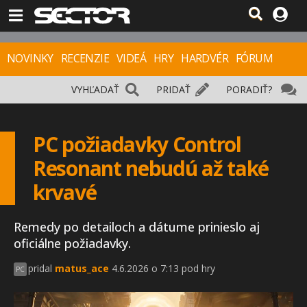
NOVINKY
RECENZIE
VIDEÁ
HRY
HARDVÉR
FÓRUM
VYHĽADAŤ
PRIDAŤ
PORADIŤ?
PC požiadavky Control
Resonant nebudú až také
krvavé
Remedy po detailoch a dátume prinieslo aj
oficiálne požiadavky.
pridal
matus_ace
4.6.2026 o 7:13 pod hry
PC