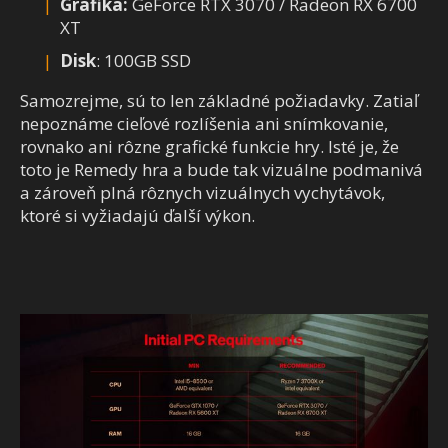
Grafika:
GeForce RTX 3070 / Radeon RX 6700
XT
Disk
: 100GB SSD
Samozrejme, sú to len základné požiadavky. Zatiaľ
nepoznáme cieľové rozlíšenia ani snímkovanie,
rovnako ani rôzne grafické funkcie hry. Isté je, že
toto je Remedy hra a bude tak vizuálne podmanivá
a zároveň plná rôznych vizuálnych vychytávok,
ktoré si vyžiadajú ďalší výkon.