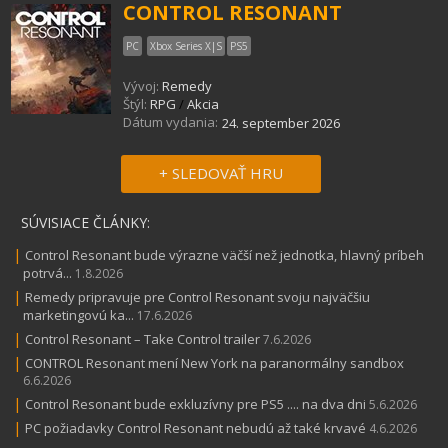
CONTROL RESONANT
PC
Xbox Series X|S
PS5
Vývoj:
Remedy
Štýl:
RPG
/
Akcia
Dátum vydania:
24. september 2026
+ SLEDOVAŤ HRU
SÚVISIACE ČLÁNKY:
|
Control Resonant bude výrazne väčší než jednotka, hlavný príbeh
potrvá...
1.8.2026
|
Remedy pripravuje pre Control Resonant svoju najväčšiu
marketingovú ka...
17.6.2026
|
Control Resonant – Take Control trailer
7.6.2026
|
CONTROL Resonant mení New York na paranormálny sandbox
6.6.2026
|
Control Resonant bude exkluzívny pre PS5 .... na dva dni
5.6.2026
|
PC požiadavky Control Resonant nebudú až také krvavé
4.6.2026