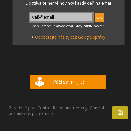
>
Odoberajte nás aj cez Google správy
Páči sa mi!
(+3)
Zaradené pod:
Control Resonant
,
remedy
,
Control
,
požiadavky
,
pc
,
gaming