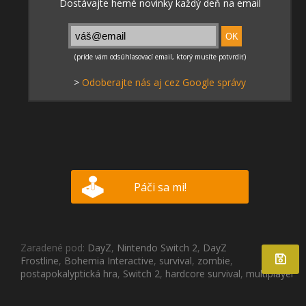
>
Odoberajte nás aj cez Google správy
Páči sa mi!
Zaradené pod:
DayZ
,
Nintendo Switch 2
,
DayZ
Frostline
,
Bohemia Interactive
,
survival
,
zombie
,
postapokalyptická hra
,
Switch 2
,
hardcore survival
,
multiplayer