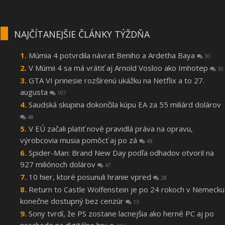
NAJČÍTANEJŠIE ČLÁNKY TÝŽDŇA
Múmia 4 potvrdila návrat Beniho a Ardetha Baya
30
V Múmii 4 sa má vrátiť aj Arnold Vosloo ako Imhotep
30
GTA VI prinesie rozšírenú ukážku na Netflix a to 27.
augusta
107
Saudská skupina dokončila kúpu EA za 55 miliárd dolárov
48
V EÚ začali platiť nové pravidlá práva na opravu,
výrobcovia musia pomôcť aj po zá
49
Spider-Man: Brand New Day podľa odhadov otvoril na
927 miliónoch dolárov
47
10 hier, ktoré posunuli hranie vpred
28
Return to Castle Wolfenstein je po 24 rokoch v Nemecku
konečne dostupný bez cenzúr
13
Sony tvrdí, že PS zostane lacnejšia ako herné PC aj po
prechode na digitálne hry