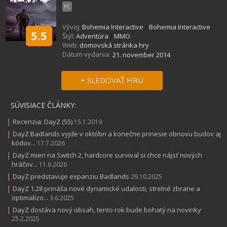
PC
Vývoj:
Bohemia Interactive
/
Bohemia Interactive
5.5
Štýl:
Adventúra
/
MMO
Web:
domovská stránka hry
Dátum vydania:
21. november 2014
+ SLEDOVAŤ HRU
SÚVISIACE ČLÁNKY:
|
Recenzia: DayZ (55)
15.1.2019
|
DayZ Badlands vyjde v októbri a konečne prinesie obnovu budov aj
kódov...
17.7.2026
|
DayZ mieri na Switch 2, hardcore survival si chce nájsť nových
hráčov...
11.6.2026
|
DayZ predstavuje expanziu Badlands
29.10.2025
|
DayZ 1.28 prináša nové dynamické udalosti, strelné zbrane a
optimalizo...
3.6.2025
|
DayZ dostáva nový obsah, tento rok bude bohatý na novinky
25.2.2025