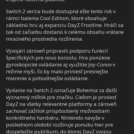
Switch 2 verzia bude dostupná ešte tento rok v
rámci balenia Cool Edition, ktoré obsahuje
základnú hru aj expanziu DayZ Frostline. Hráči sa
tak od začiatku dostanú k celému obsahu vrátane
mrazivého prostredia rozšírenia.
Vývojári zároveň pripravili podporu funkcií
špecifických pre novú konzolu. Hra ponúkne
gyroskopické ovládanie aj využitie Joy-Conov v
režime myši, čo by malo priniesť presnejšie
mierenie a pohodlnejšie ovládanie.
Vydanie na Switch 2 označuje Bohemia za ďalší
významný míľnik pre značku. Cieľom je priniesť
DayZ na všetky relevantné platformy a zároveň
zachovať zážitok prispôsobený možnostiam
konkrétneho hardvéru. Nintendo navyše v
poslednom období rozširuje ponuku hier pre
dospelejšie publikum, do ktorej DayZ svojou