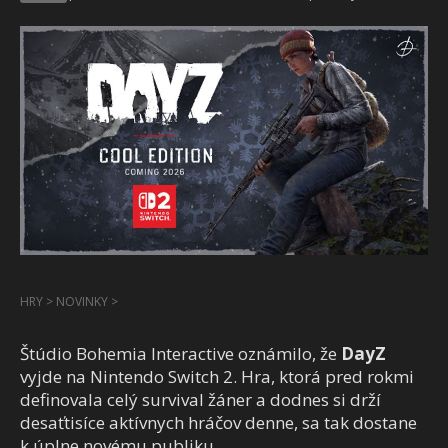
HRY
>
NOVINKY
>
Štúdio Bohemia Interactive oznámilo, že
DayZ
vyjde na Nintendo Switch 2. Hra, ktorá pred rokmi
definovala celý survival žáner a dodnes si drží
desaťtisíce aktívnych hráčov denne, sa tak dostane
k úplne novému publiku.