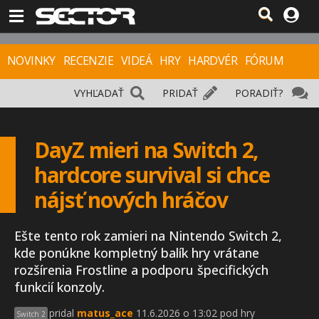
NOVINKY
RECENZIE
VIDEÁ
HRY
HARDVÉR
FÓRUM
VYHĽADAŤ
PRIDAŤ
PORADIŤ?
DayZ mieri na Switch 2,
hardcore survival si chce
nájsť nových hráčov
Ešte tento rok zamieri na Nintendo Switch 2,
kde ponúkne kompletný balík hry vrátane
rozšírenia Frostline a podporu špecifických
funkcií konzoly.
pridal
matus_ace
11.6.2026 o 13:02 pod hry
Switch 2