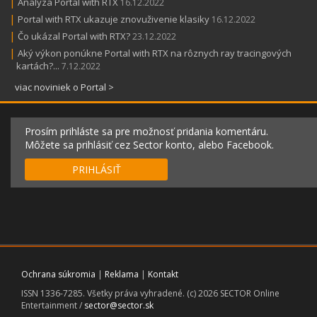
|
Analýza Portal with RTX
16.12.2022
|
Portal with RTX ukazuje znovuživenie klasiky
16.12.2022
|
Čo ukázal Portal with RTX?
23.12.2022
|
Aký výkon ponúkne Portal with RTX na rôznych ray tracingových
kartách?...
7.12.2022
viac noviniek o Portal >
Prosím prihláste sa pre možnosť pridania komentáru.
Môžete sa prihlásiť cez Sector konto, alebo Facebook.
PRIHLÁSIŤ
Ochrana súkromia
|
Reklama
|
Kontakt
ISSN 1336-7285. Všetky práva vyhradené. (c) 2026 SECTOR Online
Entertainment /
sector@sector.sk