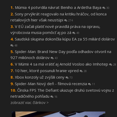
Múmia 4 potvrdila návrat Beniho a Ardetha Baya
30
Sony prvýkrát reagovalo na kritiku hráčov, od konca
retailových hier však neustúpi
274
V EÚ začali platiť nové pravidlá práva na opravu,
výrobcovia musia pomôcť aj po zá
49
Saudská skupina dokončila kúpu EA za 55 miliárd dolárov
48
Spider-Man: Brand New Day podľa odhadov otvoril na
927 miliónoch dolárov
43
V Múmii 4 sa má vrátiť aj Arnold Vosloo ako Imhotep
28
10 hier, ktoré posunuli hranie vpred
28
Xbox konzoly už zvýšili ceny
73
Spider-Man Nový deň - filmová recenzia
11
Čínska FPS The Defiant ukazuje druhú svetovú vojnu z
netradičného pohľadu
16
zobraziť viac článkov >