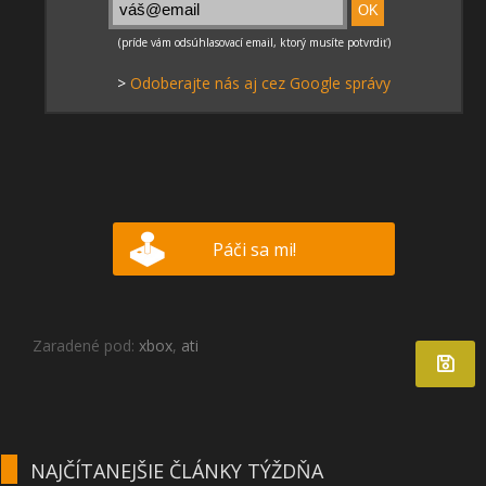
>
Odoberajte nás aj cez Google správy
Páči sa mi!
Zaradené pod:
xbox
,
ati
NAJČÍTANEJŠIE ČLÁNKY TÝŽDŇA