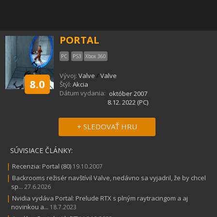
PORTAL
PC
PS3
Xbox 360
Vývoj:
Valve
/
Valve
8.0
Štýl:
Akcia
Dátum vydania:
október 2007
8.12. 2022 (PC)
+ SLEDOVAŤ HRU
SÚVISIACE ČLÁNKY:
|
Recenzia: Portal (80)
19.10.2007
|
Backrooms režisér navštívil Valve, nedávno sa vyjadril, že by chcel
sp...
27.6.2026
|
Nvidia vydáva Portal: Prelude RTX s plným raytracingom a aj
novinkou a...
18.7.2023