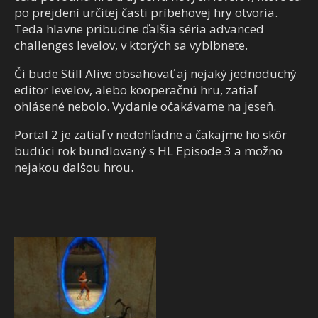
po prejdení určitej časti príbehovej hry otvoria.
Teda hlavne pribudne ďalšia séria advanced
challenges levelov, v ktorých sa vyblbnete.
Či bude Still Alive obsahovať aj nejaký jednoduchý
editor levelov, alebo kooperačnú hru, zatiaľ
ohlásené nebolo. Vydanie očakávame na jeseň.
Portal 2 je zatiaľ v nedohľadne a čakajme ho skôr
budúci rok bundlovaný s HL Episode 3 a možno
nejakou ďalšou hrou.