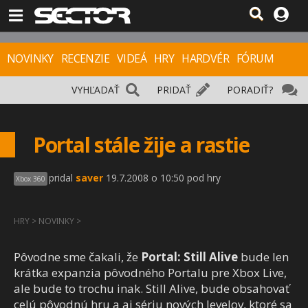
NOVINKY
RECENZIE
VIDEÁ
HRY
HARDVÉR
FÓRUM
VYHĽADAŤ
PRIDAŤ
PORADIŤ?
Portal stále žije a rastie
pridal
saver
19.7.2008 o 10:50 pod hry
Xbox 360
HRY
>
NOVINKY
>
Pôvodne sme čakali, že
Portal: Still Alive
bude len
krátka expanzia pôvodného Portalu pre Xbox Live,
ale bude to trochu inak. Still Alive, bude obsahovať
celú pôvodnú hru a aj sériu nových levelov, ktoré sa