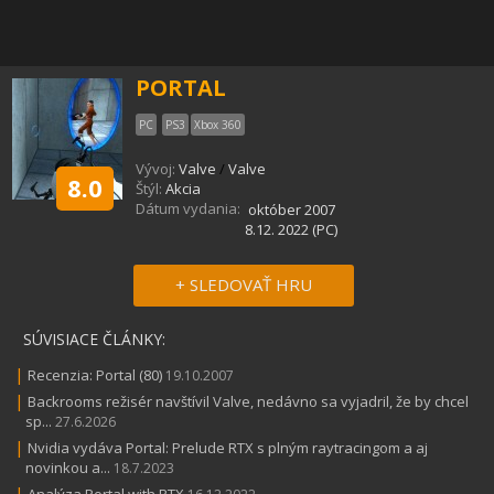
PORTAL
PC
PS3
Xbox 360
Vývoj:
Valve
/
Valve
8.0
Štýl:
Akcia
Dátum vydania:
október 2007
8.12. 2022 (PC)
+ SLEDOVAŤ HRU
SÚVISIACE ČLÁNKY:
|
Recenzia: Portal (80)
19.10.2007
|
Backrooms režisér navštívil Valve, nedávno sa vyjadril, že by chcel
sp...
27.6.2026
|
Nvidia vydáva Portal: Prelude RTX s plným raytracingom a aj
novinkou a...
18.7.2023
|