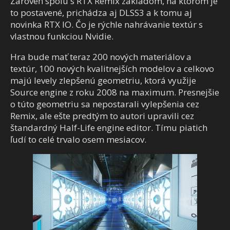
Zároveň spolu s RTX Remix základom, na ktorom je
to postavené, prichádza aj DLSS3 a k tomu aj
novinka RTX IO. Čo je rýchle nahrávanie textúr s
vlastnou funkciou Nvidie.
Hra bude mať teraz 200 nových materiálov a
textúr, 100 nových kvalitnejších modelov a celkovo
majú levely zlepšenú geometriu, ktorá využije
Source engine z roku 2008 na maximum. Presnejšie
o túto geometriu sa nepostarali vylepšenia cez
Remix, ale ešte predtým to autori upravili cez
štandardný Half-Life engine editor. Tímu piatich
ľudí to celé trvalo osem mesiacov.