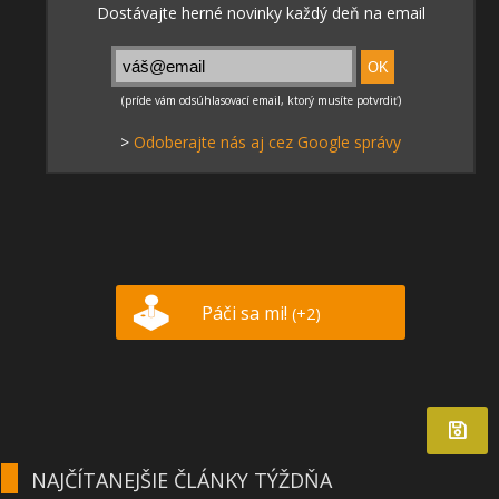
>
Odoberajte nás aj cez Google správy
Páči sa mi!
(+2)
NAJČÍTANEJŠIE ČLÁNKY TÝŽDŇA