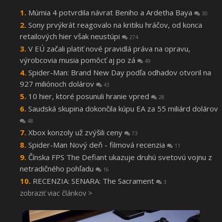
Múmia 4 potvrdila návrat Beniho a Ardetha Baya
30
Sony prvýkrát reagovalo na kritiku hráčov, od konca
retailových hier však neustúpi
274
V EÚ začali platiť nové pravidlá práva na opravu,
výrobcovia musia pomôcť aj po zá
49
Spider-Man: Brand New Day podľa odhadov otvoril na
927 miliónoch dolárov
43
10 hier, ktoré posunuli hranie vpred
28
Saudská skupina dokončila kúpu EA za 55 miliárd dolárov
48
Xbox konzoly už zvýšili ceny
73
Spider-Man Nový deň - filmová recenzia
11
Čínska FPS The Defiant ukazuje druhú svetovú vojnu z
netradičného pohľadu
16
RECENZIA: SENARA: The Sacrament
3
zobraziť viac článkov >