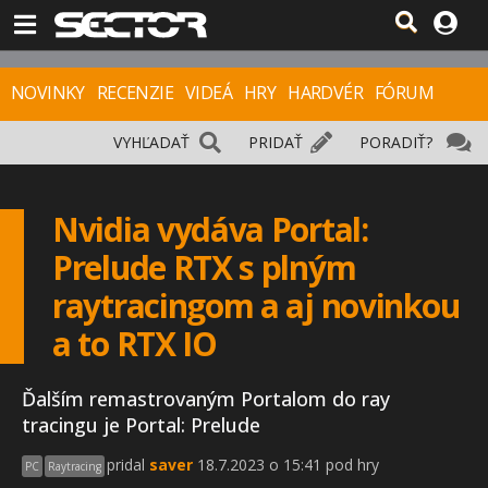
NOVINKY
RECENZIE
VIDEÁ
HRY
HARDVÉR
FÓRUM
VYHĽADAŤ
PRIDAŤ
PORADIŤ?
Nvidia vydáva Portal:
Prelude RTX s plným
raytracingom a aj novinkou
a to RTX IO
Ďalším remastrovaným Portalom do ray
tracingu je Portal: Prelude
pridal
saver
18.7.2023 o 15:41 pod hry
PC
Raytracing