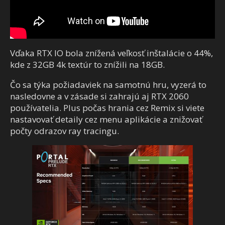
Vďaka RTX IO bola znížená veľkosť inštalácie o 44%,
kde z 32GB 4k textúr to znížili na 18GB.
Čo sa týka požiadaviek na samotnú hru, vyzerá to
nasledovne a v zásade si zahrajú aj RTX 2060
používatelia. Plus počas hrania cez Remix si viete
nastavovať detaily cez menu aplikácie a znižovať
počty odrazov ray tracingu.