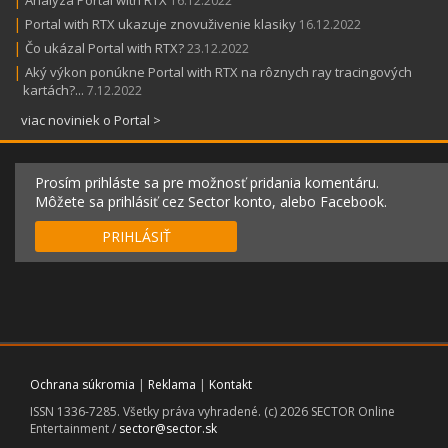
Analýza Portal with RTX
16.12.2022
|
Portal with RTX ukazuje znovuživenie klasiky
16.12.2022
|
Čo ukázal Portal with RTX?
23.12.2022
|
Aký výkon ponúkne Portal with RTX na rôznych ray tracingových
kartách?...
7.12.2022
viac noviniek o Portal >
Prosím prihláste sa pre možnosť pridania komentáru.
Môžete sa prihlásiť cez Sector konto, alebo Facebook.
PRIHLÁSIŤ
Ochrana súkromia
|
Reklama
|
Kontakt
ISSN 1336-7285. Všetky práva vyhradené. (c) 2026 SECTOR Online
Entertainment /
sector@sector.sk