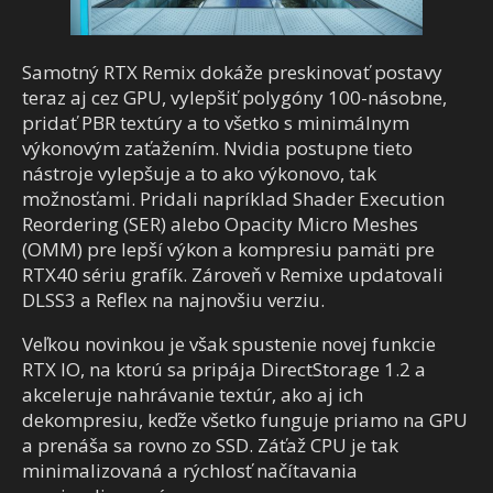
Samotný RTX Remix dokáže preskinovať postavy
teraz aj cez GPU, vylepšiť polygóny 100-násobne,
pridať PBR textúry a to všetko s minimálnym
výkonovým zaťažením. Nvidia postupne tieto
nástroje vylepšuje a to ako výkonovo, tak
možnosťami. Pridali napríklad Shader Execution
Reordering (SER) alebo Opacity Micro Meshes
(OMM) pre lepší výkon a kompresiu pamäti pre
RTX40 sériu grafík. Zároveň v Remixe updatovali
DLSS3 a Reflex na najnovšiu verziu.
Veľkou novinkou je však spustenie novej funkcie
RTX IO, na ktorú sa pripája DirectStorage 1.2 a
akceleruje nahrávanie textúr, ako aj ich
dekompresiu, keďže všetko funguje priamo na GPU
a prenáša sa rovno zo SSD. Záťaž CPU je tak
minimalizovaná a rýchlosť načítavania