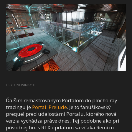
HRY
>
NOVINKY
>
Ďalším remastrovaným Portalom do plného ray
tracingu je
Portal: Prelude
. Je to fanúšikovský
prequel pred udalosťami Portalu, ktorého nová
verzia vychádza práve dnes. Tej podobne ako pri
pôvodnej hre s RTX updatom sa vďaka Remixu