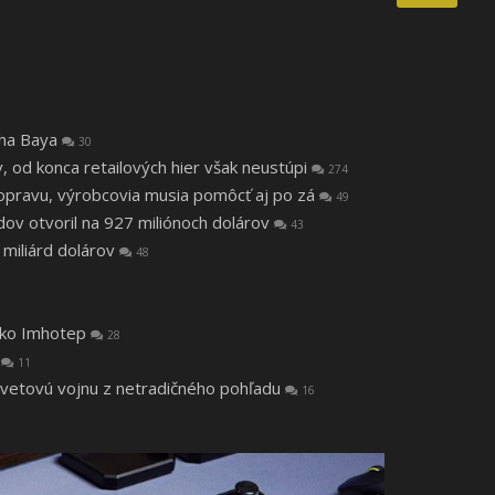
tha Baya
30
v, od konca retailových hier však neustúpi
274
a opravu, výrobcovia musia pomôcť aj po zá
49
v otvoril na 927 miliónoch dolárov
43
 miliárd dolárov
48
 ako Imhotep
28
a
11
svetovú vojnu z netradičného pohľadu
16