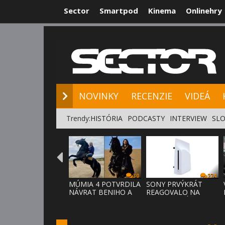
Sector
Smartpod
Kinema
Onlinehry
NOVINKY
RE
NOVINKY
RECENZIE
VIDEÁ
Trendy:
HISTÓRIA
PODCASTY
INTERVIEW
SLO
30
274
MÚMIA 4 POTVRDILA
SONY PRVÝKRÁT
NÁVRAT BENIHO A
REAGOVALO NA
ARDETHA
KRITIKU HRÁČOV,