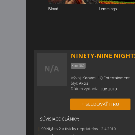
NINETY-NINE NIGHT
Xbox 360
Vývoj:
Konami
/
Q Entertainment
Štýl:
Akcia
Dátum vydania:
jún 2010
+ SLEDOVAŤ HRU
SÚVISIACE ČLÁNKY:
|
99 Nights 2 a tisícky nepriateľov
12.4.2010