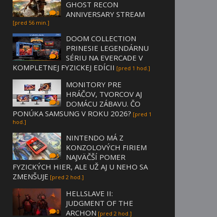
GHOST RECON
ANNIVERSARY STREAM
0
[pred 56 min.]
DOOM COLLECTION
PRINESIE LEGENDÁRNU
SÉRIU NA EVERCADE V
3
KOMPLETNEJ FYZICKEJ EDÍCII
[pred 1 hod.]
MONITORY PRE
HRÁČOV, TVORCOV AJ
DOMÁCU ZÁBAVU. ČO
0
PONÚKA SAMSUNG V ROKU 2026?
[pred 1
hod.]
NINTENDO MÁ Z
KONZOLOVÝCH FIRIEM
NAJVÄČŠÍ POMER
5
FYZICKÝCH HIER, ALE UŽ AJ U NEHO SA
ZMENŠUJE
[pred 2 hod.]
HELLSLAVE II:
JUDGMENT OF THE
ARCHON
0
[pred 2 hod.]