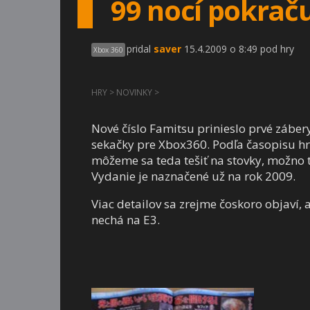
99 nocí pokrač
pridal
saver
15.4.2009 o 8:49 pod hry
Xbox 360
HRY
>
NOVINKY
>
Nové číslo Famitsu prinieslo prvé záber
sekačky pre Xbox360. Podľa časopisu hr
môžeme sa teda tešiť na stovky, možno t
Vydanie je naznačené už na rok 2009.
Viac detailov sa zrejme čoskoro objaví, 
nechá na E3.