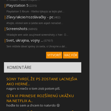
|
Playstation 5
(2235)
Playstation 5 fórum - Všetko týkajúc sa tejto plat...
|
Zľavy/akcie/rozdávačky - pc
(402)
Ahojte, všimol som si (alebo som aspoň nenašiel...
|
Screenshots
(66965)
Vkladajte sem vaše zaujímavé screenshoty z hier. O...
|
Svet, ukrajina, vojny ...
(57107)
Sem môžete dávať správy zo sveta, o Ukrajine a ďal...
VYTVORIŤ
VIAC FÓR
KOMENTÁRE
SONY TVRDÍ, ŽE PS ZOSTANE LACNEJŠIA
AKO HERNÉ...
najprv si niečo o tom zisti potom píš.
GTA VI PRINESIE ROZŠÍRENÚ UKÁŽKU
NA NETFLIX A...
hoďte to sem a chcem to natvrdo 😝