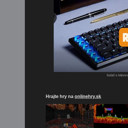
Súťaž o kláve