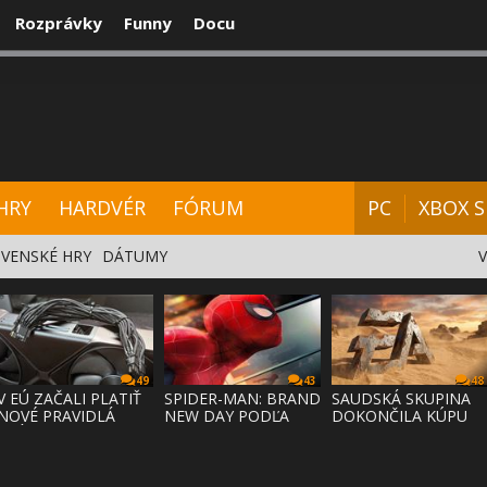
Rozprávky
Funny
Docu
CENZIE
VIDEÁ
HARDVÉR
FÓRUM
HRY
HARDVÉR
FÓRUM
PC
XBOX S
VENSKÉ HRY
DÁTUMY
49
43
48
V EÚ ZAČALI PLATIŤ
SPIDER-MAN: BRAND
SAUDSKÁ SKUPINA
NOVÉ PRAVIDLÁ
NEW DAY PODĽA
DOKONČILA KÚPU
PRÁVA NA
ODHADOV OT
EA ZA 55 MI