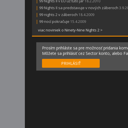
|
99 Nights II v EU už túto jar
18.2.2010
|
99 Nights II sa predstavuje v nových záberoch
3.9.2
|
99 nights 2 v záberoch
18.4.2009
|
99 nocí pokračuje
15.4.2009
viac noviniek o Ninety-Nine Nights 2 >
Prosím prihláste sa pre možnosť pridania kom
Môžete sa prihlásiť cez Sector konto, alebo F
PRIHLÁSIŤ