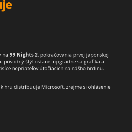
uje
y na
99 Nights 2
, pokračovania prvej japonskej
e pôvodný štýl ostane, upgradne sa grafika a
isíce nepriateľov útočiacich na nášho hrdinu.
ak hru distribuuje Microsoft, zrejme si ohlásenie