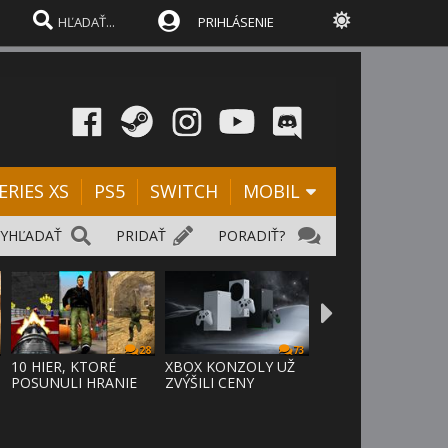
PRIHLÁSENIE
ERIES XS
PS5
SWITCH
MOBIL
VYHĽADAŤ
PRIDAŤ
PORADIŤ?
28
73
10 HIER, KTORÉ
XBOX KONZOLY UŽ
POSUNULI HRANIE
ZVÝŠILI CENY
VPRED