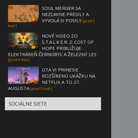
SOUL MERGER SA
NEZĽAKNE PRESILY A
VYVOLÁ SI POSILY
0
[pred 3
hod.]
NOVÉ VIDEO ZO
S.T.A.L.K.E.R. 2: COST OF
HOPE PRIBLIŽUJE
7
ELEKTRÁREŇ ČERNOBYĽ A ŽELEZNÝ LES
[pred 3 hod.]
GTA VI PRINESIE
ROZŠÍRENÚ UKÁŽKU NA
NETFLIX A TO 27.
69
AUGUSTA
[pred 3 hod.]
SOCIÁLNE SIETE