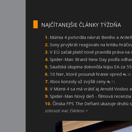
NAJČÍTANEJŠIE ČLÁNKY TÝŽDŇA
Múmia 4 potvrdila návrat Beniho a Arde
Sony prvýkrát reagovalo na kritiku hráčo
V EÚ začali platiť nové pravidlá práva n
Spider-Man: Brand New Day podľa odhado
Saudská skupina dokončila kúpu EA za 55
10 hier, ktoré posunuli hranie vpred
28
Xbox konzoly už zvýšili ceny
73
V Múmii 4 sa má vrátiť aj Arnold Vosloo
Spider-Man Nový deň - filmová recenzi
Čínska FPS The Defiant ukazuje druhú 
zobraziť viac článkov >