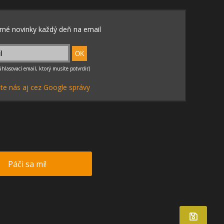
te nás aj cez Google správy
Páči sa mi!