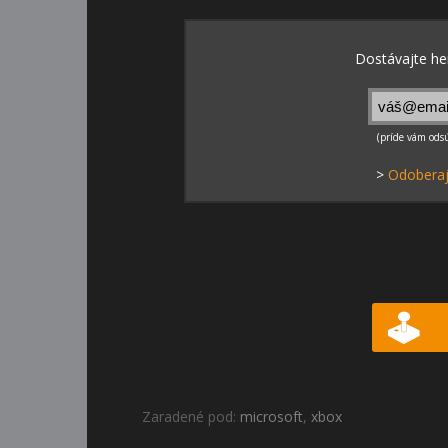
>
Odoberaj
Zaradené pod:
microsoft
,
xbox