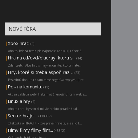
NOVÉ FÓRA
|
Xbox hraci
(4)
Ahojte, kde sa teraz pls najnovsie zdruzuju Xbox S...
|
Hra na cd/dvd/blueray, ktoru s...
(14)
Zdar vsetci. Aku hru si najviac cenite, ktoru mate...
|
Hry, ktoré si treba aspoň raz ...
(23)
Poslednú dobu tu čítam samé negatíva ovplyvňujúce ...
|
Pc - na komunitu
(11)
Ako sa zakladá web? Treba mať živnosť? Chcem web s...
|
Linux a hry
(4)
Ahojte chcel by som ci mi vie niekto poradiť čítal...
|
Sector hraje ...
(130337)
:diskoška o HRACH, ktore prave hravate, ale aj o t...
|
Filmy filmy filmy film...
(48842)
O filmoch. Hádam chápete....