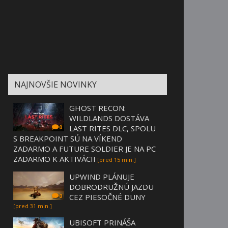
NAJNOVŠIE NOVINKY
GHOST RECON:
WILDLANDS DOSTÁVA
LAST RITES DLC, SPOLU
0
S BREAKPOINT SÚ NA VÍKEND
ZADARMO A FUTURE SOLDIER JE NA PC
ZADARMO K AKTIVÁCII
[pred 15 min.]
UPWIND PLÁNUJE
DOBRODRUŽNÚ JAZDU
CEZ PIESOČNÉ DUNY
0
[pred 31 min.]
UBISOFT PRINÁŠA