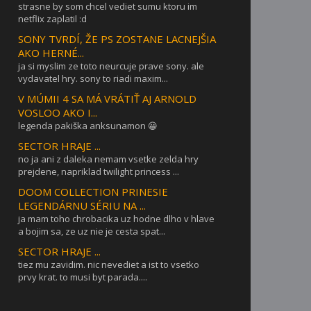
strasne by som chcel vediet sumu ktoru im
netflix zaplatil :d
SONY TVRDÍ, ŽE PS ZOSTANE LACNEJŠIA
AKO HERNÉ...
ja si myslim ze toto neurcuje prave sony. ale
vydavatel hry. sony to riadi maxim...
V MÚMII 4 SA MÁ VRÁTIŤ AJ ARNOLD
VOSLOO AKO I...
legenda pakiška anksunamon 😀
SECTOR HRAJE ...
no ja ani z daleka nemam vsetke zelda hry
prejdene, napriklad twilight princess ...
DOOM COLLECTION PRINESIE
LEGENDÁRNU SÉRIU NA ...
ja mam toho chrobacika uz hodne dlho v hlave
a bojim sa, ze uz nie je cesta spat...
SECTOR HRAJE ...
tiez mu zavidim. nic nevediet a ist to vsetko
prvy krat. to musi byt parada....