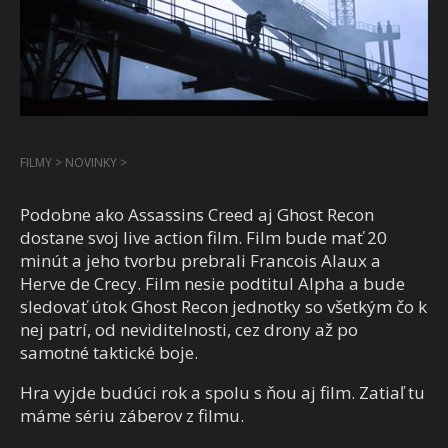
FILMY
>
NOVINKY
>
Podobne ako Assassins Creed aj Ghost Recon
dostane svoj live action film. Film bude mať 20
minút a jeho tvorbu prebrali Francois Alaux a
Herve de Crecy. Film nesie podtitul Alpha a bude
sledovať útok Ghost Recon jednotky so všetkým čo k
nej patrí, od neviditelnosti, cez drony až po
samotné taktické boje.
Hra vyjde budúci rok a spolu s ňou aj film. Zatiaľ tu
máme sériu záberov z filmu.