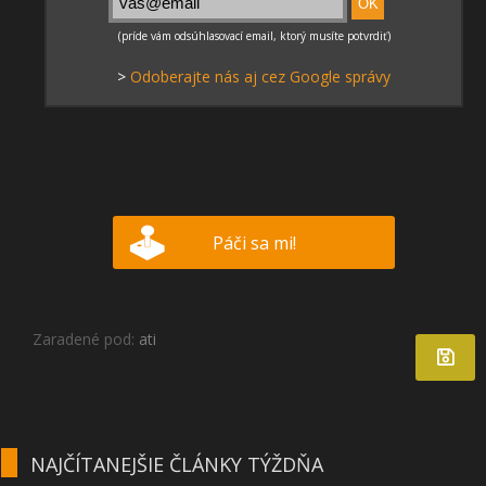
>
Odoberajte nás aj cez Google správy
Páči sa mi!
Zaradené pod:
ati
NAJČÍTANEJŠIE ČLÁNKY TÝŽDŇA