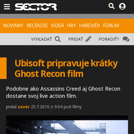
NOVINKY
RECENZIE
VIDEÁ
HRY
HARDVÉR
FÓRUM
VYHĽADAŤ
PRIDAŤ
PORADIŤ?
Ubisoft pripravuje krátky
Ghost Recon film
Podobne ako Assassins Creed aj Ghost Recon
dostane svoj live action film.
pridal
saver
25.7.2010 o 9:04 pod filmy