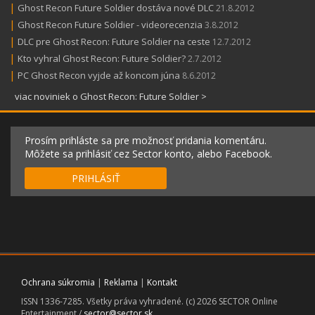
|
Ghost Recon Future Soldier dostáva nové DLC
21.8.2012
|
Ghost Recon Future Soldier - videorecenzia
3.8.2012
|
DLC pre Ghost Recon: Future Soldier na ceste
12.7.2012
|
Kto vyhral Ghost Recon: Future Soldier?
2.7.2012
|
PC Ghost Recon vyjde až koncom júna
8.6.2012
viac noviniek o Ghost Recon: Future Soldier >
Prosím prihláste sa pre možnosť pridania komentáru.
Môžete sa prihlásiť cez Sector konto, alebo Facebook.
PRIHLÁSIŤ
Ochrana súkromia
|
Reklama
|
Kontakt
ISSN 1336-7285. Všetky práva vyhradené. (c) 2026 SECTOR Online
Entertainment /
sector@sector.sk