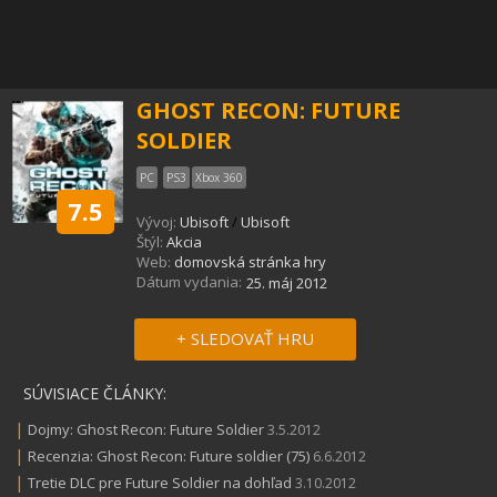
GHOST RECON: FUTURE
SOLDIER
PC
PS3
Xbox 360
7.5
Vývoj:
Ubisoft
/
Ubisoft
Štýl:
Akcia
Web:
domovská stránka hry
Dátum vydania:
25. máj 2012
+ SLEDOVAŤ HRU
SÚVISIACE ČLÁNKY:
|
Dojmy: Ghost Recon: Future Soldier
3.5.2012
|
Recenzia: Ghost Recon: Future soldier (75)
6.6.2012
|
Tretie DLC pre Future Soldier na dohľad
3.10.2012