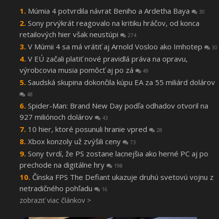
Múmia 4 potvrdila návrat Beniho a Ardetha Baya
30
Sony prvýkrát reagovalo na kritiku hráčov, od konca
retailových hier však neustúpi
274
V Múmii 4 sa má vrátiť aj Arnold Vosloo ako Imhotep
30
V EÚ začali platiť nové pravidlá práva na opravu,
výrobcovia musia pomôcť aj po zá
49
Saudská skupina dokončila kúpu EA za 55 miliárd dolárov
48
Spider-Man: Brand New Day podľa odhadov otvoril na
927 miliónoch dolárov
43
10 hier, ktoré posunuli hranie vpred
28
Xbox konzoly už zvýšili ceny
73
Sony tvrdí, že PS zostane lacnejšia ako herné PC aj po
prechode na digitálne hry
198
Čínska FPS The Defiant ukazuje druhú svetovú vojnu z
netradičného pohľadu
16
zobraziť viac článkov >