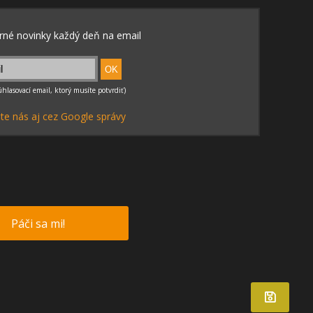
te nás aj cez Google správy
Páči sa mi!