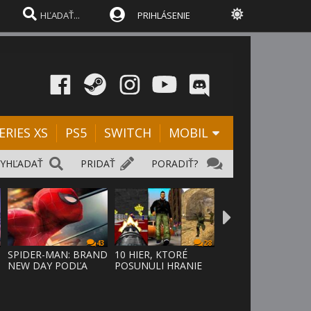
PRIHLÁSENIE
ERIES XS
PS5
SWITCH
MOBIL
VYHĽADAŤ
PRIDAŤ
PORADIŤ?
43
28
SPIDER-MAN: BRAND
10 HIER, KTORÉ
NEW DAY PODĽA
POSUNULI HRANIE
ODHADOV OT
VPRED