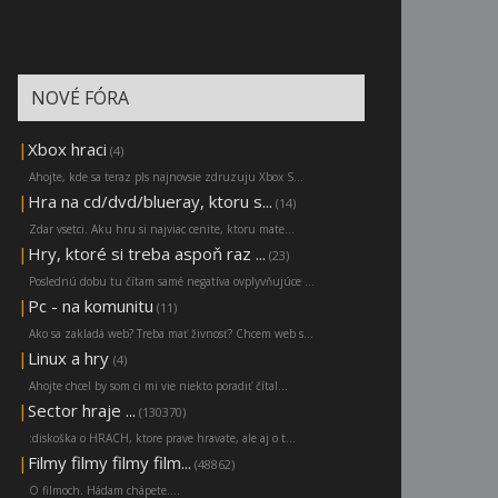
NOVÉ FÓRA
|
Xbox hraci
(4)
Ahojte, kde sa teraz pls najnovsie zdruzuju Xbox S...
|
Hra na cd/dvd/blueray, ktoru s...
(14)
Zdar vsetci. Aku hru si najviac cenite, ktoru mate...
|
Hry, ktoré si treba aspoň raz ...
(23)
Poslednú dobu tu čítam samé negatíva ovplyvňujúce ...
|
Pc - na komunitu
(11)
Ako sa zakladá web? Treba mať živnosť? Chcem web s...
|
Linux a hry
(4)
Ahojte chcel by som ci mi vie niekto poradiť čítal...
|
Sector hraje ...
(130370)
:diskoška o HRACH, ktore prave hravate, ale aj o t...
|
Filmy filmy filmy film...
(48862)
O filmoch. Hádam chápete....