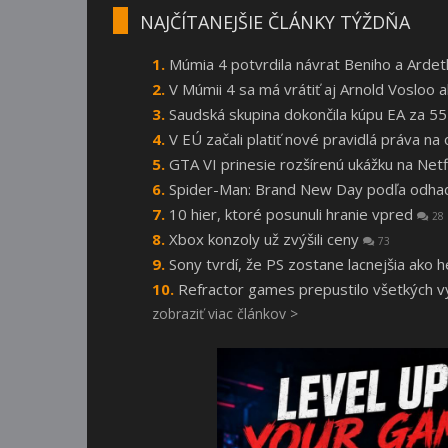
NAJČÍTANEJŠIE ČLÁNKY TÝŽDŇA
Múmia 4 potvrdila návrat Beniho a Arde
V Múmii 4 sa má vrátiť aj Arnold Vosloo
Saudská skupina dokončila kúpu EA za 55
V EÚ začali platiť nové pravidlá práva n
GTA VI prinesie rozšírenú ukážku na Netf
Spider-Man: Brand New Day podľa odhado
10 hier, ktoré posunuli hranie vpred
28
Xbox konzoly už zvýšili ceny
73
Sony tvrdí, že PS zostane lacnejšia ako 
Refractor games prepustilo všetkých vý
zobraziť viac článkov >