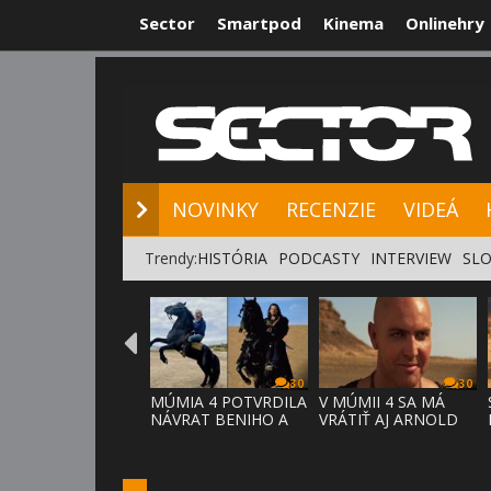
Sector
Smartpod
Kinema
Onlinehry
NOVINKY
RE
NOVINKY
RECENZIE
VIDEÁ
Trendy:
HISTÓRIA
PODCASTY
INTERVIEW
SLO
30
30
MÚMIA 4 POTVRDILA
V MÚMII 4 SA MÁ
NÁVRAT BENIHO A
VRÁTIŤ AJ ARNOLD
ARDETHA
VOSLOO AK