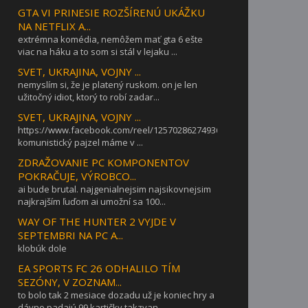
GTA VI PRINESIE ROZŠÍRENÚ UKÁŽKU
NA NETFLIX A...
extrémna komédia, nemôžem mať gta 6 ešte
viac na háku a to som si stál v lejaku ...
SVET, UKRAJINA, VOJNY ...
nemyslím si, že je platený ruskom. on je len
užitočný idiot, ktorý to robí zadar...
SVET, UKRAJINA, VOJNY ...
https://www.facebook.com/reel/1257028627493642takýto
komunistický pajzel máme v ...
ZDRAŽOVANIE PC KOMPONENTOV
POKRAČUJE, VÝROBCO...
ai bude brutal. najgenialnejsim najsikovnejsim
najkrajším ľuďom ai umožní sa 100...
WAY OF THE HUNTER 2 VYJDE V
SEPTEMBRI NA PC A...
klobúk dole
EA SPORTS FC 26 ODHALILO TÍM
SEZÓNY, V ZOZNAM...
to bolo tak 2 mesiace dozadu už je koniec hry a
dávno padajú 99 kartičky takzvan...