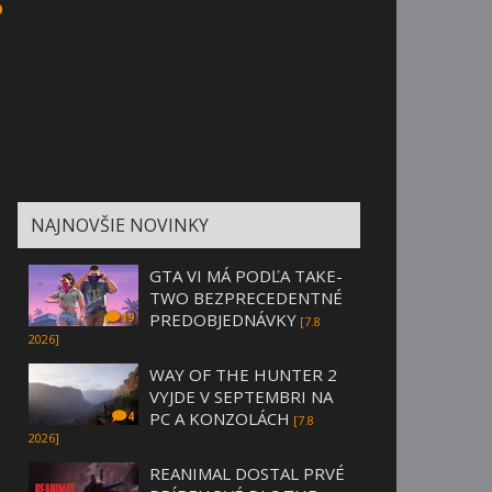
?
NAJNOVŠIE NOVINKY
GTA VI MÁ PODĽA TAKE-
TWO BEZPRECEDENTNÉ
PREDOBJEDNÁVKY
19
[7.8
2026]
WAY OF THE HUNTER 2
VYJDE V SEPTEMBRI NA
PC A KONZOLÁCH
4
[7.8
2026]
REANIMAL DOSTAL PRVÉ