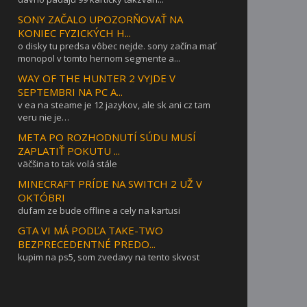
SONY ZAČALO UPOZORŇOVAŤ NA
KONIEC FYZICKÝCH H...
o disky tu predsa vôbec nejde. sony začína mať
monopol v tomto hernom segmente a...
WAY OF THE HUNTER 2 VYJDE V
SEPTEMBRI NA PC A...
v ea na steame je 12 jazykov, ale sk ani cz tam
veru nie je…
META PO ROZHODNUTÍ SÚDU MUSÍ
ZAPLATIŤ POKUTU ...
väčšina to tak volá stále
MINECRAFT PRÍDE NA SWITCH 2 UŽ V
OKTÓBRI
dufam ze bude offline a cely na kartusi
GTA VI MÁ PODĽA TAKE-TWO
BEZPRECEDENTNÉ PREDO...
kupim na ps5, som zvedavy na tento skvost