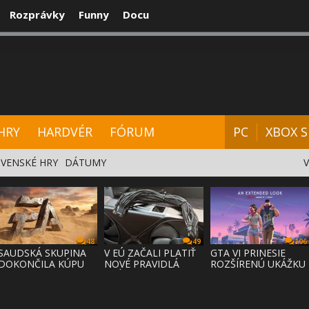
Rozprávky
Funny
Docu
CENZIE
VIDEÁ
HARDVÉR
FÓRUM
HRY
HARDVÉR
FÓRUM
PC
XBOX S
VENSKÉ HRY
DÁTUMY
48
49
106
SAUDSKÁ SKUPINA
V EÚ ZAČALI PLATIŤ
GTA VI PRINESIE
DOKONČILA KÚPU
NOVÉ PRAVIDLÁ
ROZŠÍRENÚ UKÁŽKU
EA ZA 55 MI
PRÁVA NA
NA NETFLI