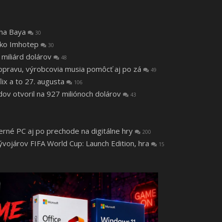
tha Baya
30
 ako Imhotep
30
 miliárd dolárov
48
a opravu, výrobcovia musia pomôcť aj po zá
49
lix a to 27. augusta
106
v otvoril na 927 miliónoch dolárov
43
herné PC aj po prechode na digitálne hry
200
vojárov FIFA World Cup: Launch Edition, hra
15