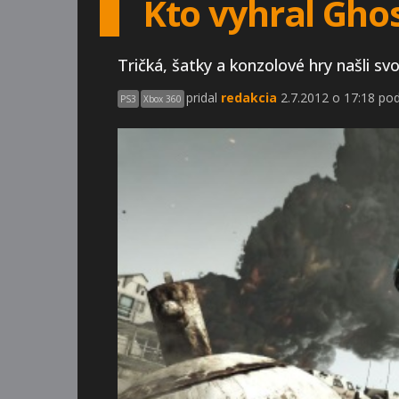
Kto vyhral Ghos
Tričká, šatky a konzolové hry našli svo
pridal
redakcia
2.7.2012 o 17:18 pod
PS3
Xbox 360