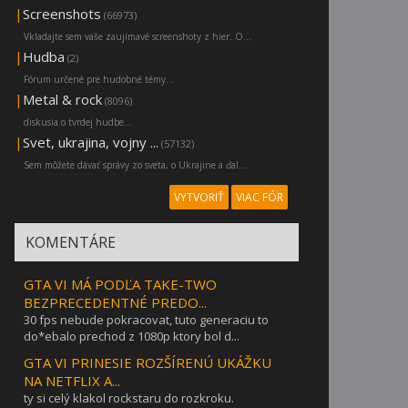
|
Screenshots
(66973)
Vkladajte sem vaše zaujímavé screenshoty z hier. O...
|
Hudba
(2)
Fórum určené pre hudobné témy...
|
Metal & rock
(8096)
diskusia o tvrdej hudbe...
|
Svet, ukrajina, vojny ...
(57132)
Sem môžete dávať správy zo sveta, o Ukrajine a ďal...
VYTVORIŤ
VIAC FÓR
KOMENTÁRE
GTA VI MÁ PODĽA TAKE-TWO
BEZPRECEDENTNÉ PREDO...
30 fps nebude pokracovat, tuto generaciu to
do*ebalo prechod z 1080p ktory bol d...
GTA VI PRINESIE ROZŠÍRENÚ UKÁŽKU
NA NETFLIX A...
ty si celý klakol rockstaru do rozkroku.