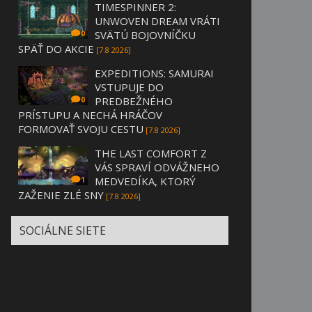
TIMESPINNER 2:
UNWOVEN DREAM VRÁTI
SVÄTÚ BOJOVNÍČKU
0
SPÄŤ DO AKCIE
[7.8 2026]
EXPEDITIONS: SAMURAI
VSTUPUJE DO
PREDBEŽNÉHO
0
PRÍSTUPU A NECHÁ HRÁČOV
FORMOVAŤ SVOJU CESTU
[7.8 2026]
THE LAST COMFORT Z
VÁS SPRAVÍ ODVÁŽNEHO
MEDVEDÍKA, KTORÝ
1
ZAŽENIE ZLÉ SNY
[7.8 2026]
SOCIÁLNE SIETE