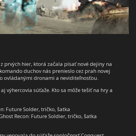
z prvých hier, ktorá začala písať nové dejiny na
 komando duchov nás prenieslo cez prah novej
vo ovládanými dronami a neviditeľnosťou.
 výhercovia súťaže. Kto sa môže tešiť na hry a
: Future Solder, tričko, šatka
host Recon: Future Soldier, tričko, šatka
y venovala do súťaže spoločnosť Conquest.