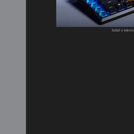
Súťaž o kláve