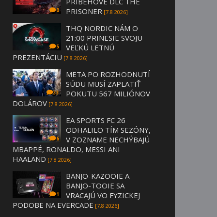
PRÍBEHOVÉ DLC THE
PRISONER
0
[7.8 2026]
THQ NORDIC NÁM O
21:00 PRINESIE SVOJU
VEĽKÚ LETNÚ
5
PREZENTÁCIU
[7.8 2026]
META PO ROZHODNUTÍ
SÚDU MUSÍ ZAPLATIŤ
POKUTU 567 MILIÓNOV
33
DOLÁROV
[7.8 2026]
EA SPORTS FC 26
ODHALILO TÍM SEZÓNY,
V ZOZNAME NECHÝBAJÚ
6
MBAPPÉ, RONALDO, MESSI ANI
HAALAND
[7.8 2026]
BANJO-KAZOOIE A
BANJO-TOOIE SA
VRACAJÚ VO FYZICKEJ
1
PODOBE NA EVERCADE
[7.8 2026]