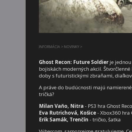
INFORMÁCIA
>
NOVINKY
>
Ghost Recon: Future Soldier
je jednou 
bojiskách moderných akcií. Štvorčlenné
doby s futuristickými zbraňami, diaľko
A práve do budúcnosti majú namierené aj
tričká?
Milan Vaňo, Nitra
- PS3 hra Ghost Recon
Eva Rutrichová, Košice
- Xbox360 hra G
Erik Samák, Trenčín
- tričko, šatka
Výhercom, samozrejme gratulujeme. Cen