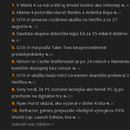
V Múmii 4 sa má vrátiť aj Arnold Vosloo ako Imhotep
30
Múmia 4 potvrdila návrat Beniho a Ardetha Baya
31
GTA VI prinesie rozšírenú ukážku na Netflix a to 27.
augusta
120
Saudská skupina dokončila kúpu EA za 55 miliárd dolárov
48
GTA VI má podľa Take-Two bezprecedentné
predobjednávky
66
Return to Castle Wolfenstein je po 24 rokoch v Nemecku
konečne dostupný bez cenzúr
13
GTA VI ukážku budú môcť streameri okamžite preberať z
Netflixu
87
Sony tvrdí, že PS zostane lacnejšia ako herné PC aj po
prechode na digitálne hry
201
Ryan Hurst ukázal, ako vyzeral v úlohe Krata
25
Refractor games prepustilo všetkých vývojárov FIFA
World Cup: Launch Edition, hra
15
zobraziť viac článkov >