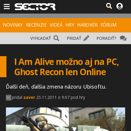
NOVINKY
RECENZIE
VIDEÁ
HRY
HARDVÉR
FÓRUM
VYHĽADAŤ
PRIDAŤ
PORADIŤ?
I Am Alive možno aj na PC,
Ghost Recon len Online
Ďalší deň, ďalšia zmena názoru Ubisoftu.
pridal
saver
25.11.2011 o 9:07 pod hry
PC