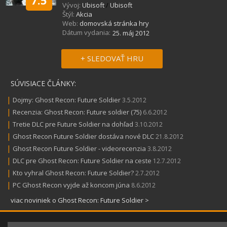
7.5
Vývoj:
Ubisoft
/
Ubisoft
Štýl:
Akcia
Web:
domovská stránka hry
Dátum vydania:
25. máj 2012
+ SLEDOVAŤ HRU
SÚVISIACE ČLÁNKY:
|
Dojmy: Ghost Recon: Future Soldier
3.5.2012
|
Recenzia: Ghost Recon: Future soldier (75)
6.6.2012
|
Tretie DLC pre Future Soldier na dohľad
3.10.2012
|
Ghost Recon Future Soldier dostáva nové DLC
21.8.2012
|
Ghost Recon Future Soldier - videorecenzia
3.8.2012
|
DLC pre Ghost Recon: Future Soldier na ceste
12.7.2012
|
Kto vyhral Ghost Recon: Future Soldier?
2.7.2012
|
PC Ghost Recon vyjde až koncom júna
8.6.2012
viac noviniek o Ghost Recon: Future Soldier >