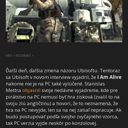
HRY
>
NOVINKY
>
Ďalší deň, ďalšia zmena názoru Ubisoftu. Tentoraz
sa Ubisoft v novom interview vyjadril, že
I Am Alive
nakonie nie je na PC také vylúčené. Stanislas
Mettra
objasnil
svoje nedávne vyjadrenie, kde pre
pirátstvo na PC nemusí byť hra zisková (zvalil to na
svoju zlú angličtinu) a hovorí, že to neznamená, že
hra na PC nevyjde, len sa na nej zatiaľ nepracuje. Ak
budú postupovať podľa svojho zvyčajného vzorca,
tak PC verzia vyjde neskôr po konzolovej.