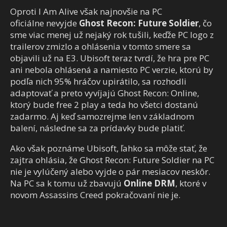
Oproti I Am Alive však najnovšie na PC
oficiálne nevyjde
Ghost Recon: Future Soldier
, čo
sme viac menej už nejaký rok tušili, keďže PC logo z
trailerov zmizlo a ohlásenia v tomto smere sa
objavili už na E3. Ubisoft teraz tvrdí, že hra pre PC
ani nebola ohlásená a namiesto PC verzie, ktorú by
podľa nich 95% hráčov upirátilo, sa rozhodli
adaptovať a preto vyvíjajú Ghost Recon: Online,
ktorý bude free 2 play a teda ho všetci dostanú
zadarmo. Aj keď samozrejme len v základnom
balení, následne sa za prídavky bude platiť.
Ako však poznáme Ubisoft, ľahko sa môže stať, že
zajtra ohlásia, že Ghost Recon: Future Soldier na PC
nie je vylúčený alebo vyjde o pár mesiacov neskôr.
Na PC sa k tomu už zbavujú
Online DRM
, ktoré v
novom Assassins Creed pokračovaní nie je.