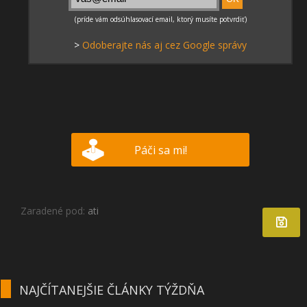
>
Odoberajte nás aj cez Google správy
Páči sa mi!
Zaradené pod:
ati
NAJČÍTANEJŠIE ČLÁNKY TÝŽDŇA