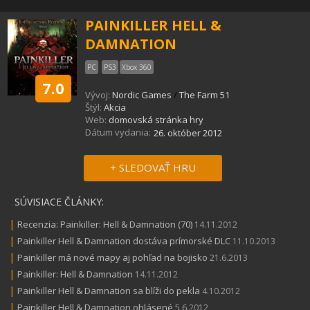
PAINKILLER HELL &
DAMNATION
PC
PS3
Xbox 360
7.0
Vývoj:
Nordic Games
/
The Farm 51
Štýl:
Akcia
Web:
domovská stránka hry
Dátum vydania:
26. október 2012
+ SLEDOVAŤ HRU
SÚVISIACE ČLÁNKY:
|
Recenzia: Painkiller: Hell & Damnation (70)
14.11.2012
|
Painkiller Hell & Damnation dostáva prímorské DLC
11.10.2013
|
Painkiller má nové mapy aj pohľad na bojisko
21.6.2013
|
Painkiller: Hell & Damnation
14.11.2012
|
Painkiller Hell & Damnation sa blíži do pekla
4.10.2012
|
Painkiller Hell & Damnation ohlásené
5.6.2012