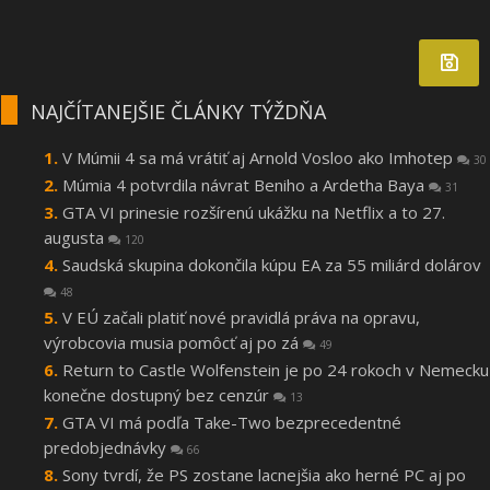
NAJČÍTANEJŠIE ČLÁNKY TÝŽDŇA
V Múmii 4 sa má vrátiť aj Arnold Vosloo ako Imhotep
30
Múmia 4 potvrdila návrat Beniho a Ardetha Baya
31
GTA VI prinesie rozšírenú ukážku na Netflix a to 27.
augusta
120
Saudská skupina dokončila kúpu EA za 55 miliárd dolárov
48
V EÚ začali platiť nové pravidlá práva na opravu,
výrobcovia musia pomôcť aj po zá
49
Return to Castle Wolfenstein je po 24 rokoch v Nemecku
konečne dostupný bez cenzúr
13
GTA VI má podľa Take-Two bezprecedentné
predobjednávky
66
Sony tvrdí, že PS zostane lacnejšia ako herné PC aj po