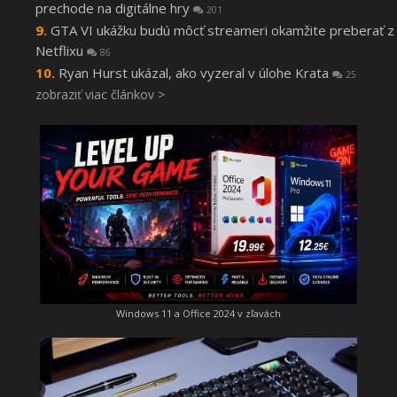
prechode na digitálne hry
201
GTA VI ukážku budú môcť streameri okamžite preberať z
Netflixu
86
Ryan Hurst ukázal, ako vyzeral v úlohe Krata
25
zobraziť viac článkov >
Windows 11 a Office 2024 v zľavách