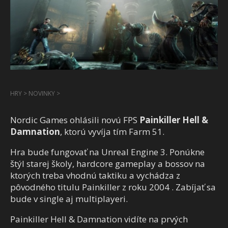
HRY
>
NOVINKY
>
Nordic Games ohlásili novú FPS
Painkiller Hell &
Damnation
, ktorú vyvíja tím Farm 51.
Hra bude fungovať na Unreal Engine 3. Ponúkne
štýl starej školy, hardcore gameplay a bossov na
ktorých treba vhodnú taktiku a vychádza z
pôvodného titulu Painkiller z roku 2004 . Zabíjať sa
bude v single aj multiplayeri.
Painkiller Hell & Damnation vidíte na prvých