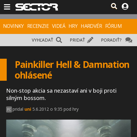
NOVINKY
RECENZIE
VIDEÁ
HRY
HARDVÉR
FÓRUM
VYHĽADAŤ
PRIDAŤ
PORADIŤ?
Painkiller Hell & Damnation
ohlásené
Non-stop akcia sa nezastaví ani v boji proti
silným bossom.
pridal
uni
5.6.2012 o 9:35 pod hry
PC