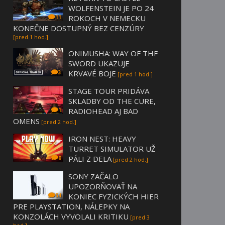
WOLFENSTEIN JE PO 24
ROKOCH V NEMECKU
11
KONEČNE DOSTUPNÝ BEZ CENZÚRY
[pred 1 hod.]
ONIMUSHA: WAY OF THE
SWORD UKAZUJE
KRVAVÉ BOJE
3
[pred 1 hod.]
STAGE TOUR PRIDÁVA
SKLADBY OD THE CURE,
RADIOHEAD AJ BAD
1
OMENS
[pred 2 hod.]
IRON NEST: HEAVY
TURRET SIMULATOR UŽ
PÁLI Z DELA
0
[pred 2 hod.]
SONY ZAČALO
UPOZORŇOVAŤ NA
KONIEC FYZICKÝCH HIER
54
PRE PLAYSTATION, NÁLEPKY NA
KONZOLÁCH VYVOLALI KRITIKU
[pred 3