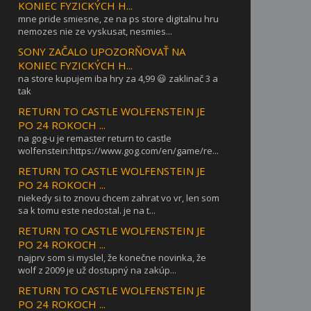
KONIEC FYZICKÝCH H...
mne pride smiesne, ze na ps store digitalnu hru
nemozes nie ze vyskusat, nesmies...
SONY ZAČALO UPOZORŇOVAŤ NA
KONIEC FYZICKÝCH H...
na store kupujem iba hry za 4,99 😃 zaklinač 3 a
tak
RETURN TO CASTLE WOLFENSTEIN JE
PO 24 ROKOCH ...
na gog-u je remaster return to castle
wolfenstein:https://www.gog.com/en/game/re...
RETURN TO CASTLE WOLFENSTEIN JE
PO 24 ROKOCH ...
niekedy si to znovu chcem zahrat vo vr, len som
sa k tomu este nedostal. je na t...
RETURN TO CASTLE WOLFENSTEIN JE
PO 24 ROKOCH ...
najprv som si myslel, že konečne novinka, že
wolf z 2009 je už dostupný na zakúp...
RETURN TO CASTLE WOLFENSTEIN JE
PO 24 ROKOCH ...