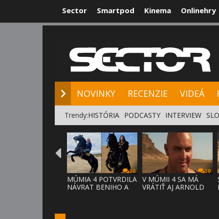
Sector
Smartpod
Kinema
Onlinehry
NOVINKY
RE
NOVINKY
RECENZIE
VIDEÁ
Trendy:
HISTÓRIA
PODCASTY
INTERVIEW
SLO
30
30
MÚMIA 4 POTVRDILA
V MÚMII 4 SA MÁ
NÁVRAT BENIHO A
VRÁTIŤ AJ ARNOLD
ARDETHA
VOSLOO AK