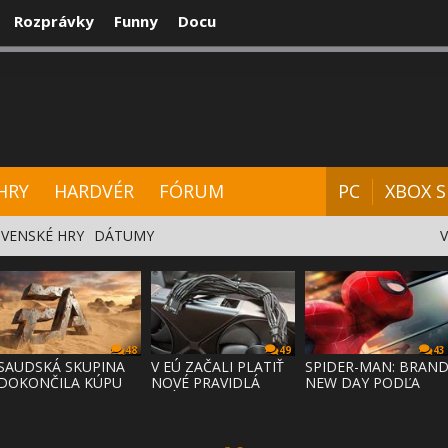
Rozprávky
Funny
Docu
CENZIE
VIDEÁ
HARDVÉR
FÓRUM
HRY
HARDVÉR
FÓRUM
PC
XBOX S
VENSKÉ HRY
DÁTUMY
48
49
43
SAUDSKÁ SKUPINA
V EÚ ZAČALI PLATIŤ
SPIDER-MAN: BRAN
DOKONČILA KÚPU
NOVÉ PRAVIDLÁ
NEW DAY PODĽA
EA ZA 55 MI
PRÁVA NA
ODHADOV OT