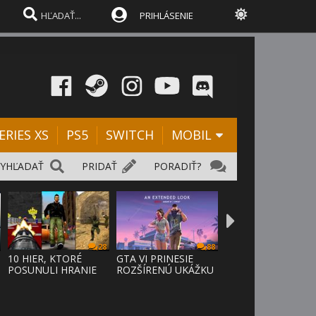
PRIHLÁSENIE
ERIES XS
PS5
SWITCH
MOBIL
VYHĽADAŤ
PRIDAŤ
PORADIŤ?
28
88
D
10 HIER, KTORÉ
GTA VI PRINESIE
POSUNULI HRANIE
ROZŠÍRENÚ UKÁŽKU
VPRED
NA NETFLI