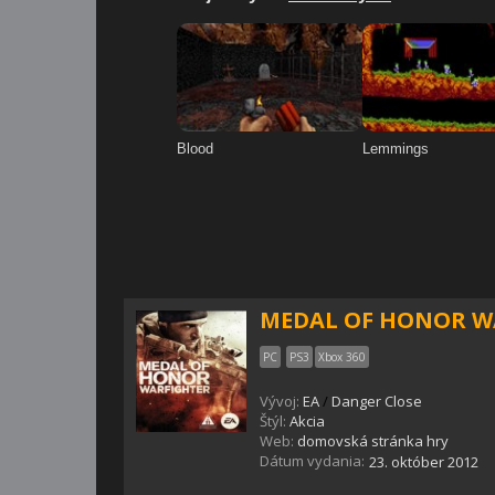
MEDAL OF HONOR W
PC
PS3
Xbox 360
Vývoj:
EA
/
Danger Close
Štýl:
Akcia
Web:
domovská stránka hry
Dátum vydania:
23. október 2012