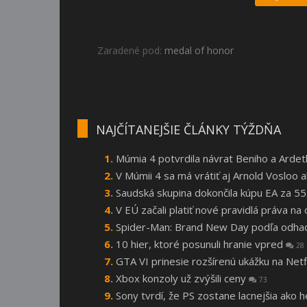
Zaradené pod:
medal of honor
NAJČÍTANEJŠIE ČLÁNKY TÝŽDŇA
Múmia 4 potvrdila návrat Beniho a Arde
V Múmii 4 sa má vrátiť aj Arnold Vosloo
Saudská skupina dokončila kúpu EA za 55
V EÚ začali platiť nové pravidlá práva n
Spider-Man: Brand New Day podľa odhado
10 hier, ktoré posunuli hranie vpred
28
GTA VI prinesie rozšírenú ukážku na Netf
Xbox konzoly už zvýšili ceny
73
Sony tvrdí, že PS zostane lacnejšia ako 