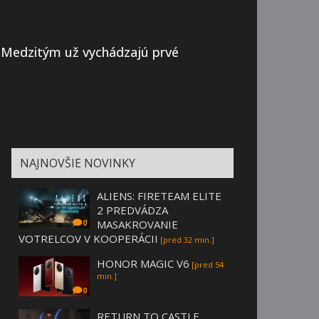
. Medzitým už vychádzajú prvé
NAJNOVŠIE NOVINKY
ALIENS: FIRETEAM ELITE
2 PREDVÁDZA
MASAKROVANIE
0
VOTRELCOV V KOOPERÁCII
[pred 32 min.]
HONOR MAGIC V6
[pred 54
min.]
0
RETURN TO CASTLE