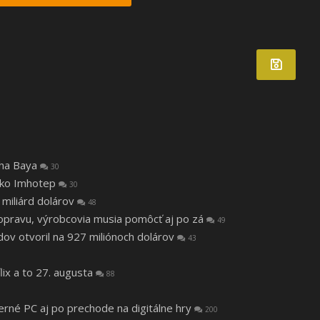
tha Baya
30
 ako Imhotep
30
 miliárd dolárov
48
a opravu, výrobcovia musia pomôcť aj po zá
49
v otvoril na 927 miliónoch dolárov
43
lix a to 27. augusta
88
herné PC aj po prechode na digitálne hry
200