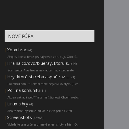
NOVÉ FÓRA
|
Xbox hraci
(4)
Ahojte, kde sa teraz pls najnovsie zdruzuju Xbox S...
|
Hra na cd/dvd/blueray, ktoru s...
(14)
Zdar vsetci. Aku hru si najviac cenite, ktoru mate...
|
Hry, ktoré si treba aspoň raz ...
(23)
Poslednú dobu tu čítam samé negatíva ovplyvňujúce ...
|
Pc - na komunitu
(11)
Ako sa zakladá web? Treba mať živnosť? Chcem web s...
|
Linux a hry
(4)
Ahojte chcel by som ci mi vie niekto poradiť čítal...
|
Screenshots
(66968)
Vkladajte sem vaše zaujímavé screenshoty z hier. O...