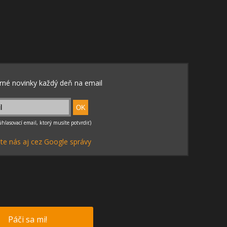
te nás aj cez Google správy
Páči sa mi!