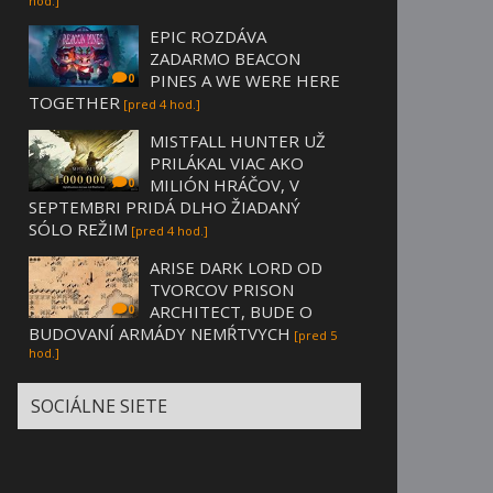
hod.]
EPIC ROZDÁVA
ZADARMO BEACON
PINES A WE WERE HERE
0
TOGETHER
[pred 4 hod.]
MISTFALL HUNTER UŽ
PRILÁKAL VIAC AKO
MILIÓN HRÁČOV, V
0
SEPTEMBRI PRIDÁ DLHO ŽIADANÝ
SÓLO REŽIM
[pred 4 hod.]
ARISE DARK LORD OD
TVORCOV PRISON
ARCHITECT, BUDE O
0
BUDOVANÍ ARMÁDY NEMŔTVYCH
[pred 5
hod.]
SOCIÁLNE SIETE