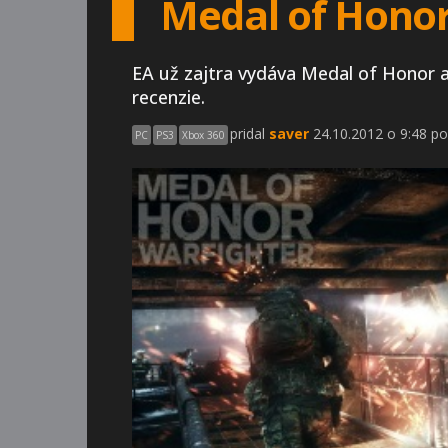
Medal of Honor
EA už zajtra vydáva Medal of Honor 
recenzie.
pridal
saver
24.10.2012 o 9:48 po
PC
PS3
Xbox 360