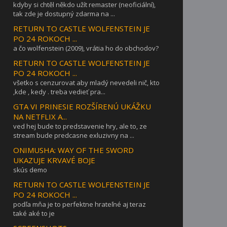
kdyby si chtěl někdo užít remaster (neoficiální),
tak zde je dostupný zdarma na ...
RETURN TO CASTLE WOLFENSTEIN JE
PO 24 ROKOCH ...
a čo wolfenstein (2009), vrátia ho do obchodov?
RETURN TO CASTLE WOLFENSTEIN JE
PO 24 ROKOCH ...
všetko s cenzurovat aby mladý nevedeli nič, kto
,kde , kedy . treba vedieť pra...
GTA VI PRINESIE ROZŠÍRENÚ UKÁŽKU
NA NETFLIX A...
ved hej bude to predstavenie hry, ale to, ze
stream bude predcasne exluzivny na ...
ONIMUSHA: WAY OF THE SWORD
UKAZUJE KRVAVÉ BOJE
skús demo
RETURN TO CASTLE WOLFENSTEIN JE
PO 24 ROKOCH ...
podľa mňa je to perfektne hrateľné aj teraz
také aké to je