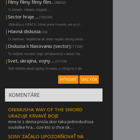
|
Filmy filmy filmy film...
(48852)
O filmoch. Hádam chápete....
|
Sector hraje ...
(130344)
:diskoška o HRACH, ktore prave hravate, ale aj o t...
|
Hlavná diskusia
(34)
O všetkom, respektíve ak máte nejaké otázky alebo ...
|
Diskusia k hlasovaniu (sector)
(11538)
Tu môžete rozviesť svoje zahlasovanie v sector hla...
|
Svet, ukrajina, vojny ...
(57134)
Sem môžete dávať správy zo sveta, o Ukrajine a ďal...
VYTVORIŤ
VIAC FÓR
KOMENTÁRE
ONIMUSHA: WAY OF THE SWORD
UKAZUJE KRVAVÉ BOJE
mne to z dema prisla skor taka jednoduchsia
soulslike hra... cize kto si chce sk...
SONY ZAČALO UPOZORŇOVAŤ NA