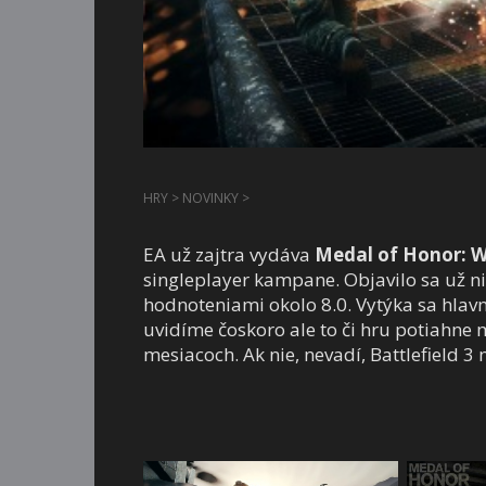
HRY
>
NOVINKY
>
EA už zajtra vydáva
Medal of Honor: W
singleplayer kampane. Objavilo sa už ni
hodnoteniami okolo 8.0. Vytýka sa hlavn
uvidíme čoskoro ale to či hru potiahne 
mesiacoch. Ak nie, nevadí, Battlefield 