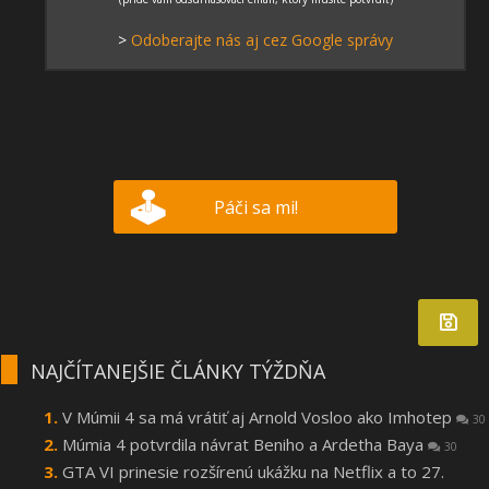
>
Odoberajte nás aj cez Google správy
Páči sa mi!
NAJČÍTANEJŠIE ČLÁNKY TÝŽDŇA
V Múmii 4 sa má vrátiť aj Arnold Vosloo ako Imhotep
30
Múmia 4 potvrdila návrat Beniho a Ardetha Baya
30
GTA VI prinesie rozšírenú ukážku na Netflix a to 27.