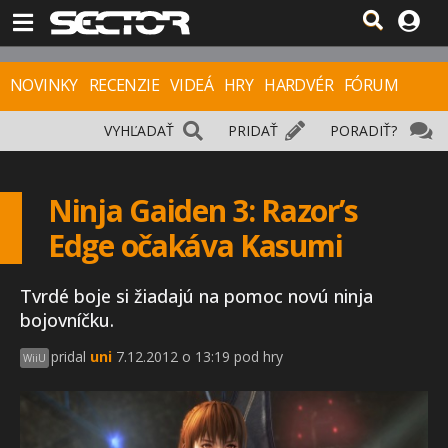
NOVINKY
RECENZIE
VIDEÁ
HRY
HARDVÉR
FÓRUM
VYHĽADAŤ
PRIDAŤ
PORADIŤ?
Ninja Gaiden 3: Razor’s
Edge očakáva Kasumi
Tvrdé boje si žiadajú na pomoc novú ninja
bojovníčku.
pridal
uni
7.12.2012 o 13:19 pod hry
WiiU