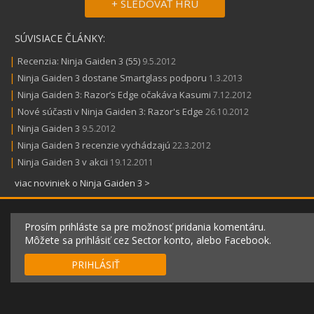
+ SLEDOVAŤ HRU
SÚVISIACE ČLÁNKY:
|
Recenzia: Ninja Gaiden 3 (55)
9.5.2012
|
Ninja Gaiden 3 dostane Smartglass podporu
1.3.2013
|
Ninja Gaiden 3: Razor’s Edge očakáva Kasumi
7.12.2012
|
Nové súčasti v Ninja Gaiden 3: Razor's Edge
26.10.2012
|
Ninja Gaiden 3
9.5.2012
|
Ninja Gaiden 3 recenzie vychádzajú
22.3.2012
|
Ninja Gaiden 3 v akcii
19.12.2011
viac noviniek o Ninja Gaiden 3 >
Prosím prihláste sa pre možnosť pridania komentáru.
Môžete sa prihlásiť cez Sector konto, alebo Facebook.
PRIHLÁSIŤ