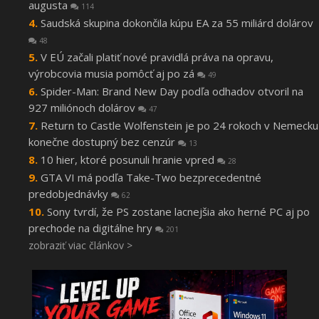
augusta
114
Saudská skupina dokončila kúpu EA za 55 miliárd dolárov
48
V EÚ začali platiť nové pravidlá práva na opravu,
výrobcovia musia pomôcť aj po zá
49
Spider-Man: Brand New Day podľa odhadov otvoril na
927 miliónoch dolárov
47
Return to Castle Wolfenstein je po 24 rokoch v Nemecku
konečne dostupný bez cenzúr
13
10 hier, ktoré posunuli hranie vpred
28
GTA VI má podľa Take-Two bezprecedentné
predobjednávky
62
Sony tvrdí, že PS zostane lacnejšia ako herné PC aj po
prechode na digitálne hry
201
zobraziť viac článkov >