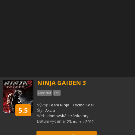
NINJA GAIDEN 3
Xbox 360
PS3
Vývoj:
Team Ninja
/
Tecmo Koei
5.5
Štýl:
Akcia
Web:
domovská stránka hry
Dátum vydania:
23. marec 2012