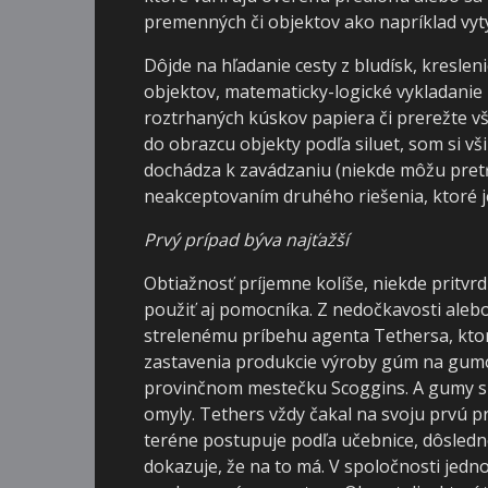
premenných či objektov ako napríklad vytý
Dôjde na hľadanie cesty z bludísk, kreslen
objektov, matematicky-logické vykladanie
roztrhaných kúskov papiera či prerežte v
do obrazcu objekty podľa siluet, som si v
dochádza k zavádzaniu (niekde môžu pretŕča
neakceptovaním druhého riešenia, ktoré je
Prvý prípad býva najťažší
Obtiažnosť príjemne kolíše, niekde pritvrd
použiť aj pomocníka. Z nedočkavosti aleb
strelenému príbehu agenta Tethersa, ktor
zastavenia produkcie výroby gúm na gum
provinčnom mestečku Scoggins. A gumy sú
omyly. Tethers vždy čakal na svoju prvú prí
teréne postupuje podľa učebnice, dôsledn
dokazuje, že na to má. V spoločnosti jedno