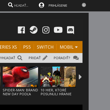
PRIHLÁSENIE
ERIES XS
PS5
SWITCH
MOBIL
VYHĽADAŤ
PRIDAŤ
PORADIŤ?
43
28
SPIDER-MAN: BRAND
10 HIER, KTORÉ
NEW DAY PODĽA
POSUNULI HRANIE
ODHADOV OT
VPRED