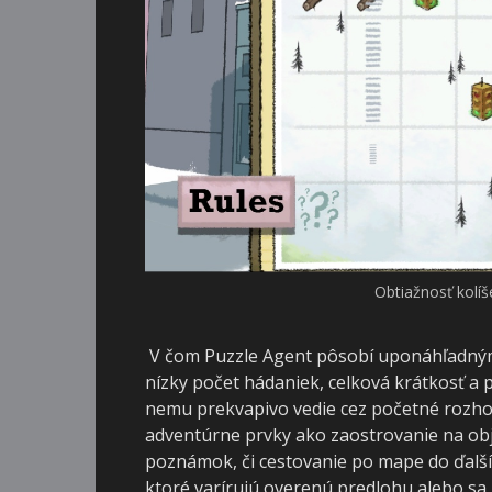
Obtiažnosť kolíš
V čom Puzzle Agent pôsobí uponáhľadným 
nízky počet hádaniek, celková krátkosť a pr
nemu prekvapivo vedie cez početné rozhov
adventúrne prvky ako zaostrovanie na objek
poznámok, či cestovanie po mape do ďalšíc
ktoré varírujú overenú predlohu alebo sa 