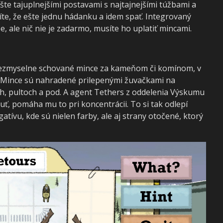
te tajuplnejšími postavami s najtajnejšími túžbami a
íte, že ešte jednu hádanku a idem spať. Integrovaný
ale nič nie je zadarmo, musíte ho uplatiť mincami.
l nezmyselne schované mince za kameňom či komínom, v
. Mince sú nahradené prilepenými žuvačkami na
ch, pultoch a pod. A agent Tethers z oddelenia Výskumu
uť, pomáha mu to pri koncentrácii. To si tak odlepí
atívu, kde sú nielen farby, ale aj strany otočené, ktorý