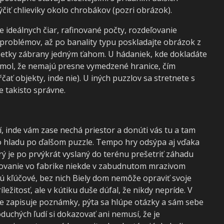
čiť chlieviky okolo chrobákov (pozri obrázok).
ie ideálnych čiar, rafinované počty, rozdeľovanie
 problémov, až po banality typu poskladajte obrázok z
šetky zábrany jedným ťahom. U hádaniek, kde dokladáte
šimol, že nemajú presne vymedzené hranice, čím
ť objekty, inde nie). U iných puzzlov sa stretnete s
 takisto správne.
í, inde vám zase nechá priestor a donúti vás tu a tam
o hladu po ďalšom puzzle. Tempo hry odsýpa aj vďaka
ý je po prvýkrát vyslaný do terénu prešetriť záhadu
ovanie vo fabrike niekde v zabudnutom mrazivom
 kľúčové, bez nich Biely dom nemôže opraviť svoje
ležitosť, ale v kútiku duše dúfal, že nikdy nepríde. V
e zapisuje poznámky, pýta sa hlúpe otázky a sám sebe
duchých ľudí si dokazovať ani nemusí, že je