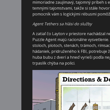
mimoriadne zaujímavý, tajomný príbeh s eš
temnými tajomstvami, takže si stále hovor
pomocník vám s logickými rébusmi pomôže, 
Agent Tethers sa hlási do služby
A zatiaľ čo Layton v priestore nachádza
Puzzle Agent majú racionálne vysvetlenie
stoloch, plotoch, stenách, trámoch, rímsa
hádaniek, pridruženého k FBI, potrebuje ž
huba bubu z dverí a hneď vyrieši podľa neg
trpaslík chýba na polici.