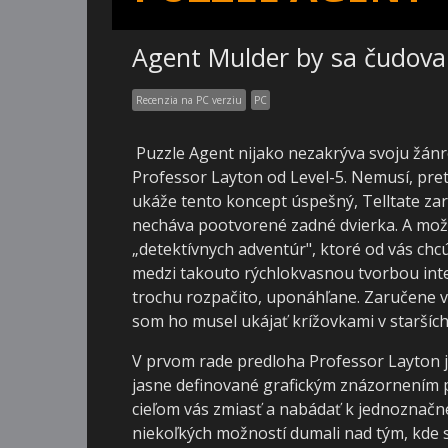
Agent Mulder by sa čudova
Recenzia na PC verziu
PC
Puzzle Agent nijako nezakrýva svoju žánro
Professor Layton od Level-5. Nemusí, pre
ukáže tento koncept úspešný, Telltate zaru
necháva pootvorené zadné dvierka. A možn
„detektívnych adventúr", ktoré od vás chcú
medzi takouto rýchlokvasnou tvorbou inte
trochu rozpačito, uponáhľane. Zaručene vá
som ho musel ukájať krížovkami v starších
V prvom rade predloha Professor Layton j
jasne definované grafickým znázornením 
cieľom vás zmiasť a nabádať k jednoznačn
niekoľkých možností dumali nad tým, kde s