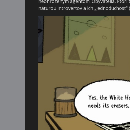
neohrozeným agentom. Obyvatelia, ktorí t
náturou introvertov a ich „jednoduchosť" (