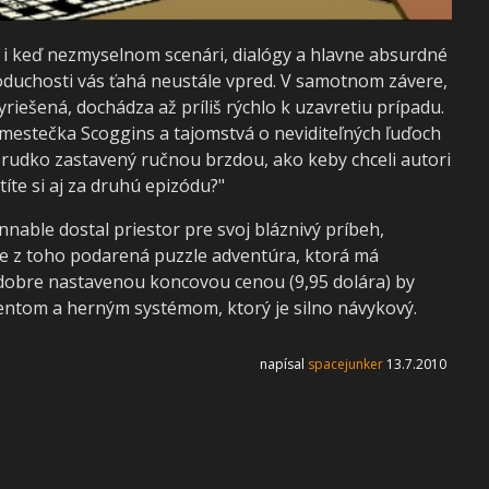
i keď nezmyselnom scenári, dialógy a hlavne absurdné
noduchosti vás ťahá neustále vpred. V samotnom závere,
riešená, dochádza až príliš rýchlo k uzavretiu prípadu.
mestečka Scoggins a tajomstvá o neviditeľných ľuďoch
rudko zastavený ručnou brzdou, ako keby chceli autori
títe si aj za druhú epizódu?"
nable dostal priestor pre svoj bláznivý príbeh,
e z toho podarená puzzle adventúra, ktorá má
 dobre nastavenou koncovou cenou (9,95 dolára) by
entom a herným systémom, ktorý je silno návykový.
napísal
spacejunker
13.7.2010