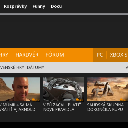
Rozprávky
Funny
Docu
CENZIE
VIDEÁ
HARDVÉR
FÓRUM
HRY
HARDVÉR
FÓRUM
PC
XBOX S
VENSKÉ HRY
DÁTUMY
30
49
48
V MÚMII 4 SA MÁ
V EÚ ZAČALI PLATIŤ
SAUDSKÁ SKUPINA
VRÁTIŤ AJ ARNOLD
NOVÉ PRAVIDLÁ
DOKONČILA KÚPU
VOSLOO AK
PRÁVA NA
EA ZA 55 MI