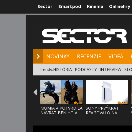
Sector
Smartpod
Kinema
Onlinehry
NOVINKY
RE
NOVINKY
RECENZIE
VIDEÁ
Trendy:
HISTÓRIA
PODCASTY
INTERVIEW
SLO
30
274
MÚMIA 4 POTVRDILA
SONY PRVÝKRÁT
NÁVRAT BENIHO A
REAGOVALO NA
ARDETHA
KRITIKU HRÁČOV,