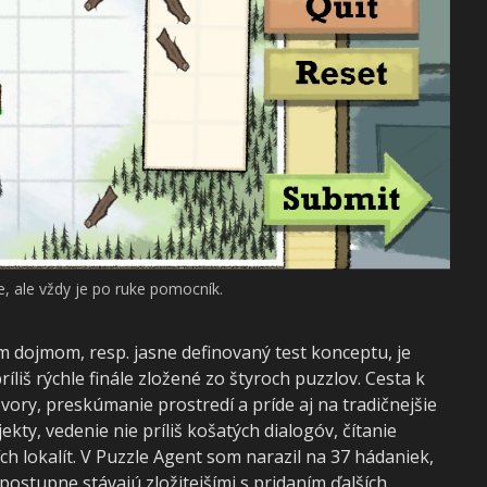
e, ale vždy je po ruke pomocník.
dojmom, resp. jasne definovaný test konceptu, je
íliš rýchle finále zložené zo štyroch puzzlov. Cesta k
ory, preskúmanie prostredí a príde aj na tradičnejšie
ty, vedenie nie príliš košatých dialogóv, čítanie
h lokalít. V Puzzle Agent som narazil na 37 hádaniek,
postupne stávajú zložitejšími s pridaním ďalších