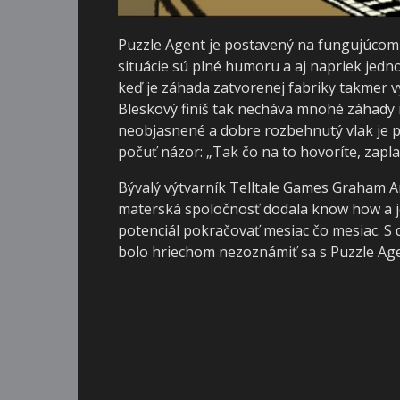
Puzzle Agent je postavený na fungujúcom 
situácie sú plné humoru a aj napriek jed
keď je záhada zatvorenej fabriky takmer vy
Bleskový finiš tak necháva mnohé záhady 
neobjasnené a dobre rozbehnutý vlak je p
počuť názor: „Tak čo na to hovoríte, zapla
Bývalý výtvarník Telltale Games Graham An
materská spoločnosť dodala know how a j
potenciál pokračovať mesiac čo mesiac. S
bolo hriechom nezoznámiť sa s Puzzle Ag