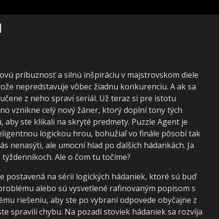
l
vú príbuznosť a silnú inšpiráciu v majstrovskom diele
tože nepredstavuje vôbec žiadnu konkurenciu. A ak sa
čene z neho spraví seriál. Už teraz si pre istotu
o vznikne celý nový žáner, ktorý doplní tony tých
, aby ste klikali na skryté predmety. Puzzle Agent je
ligentnou logickou hrou, bohužiaľ vo finále pôsobí tak
s nenasýti, ale umocní hlad po ďalších hádankách. Ja
 týždenníkoch. Ale o čom tu točíme?
e postavená na sérii logických hádaniek, ktoré sú buď
problému alebo sú vysvetlené rafinovaným popisom s
ému riešeniu, aby ste po vybraní odpovede obyčajne z
te spravili chybu. Na pozadí stoviek hádaniek sa rozvíja