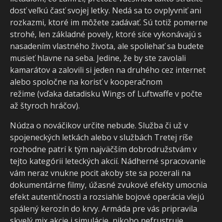
dosť veľkú časť svojej letky. Nedá sa to ovplyvniť ani
rozkazmi, ktoré im môžete zadávať. Sú totiž pomerne
strohé, len základné povely, ktoré síce vykonávajú s
nasadením vlastného života, ale spoliehať sa budete
musieť hlavne na seba. Jedine, že by ste zavolali
kamarátov a zalovili si jeden na druhého cez internet
alebo spoločne na korisť v kooperačnom
režime (vďaka datadisku Wings of Luftwaffe v počte
až štyroch hráčov).
Núdza o nováčikov určite nebude. Služba či už v
spojeneckých letkách alebo v službách Tretej ríše
rozhodne patrí k tým najväčším dobrodružstvám v
tejto kategórii leteckých akcií. Nádherné spracovanie
vám neraz vnukne pocit akoby ste sa pozerali na
dokumentárne filmy, úžasné zvukové efekty umocnia
efekt autentičnosti a rozsiahle bojové operácia vlejú
spálený kerozín do krvy. Armáda pre vás pripravila
skvelý mix akcie i simulácie, nikoho nefrustruje