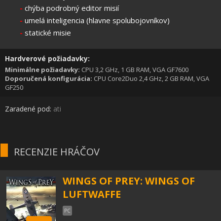
-
chýba podrobný editor misií
-
umelá inteligencia (hlavne spolubojovníkov)
-
statické misie
Hardverové požiadavky:
Minimálne požiadavky:
CPU 3,2 GHz, 1 GB RAM, VGA GF7600
Doporučená konfigurácia:
CPU Core2Duo 2,4 GHz, 2 GB RAM, VGA
GF250
Zaradené pod:
ati
RECENZIE HRÁČOV
WINGS OF PREY: WINGS OF
LUFTWAFFE
PC