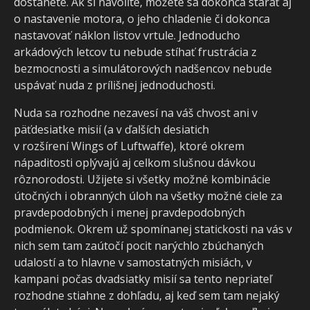
dostanete. Ak si navolíte, môžete sa dokonca starať aj
o nastavenie motora, o jeho chladenie či dokonca
nastavovať náklon listov vrtule. Jednoducho
arkádových letcov tu nebude stíhať frustrácia z
bezmocnosti a simulátorových nadšencov nebude
uspávať nuda z prílišnej jednoduchosti.
Nuda sa rozhodne nezavesí na váš chvost ani v
päťdesiatke misií (a v ďalších desiatich
v rozšírení Wings of Luftwaffe), ktoré okrem
nápaditosti oplývajú aj celkom slušnou dávkou
rôznorodosti. Užijete si všetky možné kombinácie
útočných i obranných úloh na všetky možné ciele za
pravdepodobných i menej pravdepodobných
podmienok. Okrem už spomínanej statickosti na vás v
nich sem tam zaútočí pocit narýchlo zbúchaných
udalostí a to hlavne v samostatných misiách, v
kampani počas dvadsiatky misií sa tento nepriateľ
rozhodne stiahne z dohľadu, aj keď sem tam nejaký