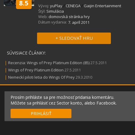
8.5
Vývoj:
yuPlay
/
CENEGA
/
Gaijin Entertainment
Štýl:
Simulácia
Web:
domovská stránka hry
Dátum vydania:
7. apríl 2011
+ SLEDOVAŤ HRU
SÚVISIACE ČLÁNKY:
|
Recenzia: Wings of Prey Platinum Edition (85)
27.5.2011
|
Wings of Prey Platinum Edition
27.5.2011
|
Nemeckí piloti letia do Wings Of Prey
29.3.2010
Prosím prihláste sa pre možnosť pridania komentáru.
Môžete sa prihlásiť cez Sector konto, alebo Facebook.
PRIHLÁSIŤ