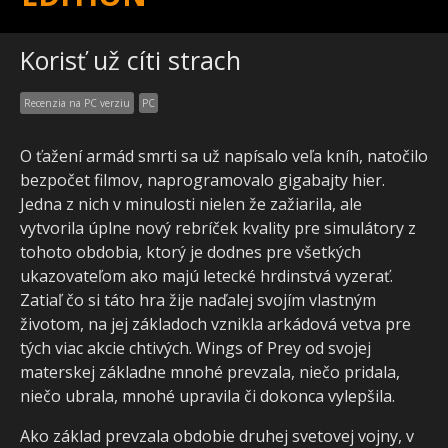
Korisť už cíti strach
Recenzia na PC verziu
PC
O ťažení armád smrti sa už napísalo veľa kníh, natočilo
bezpočet filmov, naprogramovalo gigabajty hier.
Jedna z nich v minulosti nielen že zažiarila, ale
vytvorila úplne nový rebríček kvality pre simulátory z
tohoto obdobia, ktorý je dodnes pre všetkých
ukazovateľom ako majú letecké hrdinstvá vyzerať.
Zatiaľ čo si táto hra žije naďalej svojím vlastným
životom, na jej základoch vznikla arkádová vetva pre
tých viac akcie chtivých. Wings of Prey od svojej
materskej základne mnohé prevzala, niečo pridala,
niečo ubrala, mnohé upravila či dokonca vylepšila.
Ako základ prevzala obdobie druhej svetovej vojny, v