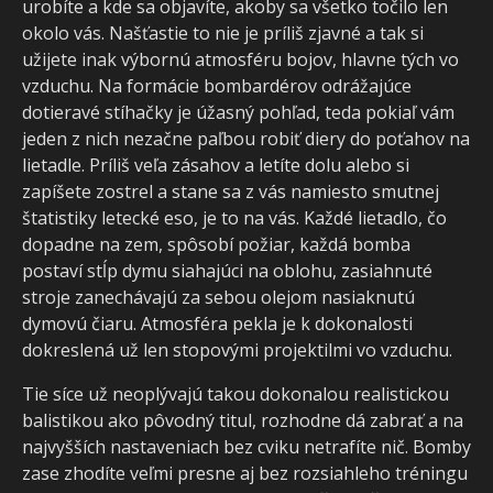
urobíte a kde sa objavíte, akoby sa všetko točilo len
okolo vás. Našťastie to nie je príliš zjavné a tak si
užijete inak výbornú atmosféru bojov, hlavne tých vo
vzduchu. Na formácie bombardérov odrážajúce
dotieravé stíhačky je úžasný pohľad, teda pokiaľ vám
jeden z nich nezačne paľbou robiť diery do poťahov na
lietadle. Príliš veľa zásahov a letíte dolu alebo si
zapíšete zostrel a stane sa z vás namiesto smutnej
štatistiky letecké eso, je to na vás. Každé lietadlo, čo
dopadne na zem, spôsobí požiar, každá bomba
postaví stĺp dymu siahajúci na oblohu, zasiahnuté
stroje zanechávajú za sebou olejom nasiaknutú
dymovú čiaru. Atmosféra pekla je k dokonalosti
dokreslená už len stopovými projektilmi vo vzduchu.
Tie síce už neoplývajú takou dokonalou realistickou
balistikou ako pôvodný titul, rozhodne dá zabrať a na
najvyšších nastaveniach bez cviku netrafíte nič. Bomby
zase zhodíte veľmi presne aj bez rozsiahleho tréningu