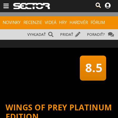
NOVINKY
RECENZIE
VIDEÁ
HRY
HARDVÉR
FÓRUM
VYHĽADAŤ
PRIDAŤ
PORADIŤ?
8.5
WINGS OF PREY PLATINUM
EDITION