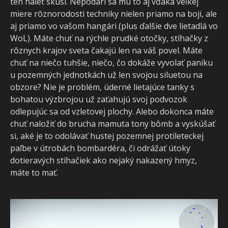
ten nálet skúsi. Nepodarí sa mu to aj vďaka veľkej
miere rôznorodosti techniky nielen priamo na boji, ale
aj priamo vo vašom hangári (plus ďalšie dve lietadlá vo
WoL). Máte chuť na rýchle prudké otočky, stíhačky z
rôznych krajov sveta čakajú len na váš povel. Máte
chuť na niečo tuhšie, niečo, čo dokáže vyvolať paniku
u pozemných jednotkách už len svojou siluetou na
obzore? Nie je problém, úderné lietajúce tanky s
bohatou výzbrojou už zaťahujú svoj podvozok
odlepujúc sa od vzletovej plochy. Alebo dokonca máte
chuť naložiť do brucha mamuta tony bômb a vyskúšať
si, aké je to odolávať hustej pozemnej protileteckej
paľbe v útrobách bombardéra, či odrážať útoky
dotieravých stíhačiek ako nejaký nakazený hmyz,
máte to mať.