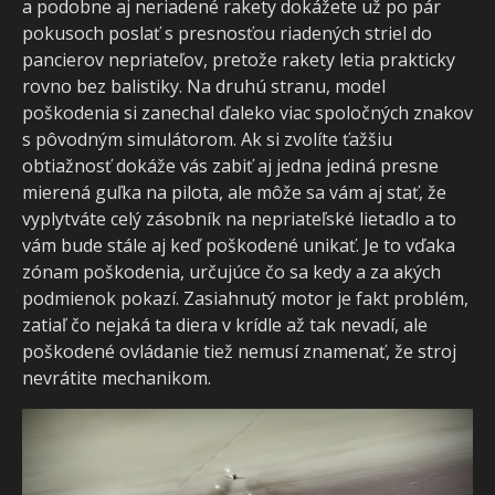
a podobne aj neriadené rakety dokážete už po pár
pokusoch poslať s presnosťou riadených striel do
pancierov nepriateľov, pretože rakety letia prakticky
rovno bez balistiky. Na druhú stranu, model
poškodenia si zanechal ďaleko viac spoločných znakov
s pôvodným simulátorom. Ak si zvolíte ťažšiu
obtiažnosť dokáže vás zabiť aj jedna jediná presne
mierená guľka na pilota, ale môže sa vám aj stať, že
vyplytváte celý zásobník na nepriateľské lietadlo a to
vám bude stále aj keď poškodené unikať. Je to vďaka
zónam poškodenia, určujúce čo sa kedy a za akých
podmienok pokazí. Zasiahnutý motor je fakt problém,
zatiaľ čo nejaká ta diera v krídle až tak nevadí, ale
poškodené ovládanie tiež nemusí znamenať, že stroj
nevrátite mechanikom.