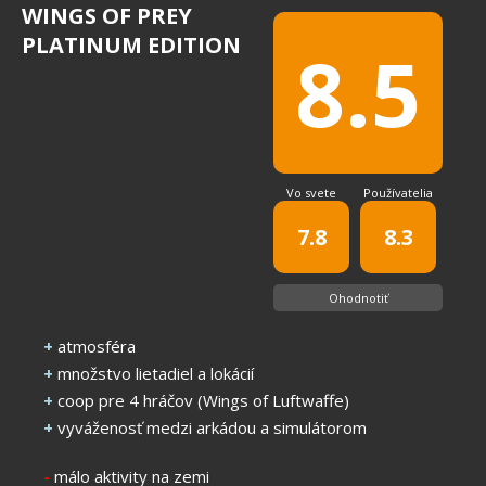
WINGS OF PREY
PLATINUM EDITION
8.5
Vo svete
Používatelia
7.8
8.3
Ohodnotiť
+
atmosféra
+
množstvo lietadiel a lokácií
+
coop pre 4 hráčov (Wings of Luftwaffe)
+
vyváženosť medzi arkádou a simulátorom
-
málo aktivity na zemi