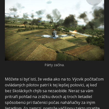
Párty začína.
Môžete si byť istí, že vedia ako na to. Výcvik počítačom
ovládaných pilotov patrí k tej lepšej polovici, aj keď
bez školáckych chýb sa nezaobíde. Neraz sa vám
pritrafí pohľad na zrážku dvoch aj troch lietadiel
spôsobenú pri tlačenici počas naháňačky za iným
lietadlom, čo zamrzí, pretože väčšinou takto stratíte