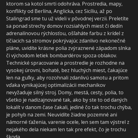
ktorom sa kotol smrti odohráva. Prostredia, mapy,
konflikty od Berlína, Anglicka, cez Sicíliu, až po
Stalingrad sme tu už videli v pôvodnej verzii. Preletíte
sa ponad strechy domov rozsiahlych miest či dedín
adrenalínovou rýchlosťou, ošľaháte farbu z krídel z
tíčiacich sa stromov pokrývajúc zdanlivo nekonečné
pláne, uvidíte krásne polia zvýraznené západom slnka
či východom letiek bombardérov spoza oblakov.
Technické spracovanie a prostredie je rozhodne na
vysokej úrovni, bohaté, bez hluchých miest, čakajúce
len na guľky, aby rozohnali zdanlivú samotu a pritom
vďaka vynikajúcej optimalizácii mechanikov
nevyžaduje silný stroj. Domy, mestá, cesty, polia, to
všetko je nadizajnované tak, ako by ste to od daných
lokalít v danom čase čakali, jediné čo tak trochu chýba,
je pohyb na zemi. Neuvidíte žiadne pozemné ani
námorné ťaženia, varenie ocele, len sem tam výstrel z
nejakého dela niekam len tak pre efekt, čo je trochu
škoda.