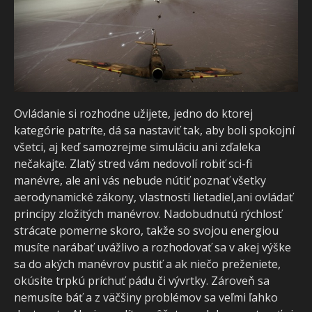
Ovládanie si rozhodne užijete, jedno do ktorej
kategórie patríte, dá sa nastaviť tak, aby boli spokojní
všetci, aj keď samozrejme simuláciu ani zďaleka
nečakajte. Zlatý stred vám nedovolí robiť sci-fi
manévre, ale ani vás nebude nútiť poznať všetky
aerodynamické zákony, vlastnosti lietadiel,ani ovládať
princípy zložitých manévrov. Nadobudnutú rýchlosť
strácate pomerne skoro, takže so svojou energiou
musíte narábať uvážlivo a rozhodovať sa v akej výške
sa do akých manévrov pustiť a ak niečo preženiete,
okúsite trpkú príchuť pádu či vývrtky. Zároveň sa
nemusíte báť a z väčšiny problémov sa veľmi ľahko