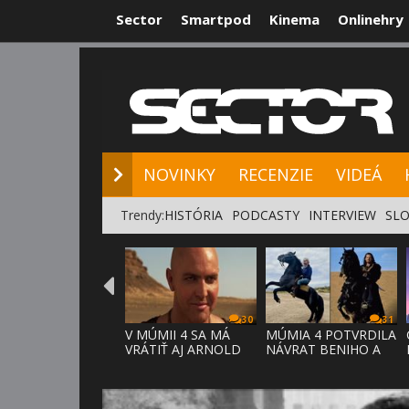
Sector
Smartpod
Kinema
Onlinehry
NOVINKY
RE
NOVINKY
RECENZIE
VIDEÁ
Trendy:
HISTÓRIA
PODCASTY
INTERVIEW
SLO
30
31
V MÚMII 4 SA MÁ
MÚMIA 4 POTVRDILA
VRÁTIŤ AJ ARNOLD
NÁVRAT BENIHO A
VOSLOO AK
ARDETHA