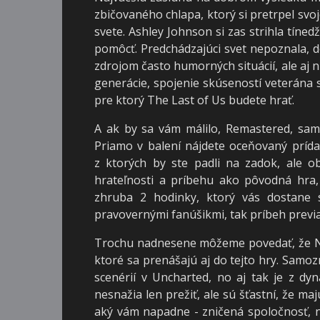
zbičovaného chlapa, ktorý si pretrpel svo
svete. Ashley Johnson si zas strihla tínedž
pomôcť. Predchádzajúci svet nepoznala, d
zdrojom často humorných situácií, ale aj ni
generácie, spojenie skúseností veterána 
pre ktorý The Last of Us budete hrať.
A ak by sa vám málilo, Remastered, sam
Priamo v balení nájdete oceňovaný prída
z ktorých by ste padli na zadok, ale o
hrateľnosti a príbehu ako pôvodná hra,
zhruba 2 hodinky, ktorý vás dostane s
pravovernými fanúšikmi, tak príbeh previ
Trochu nadnesene môžeme povedať, že Na
ktoré sa prenášajú aj do tejto hry. Samo
scenérií v Uncharted, no aj tak je z dy
nesnažia len prežiť, ale sú šťastní, že ma
aký vám napadne - zničená spoločnosť, na