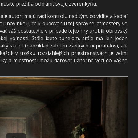
musíte prežiť a ochrániť svoju zverenkyňu.
ale autori majú radi kontrolu nad tým, čo vidíte a kadiaľ
nou novinkou, že k budovaniu tej správnej atmosféry vo
vať váš postup. Ale v prípade tejto hry urobili obrovský
ej voľnosti. Stále idete tunelom, stále má len jeden
aký skript (napríklad zabitím všetkých nepriateľov), ale
ážok v trošku rozsiahlejších priestranstvách je veľmi
íky a miestnosti môžu darovať užitočné veci do vášho