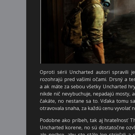
Oproti sérii Uncharted autori spravili 
rozohrajú pred vašimi očami. Drsný a te
a ak máte za sebou všetky Uncharted hry 
nikde nič nevybuchuje, nepadajú mosty, a
čakáte, no nestane sa to. Vďaka tomu sa
otravovala snaha, za každú cenu vyvolať n
Podobne ako príbeh, tak aj hrateľnosť The
Uncharted korene, no sú dostatočne ozvlá
ale nechce, aby ste stále len strieľali a 