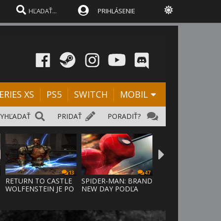
PRIHLÁSENIE
ERIES XS
PS5
SWITCH
MOBIL
VYHĽADAŤ
PRIDAŤ
PORADIŤ?
13
47
RETURN TO CASTLE
SPIDER-MAN: BRAND
WOLFENSTEIN JE PO
NEW DAY PODĽA
24 ROKO
ODHADOV OT