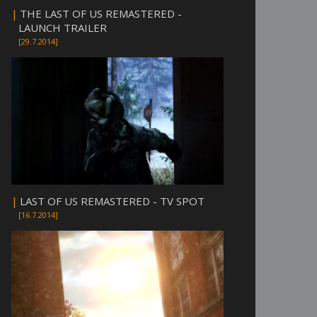
|
THE LAST OF US REMASTERED -
LAUNCH TRAILER
[29.7.2014]
|
LAST OF US REMASTERED - TV SPOT
[16.7.2014]