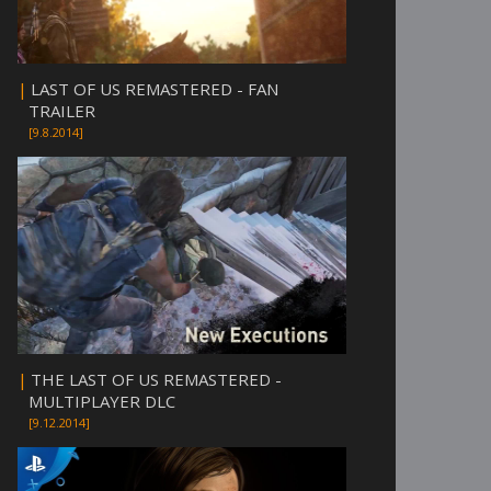
|
LAST OF US REMASTERED - FAN
TRAILER
[9.8.2014]
|
THE LAST OF US REMASTERED -
MULTIPLAYER DLC
[9.12.2014]