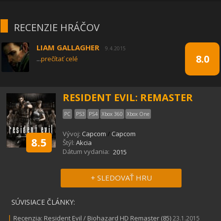
RECENZIE HRÁČOV
LIAM GALLAGHER
9.4.2015
8.0
...
prečítať celé
RESIDENT EVIL: REMASTER
PC
PS3
PS4
Xbox 360
Xbox One
Vývoj:
Capcom
/
Capcom
8.5
Štýl:
Akcia
Dátum vydania:
2015
+ SLEDOVAŤ HRU
SÚVISIACE ČLÁNKY:
|
Recenzia: Resident Evil / Biohazard HD Remaster (85)
23.1.2015