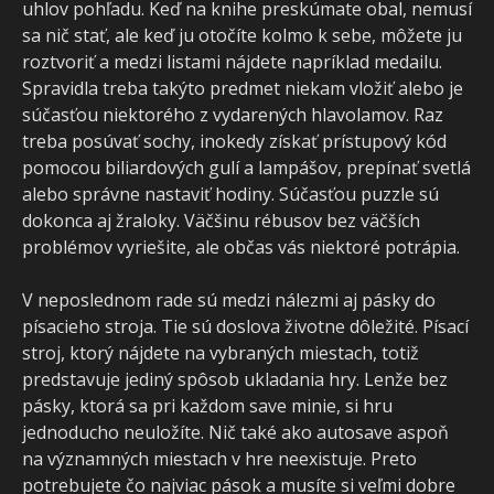
uhlov pohľadu. Keď na knihe preskúmate obal, nemusí
sa nič stať, ale keď ju otočíte kolmo k sebe, môžete ju
roztvoriť a medzi listami nájdete napríklad medailu.
Spravidla treba takýto predmet niekam vložiť alebo je
súčasťou niektorého z vydarených hlavolamov. Raz
treba posúvať sochy, inokedy získať prístupový kód
pomocou biliardových gulí a lampášov, prepínať svetlá
alebo správne nastaviť hodiny. Súčasťou puzzle sú
dokonca aj žraloky. Väčšinu rébusov bez väčších
problémov vyriešite, ale občas vás niektoré potrápia.
V neposlednom rade sú medzi nálezmi aj pásky do
písacieho stroja. Tie sú doslova životne dôležité. Písací
stroj, ktorý nájdete na vybraných miestach, totiž
predstavuje jediný spôsob ukladania hry. Lenže bez
pásky, ktorá sa pri každom save minie, si hru
jednoducho neuložíte. Nič také ako autosave aspoň
na významných miestach v hre neexistuje. Preto
potrebujete čo najviac pások a musíte si veľmi dobre