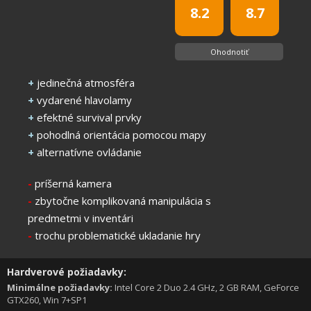
8.2
8.7
Ohodnotiť
+
jedinečná atmosféra
+
vydarené hlavolamy
+
efektné survival prvky
+
pohodlná orientácia pomocou mapy
+
alternatívne ovládanie
-
príšerná kamera
-
zbytočne komplikovaná manipulácia s
predmetmi v inventári
-
trochu problematické ukladanie hry
Hardverové požiadavky:
Minimálne požiadavky:
Intel Core 2 Duo 2.4 GHz, 2 GB RAM, GeForce
GTX260, Win 7+SP1