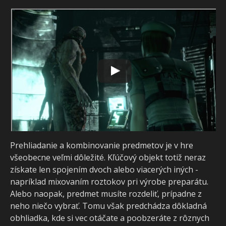
Prehliadanie a kombinovanie predmetov je v hre
všeobecne veľmi dôležité. Kľúčový objekt totiž neraz
získate len spojením dvoch alebo viacerých iných -
napríklad mixovaním roztokov pri výrobe preparátu.
Alebo naopak, predmet musíte rozdeliť, prípadne z
neho niečo vybrať. Tomu však predchádza dôkladná
obhliadka, kde si vec otáčate a poobzeráte z rôznych