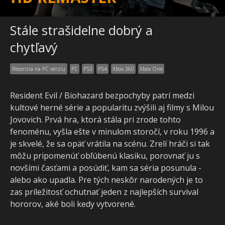
Stále strašidelne dobrý a
chytľavý
Recenzia na PC verziu
PC
PS3
PS4
Xbox 360
Xbox One
Resident Evil / Biohazard bezpochyby patrí medzi
kultové herné série a popularitu zvýšili aj filmy s Milou
Jovovich. Prvá hra, ktorá stála pri zrode tohto
fenoménu, vyšla ešte v minulom storočí, v roku 1996 a
je skvelé, že sa opäť vrátila na scénu. Zrelí hráči si tak
môžu pripomenúť obľúbenú klasiku, porovnať ju s
novšími časťami a posúdiť, kam sa séria posunula -
alebo ako upadla. Pre tých neskôr narodených je to
zas príležitosť ochutnať jeden z najlepších survival
hororov, aké boli kedy vytvorené.