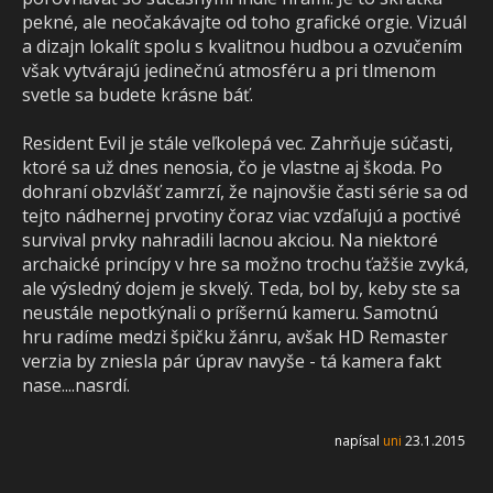
pekné, ale neočakávajte od toho grafické orgie. Vizuál
a dizajn lokalít spolu s kvalitnou hudbou a ozvučením
však vytvárajú jedinečnú atmosféru a pri tlmenom
svetle sa budete krásne báť.
Resident Evil je stále veľkolepá vec. Zahrňuje súčasti,
ktoré sa už dnes nenosia, čo je vlastne aj škoda. Po
dohraní obzvlášť zamrzí, že najnovšie časti série sa od
tejto nádhernej prvotiny čoraz viac vzďaľujú a poctivé
survival prvky nahradili lacnou akciou. Na niektoré
archaické princípy v hre sa možno trochu ťažšie zvyká,
ale výsledný dojem je skvelý. Teda, bol by, keby ste sa
neustále nepotkýnali o príšernú kameru. Samotnú
hru radíme medzi špičku žánru, avšak HD Remaster
verzia by zniesla pár úprav navyše - tá kamera fakt
nase....nasrdí.
napísal
uni
23.1.2015