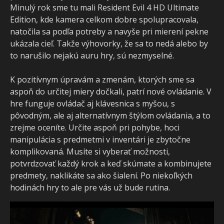
Minulý rok sme tu mali Resident Evil 4 HD Ultimate
Edition, kde kamera celkom dobre spolupracovala,
natočila sa podľa potreby a navyše pri mierení pekne
ukázala cieľ. Takže výhovorky, že sa to nedá alebo by
to narušilo nejakú auru hry, sú nezmyselné.
K pozitívnym úpravám a zmenám, ktorých sme sa
aspoň do určitej miery dočkali, patrí nové ovládanie. V
hre funguje ovládač aj klávesnica s myšou, s
pôvodným, ale aj alternatívnym štýlom ovládania, a to
zrejme oceníte. Určite aspoň pri pohybe, hoci
manipulácia s predmetmi v inventári je zbytočne
komplikovaná. Musíte si vyberať možnosti,
potvrdzovať každý krok a keď skúmate a kombinujete
predmety, naklikáte sa ako šialení. Po niekoľkých
hodinách hry to ale pre vás už bude rutina.