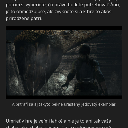
potom si vyberiete, čo práve budete potrebovať. Áno,
je to obmedzujúce, ale zvyknete si a k hre to akosi
prirodzene patrí.
A pritrafí sa aj takýto pekne urastený jedovatý exemplár.
Umrieť v hre je veľmi ľahké a nie je to ani tak vaša
chyba, ako chyba kamery. Tá je vyslovene hrozná,