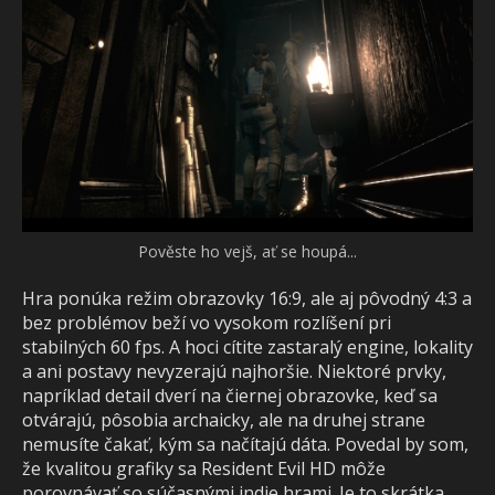
Pověste ho vejš, ať se houpá...
Hra ponúka režim obrazovky 16:9, ale aj pôvodný 4:3 a
bez problémov beží vo vysokom rozlíšení pri
stabilných 60 fps. A hoci cítite zastaralý engine, lokality
a ani postavy nevyzerajú najhoršie. Niektoré prvky,
napríklad detail dverí na čiernej obrazovke, keď sa
otvárajú, pôsobia archaicky, ale na druhej strane
nemusíte čakať, kým sa načítajú dáta. Povedal by som,
že kvalitou grafiky sa Resident Evil HD môže
porovnávať so súčasnými indie hrami. Je to skrátka