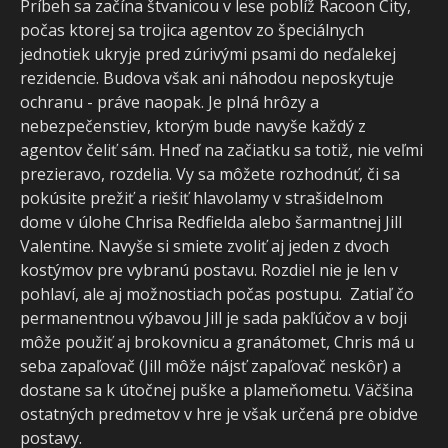
Príbeh sa začína štvanicou v lese poblíž Racoon City,
počas ktorej sa trojica agentov zo špeciálnych
jednotiek ukryje pred zúrivými psami do neďalekej
rezidencie. Budova však ani náhodou neposkytuje
ochranu - práve naopak. Je plná hrôzy a
nebezpečenstiev, ktorým bude navyše každý z
agentov čeliť sám. Hneď na začiatku sa totiž, nie veľmi
prezieravo, rozdelia. Vy sa môžete rozhodnúť, či sa
pokúsite prežiť a riešiť hlavolamy v strašidelnom
dome v úlohe Chrisa Redfielda alebo šarmantnej Jill
Valentine. Navyše si smiete zvoliť aj jeden z dvoch
kostýmov pre vybranú postavu. Rozdiel nie je len v
pohlaví, ale aj možnostiach počas postupu. Zatiaľ čo
permanentnou výbavou Jill je sada pakľúčov a v boji
môže použiť aj brokovnicu a granátomet, Chris má u
seba zapaľovač (Jill môže nájsť zapaľovač neskôr) a
dostane sa k útočnej puške a plameňometu. Väčšina
ostatných predmetov v hre je však určená pre obidve
postavy.