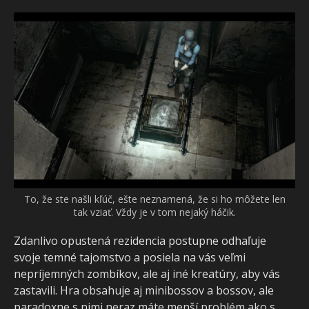
To, že ste našli kľúč, ešte neznamená, že si ho môžete len
tak vziať. Vždy je v tom nejaký háčik.
Zdanlivo opustená rezidencia postupne odhaľuje
svoje temné tajomstvo a posiela na vás veľmi
nepríjemných zombíkov, ale aj iné kreatúry, aby vás
zastavili. Hra obsahuje aj minibossov a bossov, ale
paradoxne s nimi neraz máte menší problém ako s