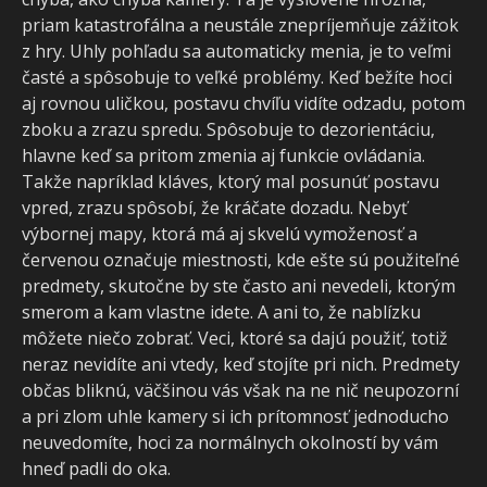
priam katastrofálna a neustále znepríjemňuje zážitok
z hry. Uhly pohľadu sa automaticky menia, je to veľmi
časté a spôsobuje to veľké problémy. Keď bežíte hoci
aj rovnou uličkou, postavu chvíľu vidíte odzadu, potom
zboku a zrazu spredu. Spôsobuje to dezorientáciu,
hlavne keď sa pritom zmenia aj funkcie ovládania.
Takže napríklad kláves, ktorý mal posunúť postavu
vpred, zrazu spôsobí, že kráčate dozadu. Nebyť
výbornej mapy, ktorá má aj skvelú vymoženosť a
červenou označuje miestnosti, kde ešte sú použiteľné
predmety, skutočne by ste často ani nevedeli, ktorým
smerom a kam vlastne idete. A ani to, že nablízku
môžete niečo zobrať. Veci, ktoré sa dajú použiť, totiž
neraz nevidíte ani vtedy, keď stojíte pri nich. Predmety
občas bliknú, väčšinou vás však na ne nič neupozorní
a pri zlom uhle kamery si ich prítomnosť jednoducho
neuvedomíte, hoci za normálnych okolností by vám
hneď padli do oka.