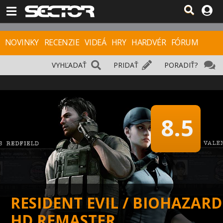
NOVINKY
RECENZIE
VIDEÁ
HRY
HARDVÉR
FÓRUM
VYHĽADAŤ
PRIDAŤ
PORADIŤ?
8.5
RESIDENT EVIL / BIOHAZARD
HD REMASTER