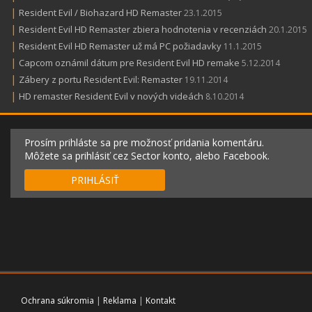
|
Resident Evil / Biohazard HD Remaster
23.1.2015
|
Resident Evil HD Remaster zbiera hodnotenia v recenziách
20.1.2015
|
Resident Evil HD Remaster už má PC požiadavky
11.1.2015
|
Capcom oznámil dátum pre Resident Evil HD remake
5.12.2014
|
Zábery z portu Resident Evil: Remaster
19.11.2014
|
HD remaster Resident Evil v nových videách
8.10.2014
Prosím prihláste sa pre možnosť pridania komentáru.
Môžete sa prihlásiť cez Sector konto, alebo Facebook.
PRIHLÁSIŤ
Ochrana súkromia
|
Reklama
|
Kontakt