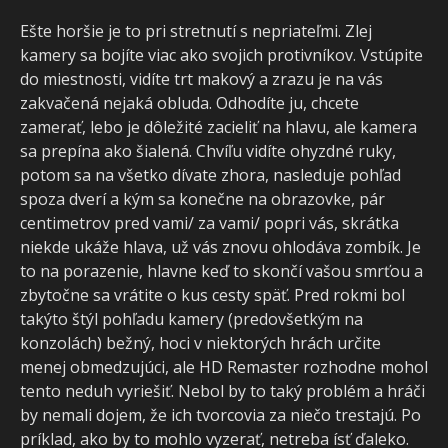
Ešte horšie je to pri stretnutí s nepriateľmi. Zlej
kamery sa bojíte viac ako svojich protivníkov. Vstúpite
do miestnosti, vidíte trt makový a zrazu je na vás
zakvačená nejaká obluda. Odhodíte ju, chcete
zamerať, lebo je dôležité zacieliť na hlavu, ale kamera
sa prepína ako šialená. Chvíľu vidíte ohyzdné ruky,
potom sa na všetko dívate zhora, nasleduje pohľad
spoza dverí a kým sa konečne na obrazovke, pár
centimetrov pred vami/ za vami/ popri vás, skrátka
niekde ukáže hlava, už vás znovu ohlodáva zombík. Je
to na porazenie, hlavne keď to skončí vašou smrťou a
zbytočne sa vrátite o kus cesty späť. Pred rokmi bol
takýto štýl pohľadu kamery (predovšetkým na
konzolách) bežný, hoci v niektorých hrách určite
menej obmedzujúci, ale HD Remaster rozhodne mohol
tento neduh vyriešiť. Nebol by to taký problém a hráči
by nemali dojem, že ich tvorcovia za niečo trestajú. Po
príklad, ako by to mohlo vyzerať, netreba ísť ďaleko.