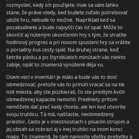
rozmyslieť, kedy ich použijete. Inak sa vám ľahko
stane, že práve vtedy, keď budete zúfalo potrebovať
uložiť hru, nebude to možné. Napríklad keď sa
pozabudnete a bude najvyšší čas ísť spať. Môže to
skončiť aj núteným ukončením hry s tým, že stratíte
hodinový progres a pri novom spustení hry sa vrátite
o poriadny kus cesty späť. Na druhej strane, keď
šetríte pásku a po štyridsiatich minútach vás niekto
zabije, opäť to znamená vynútené déja vu.
Osem vecí v inventári je málo a bude vás to dosť
obmedzovať, pretože vás to prinúti vracať sa na tie
isté miesta, aby ste pozbierali, čo ste predtým kvôli
obmedzenej kapacite nemohli. Predmety pritom
nemôžete dať preč kedy chcete, ale len keď otvoríte
svoju truhlicu. Tá má, našťastie, neobmedzený
priestor, často je v miestnostiach s písacím strojom a
jej obsah sa zobrazí aj v inej truhlici na inom konci
mapy. To znamená, že tam nanosíte všetky prebytky a