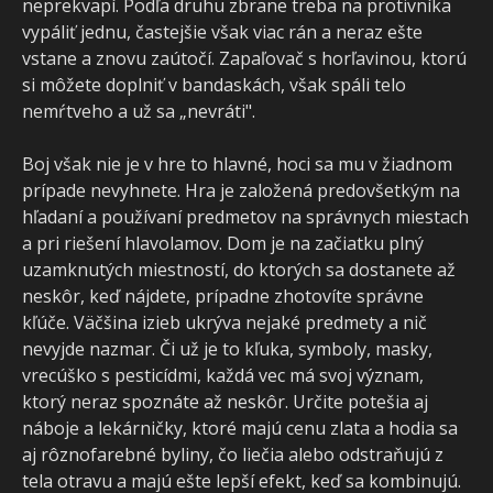
neprekvapí. Podľa druhu zbrane treba na protivníka
vypáliť jednu, častejšie však viac rán a neraz ešte
vstane a znovu zaútočí. Zapaľovač s horľavinou, ktorú
si môžete doplniť v bandaskách, však spáli telo
nemŕtveho a už sa „nevráti".
Boj však nie je v hre to hlavné, hoci sa mu v žiadnom
prípade nevyhnete. Hra je založená predovšetkým na
hľadaní a používaní predmetov na správnych miestach
a pri riešení hlavolamov. Dom je na začiatku plný
uzamknutých miestností, do ktorých sa dostanete až
neskôr, keď nájdete, prípadne zhotovíte správne
kľúče. Väčšina izieb ukrýva nejaké predmety a nič
nevyjde nazmar. Či už je to kľuka, symboly, masky,
vrecúško s pesticídmi, každá vec má svoj význam,
ktorý neraz spoznáte až neskôr. Určite potešia aj
náboje a lekárničky, ktoré majú cenu zlata a hodia sa
aj rôznofarebné byliny, čo liečia alebo odstraňujú z
tela otravu a majú ešte lepší efekt, keď sa kombinujú.