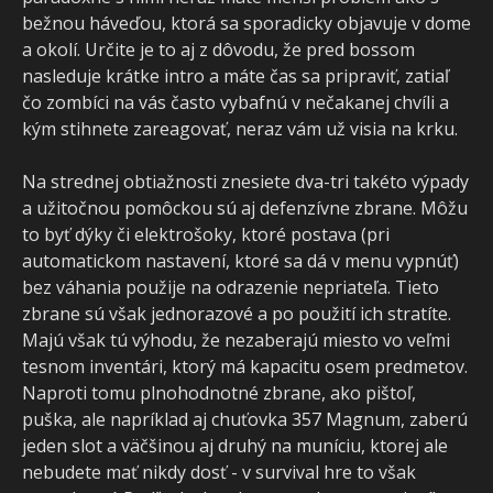
bežnou háveďou, ktorá sa sporadicky objavuje v dome
a okolí. Určite je to aj z dôvodu, že pred bossom
nasleduje krátke intro a máte čas sa pripraviť, zatiaľ
čo zombíci na vás často vybafnú v nečakanej chvíli a
kým stihnete zareagovať, neraz vám už visia na krku.
Na strednej obtiažnosti znesiete dva-tri takéto výpady
a užitočnou pomôckou sú aj defenzívne zbrane. Môžu
to byť dýky či elektrošoky, ktoré postava (pri
automatickom nastavení, ktoré sa dá v menu vypnúť)
bez váhania použije na odrazenie nepriateľa. Tieto
zbrane sú však jednorazové a po použití ich stratíte.
Majú však tú výhodu, že nezaberajú miesto vo veľmi
tesnom inventári, ktorý má kapacitu osem predmetov.
Naproti tomu plnohodnotné zbrane, ako pištoľ,
puška, ale napríklad aj chuťovka 357 Magnum, zaberú
jeden slot a väčšinou aj druhý na muníciu, ktorej ale
nebudete mať nikdy dosť - v survival hre to však