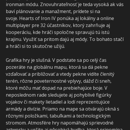
ironman módu. Znovuhrateľnosť je teda vysoká ak vás
baví plánovanie a manažment, prídete si na
svoje. Hearts of Iron IV ponúka aj lokálny a online
multiplayer pre 32 účastníkov, ktorý zahrňuje aj
kooperáciu, kde hráči spoločne spravujú tú istú
krajinu. Využiť sa pritom dajú aj módy. To bohato stačí
a hráči si to skutočne užijú.
Grafika hry je slušná. V podstate sa po celý čas
pozeráte na globálnu mapu, ktorá sa dá pekne
vzďaľovať a približovať a vtedy pekne vidíte členitý
terén, rôzne poveternostné vplyvy, dážď či sneh,
ktoré môžu mať dopad na prebiehajúce boje. V
neposlednom rade sledujete aj pohyblivé figúrky
vojakov či makety lietadiel a lodí reprezentujúce
armády a divízie. Priamo na mape sa otvárajú okná s
rôznymi položkami, tabuľkami a technologickým
stromom. Atmosfére hry napomáhajú sprievodné
artworky a určite aj pôsobivá hudba, ktorá pripomína