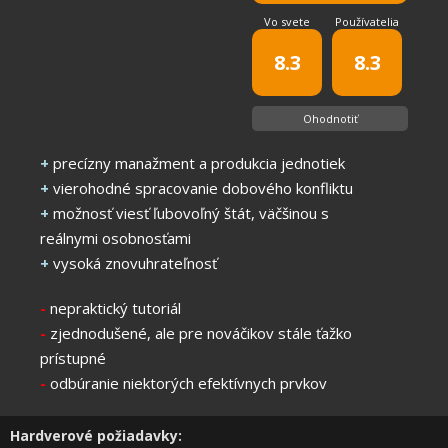
Vo svete
Používatelia
8.3
8.3
Ohodnotiť
+
precízny manažment a produkcia jednotiek
+
vierohodné spracovanie dobového konfliktu
+
možnosť viesť ľubovoľný štát, väčšinou s
reálnymi osobnosťami
+
vysoká znovuhrateľnosť
-
nepraktický tutoriál
-
zjednodušené, ale pre nováčikov stále ťažko
prístupné
-
odbúranie niektorých efektívnych prvkov
Hardverové požiadavky: