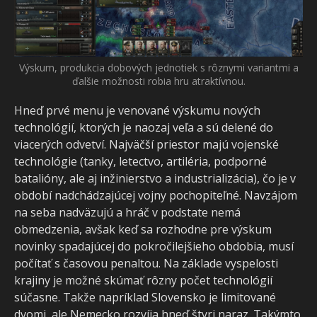
Výskum, produkcia dobových jednotiek s rôznymi variantmi a
ďalšie možnosti robia hru atraktívnou.
Hneď prvé menu je venované výskumu nových
technológií, ktorých je naozaj veľa a sú delené do
viacerých odvetví. Najväčší priestor majú vojenské
technológie (tanky, letectvo, artiléria, podporné
batalióny, ale aj inžinierstvo a industrializácia), čo je v
období nadchádzajúcej vojny pochopiteľné. Navzájom
na seba nadväzujú a hráč v podstate nemá
obmedzenia, avšak keď sa rozhodne pre výskum
novinky spadajúcej do pokročilejšieho obdobia, musí
počítať s časovou penaltou. Na základe vyspelosti
krajiny je možné skúmať rôzny počet technológií
súčasne. Takže napríklad Slovensko je limitované
dvomi, ale Nemecko rozvíja hneď štyri naraz. Takýmto