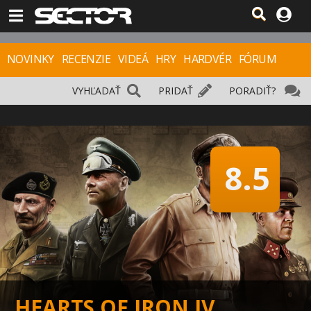
NOVINKY
RECENZIE
VIDEÁ
HRY
HARDVÉR
FÓRUM
VYHĽADAŤ
PRIDAŤ
PORADIŤ?
8.5
HEARTS OF IRON IV