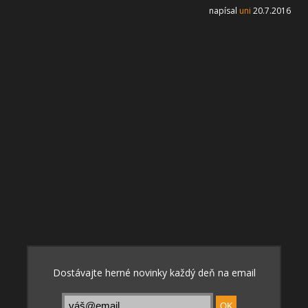
napísal
uni
20.7.2016