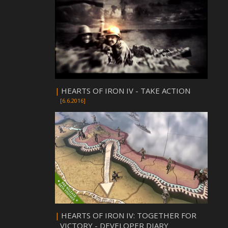
|
HEARTS OF IRON IV - TAKE ACTION
[6.6.2016]
|
HEARTS OF IRON IV: TOGETHER FOR
VICTORY - DEVELOPER DIARY