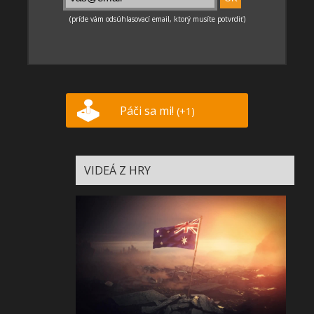
Páči sa mi!
(+1)
VIDEÁ Z HRY