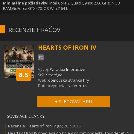
Minimálne požiadavky:
Intel Core 2 Quad Q9400 2.66 GHz, 4 GB
RAM,GeForce GTX470, OS Win 7 64-bit
RECENZIE HRÁČOV
HEARTS OF IRON IV
PC
Vývoj:
Paradox Interactive
8.5
Štýl:
Stratégia
Web:
domovská stránka hry
Dátum vydania:
6. jún 2016
+ SLEDOVAŤ HRU
SÚVISIACE ČLÁNKY:
|
Recenzia: Hearts of Iron IV (85)
20.7.2016
|
Hearts of Iron IV povoláva do boja v novom prídavku Thunder At Our