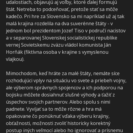
udalostiach, objavujú aj voľby, ktoré ďalej formujú
štát. Netreba to podceňovať, pretože stať sa môže
kadečo. Pri hre za Slovensko sa mi napríklad už aj tak
malá krajina rozdelila na dva suverénne štáty - v
jednom bol prezidentom Jozef Tiso v područí nacistov
a v separovanej Slovenskej socialistickej republike
vernej Sovietskemu zväzu vládol komunista Ján
Horňák (fiktívna osoba v krajine s vymyslenou
vlajkou).
Mimochodom, keď hráte za malé štáty, nemáte síce
rozhodujúci vplyv na situáciu vo svete a priebeh vojny,
ale výberom správnych spojencov a ich podporou na
bojisku môžete dosiahnuť slušné výhody a ťažiť z
úspechov svojich partnerov. Alebo spolu s nimi
padnete. Vyvíjať sa to môže rôzne a hra má
opakovane čo ponúknuť vďaka výberu krajiny,
obťažnosti, možnosti zvoliť historicky korektný
postup iných veľmocí alebo ho ignorovať a prísnemu