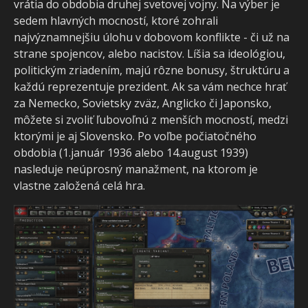
vrátia do obdobia druhej svetovej vojny. Na výber je
sedem hlavných mocností, ktoré zohrali
najvýznamnejšiu úlohu v dobovom konflikte - či už na
strane spojencov, alebo nacistov. Líšia sa ideológiou,
politickým zriadením, majú rôzne bonusy, štruktúru a
každú reprezentuje prezident. Ak sa vám nechce hrať
za Nemecko, Sovietsky zväz, Anglicko či Japonsko,
môžete si zvoliť ľubovoľnú z menších mocností, medzi
ktorými je aj Slovensko. Po voľbe počiatočného
obdobia (1.január 1936 alebo 14.august 1939)
nasleduje neúprosný manažment, na ktorom je
vlastne založená celá hra.