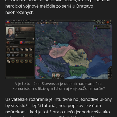
heroické vojnové melódie zo seriálu Bratstvo
neohrozených.
A je to tu - časť Slovenska je oddaná nacistom, časť
komunistom s fiktívnym lídrom aj vlajkou.Čo je horšie?
Užívateľské rozhranie je intuitívne no jednotlivé úkony
by si zaslúžili lepší tutoriál, hoci popisov je v ňom
neúrekom. I keď je totiž hra o niečo jednoduchšia ako