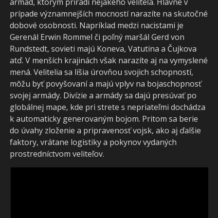
armád, ktorým priradí nejakého veliteľa. Hlavne v
prípade významnejších mocností narazíte na skutočné
dobové osobnosti. Napríklad medzi nacistami je
Gerenál Erwin Rommel či poľný maršál Gerd von
Rundstedt, sovieti majú Koneva, Vatutina a Čujkova
atď. V menších krajinách však narazíte aj na vymyslené
mená. Velitelia sa líšia úrovňou svojich schopností,
môžu byť povyšovaní a majú vplyv na bojaschopnosť
svojej armády. Divízie a armády sa dajú presúvať po
globálnej mape, kde pri strete s nepriateľmi dochádza
k automaticky generovaným bojom. Pritom sa berie
do úvahy zloženie a pripravenosť vojsk, ako aj ďalšie
faktory, vrátane logistiky a pokynov vydaných
prostredníctvom veliteľov.