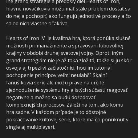
iné grand stratégie a predošlý diel Hearts of Iron,
hlavne nováčikovia môžu mať stále problém dostať sa
do nej a pochopiť, ako fungujú jednotlivé procesy a čo
sa od nich vlastne očakáva.
Hearts of Iron IV je kvalitná hra, ktorá ponúka slušné
možnosti pri manažmente a spravovaní ľubovoľnej
krajiny v období druhej svetovej vojny. Oproti iným
grand stratégiám nie je až taká zložitá, takže si ju skôr
osvoja aj trpezliví začiatočníci, hoci im tutoriál
pochopenie princípov veľmi neuľahčí. Skalní
fanúšikovia série ale môžu práve na určité
zjednodušenie systému hry a istých súčastí reagovať
negatívne a možno sa budú dožadovať
komplexnejších procesov. Záleží na tom, ako komu
hra sadne. V každom prípade je to dôstojné
pokračovanie kultovej série, ktoré má čo ponúknuť v
single aj multiplayeri.