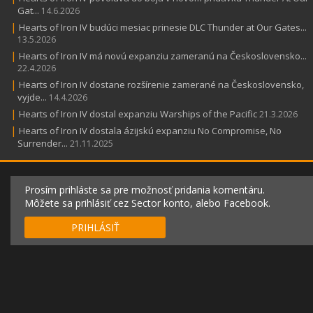
Gat...
14.6.2026
|
Hearts of Iron IV budúci mesiac prinesie DLC Thunder at Our Gates...
13.5.2026
|
Hearts of Iron IV má novú expanziu zameranú na Československo...
22.4.2026
|
Hearts of Iron IV dostane rozšírenie zamerané na Československo,
vyjde...
14.4.2026
|
Hearts of Iron IV dostal expanziu Warships of the Pacific
21.3.2026
|
Hearts of Iron IV dostala ázijskú expanziu No Compromise, No
Surrender...
21.11.2025
Prosím prihláste sa pre možnosť pridania komentáru.
Môžete sa prihlásiť cez Sector konto, alebo Facebook.
PRIHLÁSIŤ