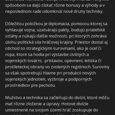
spôsobom sa dajú získať rôzne bonusy a výhody a v
neposlednom rade odomknúť nové druhy techniky.
Dôležitou položkou je diplomacia, pomocou ktorej sa
vyhlasuje vojna, uzatvárajú pakty, budujú priateľské
vzťahy a núkajú ďalšie možnosti, pri ktorých zohráva
úlohu politická sila hráčovej krajiny. Priestor dostal aj
obchod so strategickými surovinami, ako je oceľ či
ropa, ktoré sa hodia pri výstavbe civilných a
vojenských tovární, prístavov, opevnení, letiska či
protileteckej obrany vo zvolených regiónoch. Suroviny
sa však spotrebujú hlavne pri produkcii nových
vojenských jednotiek, výzbroje a podporných
prostriedkov pre pechotu.
Mužstvo a technika sa začleňujú do divízií, ktoré môžu
mať rôzne zloženie a úpravy. Hotové divízie
umiestnené na svojom území hráč zoskupuje do