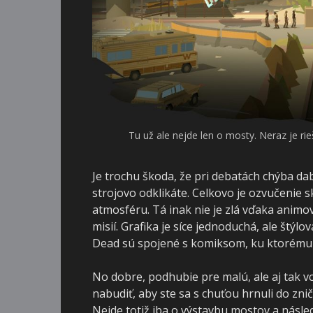
Tu už ale nejde len o mosty. Neraz je rie
Je trochu škoda, že pri debatách chýba da
strojovo odklikáte. Celkovo je ozvučenie 
atmosféru. Tá inak nie je zlá vďaka ani
misií. Grafika je síce jednoduchá, ale št
Dead sú spojené s komiksom, ku ktorému tr
No dobre, podhubie pre malú, ale aj tak v
nabudiť, aby ste sa s chuťou hrnuli do zn
Nejde totiž iba o výstavbu mostov a násled