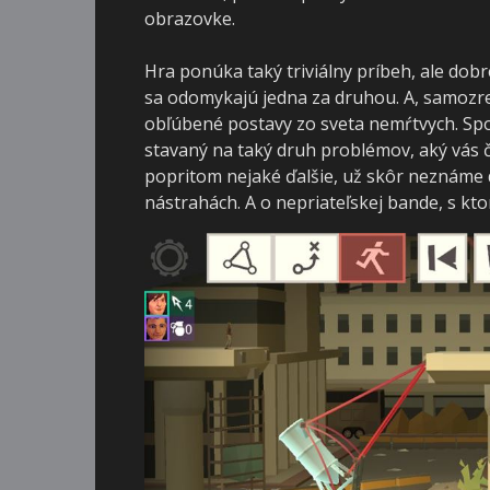
obrazovke.
Hra ponúka taký triviálny príbeh, ale dobr
sa odomykajú jedna za druhou. A, samozre
obľúbené postavy zo sveta nemŕtvych. Spoč
stavaný na taký druh problémov, aký vás č
popritom nejaké ďalšie, už skôr neznáme 
nástrahách. A o nepriateľskej bande, s kt