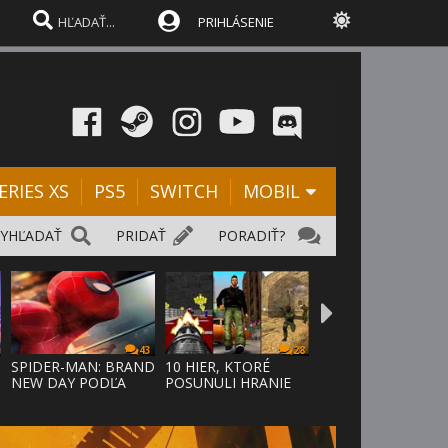
PRIHLÁSENIE
ERIES XS
PS5
SWITCH
MOBIL
VYHĽADAŤ
PRIDAŤ
PORADIŤ?
43
28
SPIDER-MAN: BRAND
10 HIER, KTORÉ
NEW DAY PODĽA
POSUNULI HRANIE
ODHADOV OT
VPRED