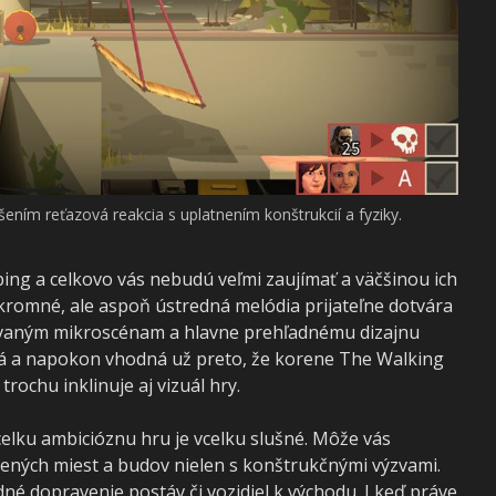
šením reťazová reakcia s uplatnením konštrukcií a fyziky.
bing a celkovo vás nebudú veľmi zaujímať a väčšinou ich
skromné, ale aspoň ústredná melódia prijateľne dotvára
movaným mikroscénam a hlavne prehľadnému dizajnu
ýlová a napokon vhodná už preto, že korene The Walking
ochu inklinuje aj vizuál hry.
celku ambicióznu hru je vcelku slušné. Môže vás
ičených miest a budov nielen s konštrukčnými výzvami.
né dopravenie postáv či vozidiel k východu. I keď práve