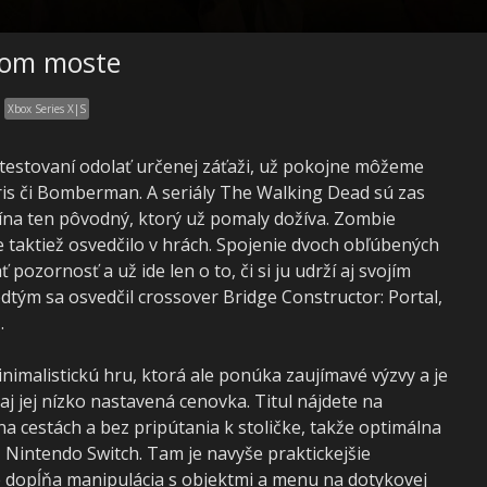
šom moste
Xbox Series X|S
 testovaní odolať určenej záťaži, už pokojne môžeme
tris či Bomberman. A seriály The Walking Dead sú zas
očína ten pôvodný, ktorý už pomaly dožíva. Zombie
taktiež osvedčilo v hrách. Spojenie dvoch obľúbených
pozornosť a už ide len o to, či si ju udrží aj svojím
ým sa osvedčil crossover Bridge Constructor: Portal,
.
nimalistickú hru, ktorá ale ponúka zaujímavé výzvy a je
 jej nízko nastavená cenovka. Titul nájdete na
na cestách a bez pripútania k stoličke, takže optimálna
 Nintendo Switch. Tam je navyše praktickejšie
e dopĺňa manipulácia s objektmi a menu na dotykovej