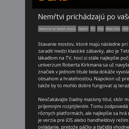
Nemŕtvi prichádzajú po va
Recenzia na Switch verziu
Switch
PC
PS4
Xbox One
iOS
Stavanie mostov, ktoré majú následne pri
zaradiť medzi klasické zábavky, ako je Te
lákadlom na TV, hoci si stále najlepšie p
univerzum Roberta Kirkmana sa už navyše 
značiek v jednom titule teda dokáže vyvolať 
obsahom a hrateľnosťou. Napokon už predt
takže by to mohlo dobre fungovať aj teraz
Neočakávajte žiadny masívny titul, skôr mi
príjemným rozptýlením. Tomu zodpovedá aj
rôznych platformách, ale najlepšie sa hrá 
je verzia pre iOS alebo handheldový režim
ovládanie, pretože páčky a tlačidlá vhodn