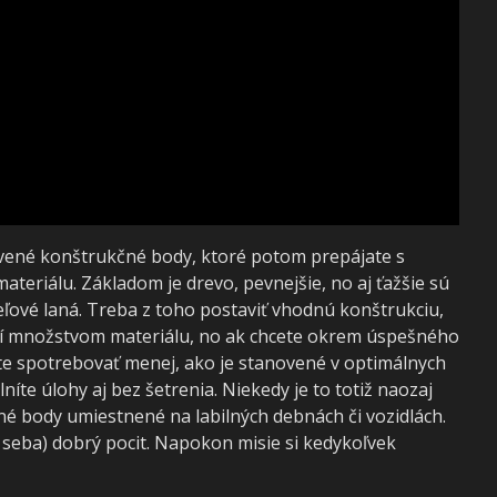
vené konštrukčné body, ktoré potom prepájate s
teriálu. Základom je drevo, pevnejšie, no aj ťažšie sú
eľové laná. Treba z toho postaviť vhodnú konštrukciu,
vaní množstvom materiálu, no ak chcete okrem úspešného
 ste spotrebovať menej, ako je stanovené v optimálnych
níte úlohy aj bez šetrenia. Niekedy je to totiž naozaj
né body umiestnené na labilných debnách či vozidlách.
o seba) dobrý pocit. Napokon misie si kedykoľvek