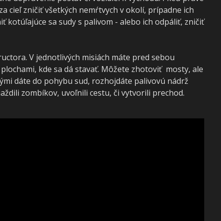
za cieľ zničiť všetkých nemŕtvych v okolí, prípadne ich
kotúľajúce sa sudy s palivom - alebo ich odpáliť, zničiť
ructora. V jednotlivých misiách máte pred sebou
plochami, kde sa dá stavať. Môžete zhotoviť mosty, ale
rými dáte do pohybu sud, rozhojdáte palivovú nádrž
dili zombíkov, uvoľnili cestu, či vytvorili prechod.