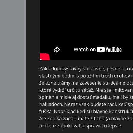
Základom výstavby sú hlavné, pevne ukot
vlastnými bodmi s použitím troch druhov ma
železné trámy, na zavesenie sú ideálne oc
ktorá vydrží určitú záťaž. Nie ste limito
splnenia misie aj dostať medailu, mali by
nákladoch. Neraz však budete radi, keď spl
fuška. Napríklad keď sú hlavné konštrukč
Ale keď sa zadarí máte z toho (a hlavne z
môžete zopakovať a spraviť to lepšie.