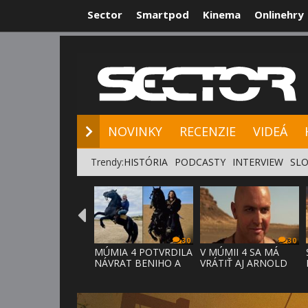
Sector
Smartpod
Kinema
Onlinehry
NOVINKY
RE
NOVINKY
RECENZIE
VIDEÁ
Trendy:
HISTÓRIA
PODCASTY
INTERVIEW
SLO
30
30
MÚMIA 4 POTVRDILA
V MÚMII 4 SA MÁ
NÁVRAT BENIHO A
VRÁTIŤ AJ ARNOLD
ARDETHA
VOSLOO AK