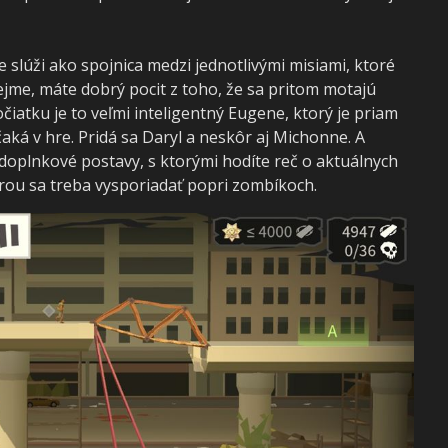
e slúži ako spojnica medzi jednotlivými misiami, ktoré
jme, máte dobrý pocit z toho, že sa pritom motajú
iatku je to veľmi inteligentný Eugene, ktorý je priam
aká v hre. Pridá sa Daryl a neskôr aj Michonne. A
doplnkové postavy, s ktorými hodíte reč o aktuálnych
orou sa treba vysporiadať popri zombíkoch.