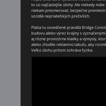
to sú najčastejšie úlohy. Ale niekedy máte 
niekam presmerovať, bezpečne premiestniť 
vozidlá nepriateľských preživších.
Platia tu osvedčené pravidlá Bridge Const
budovu alebo výrez krajiny s vyznačenými 
aj rôzne provizórne kladky a výmysly, kto
alebo zhodíte reklamnú tabuľu, aby rozmliaž
Veľkú úlohu pritom zohráva fyzika.