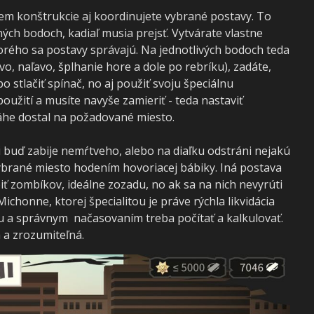
em konštrukcie aj koordinujete vybrané postavy. To
ých bodoch, kadiaľ musia prejsť. Vytvárate vlastne
orého sa postavy správajú. Na jednotlivých bodoch teda
o, naľavo, šplhanie hore a dole po rebríku), zadáte,
o stlačiť spínač, no aj použiť svoju špeciálnu
oužití a musíte navyše zamieriť - teda nastaviť
ráhe dostal na požadované miesto.
mi buď zabije nemŕtveho, alebo na diaľku odstráni nejakú
brané miesto hodením hovoriacej bábiky. Iná postava
biť zombíkov, ideálne zozadu, no ak sa na nich nevyrúti
ichonne, ktorej špecialitou je práve rýchla likvidácia
ou a správnym načasovaním treba počítať a kalkulovať.
 a zrozumiteľná.