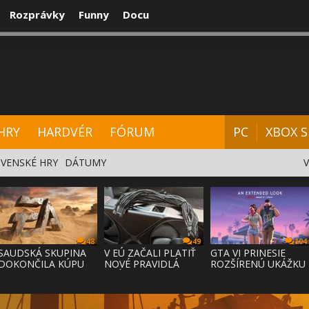
Rozprávky
Funny
Docu
CENZIE
VIDEÁ
HARDVÉR
FÓRUM
HRY
HARDVÉR
FÓRUM
PC
XBOX S
VENSKÉ HRY
DÁTUMY
48
49
104
SAUDSKÁ SKUPINA
V EÚ ZAČALI PLATIŤ
GTA VI PRINESIE
DOKONČILA KÚPU
NOVÉ PRAVIDLÁ
ROZŠÍRENÚ UKÁŽKU
EA ZA 55 MI
PRÁVA NA
NA NETFLI