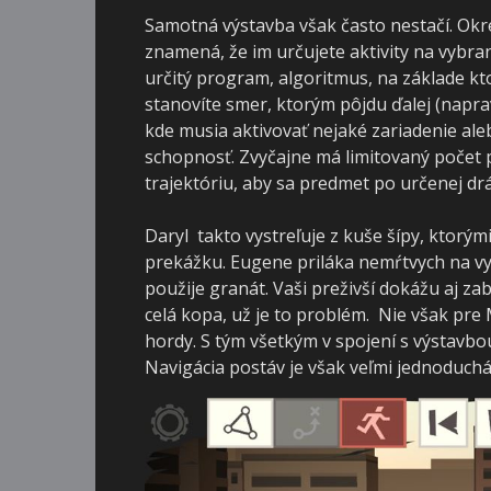
Samotná výstavba však často nestačí. Okr
znamená, že im určujete aktivity na vybran
určitý program, algoritmus, na základe kt
stanovíte smer, ktorým pôjdu ďalej (naprav
kde musia aktivovať nejaké zariadenie aleb
schopnosť. Zvyčajne má limitovaný počet p
trajektóriu, aby sa predmet po určenej d
Daryl takto vystreľuje z kuše šípy, ktorý
prekážku. Eugene priláka nemŕtvych na vy
použije granát. Vaši preživší dokážu aj za
celá kopa, už je to problém. Nie však pre M
hordy. S tým všetkým v spojení s výstavb
Navigácia postáv je však veľmi jednoduchá