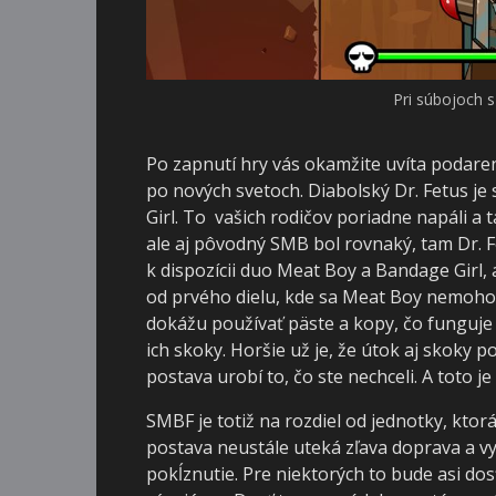
Pri súbojoch s
Po zapnutí hry vás okamžite uvíta podar
po nových svetoch. Diabolský Dr. Fetus j
Girl. To vašich rodičov poriadne napáli a
ale aj pôvodný SMB bol rovnaký, tam Dr. 
k dispozícii duo Meat Boy a Bandage Girl, a
od prvého dielu, kde sa Meat Boy nemohol 
dokážu používať päste a kopy, čo funguje 
ich skoky. Horšie už je, že útok aj skoky po
postava urobí to, čo ste nechceli. A toto j
SMBF je totiž na rozdiel od jednotky, ktor
postava neustále uteká zľava doprava a vy 
pokĺznutie. Pre niektorých to bude asi do