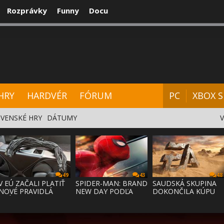
Rozprávky
Funny
Docu
CENZIE
VIDEÁ
HARDVÉR
FÓRUM
HRY
HARDVÉR
FÓRUM
PC
XBOX S
VENSKÉ HRY
DÁTUMY
49
43
48
V EÚ ZAČALI PLATIŤ
SPIDER-MAN: BRAND
SAUDSKÁ SKUPINA
NOVÉ PRAVIDLÁ
NEW DAY PODĽA
DOKONČILA KÚPU
PRÁVA NA
ODHADOV OT
EA ZA 55 MI