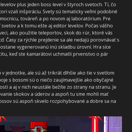
evelov plus jeden boss level v štyroch svetoch. Tí, čo
ori vzali inšpiráciu. Svety sú tematicky veľmi podobné
emocnicu, továreň a po novom aj laboratórium. Pre
vetov a k tomu ešte aj editor levelov. Počas vášho
eci, ako použitie teleportov, skok do rúr, ktoré vás
atď. Časy za rýchle prejdenie sa ale nedajú porovnávať s
dostane vygenerovanú inú skladbu úrovní. Hra síce
itu, keď ste kamarátovi uchmatli prvenstvo o pár
 jednotke, ale sú až trikrát dlhšie ako tie v svetlom
oje s bossmi sú o niečo zaujímavejšie ako obyčajné
sti a aj v nich neustále bežíte zo strany na stranu. Je
sovanie skokov a úderov a aspoň tu sme mohli mať
bossov sú aspoň skvelo rozpohybované a dobre sa na