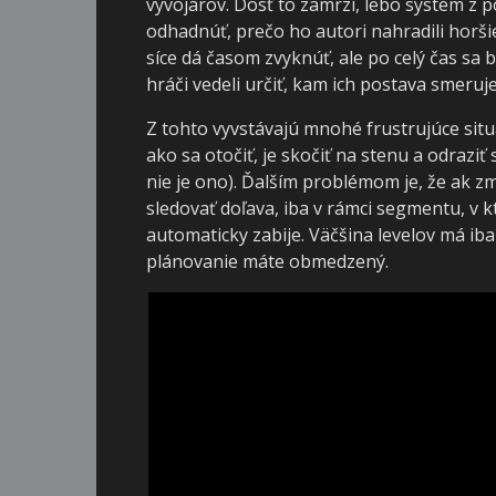
vývojárov. Dosť to zamrzí, lebo systém z p
odhadnúť, prečo ho autori nahradili horši
síce dá časom zvyknúť, ale po celý čas sa b
hráči vedeli určiť, kam ich postava smeruje
Z tohto vyvstávajú mnohé frustrujúce situá
ako sa otočiť, je skočiť na stenu a odraziť
nie je ono). Ďalším problémom je, že ak 
sledovať doľava, iba v rámci segmentu, v k
automaticky zabije. Väčšina levelov má iba
plánovanie máte obmedzený.