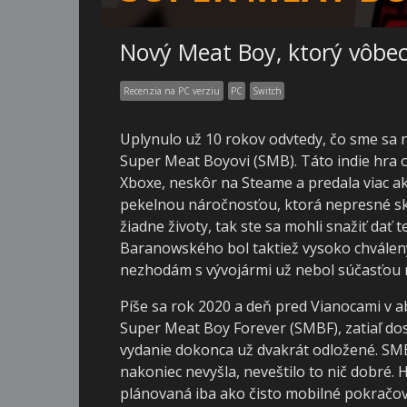
Nový Meat Boy, ktorý vôbec
Recenzia na PC verziu
PC
Switch
Uplynulo už 10 rokov odvtedy, čo sme sa 
Super Meat Boyovi (SMB). Táto indie hra 
Xboxe, neskôr na Steame a predala viac ak
pekelnou náročnosťou, ktorá nepresné sko
žiadne životy, tak ste sa mohli snažiť da
Baranowského bol taktiež vysoko chválený,
nezhodám s vývojármi už nebol súčasťou 
Píše sa rok 2020 a deň pred Vianocami v a
Super Meat Boy Forever (SMBF), zatiaľ dos
vydanie dokonca už dvakrát odložené. SMBF
nakoniec nevyšla, neveštilo to nič dobré. 
plánovaná iba ako čisto mobilné pokračov