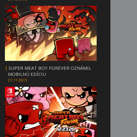
|
SUPER MEAT BOY FOREVER OZNÁMIL
MOBILNÚ EDÍCIU
[11.11.2021]