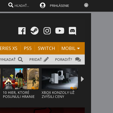
PRIHLÁSENIE
ERIES XS
PS5
SWITCH
MOBIL
VYHĽADAŤ
PRIDAŤ
PORADIŤ?
28
73
10 HIER, KTORÉ
XBOX KONZOLY UŽ
POSUNULI HRANIE
ZVÝŠILI CENY
VPRED