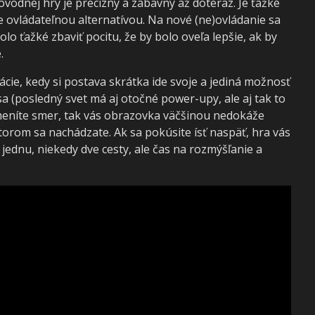
ôvodnej hry je precízny a zábavný až doteraz. Je ťažké
e ovládateľnou alternatívou. Na nové (ne)ovládanie sa
olo ťažké zbaviť pocitu, že by bolo oveľa lepšie, ak by
.
cie, kedy si postava skrátka ide svoje a jediná možnosť
 sa (posledný svet má aj otočné power-upy, ale aj tak to
zmeníte smer, tak vás obrazovka väčšinou nedokáže
torom sa nachádzate. Ak sa pokúsite ísť naspäť, hra vás
 jednu, niekedy dve cesty, ale čas na rozmýšľanie a