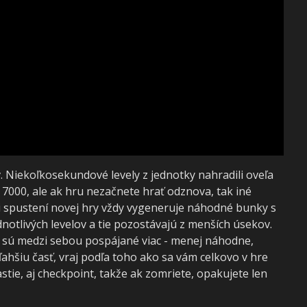
v. Niekoľkosekundové levely z jednotky nahradili oveľa
o 7000, ale ak hru nezačnete hrať odznova, tak iné
ri spustení novej hry vždy vygeneruje náhodné bunky s
notlivých levelov a tie pozostávajú z menších úsekov.
le sú medzi sebou pospájané viac - menej náhodne,
ahšiu časť, vraj podľa toho ako sa vám celkovo v hre
astie, aj checkpoint, takže ak zomriete, opakujete len