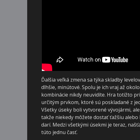
Ďalšia veľká zmena sa týka skladby levelo
dlhšie, minútové. Spolu je ich vraj až okol
kombinácie nikdy neuvidíte. Hra totižto p
určitým prvkom, ktoré sú poskladané z jed
Všetky úseky boli vytvorené vývojármi, a
takže niekedy môžete dostať ťažšiu alebo ľ
darí. Medzi všetkými úsekmi je teraz, našť
túto jednu časť.