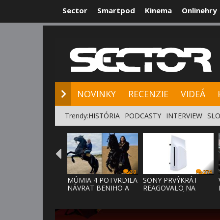
Sector
Smartpod
Kinema
Onlinehry
NOVINKY
RE
NOVINKY
RECENZIE
VIDEÁ
Trendy:
HISTÓRIA
PODCASTY
INTERVIEW
SLO
30
274
MÚMIA 4 POTVRDILA
SONY PRVÝKRÁT
NÁVRAT BENIHO A
REAGOVALO NA
ARDETHA
KRITIKU HRÁČOV,