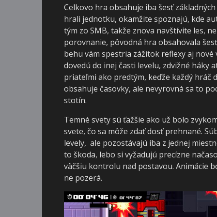
Celkovo hra obsahuje iba šesť základných l
hrali jednotku, okamžite spoznajú, kde aut
tým zo SMB, takže znova navštívite les, n
porovnanie, pôvodná hra obsahovala šesť s
behu vám spestria zážitok reflexy aj nové v
dovedú do inej časti levelu, zdvižné háky 
priateľmi ako predtým, keďže každý hráč 
obsahuje časovky, ale nevyrovná sa to poc
stotín.
Temné svety sú ťažšie ako už bolo zvykom v
svete, čo sa môže zdať dosť prehnané. Súb
levely, ale pozostávajú iba z jednej miestno
to škoda, lebo si vyžadujú precízne nača
väčšiu kontrolu nad postavou. Animácie 
ne pozerá.