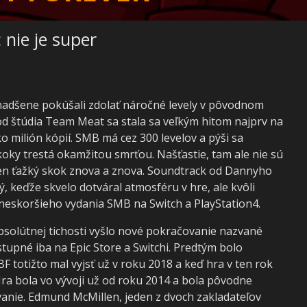
 nie je super
nadšene pokúšali zdolať náročné levely v pôvodnom
od štúdia Team Meat sa stala sa veľkým hitom najprv na
o milión kópií. SMB má cez 300 levelov a pýši sa
ky trestá okamžitou smrťou. Našťastie, tam ale nie sú
ť ten ťažký skok znova a znova. Soundtrack od Dannyho
 keďže skvelo dotváral atmosféru v hre, ale kvôli
neskoršieho vydania SMB na Switch a PlayStation4.
bsolútnej tichosti vyšlo nové pokračovanie nazvané
tupné iba na Epic Store a Switchi. Predtým bolo
 totižto mal vyjsť už v roku 2018 a keď hra v ten rok
Hra bola vo vývoji už od roku 2014 a bola pôvodne
anie. Edmund McMillen, jeden z dvoch zakladateľov