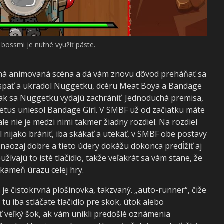
 bossmi je nutné využiť päste.
ená animovaná scéna a dá vám znovu dôvod preháňať sa
e späť a ukradol Nuggetku, dcéru Meat Boya a Bandage
 tak sa Nuggetku vydajú zachrániť. Jednoduchá premisa,
Fetus uniesol Bandage Girl. V SMBF už od začiatku máte
le nie je medzi nimi takmer žiadny rozdiel. Na rozdiel
nijako brániť, iba skákať a utekať, v SMBF obe postavy
naozaj dobre a tieto údery dokážu dokonca predĺžiť aj
užívajú to isté tlačidlo, takže veľakrát sa vám stane, že
e kameň úrazu celej hry.
á je čistokrvná plošinovka, takzvaný. „auto-runner“, čiže
tu iba stláčate tlačidlo pre skok, útok alebo
sť veľký šok, ak vám unikli predošlé oznámenia