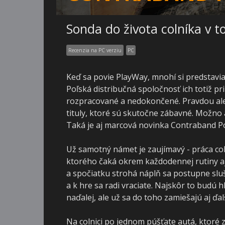
Sonda do života colníka v t
Recenzia na PC verziu
PC
Keď sa povie PlayWay, mnohí si predstavia
Poľská distribučná spoločnosť ich totiž 
rozpracované a nedokončené. Pravdou ale 
tituly, ktoré sú skutočne zábavné. Možno 
Taká je aj marcová novinka Contraband Po
Už samotný námet je zaujímavý - práca coln
ktorého čaká okrem každodennej rutiny aj
a spočiatku strohá náplň sa postupne slušn
a k hre sa radi vraciate. Najskôr to budú h
naďalej, ale už sa do toho zamiešajú aj ďal
Na colnici po jednom púšťate autá, ktoré z