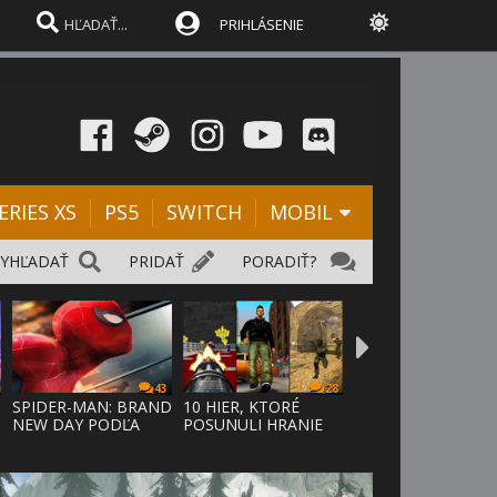
PRIHLÁSENIE
ERIES XS
PS5
SWITCH
MOBIL
VYHĽADAŤ
PRIDAŤ
PORADIŤ?
43
28
SPIDER-MAN: BRAND
10 HIER, KTORÉ
NEW DAY PODĽA
POSUNULI HRANIE
ODHADOV OT
VPRED