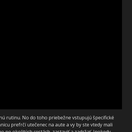
nú rutinu. No do toho priebežne vstupujú špecifické
ranicu prefrčí utečenec na aute a vy by ste vtedy mali
 po okolitých cestách, zastaviť a zadržať. Inokedy