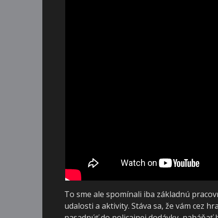
To sme ale spomínali iba základnú pracov
udalosti a aktivity. Stáva sa, že vám cez h
nasadnúť do policajnej dodávky, naháňať ho