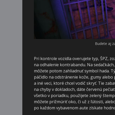
Budete aj z
Pri kontrole vozidla overujete typ, ŠPZ, 
na odhalenie kontrabandu. Na sedačkách, 
môžete potom zahliadnuť symbol hada. Tým
páčidlo na odstránenie kože, gumy alebo p
a iné veci, ktoré chcel vodič skryť. Tie zab
na chyby v dokladoch, dáte červenú pečiatku
všetko v poriadku, použijete zelený štempe
môžete prižmúriť oko, či už z ľútosti, alebo
po každom vybavenom aute získate hodno