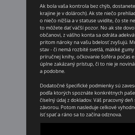
Ak bola vaša kontrola bez chýb, dostanete 
krajine je v dolároch). Ak ste niečo prehlia
o niečo nižšia a v statuse uvidíte, čo ste
to môžete dať väčší pozor. No ak ste dovo
občanovi, z vášho konta sa odráta adekvá
pritom nároky na vašu bdelosť zvyšujú. Mu
stav - či nemá rozbité svetlá, mäkké gumy
príručnej knihy, očkovanie šoféra počas ep
úplne zakázaný prístup, či to nie je noviná
a podobne.
Dodatočné špecifické podmienky sú zaves
podľa ktorých spoznáte konkrétnych pašer
číselný údaj z dokladov. Váš pracovný deň 
závorou. Potom nasleduje celkové vyhodn
ísť spať a ráno sa to začína odznova.