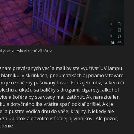
atýkať a eskortovať väzňov.
zoznam prevážaných vecí a mali by ste využívať UV lampu
blatníku, v skrinkách, pneumatikách aj priamo v tovare
 je označený pašovaný tovar. Použijete nôž, sekeru či
lechu a ukážu sa balíčky s drogami, cigarety, alkohol
avíte a šoféra by ste vtedy mali zatknúť. Ak narazíte len
 a dotyčného iba vrátite späť, odkiaľ prišiel. Ak je
ľ a pustíte vodiča dnu do vašej krajiny. Niekedy ale
 za úplatok a dovolíte ísť ďalej aj vinníkovi. Ale pozor,
tenie.