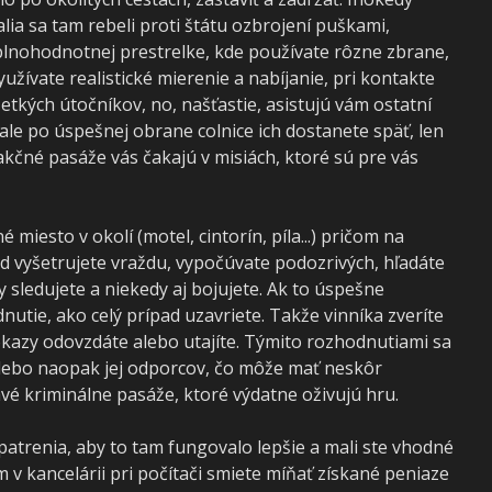
lia sa tam rebeli proti štátu ozbrojení puškami,
lnohodnotnej prestrelke, kde používate rôzne zbrane,
využívate realistické mierenie a nabíjanie, pri kontakte
šetkých útočníkov, no, našťastie, asistujú vám ostatní
 ale po úspešnej obrane colnice ich dostanete späť, len
 akčné pasáže vás čakajú v misiách, ktoré sú pre vás
 miesto v okolí (motel, cintorín, píla...) pričom na
d vyšetrujete vraždu, vypočúvate podozrivých, hľadáte
sledujete a niekedy aj bojujete. Ak to úspešne
utie, ako celý prípad uzavriete. Takže vinníka zveríte
dôkazy odovzdáte alebo utajíte. Týmito rozhodnutiami sa
 alebo naopak jej odporcov, čo môže mať neskôr
vé kriminálne pasáže, ktoré výdatne oživujú hru.
atrenia, aby to tam fungovalo lepšie a mali ste vhodné
v kancelárii pri počítači smiete míňať získané peniaze