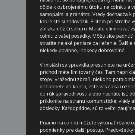
dôjde k ozbrojenému útoku na colnicu a va
samopalmi a granátmi. Vtedy dochádza k p
ktoré ste si zadovážili. Pritom pri streľbe 
zblízka nôž či sekeru. Musíte eliminovať v
colníci z vašej posádky. Môžu síce padnúť,
stratíte nejaké peniaze za liečenie. Ďalšie
niekedy povinné, inokedy dobrovoľné.
V misiách sa spravidla presuniete na určené
príchod máte limitovaný čas. Tam napríkla
stopy, vražednú zbraň, niekoho potajomky 
dotiahnete do konca, ešte vás čaká rozhodn
do rúk spravodlivosti alebo necháte ísť, 
prikloníte na stranu komunistickej vlády
dôsledky. Každopádne, sú to veľmi zaujíma
Priamo na colnici môžete vykonať rôzne op
podmienky pre ďalší postup. Predovšetkým 