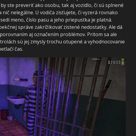
y ste preveriť ako osobu, tak aj vozidlo, či sú splnené
nič nelegálne. U vodiča zisťujete, či vyzerá rovnako
 sedí meno, číslo pasu a jeho priepustka je platná.
ekčnej správe zakrížikovať zistené nedostatky. Ale dá
m porovnaním aj označením problémov. Pritom sa ale
trolách sú jej zmysly trochu otupené a vyhodnocovanie
etlačí čas.