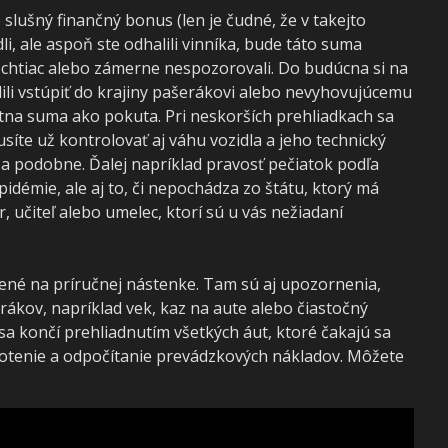
slušný finančný bonus (len je čudné, že v takejto
dli, ale aspoň ste odhalili vinníka, bude táto suma
 nechtiac alebo zámerne nespozorovali. Do budúcna si na
lili vstúpiť do krajiny pašerákovi alebo nevyhovujúcemu
tna suma ako pokuta. Pri neskorších prehliadkach sa
síte už kontrolovať aj váhu vozidla a jeho technický
 a podobne. Ďalej napríklad pravosť pečiatok podľa
idémie, ale aj to, či nepochádza zo štátu, ktorý má
r, učiteľ alebo umelec, ktorí sú u vás nežiadaní
ené na príručnej nástenke. Tam sú aj upozornenia,
ákov, napríklad vek, kaz na aute alebo čiastočný
sa končí prehliadnutím všetkých áut, ktoré čakajú sa
otenie a odpočítanie prevádzkových nákladov. Môžete