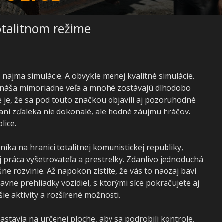
otalitnom režime
 najmä simulácie. A obvykle menej kvalitné simulácie.
prináša mimoriadne veľa a mnohé zostávajú dlhodobo
je, že sa pod touto značkou objavili aj pozoruhodné
ani zďaleka nie dokonalé, ale hodné záujmu hráčov.
lice.
íka na hranici totalitnej komunistickej republiky,
 práca vyšetrovateľa a prestrelky. Zdanlivo jednoduchá
e rozvinie. Až napokon zistíte, že vás to naozaj baví
lavne prehliadky vozidiel, s ktorými síce pokračujete aj
šie aktivity a rozšírené možnosti.
astavia na určenej ploche, aby sa podrobili kontrole.