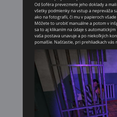
Od šoféra prevezmete jeho doklady a mali b
všetky podmienky na vstup a nepreváža sa 
ako na fotografii, či mu v papieroch všade
Môžete to urobiť manuálne a potom v inšp
sa to aj klikaním na údaje s automatický
vaša postava unavuje a po niekoľkých kon
pomalšie. Našťastie, pri prehliadkach vás n