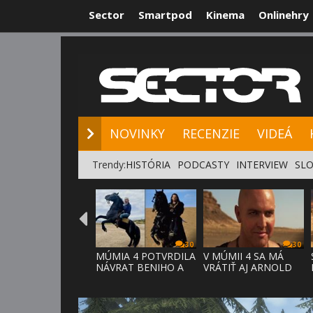
Sector
Smartpod
Kinema
Onlinehry
NOVINKY
RE
NOVINKY
RECENZIE
VIDEÁ
Trendy:
HISTÓRIA
PODCASTY
INTERVIEW
SLO
30
30
MÚMIA 4 POTVRDILA
V MÚMII 4 SA MÁ
NÁVRAT BENIHO A
VRÁTIŤ AJ ARNOLD
ARDETHA
VOSLOO AK