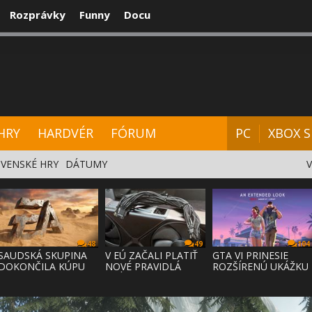
Rozprávky
Funny
Docu
CENZIE
VIDEÁ
HARDVÉR
FÓRUM
HRY
HARDVÉR
FÓRUM
PC
XBOX S
VENSKÉ HRY
DÁTUMY
48
49
104
SAUDSKÁ SKUPINA
V EÚ ZAČALI PLATIŤ
GTA VI PRINESIE
DOKONČILA KÚPU
NOVÉ PRAVIDLÁ
ROZŠÍRENÚ UKÁŽKU
EA ZA 55 MI
PRÁVA NA
NA NETFLI