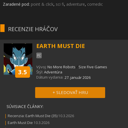
Zaradené pod:
point & click
,
sci fi
,
adventure
,
comedic
RECENZIE HRÁČOV
EARTH MUST DIE
PC
Vývoj:
No More Robots
/
Size Five Games
3.5
Štýl:
Adventúra
Dátum vydania:
27. január 2026
+ SLEDOVAŤ HRU
SÚVISIACE ČLÁNKY:
|
Recenzia: Earth Must Die (35)
10.3.2026
|
Earth Must Die
10.3.2026