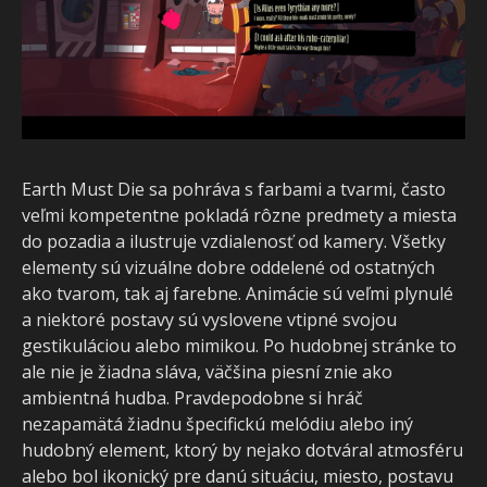
Earth Must Die sa pohráva s farbami a tvarmi, často
veľmi kompetentne pokladá rôzne predmety a miesta
do pozadia a ilustruje vzdialenosť od kamery. Všetky
elementy sú vizuálne dobre oddelené od ostatných
ako tvarom, tak aj farebne. Animácie sú veľmi plynulé
a niektoré postavy sú vyslovene vtipné svojou
gestikuláciou alebo mimikou. Po hudobnej stránke to
ale nie je žiadna sláva, väčšina piesní znie ako
ambientná hudba. Pravdepodobne si hráč
nezapamätá žiadnu špecifickú melódiu alebo iný
hudobný element, ktorý by nejako dotváral atmosféru
alebo bol ikonický pre danú situáciu, miesto, postavu