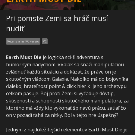
Pri pomste Zemi sa hráč musí
nudiť
Recenzia na PC verziu
PC
Earth Must Die
je logická sci-fi adventúra s
humorným nádychom. VValak sa snaží manipuláciou
zvládnuť každú situáciu a dokázať, že práve on je
skutočným vládcom Galaxie. Nakoľko má do bojovníka
ďaleko, hrateľnosť point & click hier k jeho archetypu
celkom pasuje. Boj proti Zemi si vyžaduje dôvtip,
skúsenosti a schopnosti skutočného manipulátora, za
ktorého má vždy kto vykonať špinavú prácu, zatiaľ čo
on v pozadí ťahá za nitky. Bol v tejto hre úspešný?
Jedným z najdôležitejších elementov Earth Must Die je