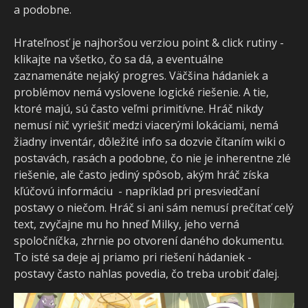
a podobne.
Hrateľnosť je najhoršou verziou point & click rutiny -
klikajte na všetko, čo sa dá, a eventuálne
zaznamenáte nejaký progres. Väčšina hádaniek a
problémov nemá vyslovene logické riešenie. A tie,
ktoré majú, sú často veľmi primitívne. Hráč nikdy
nemusí nič vyriešiť medzi viacerými lokáciami, nemá
žiadny inventár, dôležité info sa dozvie čítaním wiki o
postavách, rasách a podobne, čo nie je inherentne zlé
riešenie, ale často jediný spôsob, akým hráč získa
kľúčovú informáciu - napríklad pri presviedčaní
postavy o niečom. Hráč si ani sám nemusí prečítať celý
text, zvyčajne mu ho hneď Milky, jeho verná
spoločníčka, zhrnie po otvorení daného dokumentu.
To isté sa deje aj priamo pri riešení hádaniek -
postavy často nahlas povedia, čo treba urobiť ďalej.