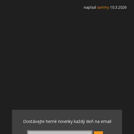
napísal
sammy
10.3.2026