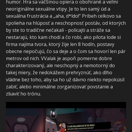
humor. Hra sa väčšinou opiera o obohrané a veľmi
neoriginálne sexuálne vtipy. Je to len samý úd a
sexuálna frustrácia a „aha, d*ldo!” Príbeh celkovo sa
spolieha na hlúposť a neschopnosť postáv, od ktorých
by ste to tradične nečakali - policajti a stráže sa
nestarajú, kto kam chodí a čo robí, ako pilota lode si
firma najíma tvora, ktorý žije len 8 hodín, postavy
obecne nepočujú, čo sa deje a o čom sa hovorí len pár
metrov od nich. VValak je aspoň pomerne dobre
charakterizovaný, ale neschopný a nemotorný do
takej miery, že nedokážem prehryznúť, ako dlho
vládne bez toho, aby sa ho už dávno niekto nepokúsil
zabiť, alebo minimálne zorganizovať povstanie a
zbaviť ho trónu.