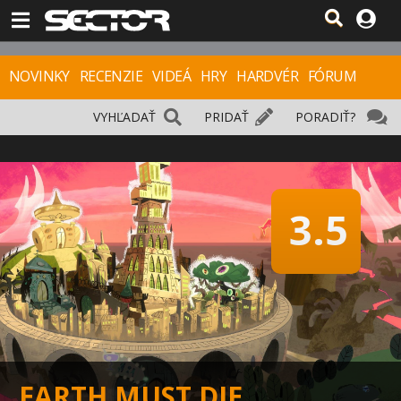
NOVINKY
RECENZIE
VIDEÁ
HRY
HARDVÉR
FÓRUM
VYHĽADAŤ
PRIDAŤ
PORADIŤ?
3.5
EARTH MUST DIE