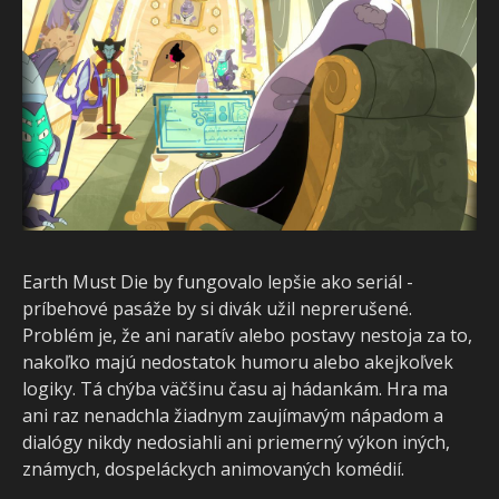
Earth Must Die by fungovalo lepšie ako seriál -
príbehové pasáže by si divák užil neprerušené.
Problém je, že ani naratív alebo postavy nestoja za to,
nakoľko majú nedostatok humoru alebo akejkoľvek
logiky. Tá chýba väčšinu času aj hádankám. Hra ma
ani raz nenadchla žiadnym zaujímavým nápadom a
dialógy nikdy nedosiahli ani priemerný výkon iných,
známych, dospeláckych animovaných komédií.