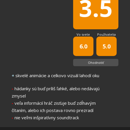
3.5
Vo svete
Používatelia
6.0
5.0
Ohodnotiť
+
skvelé animácie a celkovo vizuál lahodí oku
-
hádanky sú buď príliš ľahké, alebo nedávajú
zmysel
-
veľa informácií hráč zisťuje buď zdĺhavým
čítaním, alebo ich postava rovno prezradí
-
nie veľmi inšpiratívny soundtrack