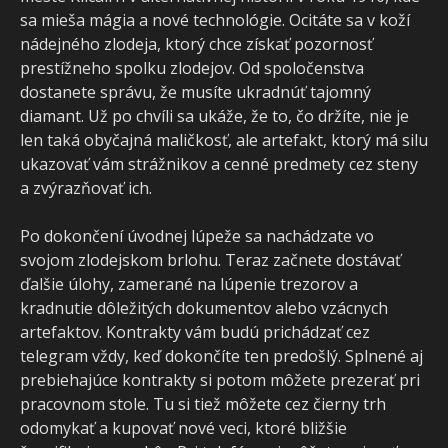
sa mieša mágia a nové technológie. Ocitáte sa v koží
nádejného zlodeja, ktorý chce získať pozornosť
prestížneho spolku zlodejov. Od spoločenstva
dostanete správu, že musíte ukradnúť tajomný
diamant. Už po chvíli sa ukáže, že to, čo držíte, nie je
len taká obyčajná maličkosť, ale artefakt, ktorý má silu
ukazovať vám strážnikov a cenné predmety cez steny
a zvýrazňovať ich.
Po dokončení úvodnej lúpeže sa nachádzate vo
svojom zlodejskom brlohu. Teraz začnete dostávať
ďalšie úlohy, zamerané na lúpenie trezorov a
kradnutie dôležitých dokumentov alebo vzácnych
artefaktov. Kontrakty vám budú prichádzať cez
telegram vždy, keď dokončíte ten predošlý. Splnené aj
prebiehajúce kontrakty si potom môžete prezerať pri
pracovnom stole. Tu si tiež môžete cez čierny trh
odomykať a kupovať nové veci, ktoré bližšie