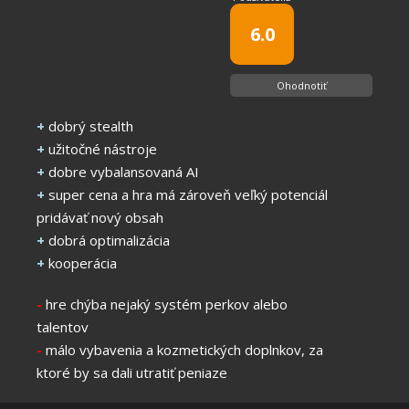
6.0
Ohodnotiť
+
dobrý stealth
+
užitočné nástroje
+
dobre vybalansovaná AI
+
super cena a hra má zároveň veľký potenciál
pridávať nový obsah
+
dobrá optimalizácia
+
kooperácia
-
hre chýba nejaký systém perkov alebo
talentov
-
málo vybavenia a kozmetických doplnkov, za
ktoré by sa dali utratiť peniaze