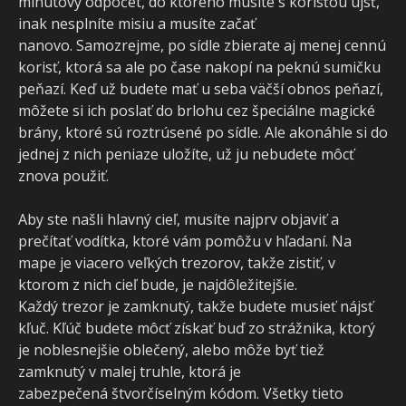
minútový odpočet, do ktorého musíte s korisťou ujsť,
inak nesplníte misiu a musíte začať
nanovo. Samozrejme, po sídle zbierate aj menej cennú
korisť, ktorá sa ale po čase nakopí na peknú sumičku
peňazí. Keď už budete mať u seba väčší obnos peňazí,
môžete si ich poslať do brlohu cez špeciálne magické
brány, ktoré sú roztrúsené po sídle. Ale akonáhle si do
jednej z nich peniaze uložíte, už ju nebudete môcť
znova použiť.
Aby ste našli hlavný cieľ, musíte najprv objaviť a
prečítať vodítka, ktoré vám pomôžu v hľadaní. Na
mape je viacero veľkých trezorov, takže zistiť, v
ktorom z nich cieľ bude, je najdôležitejšie.
Každý trezor je zamknutý, takže budete musieť nájsť
kľuč. Kľúč budete môcť získať buď zo strážnika, ktorý
je noblesnejšie oblečený, alebo môže byť tiež
zamknutý v malej truhle, ktorá je
zabezpečená štvorčíselným kódom. Všetky tieto