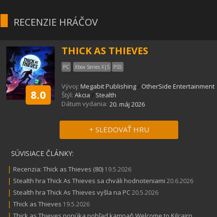
RECENZIE HRÁČOV
THICK AS THIEVES
PC
Xbox Series X|S
PS5
Vývoj:
Megabit Publishing
/
OtherSide Entertainment
8.0
Štýl:
Akcia
/
Stealth
Dátum vydania:
20. máj 2026
+ SLEDOVAŤ HRU
SÚVISIACE ČLÁNKY:
|
Recenzia: Thick as Thieves (80)
19.5.2026
|
Stealth hra Thick As Thieves sa chváli hodnoteniami
20.6.2026
|
Stealth hra Thick As Thieves vyšla na PC
20.5.2026
|
Thick as Thieves
19.5.2026
|
Thick as Thieves ponúka pohľad kampaň Welcome to Kilcairn