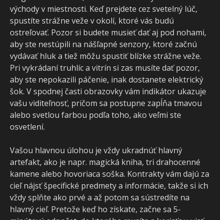
východy v miestnosti. Keď prejdete cez svetelný lúč,
spustíte strážne veže v okolí, ktoré vás budú
ostreľovať. Pozor si budete musieť dať aj pod nohami,
aby ste nestúpili na nášľapné senzory, ktoré začnú
vydávať hluk a tiež môžu spustiť blízke strážne veže.
Pri vykrádaní truhlíc a vitrín si zas musíte dať pozor,
aby ste nepokazili páčenie, inak dostanete elektrický
šok. V spodnej časti obrazovky vám indikátor ukazuje
vašu viditeľnosť, pričom sa postupne zapĺňa tmavou
alebo svetlou farbou podľa toho, ako veľmi ste
osvetlení.
Vašou hlavnou úlohou je vždy ukradnúť hlavný
artefakt, ako je napr. magická kniha, tri drahocenné
kamene alebo hovoriaca soška. Kontrakty vám dajú za
cieľ nájsť špecifické predmety a informácie, takže si ich
vždy splňte ako prvé a až potom sa sústredíte na
hlavný cieľ. Pretože keď ho získate, začne sa 5-