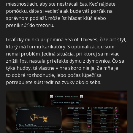
miestnostiach, aby ste nestrácali čas. Keď nájdete
pomôcku, dáte si vedieť a ak bude váš parťák na
správnom podlaží, môže ísť hľadať kľúč alebo
preniknúť do trezoru.
Graficky mi hra pripomína Sea of Thieves, čiže art štýl,
ktorý má formu karikatúry. S optimalizáciou som
nemal problém. Jediná situácia, pri ktorej sa mi viac
znížili fps, nastala pri efekte dymu z dymovnice. Čo sa
týka hudby, tá vlastne v hre skoro nie je. Za mňa je
to dobré rozhodnutie, lebo počas lúpeží sa
potrebujete sústrediť na zvuky okolo seba.