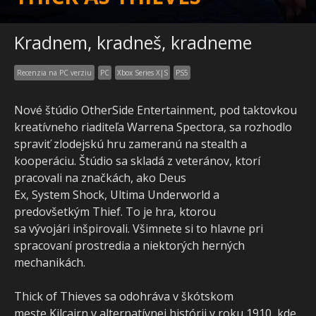
Kradnem, kradneš, kradneme
Recenzia na PC verziu
PC
Xbox Series X|S
PS5
Nové štúdio OtherSide Entertainment, pod taktovkou
kreatívneho riaditeľa Warrena Spectora, sa rozhodlo
spraviť zlodejskú hru zameranú na stealth a
kooperáciu. Štúdio sa skladá z veteránov, ktorí
pracovali na značkách, ako Deus
Ex, System Shock, Ultima Underworld a
predovšetkým Thief. To je hra, ktorou
sa vývojári inšpirovali. Všimnete si to hlavne pri
spracovaní prostredia a niektorých herných
mechanikách.
Thick of Thieves sa odohráva v škótskom
meste Kilcairn v alternatívnej histórii v roku 1910, kde