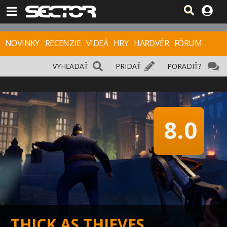
NOVINKY
RECENZIE
VIDEÁ
HRY
HARDVÉR
FÓRUM
VYHĽADAŤ
PRIDAŤ
PORADIŤ?
8.0
THICK AS THIEVES