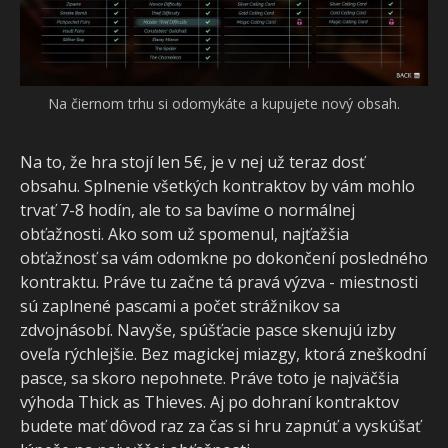
Na čiernom trhu si odomykáte a kupujete nový obsah.
Na to, že hra stojí len 5€, je v nej už teraz dosť
obsahu. Splnenie všetkých kontraktov by vám mohlo
trvať 7-8 hodín, ale to sa bavíme o normálnej
obťažnosti. Ako som už spomenul, najťažšia
obťažnosť sa vám odomkne po dokončení posledného
kontraktu. Práve tu začne tá pravá výzva - miestnosti
sú zaplnené pascami a počet strážnikov sa
zdvojnásobí. Navyše, spúšťacie pasce skenujú izby
oveľa rýchlejšie. Bez magickej miazgy, ktorá zneškodní
pasce, sa skoro nepohnete. Práve toto je najväčšia
výhoda Thick as Thieves. Aj po dohraní kontraktov
budete mať dôvod raz za čas si hru zapnúť a vyskúšať