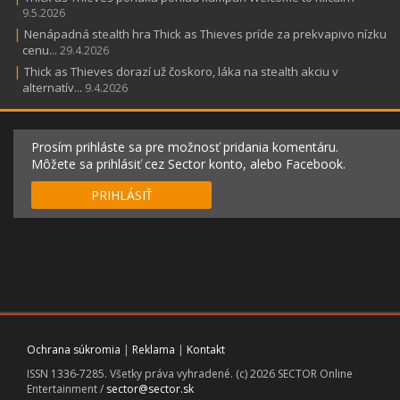
9.5.2026
|
Nenápadná stealth hra Thick as Thieves príde za prekvapivo nízku
cenu...
29.4.2026
|
Thick as Thieves dorazí už čoskoro, láka na stealth akciu v
alternatív...
9.4.2026
Prosím prihláste sa pre možnosť pridania komentáru.
Môžete sa prihlásiť cez Sector konto, alebo Facebook.
PRIHLÁSIŤ
Ochrana súkromia
|
Reklama
|
Kontakt
ISSN 1336-7285. Všetky práva vyhradené. (c) 2026 SECTOR Online
Entertainment /
sector@sector.sk