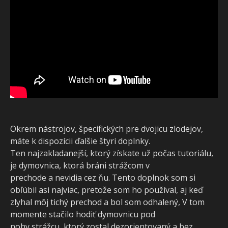
Okrem nástrojov, špecifických pre dvojicu zlodejov,
máte k dispozícii ďalšie štyri doplnky.
Ten najzakladanejší, ktorý získate už počas tutoriálu,
je dymovnica, ktorá bráni strážcom v
prechode a nevidia cez ňu. Tento doplnok som si
obľúbil asi najviac, pretože som ho používal, aj keď
zlyhal môj tichý prechod a bol som odhalený, V tom
momente stačilo hodiť dymovnicu pod
nohy strážcu, ktorý zostal dezorientovaný a bez