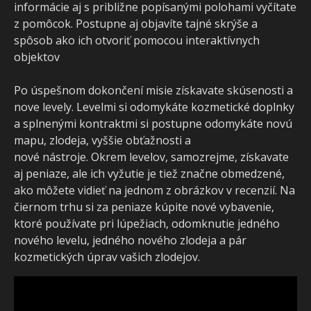
informácie aj s približne popísanými polohami vyčítate
z pomôcok. Postupne aj objavíte tajné skrýše a
spôsob ako ich otvoriť pomocou interaktívnych
objektov
Po úspešnom dokončení misie získavate skúsenosti a
nove levely. Levelmi si odomykáte kozmetické doplnky
a splnenými kontraktmi si postupne odomykáte novú
mapu, zlodeja, vyššie obťažnosti a
nové nástroje. Okrem levelov, samozrejme, získavate
aj peniaze, ale ich vyžutie je tiež značne obmedzené,
ako môžete vidieť na jednom z obrázkov v recenzií. Na
čiernom trhu si za peniaze kúpite nové vybavenie,
ktoré používate pri lúpežiach, odomknutie jedného
nového levelu, jedného nového zlodeja a pár
kozmetických úprav vašich zlodejov.