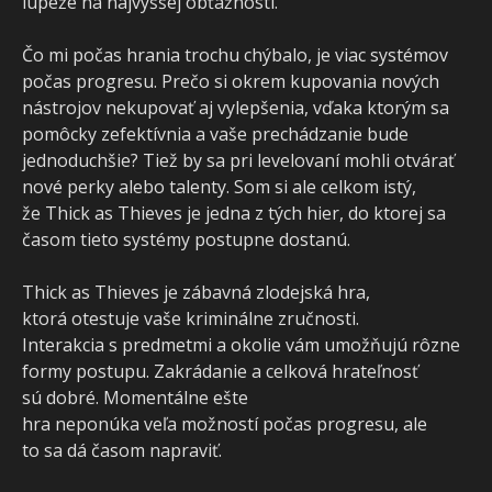
lúpeže na najvyššej obťažnosti.
Čo mi počas hrania trochu chýbalo, je viac systémov
počas progresu. Prečo si okrem kupovania nových
nástrojov nekupovať aj vylepšenia, vďaka ktorým sa
pomôcky zefektívnia a vaše prechádzanie bude
jednoduchšie? Tiež by sa pri levelovaní mohli otvárať
nové perky alebo talenty. Som si ale celkom istý,
že Thick as Thieves je jedna z tých hier, do ktorej sa
časom tieto systémy postupne dostanú.
Thick as Thieves je zábavná zlodejská hra,
ktorá otestuje vaše kriminálne zručnosti.
Interakcia s predmetmi a okolie vám umožňujú rôzne
formy postupu. Zakrádanie a celková hrateľnosť
sú dobré. Momentálne ešte
hra neponúka veľa možností počas progresu, ale
to sa dá časom napraviť.