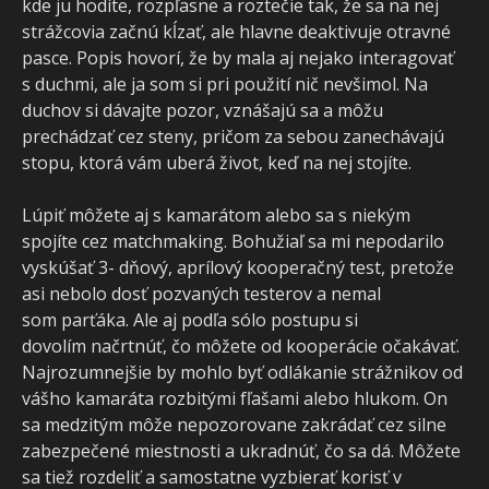
kde ju hodíte, rozpľasne a roztečie tak, že sa na nej
strážcovia začnú kĺzať, ale hlavne deaktivuje otravné
pasce. Popis hovorí, že by mala aj nejako interagovať
s duchmi, ale ja som si pri použití nič nevšimol. Na
duchov si dávajte pozor, vznášajú sa a môžu
prechádzať cez steny, pričom za sebou zanechávajú
stopu, ktorá vám uberá život, keď na nej stojíte.
Lúpiť môžete aj s kamarátom alebo sa s niekým
spojíte cez matchmaking. Bohužiaľ sa mi nepodarilo
vyskúšať 3- dňový, aprílový kooperačný test, pretože
asi nebolo dosť pozvaných testerov a nemal
som parťáka. Ale aj podľa sólo postupu si
dovolím načrtnúť, čo môžete od kooperácie očakávať.
Najrozumnejšie by mohlo byť odlákanie strážnikov od
vášho kamaráta rozbitými fľašami alebo hlukom. On
sa medzitým môže nepozorovane zakrádať cez silne
zabezpečené miestnosti a ukradnúť, čo sa dá. Môžete
sa tiež rozdeliť a samostatne vyzbierať korisť v