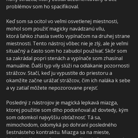
problémov som ho spacifikoval.
Keď som sa ocitol vo veľmi osvetlenej miestnosti,
mohol som použiť magicky navádzanú vílu,
ktorá ľahko zhasla svetlo vypínačom na druhej strane
miestnosti. Tento nástroj vôbec nie je zlý, ale je veľmi
situačný a často som ho zabudol používať. Skôr som
sa zakrádal popri stenách a vypínače som zhasínal
manuálne. Ďalší typ víly slúži na odlákanie pozornosti
strážcov. Stačí, keď ju vypustíte do priestoru a
okamžite začne urážať strážcov, čim ich naláka k sebe
a vy zatiaľ môžete nepozorovane prejsť.
Posledný z nástrojov je magická lepkavá miazga,
ktorej použitie som dlho podceňoval až dovtedy, kým
som odomkol najvyššiu obťažnosť. Tá sa,
mimochodom, odomyká po dohraní posledného
šestnásteho kontraktu. Miazga sa na mieste,