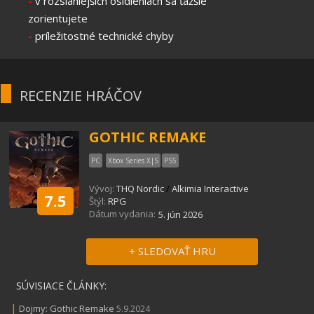
-
v rozsiahlejších osídleniach sa ťažšie
zorientujete
-
príležitostné technické chyby
RECENZIE HRÁČOV
GOTHIC REMAKE
PC
Xbox Series X|S
PS5
Vývoj:
THQ Nordic
/
Alkimia Interactive
7.5
Štýl:
RPG
Dátum vydania:
5. jún 2026
+ SLEDOVAŤ HRU
SÚVISIACE ČLÁNKY:
|
Dojmy: Gothic Remake
5.9.2024