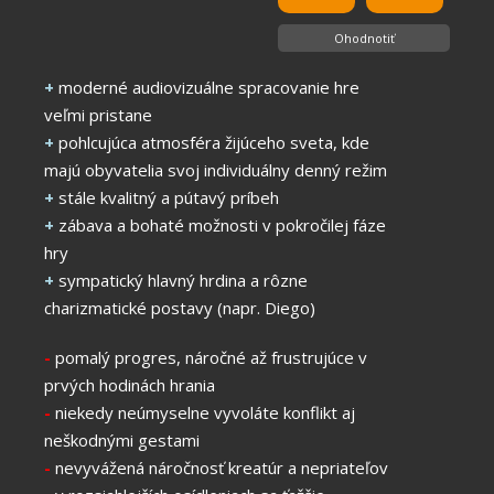
Ohodnotiť
+
moderné audiovizuálne spracovanie hre
veľmi pristane
+
pohlcujúca atmosféra žijúceho sveta, kde
majú obyvatelia svoj individuálny denný režim
+
stále kvalitný a pútavý príbeh
+
zábava a bohaté možnosti v pokročilej fáze
hry
+
sympatický hlavný hrdina a rôzne
charizmatické postavy (napr. Diego)
-
pomalý progres, náročné až frustrujúce v
prvých hodinách hrania
-
niekedy neúmyselne vyvoláte konflikt aj
neškodnými gestami
-
nevyvážená náročnosť kreatúr a nepriateľov