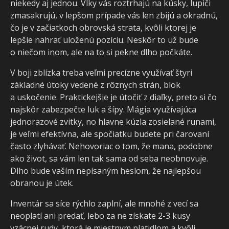
niekedy aj jednou. Vlky vás roztrhajú na kúsky, lupiči
zmasakrujú, v lepšom prípade vás len zbijú a okradnú,
čo je v začiatkoch obrovská strata, kvôli ktorej je
lepšie nahrať uloženú pozíciu. Neskôr to už bude
o niečom inom, ale na to si pekne dlho počkáte.
V boji zblízka treba veľmi precízne využívať štyri
základné útoky vedené z rôznych strán, blok
a uskočenie. Praktickejšie je útočiť z diaľky, preto si čo
najskôr zabezpečte luk a šípy. Mágia využívajúca
jednorazové zvitky, no hlavne kúzla zosielané runami,
je veľmi efektívna, ale spočiatku budete pri čarovaní
často zlyhávať. Nehovoriac o tom, že mana, podobne
ako život, sa vám len tak sama od seba neobnovuje.
Dlho bude vaším nepísaným heslom, že najlepšou
obranou je útek.
Inventár sa síce rýchlo zaplní, ale mnohé z vecí sa
neoplatí ani predať, lebo za ne získate 2-3 kusy
vzácnej rudy, ktorá je miestnym platidlom a kvôli