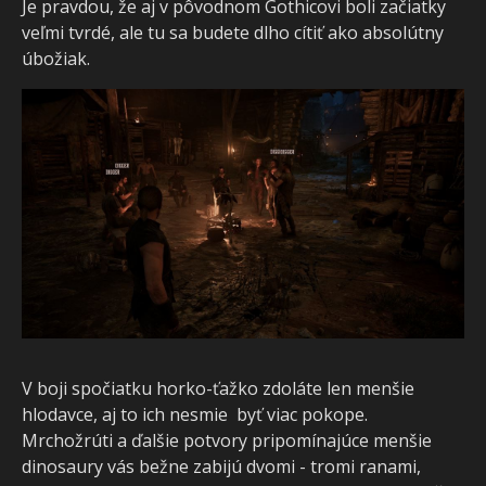
Je pravdou, že aj v pôvodnom Gothicovi boli začiatky
veľmi tvrdé, ale tu sa budete dlho cítiť ako absolútny
úbožiak.
V boji spočiatku horko-ťažko zdoláte len menšie
hlodavce, aj to ich nesmie byť viac pokope.
Mrchožrúti a ďalšie potvory pripomínajúce menšie
dinosaury vás bežne zabijú dvomi - tromi ranami,