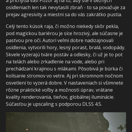
a prichytia vás! Pozor aj na to, aby ste v bežných
osídleniach len tak nevytasili zbraň - to sa považuje za
prejav agresivity a miestni sa do vás zakrátko pustia.
Celý tento kúsok raja, či možno niekedy skôr pekla,
pod magickou bariérou je síce hrozivý, ale súčasne je
pastvou pre oči. Autori veľmi dobre nadizajnovali
osídlenia, vytvorili hory, lesný porast, bralá, vodopády.
Skvele vyzerajú tváre postáv a odlesky, či už je to pot
na telách alebo zrkadlenie na vode, alebo pri
prechádzaní krajinou s mlákami. Pôsobivá je búrka či
kolísanie stromov vo vetre. Aj pri skromnom nočnom
osvetlení to vyzerá dobre. V nastaveniach si všimnete
rôzne praktické voľby a možnosti úprav, vrátane
kvality renderovania, tieňov, globálnej iluminácie.
Súčasťou je upscaling s podporou DLSS 4.5.