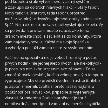
pod kupolou si ale vytvorili svoj vlastný systém
a zoskupili sa do troch hlavných frakcií - Starý tábor,
Nový tábor a Bratstvo, teda tábor uprostred
močiarov, plný uctievačov tajomnej entity známej ako
Spáč. No a okrem toho sa v okolí vyskytujú orkovia. Vy
sa po tvrdom privítaní musíte naučiť, ako to na
drsnom mieste chodí a začleniť sa do komunity, ktorá
vám najviac vyhovuje. Každá má svoje špecifiká
a výhody a poslúži vám na ceste za vyslobodením.
Váš hrdina spočiatku nie je vôbec hrdinský a počas
prvých hodín - nie jednej alebo dvoch, ale niekoľkých -
je postup s ním skôr utrpením ako zábavou. To sa
zmení až oveľa neskôr, keď sa veľmi pomalým tempom
vypracujete. Aby ste predišli úvodnej frustrácii, alebo
ju aspoň zmiernili, zvoľte si preto radšej najľahšiu
obťažnosť pre nováčikov, prípadne si vygenerujte
vlastnú. Štandardná Gothic náročnosť je totiž
nemilosrdná a neodpustí vám ani najmenšiu chybičku.