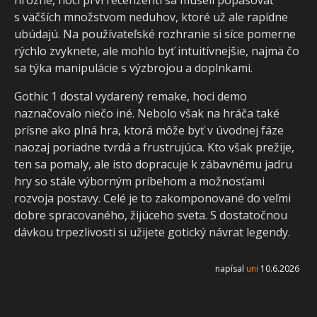
hrozné, hoci prví recenzenti sa museli popasovať
s väčších množstvom neduhov, ktoré už ale rapídne
ubúdajú. Na používateľské rozhranie si síce pomerne
rýchlo zvyknete, ale mohlo byť intuitívnejšie, najmä čo
sa týka manipulácie s výzbrojou a doplnkami.
Gothic 1 dostal vydarený remake, hoci demo
naznačovalo niečo iné. Nebolo však na hráča také
prísne ako plná hra, ktorá môže byť v úvodnej fáze
naozaj poriadne tvrdá a frustrujúca. Kto však prežije,
ten sa pomaly, ale isto dopracuje k zábavnému jadru
hry so stále výborným príbehom a možnosťami
rozvoja postavy. Celé je to zakomponované do veľmi
dobre spracovaného, žijúceho sveta. S dostatočnou
dávkou trpezlivosti si užijete gotický návrat legendy.
napísal
uni
10.6.2026