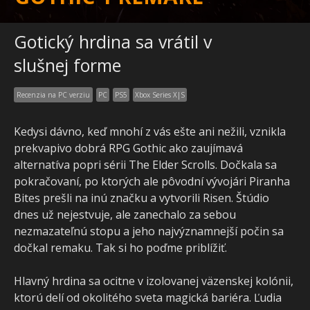
Gotický hrdina sa vrátil v
slušnej forme
Recenzia na PC verziu
PC
PS5
Xbox Series X|S
Kedysi dávno, keď mnohí z vás ešte ani nežili, vznikla
prekvapivo dobrá RPG Gothic ako zaujímavá
alternatíva popri sérii The Elder Scrolls. Dočkala sa
pokračovaní, po ktorých ale pôvodní vývojári Piranha
Bites prešli na inú značku a vytvorili Risen. Štúdio
dnes už nejestvuje, ale zanechalo za sebou
nezmazateľnú stopu a jeho najvýznamnejší počin sa
dočkal remaku. Tak si ho poďme priblížiť.
Hlavný hrdina sa ocitne v izolovanej väzenskej kolónii,
ktorú delí od okolitého sveta magická bariéra. Ľudia