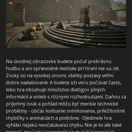
Na úvodnej obrazovke budete počuť prekrásnu
hudbu a ani sprievodné melódie pri hraní nie sú zlé.
Zvuky sú na vysokej úrovni, všetky postavy veľmi
dobre nadabované. A budete ich veru počúvať často,
lebo hra obsahuje množstvo dialógov plných
informácií a volieb s rôznymi rozhodnutiami. Daňou za
príjemný zvuk a pohľad môžu byť menšie technické
problémy - občas kolísanie snímkovania, príležitostné
chybičky v animáciách a podobne. Ojedinele hra
vyhlási nejakú neočakávanú chybu. Nie je to ale také