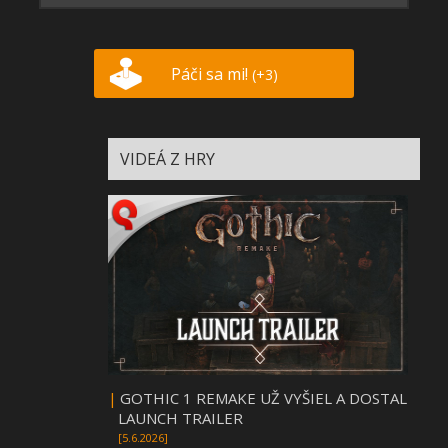
Páči sa mi!
(+3)
VIDEÁ Z HRY
|
GOTHIC 1 REMAKE UŽ VYŠIEL A DOSTAL
LAUNCH TRAILER
[5.6.2026]