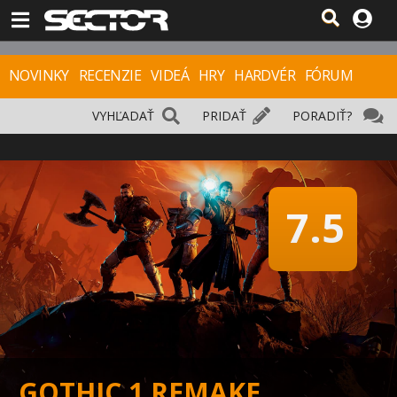
NOVINKY
RECENZIE
VIDEÁ
HRY
HARDVÉR
FÓRUM
VYHĽADAŤ
PRIDAŤ
PORADIŤ?
7.5
GOTHIC 1 REMAKE