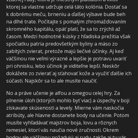
ktorej sa vlastne udržuje celá táto kolónia. Dostať sa
k dobrému meču, brneniu a ďalšej výbave bude beh
na dlhé trate. Počítajte s pomalým zhromažďovaním
skromného kapitálu, opäť platí, že sa to zrýchli až
časom. Medzi hodnotné kúsky z hľadiska prežitia však
spočiatku patria predovšetkým byliny a mäso zo
zabitých zvierat, pretože majú liečivé účinky. Aj keď
väčšinou nie veľmi výrazné a lepšie je potravu uvariť
pri ohnisku, lebo účinok je viditeľne lepší. Neskôr
dokážete zo zvierať aj sťahovať kože a využiť ďalšie ich
súčasti. Najskôr sa to ale musíte naučiť.
No a práve učenie je alfou a omegou celej hry. Za
plnenie úloh (ktorých mohlo byť viac) a úspechy v boji
získavate skúsenosti a levely. Mierne vám naskočia
atribúty, ale hlavne dostanete body na učenie. Potom
musíte vyhľadávať majstrov boja, lovu a rôznych
remesiel, ktorí vás naučia nové zručnosti. Okrem
bodov ale väčšinou požadujú aj rudu, takže aj tu vás