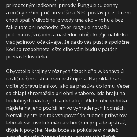
prirodzenými zákonmi prírody. Funguje tu denný
a nočný režim, pričom väčšina NPC postáv po zotmení
chodí spať. V divočine je vtedy tma ako v rohu a bez
fakle tam ani nechoďte. Zver reaguje na vašu
prítomnosť vrčaním a následne útočí, keď je nablízku
viac jedincov, očakávajte, že sa do vás pustia spoločne.
Keď sa rozbehnete, ešte dlho vám budú v pätách
prenasledovatelia.
Obyvatelia krajiny v rôznych fázach dňa vykonávajú
rozličné činnosti a premiestňujú sa. Napríklad ráno
vidíte výpravu baníkov, ako sa presúva do lomu. Večer
sa chlapi zhromaždia pri ohni v tábore, kde hrajú na
hudobných nástrojoch a debatujú. Alebo obchodníka
nájdete na jeho pozícii len vo vyhradených hodinách.
Nemali by ste len tak vstupovať do cudzích príbytkov,
lebo ak vás uvidí domáci a v horšom prípade aj stráž,
dôjde k potýčke. Nedajbože sa pokúsite o krádež