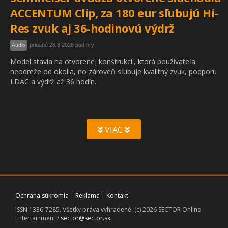
ACCENTUM Clip, za 180 eur sľubujú Hi-
Res zvuk aj 36-hodinovú výdrž
pridané 28.6.2026 pod hry
Audio
Model stavia na otvorenej konštrukcii, ktorá používateľa
neodreže od okolia, no zároveň sľubuje kvalitný zvuk, podporu
LDAC a výdrž až 36 hodín.
VIAC
Ochrana súkromia
|
Reklama
|
Kontakt
ISSN 1336-7285. Všetky práva vyhradené. (c) 2026 SECTOR Online
Entertainment /
sector@sector.sk