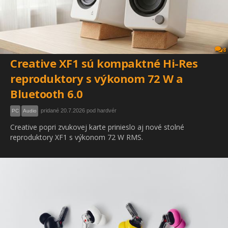
8
Creative XF1 sú kompaktné Hi-Res
reproduktory s výkonom 72 W a
Bluetooth 6.0
pridané 20.7.2026 pod hardvér
PC
Audio
Creative popri zvukovej karte prinieslo aj nové stolné
reproduktory XF1 s výkonom 72 W RMS.