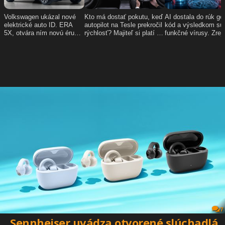
7
Sennheiser uvádza otvorené slúchadlá