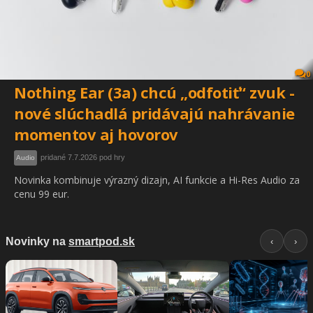
0
Nothing Ear (3a) chcú „odfotiť“ zvuk -
nové slúchadlá pridávajú nahrávanie
momentov aj hovorov
pridané 7.7.2026 pod hry
Audio
Novinka kombinuje výrazný dizajn, AI funkcie a Hi-Res Audio za
cenu 99 eur.