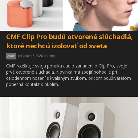
7
CMF Clip Pro budú otvorené slúchadlá,
ktoré nechcú izolovať od sveta
pridané 4.8.2026 pod hry
Audio
CMF rozširuje svoju ponuku audio zariadení o Clip Pro, svoje
prvé otvorené slúchadlá. Novinka má spojiť pohodlie pri
celodennom nosení s kvalitným zvukom, pričom používateľom
ponechá kontakt s okolím.