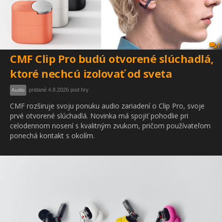
7
CMF Clip Pro budú otvorené slúchadlá,
ktoré nechcú izolovať od sveta
pridané 4.8.2026 pod hry
Audio
CMF rozširuje svoju ponuku audio zariadení o Clip Pro, svoje
prvé otvorené slúchadlá. Novinka má spojiť pohodlie pri
celodennom nosení s kvalitným zvukom, pričom používateľom
ponechá kontakt s okolím.