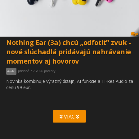
0
Nothing Ear (3a) chcú „odfotiť“ zvuk -
nové slúchadlá pridávajú nahrávanie
momentov aj hovorov
pridané 7.7.2026 pod hry
Audio
Novinka kombinuje výrazný dizajn, AI funkcie a Hi-Res Audio za
cenu 99 eur.
VIAC